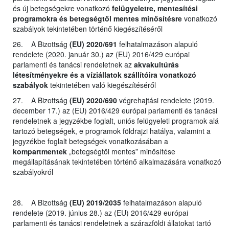
és új betegségekre vonatkozó
felügyeletre, mentesítési
programokra és betegségtől mentes minősítésre
vonatkozó
szabályok tekintetében történő kiegészítéséről
26. A Bizottság
(EU) 2020/691
felhatalmazáson alapuló
rendelete (2020. január 30.) az (EU) 2016/429 európai
parlamenti és tanácsi rendeletnek az
akvakultúrás
létesítményekre és a víziállatok szállítóira vonatkozó
szabályok
tekintetében való kiegészítéséről
27. A Bizottság
(EU) 2020/690
végrehajtási rendelete (2019.
december 17.) az (EU) 2016/429 európai parlamenti és tanácsi
rendeletnek a jegyzékbe foglalt, uniós felügyeleti programok alá
tartozó betegségek, e programok földrajzi hatálya, valamint a
jegyzékbe foglalt betegségek vonatkozásában a
kompartmentek
„betegségtől mentes” minősítése
megállapításának tekintetében történő alkalmazására vonatkozó
szabályokról
28. A Bizottság
(EU) 2019/2035
felhatalmazáson alapuló
rendelete (2019. június 28.) az (EU) 2016/429 európai
parlamenti és tanácsi rendeletnek a szárazföldi állatokat tartó