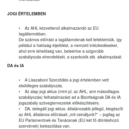
JOGI ÉRTELEMBEN
• Az AHL közvetlenül alkalmazandó az EU
tagállamokban.
De számos előírást a tagállamoknak kell lefektetniük, így
például a hatóság-kijelölést, a nemzeti intézkedéseket,
ahol erre lehetőség van, beleértve a szigorúbb
szabályozás elrendelését, a szankciók stb. alkalmazását.
DA és IA
• A Lisszaboni Szerződés a jogi értelemben vett
elsődleges szabályozás.
• Az alap jogi aktus (mint pl. az AHL, ami másodlagos
szabályozás) felhatalmazást ad a Bizottságnak DA és IA
jogszabály szövegtervezetek előkészítésére.
• DA, delegált jogi aktus: általánosabb jellegű, kiegészíti
az AHL általános előírásait „mit csináljunk?” – jogilag az
EU Parlamentnek és Tanácsnak (EU két fő döntéshozó
szervének) beleszólása van.