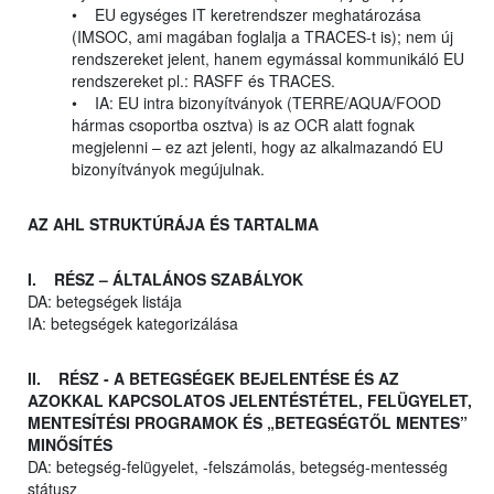
• EU egységes IT keretrendszer meghatározása
(IMSOC, ami magában foglalja a TRACES-t is); nem új
rendszereket jelent, hanem egymással kommunikáló EU
rendszereket pl.: RASFF és TRACES.
• IA: EU intra bizonyítványok (TERRE/AQUA/FOOD
hármas csoportba osztva) is az OCR alatt fognak
megjelenni – ez azt jelenti, hogy az alkalmazandó EU
bizonyítványok megújulnak.
AZ AHL STRUKTÚRÁJA ÉS TARTALMA
I. RÉSZ – ÁLTALÁNOS SZABÁLYOK
DA: betegségek listája
IA: betegségek kategorizálása
II. RÉSZ - A BETEGSÉGEK BEJELENTÉSE ÉS AZ
AZOKKAL KAPCSOLATOS JELENTÉSTÉTEL, FELÜGYELET,
MENTESÍTÉSI PROGRAMOK ÉS „BETEGSÉGTŐL MENTES”
MINŐSÍTÉS
DA: betegség-felügyelet, -felszámolás, betegség-mentesség
státusz