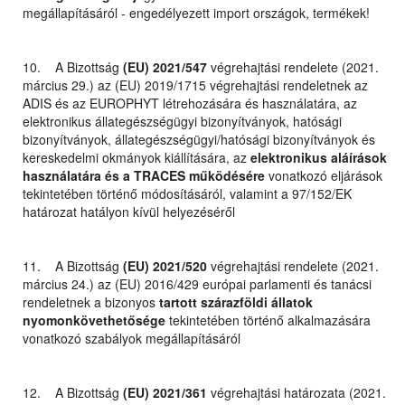
megállapításáról - engedélyezett import országok, termékek!
10. A Bizottság
(EU) 2021/547
végrehajtási rendelete (2021.
március 29.) az (EU) 2019/1715 végrehajtási rendeletnek az
ADIS és az EUROPHYT létrehozására és használatára, az
elektronikus állategészségügyi bizonyítványok, hatósági
bizonyítványok, állategészségügyi/hatósági bizonyítványok és
kereskedelmi okmányok kiállítására, az
elektronikus aláírások
használatára és a TRACES működésére
vonatkozó eljárások
tekintetében történő módosításáról, valamint a 97/152/EK
határozat hatályon kívül helyezéséről
11. A Bizottság
(EU) 2021/520
végrehajtási rendelete (2021.
március 24.) az (EU) 2016/429 európai parlamenti és tanácsi
rendeletnek a bizonyos
tartott szárazföldi állatok
nyomonkövethetősége
tekintetében történő alkalmazására
vonatkozó szabályok megállapításáról
12. A Bizottság
(EU) 2021/361
végrehajtási határozata (2021.