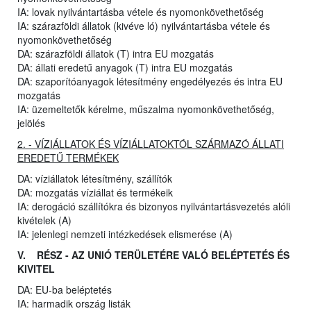
IA: lovak nyilvántartásba vétele és nyomonkövethetőség
IA: szárazföldi állatok (kivéve ló) nyilvántartásba vétele és
nyomonkövethetőség
DA: szárazföldi állatok (T) intra EU mozgatás
DA: állati eredetű anyagok (T) intra EU mozgatás
DA: szaporítóanyagok létesítmény engedélyezés és intra EU
mozgatás
IA: üzemeltetők kérelme, műszalma nyomonkövethetőség,
jelölés
2. - VÍZIÁLLATOK ÉS VÍZIÁLLATOKTÓL SZÁRMAZÓ ÁLLATI
EREDETŰ TERMÉKEK
DA: víziállatok létesítmény, szállítók
DA: mozgatás víziállat és termékeik
IA: derogáció szállítókra és bizonyos nyilvántartásvezetés alóli
kivételek (A)
IA: jelenlegi nemzeti intézkedések elismerése (A)
V. RÉSZ - AZ UNIÓ TERÜLETÉRE VALÓ BELÉPTETÉS ÉS
KIVITEL
DA: EU-ba beléptetés
IA: harmadik ország listák