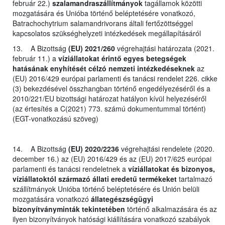
február 22.)
szalamandraszállítmányok
tagállamok közötti
mozgatására és Unióba történő beléptetésére vonatkozó,
Batrachochytrium salamandrivorans általi fertőzöttséggel
kapcsolatos szükséghelyzeti intézkedések megállapításáról
13. A Bizottság
(EU) 2021/260
végrehajtási határozata (2021.
február 11.) a
víziállatokat érintő egyes betegségek
hatásának enyhítését célzó nemzeti intézkedéseknek
az
(EU) 2016/429 európai parlamenti és tanácsi rendelet 226. cikke
(3) bekezdésével összhangban történő engedélyezéséről és a
2010/221/EU bizottsági határozat hatályon kívül helyezéséről
(az értesítés a C(2021) 773. számú dokumentummal történt)
(EGT-vonatkozású szöveg)
14. A Bizottság
(EU) 2020/2236
végrehajtási rendelete (2020.
december 16.) az (EU) 2016/429 és az (EU) 2017/625 európai
parlamenti és tanácsi rendeletnek a
víziállatokat és bizonyos,
víziállatoktól származó állati eredetű termékeket
tartalmazó
szállítmányok Unióba történő beléptetésére és Unión belüli
mozgatására vonatkozó
állategészségügyi
bizonyítványminták tekintetében
történő alkalmazására és az
ilyen bizonyítványok hatósági kiállítására vonatkozó szabályok