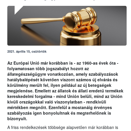
2021. április 15, csütörtök
Az Európai Unió már korábban is - az 1960-as évek óta -
folyamatosan több jogszabályt hozott az
állategészségügyre vonatkozóan, amely szabályozások
hatálybalépését követően viszont számos új elvárás és
körülmény merült fel, ilyen például az új betegségek
megjelenése. Emellett az állatok és állati eredetű termékek
kereskedelmi forgalma - mind Unión belüli, mind az Unión
kívüli országokkal való viszonylatban - rendkívüli
mértékben megnőtt. Ezenfelül a mostanáig érvényes
szabályozás igen bonyolultnak és megterhelőnek is
bizonyult.
A friss rendelkezések többsége alapvetően már korábban is