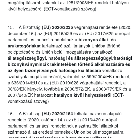
megállapításáról, valamint az 1251/2008/EK rendelet hatályon
kívül helyezéséről (EGT-vonatkozású szöveg)
15. A Bizottság
(EU) 2020/2235
végrehajtási rendelete (2020.
december 16.) az (EU) 2016/429 és az (EU) 2017/625 európai
parlamenti és tanácsi rendeletnek a
bizonyos állat- és
árukategóriákat
tartalmazó szállítmányok Unióba történő
beléptetésére és Unión belüli mozgatására vonatkozó
állategészségügyi, hatósági és állategészségügyi/hatósági
bizonyítványminták tekintetében történő alkalmazására és
az ilyen bizonyítványok hatósági kiállítására
vonatkozó
szabályok megállapításáról, valamint az 599/2004/EK rendelet,
a 636/2014/EU és az (EU) 2019/628 végrehajtási rendelet, a
98/68/EK irányelv, továbbá a 2000/572/EK, a 2003/779/EK és a
2007/240/EK határozat
hatályon kívül helyezéséről
(EGT-
vonatkozású szöveg)
16. A Bizottság
(EU) 2020/2154
felhatalmazáson alapuló
rendelete (2020. október 14.) az (EU) 2016/429 európai
parlamenti és tanácsi rendeletnek a szárazföldi állatoktól
származó állati eredetű termékek Unión belüli mozgatására
vonatkozó állategészségügyi, bizonyítványkiállítási és