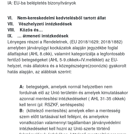
IA: EU-ba beléptetés bizonyítványok
VI. Nem-kereskedelmi kedvtelésből tartott állat
VII. Vészhelyzeti intézkedések
VIII. Közös és…
IX. … átmeneti intézkedések
Lényeges részei a Rendeletnek, (EU 2018/1629; 2018/1882)
amelyben járványügyi kockázatok alapján jegyzékbe foglal
állatfajokat (AHL 8.cikk), valamint kategorizálja a legfontosabb
fertőző betegségeket (AHL 5-9.cikkek+IV.melléklet) az EU-
helyzet, más állatokra és a közegészségre(zoonózis) gyakorolt
hatás alapján, az alábbiak szerint:
A:
betegségek, amelyek normál helyzetben nem
fordulnak elő az Unió területén és amelyek kimutatásakor
azonnal mentesítési intézkedéseket ( AHL 31-35 cikkek)
kell tenni (pl: RSZKF, sertéspestis)
B:
(kötelező mentesítés) amelyek ellen a mentesség
szem előtt tartásával kell fellépni, és amelyekre
vonatkozóan valamennyi tagállamban járványvédelmi
intézkedéseket kell hozni az Unió-szerte történő