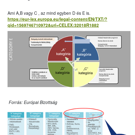
Ami A,B vagy C , az mind egyben D és E is.
https://eur-lex.europa.eu/legal-content/EN/TXT/?
qid=1569746710972&uri=CELEX:32018R1882
Forrás: Európai Bizottság