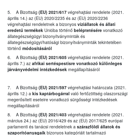
5. A Bizottság
(EU) 2021/617
végrehajtási rendelete (2021.
április 14.) az (EU) 2020/2235 és az (EU) 2020/2236
végrehajtási rendeletnek a bizonyos
víziállatok és állati
eredetű termékek
Unióba történő
beléptetésére
vonatkozó
állategészségügyi bizonyítványminták és
állategészségügyi/hatósági bizonyítványminták tekintetében
történő
módosításáról
6. A Bizottság
(EU) 2021/605
végrehajtási rendelete (2021.
április 7.) az
afrikai sertéspestisre vonatkozó különleges
járványvédelmi intézkedések
megállapításáról
7. A Bizottság
(EU) 2021/597
végrehajtási határozata (2021.
április 12.) a
kis kaptárbogárral
való fertőzöttség olaszországi
megerősített eseteire vonatkozó sürgősségi intézkedések
megállapításáról
8. A Bizottság
(EU) 2021/403
végrehajtási rendelete (2021.
március 24.) az (EU) 2016/429 és az (EU) 2017/625 európai
parlamenti és tanácsi rendeletnek a
szárazföldi állatok és
szaporítóanyagaik
bizonyos kategóriáit tartalmazó