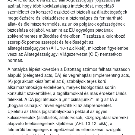
azáltal, hogy több kockázatalapú intézkedést, megelőző
szemléletet és korszerű eszközöket biztosít az állatbetegségek
megelőzésére és leküzdésére a biztonságos és fenntartható
állat- és élelmiszertermelés, az uniós polgárok egészségének
biztosítása céljából, valamint az EU egységes piacának
zökkenőmentes működése érdekében. Tisztázza a különböző
szereplők pontos szerepét és felelősségét az
állategészségügyben (AHL 10-12.cikkek), miközben figyelembe
veszi az Állategészségügyi Világszervezet (OIE) nemzetközi
normáit.
A hatályba lépést követően a Bizottság számos felhatalmazáson
alapuló (delegated acts, DA) és végrehajtási (implementing acts,
IA) jogi aktust készített el az új szabályok teljes körű
alkalmazhatósága érdekében, melyek kidolgozása során
konzultált szakértőkkel, a tagállamokkal és más érdekelt Uniós
felekkel. A DA jogi aktusok a „mit csináljunk?”, míg az IA a
„hogyan csináljuk” révén egészítik ki az alaprendeletet.
Újkeletű az Uniós jogszabályokban például az egyes
kulcsszereplők (állattartók, állatorvosok, közigazgatási szervek)
alapvető felelősségeinek kijelölése (AHL 10-12. cikk), a
felmerülő betegségek megelőzését és ellenőrzését szolgáló