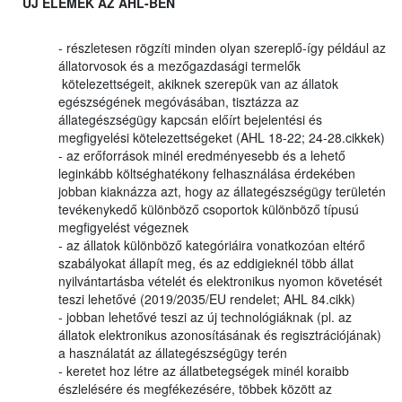
ÚJ ELEMEK AZ AHL-BEN
- részletesen rögzíti minden olyan szereplő-így például az
állatorvosok és a mezőgazdasági termelők
kötelezettségeit, akiknek szerepük van az állatok
egészségének megóvásában, tisztázza az
állategészségügy kapcsán előírt bejelentési és
megfigyelési kötelezettségeket (AHL 18-22; 24-28.cikkek)
- az erőforrások minél eredményesebb és a lehető
leginkább költséghatékony felhasználása érdekében
jobban kiaknázza azt, hogy az állategészségügy területén
tevékenykedő különböző csoportok különböző típusú
megfigyelést végeznek
- az állatok különböző kategóriáira vonatkozóan eltérő
szabályokat állapít meg, és az eddigieknél több állat
nyilvántartásba vételét és elektronikus nyomon követését
teszi lehetővé (2019/2035/EU rendelet; AHL 84.cikk)
- jobban lehetővé teszi az új technológiáknak (pl. az
állatok elektronikus azonosításának és regisztrációjának)
a használatát az állategészségügy terén
- keretet hoz létre az állatbetegségek minél koraibb
észlelésére és megfékezésére, többek között az