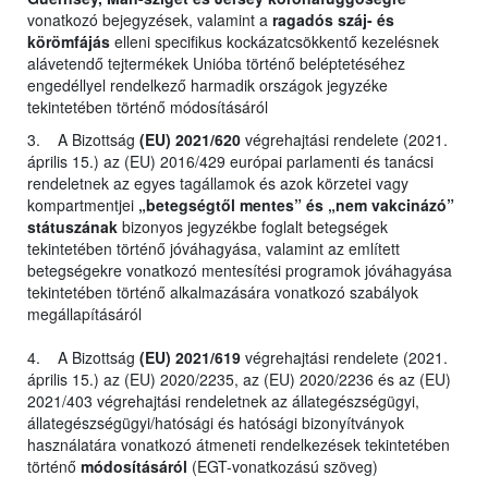
vonatkozó bejegyzések, valamint a
ragadós száj- és
körömfájás
elleni specifikus kockázatcsökkentő kezelésnek
alávetendő tejtermékek Unióba történő beléptetéséhez
engedéllyel rendelkező harmadik országok jegyzéke
tekintetében történő módosításáról
3. A Bizottság
(EU) 2021/620
végrehajtási rendelete (2021.
április 15.) az (EU) 2016/429 európai parlamenti és tanácsi
rendeletnek az egyes tagállamok és azok körzetei vagy
kompartmentjei
„betegségtől mentes” és „nem vakcinázó”
státuszának
bizonyos jegyzékbe foglalt betegségek
tekintetében történő jóváhagyása, valamint az említett
betegségekre vonatkozó mentesítési programok jóváhagyása
tekintetében történő alkalmazására vonatkozó szabályok
megállapításáról
4. A Bizottság
(EU) 2021/619
végrehajtási rendelete (2021.
április 15.) az (EU) 2020/2235, az (EU) 2020/2236 és az (EU)
2021/403 végrehajtási rendeletnek az állategészségügyi,
állategészségügyi/hatósági és hatósági bizonyítványok
használatára vonatkozó átmeneti rendelkezések tekintetében
történő
módosításáról
(EGT-vonatkozású szöveg)