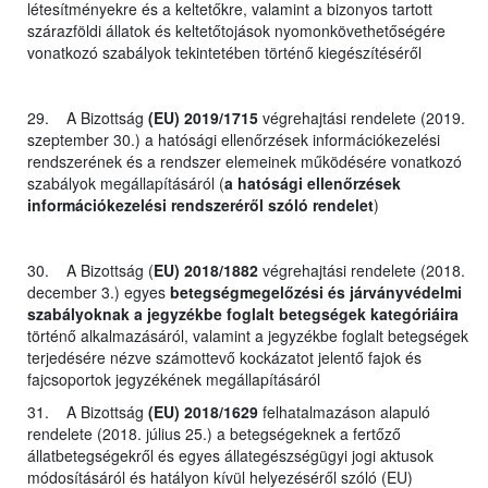
létesítményekre és a keltetőkre, valamint a bizonyos tartott
szárazföldi állatok és keltetőtojások nyomonkövethetőségére
vonatkozó szabályok tekintetében történő kiegészítéséről
29. A Bizottság
(EU) 2019/1715
végrehajtási rendelete (2019.
szeptember 30.) a hatósági ellenőrzések információkezelési
rendszerének és a rendszer elemeinek működésére vonatkozó
szabályok megállapításáról (
a hatósági ellenőrzések
információkezelési rendszeréről szóló rendelet
)
30. A Bizottság (
EU) 2018/1882
végrehajtási rendelete (2018.
december 3.) egyes
betegségmegelőzési és járványvédelmi
szabályoknak a jegyzékbe foglalt betegségek kategóriáira
történő alkalmazásáról, valamint a jegyzékbe foglalt betegségek
terjedésére nézve számottevő kockázatot jelentő fajok és
fajcsoportok jegyzékének megállapításáról
31. A Bizottság
(EU) 2018/1629
felhatalmazáson alapuló
rendelete (2018. július 25.) a betegségeknek a fertőző
állatbetegségekről és egyes állategészségügyi jogi aktusok
módosításáról és hatályon kívül helyezéséről szóló (EU)