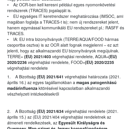
• Az OCR-ben kell keresni például egyes nyomonkövetési
rendszerek (TRACES) jogalapját is.
• EU egységes IT keretrendszer meghatározása (IMSOC, ami
magában foglalja a TRACES-t is); nem új rendszereket jelent,
hanem egymással kommunikáló EU rendszereket pl.: RASFF és
TRACES.
• IA: EU intra bizonyítványok (TERRE/AQUA/FOOD hármas
csoportba osztva) is az OCR alatt fognak megjelenni – ez azt
jelenti, hogy az alkalmazandó EU bizonyítványok megújulnak.
TERRE=
(EU) 2021/403
végrehajtási rendelete, AQUA=
(EU)
2020/2236
végrehajtási rendelete, FOOD=
(EU) 2020/2235
végrehajtási rendelete
1. A Bizottság
(EU) 2021/641
végrehajtási határozata (2021.
április 16.) az egyes tagállamokban a
magas patogenitású
madárinfluenza
kitörésével kapcsolatban alkalmazandó
vészhelyzeti intézkedésekről
2. A Bizottság
(EU) 2021/634
végrehajtási rendelete (2021.
április 15.) az (EU) 2021/404 végrehajtási rendeletnek az
átmeneti rendelkezések, az
Egyesült Királyságra és
Guernsey, Man-sziget és Jersey koronafüggőségre