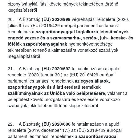
bizonyítványkiállítási követelmények tekintetében történő
kiegészítéséről
20. A Bizottság
(EU) 2020/999
végrehajtási rendelete (2020.
július 9.) az (EU) 2016/429 európai parlamenti és tanácsi
rendeletnek
a szaporítóanyaggal foglalkozó létesítmények
engedélyezése és a szarvasmarha-, sertés-, juh-, kecske- és
lófélék szaporítóanyagainak
nyomonkövethetősége
tekintetében történő alkalmazására vonatkozó szabályok
megállapításáról
21. A Bizottság
(EU) 2020/692
felhatalmazáson alapuló
rendelete (2020. január 30.) az (EU) 2016/429 európai
parlamenti és tanácsi rendeletnek
az egyes állatok,
szaporítóanyagok és állati eredetű termékek
szállítmányainak az Unióba való beléptetésére
, valamint a
beléptetést követő mozgatására és kezelésére vonatkozó
szabályok tekintetében történő kiegészítéséről
22. A Bizottság
(EU) 2020/686
felhatalmazáson alapuló
rendelete (2019. december 17.) az (EU) 2016/429 európai
parlamenti és tanácsi rendeletnek a
szaporítóanyaggal