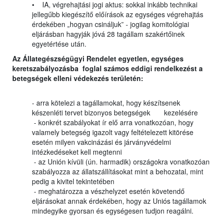
• IA, végrehajtási jogi aktus: sokkal inkább technikai
jellegűbb kiegészítő előírások az egységes végrehajtás
érdekében „hogyan csináljuk” - jogilag komitológiai
eljárásban hagyják jóvá 28 tagállam szakértőinek
egyetértése után.
Az Állategészségügyi Rendelet egyetlen, egységes
keretszabályozásba foglal számos eddigi rendelkezést a
betegségek elleni védekezés területén:
- arra kötelezi a tagállamokat, hogy készítsenek
készenléti tervet bizonyos betegségek kezelésére
- konkrét szabályokat ír elő arra vonatkozóan, hogy
valamely betegség igazolt vagy feltételezett kitörése
esetén milyen vakcinázási és járványvédelmi
intézkedéseket kell megtenni
- az Unión kívüli (ún. harmadik) országokra vonatkozóan
szabályozza az állatszállításokat mint a behozatal, mint
pedig a kivitel tekintetében
- meghatározza a vészhelyzet esetén követendő
eljárásokat annak érdekében, hogy az Uniós tagállamok
mindegyike gyorsan és egységesen tudjon reagálni.