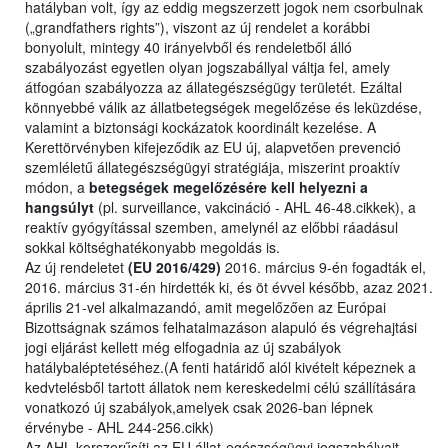
hatályban volt, így az eddig megszerzett jogok nem csorbulnak
(„grandfathers rights”), viszont az új rendelet a korábbi
bonyolult, mintegy 40 irányelvből és rendeletből álló
szabályozást egyetlen olyan jogszabállyal váltja fel, amely
átfogóan szabályozza az állategészségügy területét. Ezáltal
könnyebbé válik az állatbetegségek megelőzése és leküzdése,
valamint a biztonsági kockázatok koordinált kezelése. A
Kerettörvényben kifejeződik az EU új, alapvetően prevenció
szemléletű állategészségügyi stratégiája, miszerint proaktív
módon, a
betegségek megelőzésére kell helyezni a
hangsúlyt
(pl. surveillance, vakcináció - AHL 46-48.cikkek), a
reaktív gyógyítással szemben, amelynél az előbbi ráadásul
sokkal költséghatékonyabb megoldás is.
Az új rendeletet
(EU 2016/429)
2016. március 9-én fogadták el,
2016. március 31-én hirdették ki, és öt évvel később, azaz 2021.
április 21-vel alkalmazandó, amit megelőzően az Európai
Bizottságnak számos felhatalmazáson alapuló és végrehajtási
jogi eljárást kellett még elfogadnia az új szabályok
hatálybaléptetéséhez.(A fenti határidő alól kivételt képeznek a
kedvtelésből tartott állatok nem kereskedelmi célú szállítására
vonatkozó új szabályok,amelyek csak 2026-ban lépnek
érvénybe - AHL 244-256.cikk)
Az AHL korszerűsíti az EU állat-egészségügyi jogszabályait