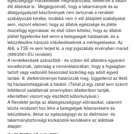
egészségügyi intézkedések meghatározása, beleértve a vadon
élő állatokat is. Megjegyzendő, hogy a takarmányok és az
állatgyógyászati készítmények nem tartoznak a rendelet
szabályozási körébe, továbbá nem ír elő állatjóléti szabályokat
sem, viszont elismeri, hogy az állatok egészsége és jóléte
összefügg egymással, és első ízben kötelez, hogy az állatok
jólétét figyelembe kell venni a betegségek hatásainak, és a
leküzdésükre irányuló intézkedéseknek a mérlegelésekor. Az
AHL a TSE-re sem terjed ki, a régi jogszabály érvényben marad
(999/2001/EU rendelet).
A rendelkezések szárazföldi - és vízben élő állatokra egyaránt
vonatkoznak, újdonság a nómenklatúrában, hogy a fogságban
tartott vagy vadonélő besorolást kizárólag egy adott egyed
tartási- ill. életkörülményei határozzák meg, függetlenül az illető
faj háziasítottságának a fokától. (Tehát pl.egy zsiráf sem számít
feltétlenül vadállatnak amennyiben állatkertben tartják,
ellentétben viszont egy elszökött kóborkutyával.)
A Rendelet javítja az állategészségügyi előírásokat, valamint
közös rendszert hoz létre a betegségek felismerésére és
leküzdésére, illetve az egészségügyi és az élelmiszer- és
takarmánybiztonsági kockázatok kezelésére az alábbiak
alapján: