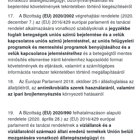
bejelentési követelmények tekintetében történő kiegészítéséről
17. A Bizottság
(EU) 2020/2002
végrehajtási rendelete (2020.
december 7.) az (EU) 2016/429 európai parlamenti és tanácsi
rendelet alkalmazására vonatkozó szabályoknak a
jegyzékbe
foglalt betegségek uniós szintű bejelentése és a velük
kapcsolatos uniós szintű jelentéstétel, az uniós felügyeleti
programok és mentesítési programok benyújtásához és a
velük kapcsolatos jelentéstételhez
és a betegségtől mentes
minősítés elismerése iránti kérelemhez kapcsolódó formai
követelmények és eljárások, valamint a számítógépes
információs rendszer tekintetében történő megállapításáról
18. Az Európai Parlament 2018. október 25-i állásfoglalása az
állatjólétről, az
antimikrobiális szerek használatáról, valamint
az ipari brojlertenyésztés
környezeti hatásairól
19. A Bizottság
(EU) 2020/990
felhatalmazáson alapuló
rendelete (2020. április 28.) az (EU) 2016/429 európai
parlamenti és tanácsi rendeletnek a
víziállatok és a
víziállatoktól származó állati eredetű termékek Unión belüli
mozgatására vonatkozó állategészségügyi
és