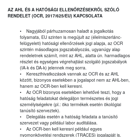
AZ AHL ÉS A HATÓSÁGI ELLENŐRZÉSEKRŐL SZÓLÓ
RENDELET (OCR, 2017/625/EU) KAPCSOLATA
• Nagyjából párhuzamosan haladt a jogalkotás
folyamata, EU szinten is megújult az (élelmiszerlánc-
felügyeleti) hatósági ellenőrzések jogi alapja, az OCR
szintén másodlagos jogszabályozás, ugyanúgy alap
rendeletnek számít, mint az AHL, alatta ún. harmadlagos
részlet és egységes végrehajtást szolgáló jogszabályok
(IA-k és DA-k) jelennek meg sorra.
• Kereszthivatkozások vannak az OCR és az AHL
között, bizonyos esetekben a jogalapot nem az AHL-ben,
hanem az OCR-ben kell keresni.
• Az OCR bizonyos esetekben lehetővé teszi, hogy a
hatóság feladatokat delegáljon természetes és jogi
személyiségekre (pl.: öko termékek esetén ökológiai
tanúsító szerveztek).
• Delegálás esetén a hatóság feladata a tanúsító
szervezet vagy például labor auditálása.
• Az OCR-ben kell keresni például egyes
nyomonkövetési rendszerek (TRACES) jogalapját is.