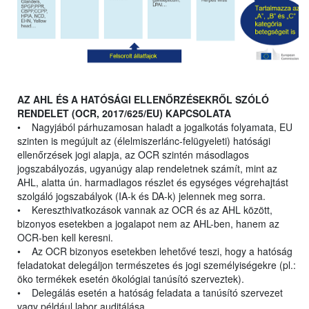
AZ AHL ÉS A HATÓSÁGI ELLENŐRZÉSEKRŐL SZÓLÓ
RENDELET (OCR, 2017/625/EU) KAPCSOLATA
• Nagyjából párhuzamosan haladt a jogalkotás folyamata, EU
szinten is megújult az (élelmiszerlánc-felügyeleti) hatósági
ellenőrzések jogi alapja, az OCR szintén másodlagos
jogszabályozás, ugyanúgy alap rendeletnek számít, mint az
AHL, alatta ún. harmadlagos részlet és egységes végrehajtást
szolgáló jogszabályok (IA-k és DA-k) jelennek meg sorra.
• Kereszthivatkozások vannak az OCR és az AHL között,
bizonyos esetekben a jogalapot nem az AHL-ben, hanem az
OCR-ben kell keresni.
• Az OCR bizonyos esetekben lehetővé teszi, hogy a hatóság
feladatokat delegáljon természetes és jogi személyiségekre (pl.:
öko termékek esetén ökológiai tanúsító szerveztek).
• Delegálás esetén a hatóság feladata a tanúsító szervezet
vagy például labor auditálása.