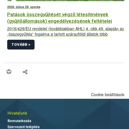
2026. július 29, szerda
Patások összegyűjtését végző létesítmények
(gyűjtőállomások) engedélyezésének feltételei
2016/429/EU rendelet (továbbiakban AHL) 4. cikk 49. alapján az
„összegyűjtés” fogalma a tartott szárazföldi állatok több
létesítményből történő összegyűjtése az adott állatfajra
vonatkozóan előírt minimum tartózkodási időnél rövidebb
TOVÁBB >
időszakra vonatkozik,
Cookie beállítások
Hivatalunk
Bemutatkozás
Szervezeti felépítés