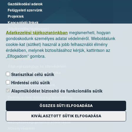
Gazdálkodási adatok
Felügyeleti szervünk
Projektek
Kapcsolódó linkek
Adatkezelési tájékoztató
Adatkezelési tájékoztatónkban
megismerheti, hogyan
Akadálymentességi nyilatkozat
gondoskodunk személyes adatai védelméről. Weboldalunk
Üzemeltetési információ
cookie-kat (sütiket) használ a jobb felhasználói élmény
érdekében, melynek biztosításához kérjük, kattintson az
„Elfogadom” gombra.
Szakterületek
Állat-egészségügy és állatvédelem
Állategészségügyi diagnosztika
Statisztikai célú sütik
Állatgyógyászati termékek
Hirdetési célú sütik
Borászat és alkoholos italok
Alapműködést biztosító és funkcionális sütik
Élelmiszer- és takarmánybiztonság
Élelmiszerlánc-biztonsági laborhálózat
Járványvédelem
ÖSSZES SÜTI ELFOGADÁSA
Kiemelt ügyek, EUTR
Kockázatkezelés
KIVÁLASZTOTT SÜTIK ELFOGADÁSA
Mezőgazdasági genetikai erőforrások
Növényvédelem