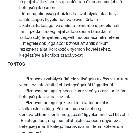
éghajlatváltozáshoz kapcsolódóan újonnan megjelenő
betegségek esetén
- több rugalmasságot biztosít a szabályoknak a helyi
sajátosságok figyelembe vételével történő
alkalmazhatósága, valamint a felmerülő új problémák
(mint például az éghajlatváltozás és a társadalmi
változások) fényében végzett módosítása tekintetében
- megfelelőbb jogalapot biztosít az antibiotikum
rezisztens állati kórokozók nyomon követéséhez,
kiegészítve a korábbi szabályokat
FONTOS
• Bizonyos szabályok (kötelezettségek) az összes állatra
vonatkoznak, állatfajtól, betegségektől függetlenül.
• Bizonyos betegség-specifikus szabályok csak a listás
betegségekre vonatkoznak.
• Bizonyos betegségek esetén a kategorizálás
állatfajoktól is függ. Például ha a veszettség
denevérekben jelenik meg, „csak” figyelemmel kell követni
(E kategóriás), míg más állatfajok esetében ugyanez a
betegség már B kategóriásnak számít, tehát kötelező a
mentesítés!