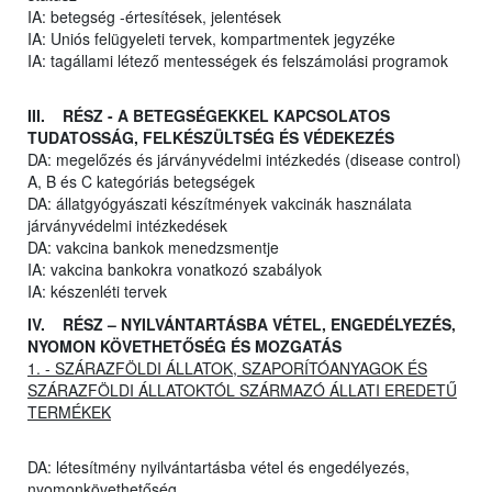
IA: betegség -értesítések, jelentések
IA: Uniós felügyeleti tervek, kompartmentek jegyzéke
IA: tagállami létező mentességek és felszámolási programok
III. RÉSZ - A BETEGSÉGEKKEL KAPCSOLATOS
TUDATOSSÁG, FELKÉSZÜLTSÉG ÉS VÉDEKEZÉS
DA: megelőzés és járványvédelmi intézkedés (disease control)
A, B és C kategóriás betegségek
DA: állatgyógyászati készítmények vakcinák használata
járványvédelmi intézkedések
DA: vakcina bankok menedzsmentje
IA: vakcina bankokra vonatkozó szabályok
IA: készenléti tervek
IV. RÉSZ – NYILVÁNTARTÁSBA VÉTEL, ENGEDÉLYEZÉS,
NYOMON KÖVETHETŐSÉG ÉS MOZGATÁS
1. - SZÁRAZFÖLDI ÁLLATOK, SZAPORÍTÓANYAGOK ÉS
SZÁRAZFÖLDI ÁLLATOKTÓL SZÁRMAZÓ ÁLLATI EREDETŰ
TERMÉKEK
DA: létesítmény nyilvántartásba vétel és engedélyezés,
nyomonkövethetőség