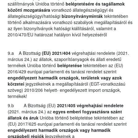
szállítmányok Unióba történő
beléptetésére és tagállamok
közötti mozgatására
vonatkozó állategészségügyi és
állategészségügyi/hatósági
bizonyítványminták
tekintetében
történő alkalmazására vonatkozó szabályok megállapításáról és
az ilyen bizonyítványok hatósági kiállításáról, valamint a
2010/470/EU határozat hatályon kívül helyezéséről
9.a A Bizottság
(EU) 2021/404
végrehajtási rendelete (2021.
március 24.) az állatok, szaporítóanyagok és állati eredetű
termékek Unióba történő
beléptetése
tekintetében az (EU)
2016/429 európai parlamenti és tanácsi rendelet szerint
engedélyezett harmadik országok, területek vagy azok
körzetei
jegyzékeinek a megállapításáról (EGT-vonatkozású
szöveg) 2010/206 helyett- engedélyezett import országok,
termékek!
9.b A Bizottság (EU)
2021/405 végrehajtási rendelete
(2021. március 24.) az
egyes emberi fogyasztásra szánt
állatok és áruk
Unióba történő beléptetése tekintetében az
(EU) 2017/625 európai parlamenti és tanácsi rendelet szerint
engedélyezett harmadik országok vagy harmadik
országbeli régiók j
egyzékeinek a