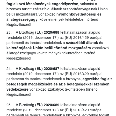
foglalkozó létesítmények engedélyezése
, valamint a
bizonyos tartott szárazföldi állatok szaporítóanyagainak Unión
belüli mozgatására vonatkozó
nyomonkövethetőségi és
állategészségügyi
követelmények tekintetében történő
kiegészítéséről
23. A Bizottság
(EU) 2020/688
felhatalmazáson alapuló
rendelete (2019. december 17.) az (EU) 2016/429 európai
parlamenti és tanácsi rendeletnek a
szárazföldi állatok és
keltetőtojások Unión belül történő mozgatására
vonatkozó
állategészségügyi követelmények tekintetében történő
kiegészítéséről
24. A Bizottság
(EU) 2020/687
felhatalmazáson alapuló
rendelete (2019. december 17.) az (EU) 2016/429 európai
parlamenti és tanácsi rendeletnek a bizonyos
jegyzékbe foglalt
betegségek megelőzésére és az e betegségekkel szembeni
védekezésre
vonatkozó szabályok tekintetében történő
kiegészítéséről -
25. A Bizottság
(EU) 2020/689
felhatalmazáson alapuló
rendelete (2019. december 17.) az (EU) 2016/429 európai
parlamenti és tanácsi rendeletnek a bizonyos jegyzékbe foglalt