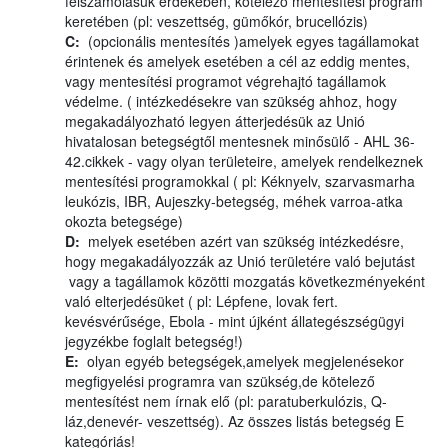
felszámolásuk érdekében, kötelező mentesítési program
keretében (pl: veszettség, gümőkór, brucellózis)
C:
(opcionális mentesítés )amelyek egyes tagállamokat
érintenek és amelyek esetében a cél az eddig mentes,
vagy mentesítési programot végrehajtó tagállamok
védelme. ( intézkedésekre van szükség ahhoz, hogy
megakadályozható legyen átterjedésük az Unió
hivatalosan betegségtől mentesnek minősülő - AHL 36-
42.cikkek - vagy olyan területeire, amelyek rendelkeznek
mentesítési programokkal ( pl: Kéknyelv, szarvasmarha
leukózis, IBR, Aujeszky-betegség, méhek varroa-atka
okozta betegsége)
D:
melyek esetében azért van szükség intézkedésre,
hogy megakadályozzák az Unió területére való bejutást
vagy a tagállamok közötti mozgatás következményeként
való elterjedésüket ( pl: Lépfene, lovak fert.
kevésvérűsége, Ebola - mint újként állategészségügyi
jegyzékbe foglalt betegség!)
E:
olyan egyéb betegségek,amelyek megjelenésekor
megfigyelési programra van szükség,de kötelező
mentesítést nem írnak elő (pl: paratuberkulózis, Q-
láz,denevér- veszettség). Az összes listás betegség E
kategóriás!