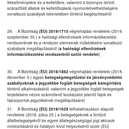
létesítményekre és a keltetőkre, valamint a bizonyos tartott
szárazföldi állatok és keltetőtojások nyomonkövethetőségére
vonatkozó szabályok tekintetében történő kiegészítéséről
29. A Bizottság
(EU) 2019/1715
végrehajtási rendelete (2019.
szeptember 30.) a hatósági ellenőrzések információkezelési
rendszerének és a rendszer elemeinek működésére vonatkozó
szabályok megállapításáról (
a hatósági ellenőrzések
információkezelési rendszeréről szóló rendelet
)
30. A Bizottság (
EU) 2018/1882
végrehajtási rendelete (2018.
december 3.) egyes
betegségmegelőzési és járványvédelmi
szabályoknak a jegyzékbe foglalt betegségek kategóriáira
történő alkalmazásáról, valamint a jegyzékbe foglalt betegségek
terjedésére nézve számottevő kockázatot jelentő fajok és
fajcsoportok jegyzékének megállapításáról
31. A Bizottság
(EU) 2018/1629
felhatalmazáson alapuló
rendelete (2018. július 25.) a betegségeknek a fertőző
állatbetegségekről és egyes állategészségügyi jogi aktusok
módosításáról és hatályon kívül helyezéséről szóló (EU)