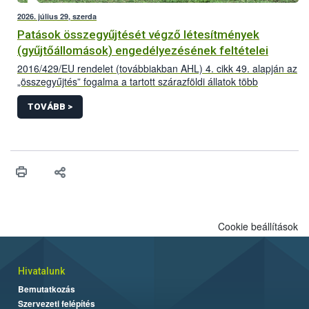
2026. július 29, szerda
Patások összegyűjtését végző létesítmények
(gyűjtőállomások) engedélyezésének feltételei
2016/429/EU rendelet (továbbiakban AHL) 4. cikk 49. alapján az
„összegyűjtés” fogalma a tartott szárazföldi állatok több
létesítményből történő összegyűjtése az adott állatfajra
vonatkozóan előírt minimum tartózkodási időnél rövidebb
TOVÁBB >
időszakra vonatkozik,
Cookie beállítások
Hivatalunk
Bemutatkozás
Szervezeti felépítés