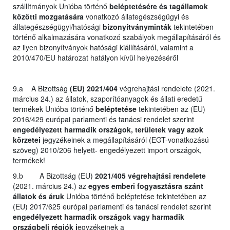
szállítmányok Unióba történő
beléptetésére és tagállamok
közötti mozgatására
vonatkozó állategészségügyi és
állategészségügyi/hatósági
bizonyítványminták
tekintetében
történő alkalmazására vonatkozó szabályok megállapításáról és
az ilyen bizonyítványok hatósági kiállításáról, valamint a
2010/470/EU határozat hatályon kívül helyezéséről
9.a A Bizottság
(EU) 2021/404
végrehajtási rendelete (2021.
március 24.) az állatok, szaporítóanyagok és állati eredetű
termékek Unióba történő
beléptetése
tekintetében az (EU)
2016/429 európai parlamenti és tanácsi rendelet szerint
engedélyezett harmadik országok, területek vagy azok
körzetei
jegyzékeinek a megállapításáról (EGT-vonatkozású
szöveg) 2010/206 helyett- engedélyezett import országok,
termékek!
9.b A Bizottság (EU)
2021/405 végrehajtási rendelete
(2021. március 24.) az
egyes emberi fogyasztásra szánt
állatok és áruk
Unióba történő beléptetése tekintetében az
(EU) 2017/625 európai parlamenti és tanácsi rendelet szerint
engedélyezett harmadik országok vagy harmadik
országbeli régiók j
egyzékeinek a