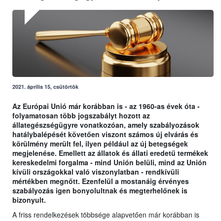
2021. április 15, csütörtök
Az Európai Unió már korábban is - az 1960-as évek óta -
folyamatosan több jogszabályt hozott az
állategészségügyre vonatkozóan, amely szabályozások
hatálybalépését követően viszont számos új elvárás és
körülmény merült fel, ilyen például az új betegségek
megjelenése. Emellett az állatok és állati eredetű termékek
kereskedelmi forgalma - mind Unión belüli, mind az Unión
kívüli országokkal való viszonylatban - rendkívüli
mértékben megnőtt. Ezenfelül a mostanáig érvényes
szabályozás igen bonyolultnak és megterhelőnek is
bizonyult.
A friss rendelkezések többsége alapvetően már korábban is