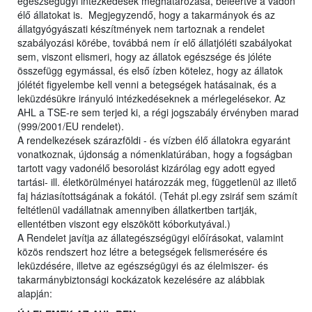
egészségügyi intézkedések meghatározása, beleértve a vadon
élő állatokat is. Megjegyzendő, hogy a takarmányok és az
állatgyógyászati készítmények nem tartoznak a rendelet
szabályozási körébe, továbbá nem ír elő állatjóléti szabályokat
sem, viszont elismeri, hogy az állatok egészsége és jóléte
összefügg egymással, és első ízben kötelez, hogy az állatok
jólétét figyelembe kell venni a betegségek hatásainak, és a
leküzdésükre irányuló intézkedéseknek a mérlegelésekor. Az
AHL a TSE-re sem terjed ki, a régi jogszabály érvényben marad
(999/2001/EU rendelet).
A rendelkezések szárazföldi - és vízben élő állatokra egyaránt
vonatkoznak, újdonság a nómenklatúrában, hogy a fogságban
tartott vagy vadonélő besorolást kizárólag egy adott egyed
tartási- ill. életkörülményei határozzák meg, függetlenül az illető
faj háziasítottságának a fokától. (Tehát pl.egy zsiráf sem számít
feltétlenül vadállatnak amennyiben állatkertben tartják,
ellentétben viszont egy elszökött kóborkutyával.)
A Rendelet javítja az állategészségügyi előírásokat, valamint
közös rendszert hoz létre a betegségek felismerésére és
leküzdésére, illetve az egészségügyi és az élelmiszer- és
takarmánybiztonsági kockázatok kezelésére az alábbiak
alapján: