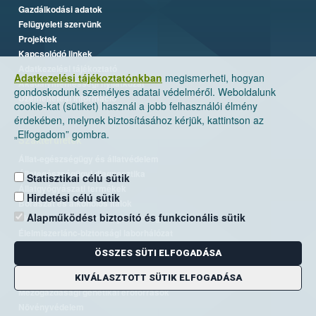
Gazdálkodási adatok
Felügyeleti szervünk
Projektek
Kapcsolódó linkek
Adatkezelési tájékoztató
Adatkezelési tájékoztatónkban
megismerheti, hogyan
Akadálymentességi nyilatkozat
gondoskodunk személyes adatai védelméről. Weboldalunk
Üzemeltetési információ
cookie-kat (sütiket) használ a jobb felhasználói élmény
érdekében, melynek biztosításához kérjük, kattintson az
„Elfogadom” gombra.
Szakterületek
Állat-egészségügy és állatvédelem
Állategészségügyi diagnosztika
Statisztikai célú sütik
Állatgyógyászati termékek
Hirdetési célú sütik
Borászat és alkoholos italok
Alapműködést biztosító és funkcionális sütik
Élelmiszer- és takarmánybiztonság
Élelmiszerlánc-biztonsági laborhálózat
Járványvédelem
ÖSSZES SÜTI ELFOGADÁSA
Kiemelt ügyek, EUTR
Kockázatkezelés
KIVÁLASZTOTT SÜTIK ELFOGADÁSA
Mezőgazdasági genetikai erőforrások
Növényvédelem