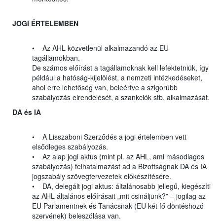
JOGI ÉRTELEMBEN
• Az AHL közvetlenül alkalmazandó az EU
tagállamokban.
De számos előírást a tagállamoknak kell lefektetniük, így
például a hatóság-kijelölést, a nemzeti intézkedéseket,
ahol erre lehetőség van, beleértve a szigorúbb
szabályozás elrendelését, a szankciók stb. alkalmazását.
DA és IA
• A Lisszaboni Szerződés a jogi értelemben vett
elsődleges szabályozás.
• Az alap jogi aktus (mint pl. az AHL, ami másodlagos
szabályozás) felhatalmazást ad a Bizottságnak DA és IA
jogszabály szövegtervezetek előkészítésére.
• DA, delegált jogi aktus: általánosabb jellegű, kiegészíti
az AHL általános előírásait „mit csináljunk?” – jogilag az
EU Parlamentnek és Tanácsnak (EU két fő döntéshozó
szervének) beleszólása van.