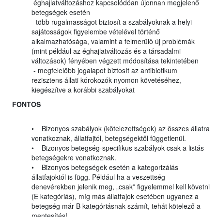
éghajlatváltozáshoz kapcsolódóan újonnan megjelenő
betegségek esetén
- több rugalmasságot biztosít a szabályoknak a helyi
sajátosságok figyelembe vételével történő
alkalmazhatósága, valamint a felmerülő új problémák
(mint például az éghajlatváltozás és a társadalmi
változások) fényében végzett módosítása tekintetében
- megfelelőbb jogalapot biztosít az antibiotikum
rezisztens állati kórokozók nyomon követéséhez,
kiegészítve a korábbi szabályokat
FONTOS
• Bizonyos szabályok (kötelezettségek) az összes állatra
vonatkoznak, állatfajtól, betegségektől függetlenül.
• Bizonyos betegség-specifikus szabályok csak a listás
betegségekre vonatkoznak.
• Bizonyos betegségek esetén a kategorizálás
állatfajoktól is függ. Például ha a veszettség
denevérekben jelenik meg, „csak” figyelemmel kell követni
(E kategóriás), míg más állatfajok esetében ugyanez a
betegség már B kategóriásnak számít, tehát kötelező a
mentesítés!