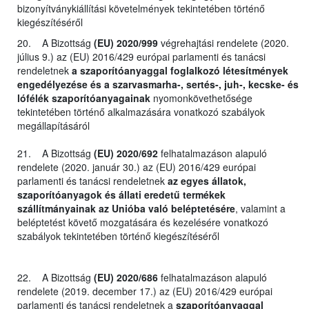
bizonyítványkiállítási követelmények tekintetében történő
kiegészítéséről
20. A Bizottság
(EU) 2020/999
végrehajtási rendelete (2020.
július 9.) az (EU) 2016/429 európai parlamenti és tanácsi
rendeletnek
a szaporítóanyaggal foglalkozó létesítmények
engedélyezése és a szarvasmarha-, sertés-, juh-, kecske- és
lófélék szaporítóanyagainak
nyomonkövethetősége
tekintetében történő alkalmazására vonatkozó szabályok
megállapításáról
21. A Bizottság
(EU) 2020/692
felhatalmazáson alapuló
rendelete (2020. január 30.) az (EU) 2016/429 európai
parlamenti és tanácsi rendeletnek
az egyes állatok,
szaporítóanyagok és állati eredetű termékek
szállítmányainak az Unióba való beléptetésére
, valamint a
beléptetést követő mozgatására és kezelésére vonatkozó
szabályok tekintetében történő kiegészítéséről
22. A Bizottság
(EU) 2020/686
felhatalmazáson alapuló
rendelete (2019. december 17.) az (EU) 2016/429 európai
parlamenti és tanácsi rendeletnek a
szaporítóanyaggal