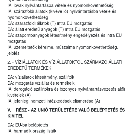
IA: lovak nyilvántartásba vétele és nyomonkövethetőség
IA: szárazföldi állatok (kivéve ló) nyilvántartásba vétele és
nyomonkövethetőség
DA: szárazföldi állatok (T) intra EU mozgatás
DA: állati eredetű anyagok (T) intra EU mozgatás
DA: szaporítóanyagok létesítmény engedélyezés és intra EU
mozgatás
IA: üzemeltetők kérelme, műszalma nyomonkövethetőség,
jelölés
2. - VÍZIÁLLATOK ÉS VÍZIÁLLATOKTÓL SZÁRMAZÓ ÁLLATI
EREDETŰ TERMÉKEK
DA: víziállatok létesítmény, szállítók
DA: mozgatás víziállat és termékeik
IA: derogáció szállítókra és bizonyos nyilvántartásvezetés alóli
kivételek (A)
IA: jelenlegi nemzeti intézkedések elismerése (A)
V. RÉSZ - AZ UNIÓ TERÜLETÉRE VALÓ BELÉPTETÉS ÉS
KIVITEL
DA: EU-ba beléptetés
IA: harmadik ország listák