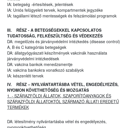
IA: betegség -értesítések, jelentések
IA: Uniós felügyeleti tervek, kompartmentek jegyzéke
IA: tagállami létező mentességek és felszámolási programok
III. RÉSZ - A BETEGSÉGEKKEL KAPCSOLATOS
TUDATOSSÁG, FELKÉSZÜLTSÉG ÉS VÉDEKEZÉS
DA: megelőzés és járványvédelmi intézkedés (disease control)
A, B és C kategóriás betegségek
DA: állatgyógyászati készítmények vakcinák használata
járványvédelmi intézkedések
DA: vakcina bankok menedzsmentje
IA: vakcina bankokra vonatkozó szabályok
IA: készenléti tervek
IV. RÉSZ – NYILVÁNTARTÁSBA VÉTEL, ENGEDÉLYEZÉS,
NYOMON KÖVETHETŐSÉG ÉS MOZGATÁS
1. - SZÁRAZFÖLDI ÁLLATOK, SZAPORÍTÓANYAGOK ÉS
SZÁRAZFÖLDI ÁLLATOKTÓL SZÁRMAZÓ ÁLLATI EREDETŰ
TERMÉKEK
DA: létesítmény nyilvántartásba vétel és engedélyezés,
nyomonkövethetőség