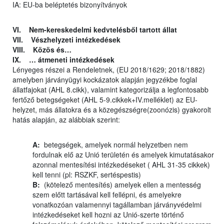
IA: EU-ba beléptetés bizonyítványok
VI. Nem-kereskedelmi kedvtelésből tartott állat
VII. Vészhelyzeti intézkedések
VIII. Közös és…
IX. … átmeneti intézkedések
Lényeges részei a Rendeletnek, (EU 2018/1629; 2018/1882)
amelyben járványügyi kockázatok alapján jegyzékbe foglal
állatfajokat (AHL 8.cikk), valamint kategorizálja a legfontosabb
fertőző betegségeket (AHL 5-9.cikkek+IV.melléklet) az EU-
helyzet, más állatokra és a közegészségre(zoonózis) gyakorolt
hatás alapján, az alábbiak szerint:
A:
betegségek, amelyek normál helyzetben nem
fordulnak elő az Unió területén és amelyek kimutatásakor
azonnal mentesítési intézkedéseket ( AHL 31-35 cikkek)
kell tenni (pl: RSZKF, sertéspestis)
B:
(kötelező mentesítés) amelyek ellen a mentesség
szem előtt tartásával kell fellépni, és amelyekre
vonatkozóan valamennyi tagállamban járványvédelmi
intézkedéseket kell hozni az Unió-szerte történő