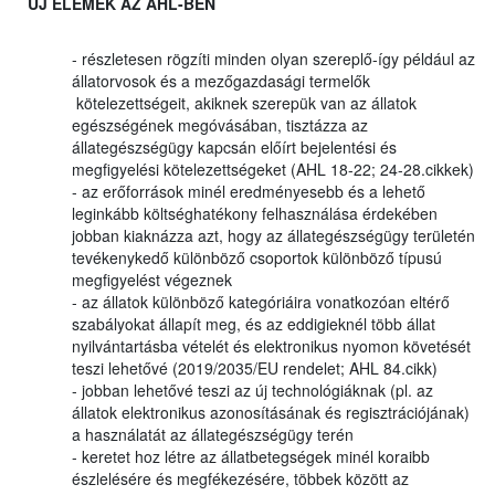
ÚJ ELEMEK AZ AHL-BEN
- részletesen rögzíti minden olyan szereplő-így például az
állatorvosok és a mezőgazdasági termelők
kötelezettségeit, akiknek szerepük van az állatok
egészségének megóvásában, tisztázza az
állategészségügy kapcsán előírt bejelentési és
megfigyelési kötelezettségeket (AHL 18-22; 24-28.cikkek)
- az erőforrások minél eredményesebb és a lehető
leginkább költséghatékony felhasználása érdekében
jobban kiaknázza azt, hogy az állategészségügy területén
tevékenykedő különböző csoportok különböző típusú
megfigyelést végeznek
- az állatok különböző kategóriáira vonatkozóan eltérő
szabályokat állapít meg, és az eddigieknél több állat
nyilvántartásba vételét és elektronikus nyomon követését
teszi lehetővé (2019/2035/EU rendelet; AHL 84.cikk)
- jobban lehetővé teszi az új technológiáknak (pl. az
állatok elektronikus azonosításának és regisztrációjának)
a használatát az állategészségügy terén
- keretet hoz létre az állatbetegségek minél koraibb
észlelésére és megfékezésére, többek között az