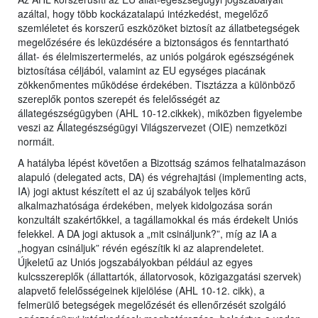
azáltal, hogy több kockázatalapú intézkedést, megelőző
szemléletet és korszerű eszközöket biztosít az állatbetegségek
megelőzésére és leküzdésére a biztonságos és fenntartható
állat- és élelmiszertermelés, az uniós polgárok egészségének
biztosítása céljából, valamint az EU egységes piacának
zökkenőmentes működése érdekében. Tisztázza a különböző
szereplők pontos szerepét és felelősségét az
állategészségügyben (AHL 10-12.cikkek), miközben figyelembe
veszi az Állategészségügyi Világszervezet (OIE) nemzetközi
normáit.
A hatályba lépést követően a Bizottság számos felhatalmazáson
alapuló (delegated acts, DA) és végrehajtási (implementing acts,
IA) jogi aktust készített el az új szabályok teljes körű
alkalmazhatósága érdekében, melyek kidolgozása során
konzultált szakértőkkel, a tagállamokkal és más érdekelt Uniós
felekkel. A DA jogi aktusok a „mit csináljunk?”, míg az IA a
„hogyan csináljuk” révén egészítik ki az alaprendeletet.
Újkeletű az Uniós jogszabályokban például az egyes
kulcsszereplők (állattartók, állatorvosok, közigazgatási szervek)
alapvető felelősségeinek kijelölése (AHL 10-12. cikk), a
felmerülő betegségek megelőzését és ellenőrzését szolgáló