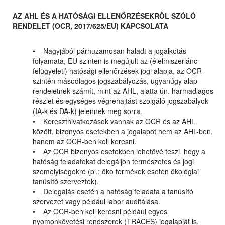
AZ AHL ÉS A HATÓSÁGI ELLENŐRZÉSEKRŐL SZÓLÓ
RENDELET (OCR, 2017/625/EU) KAPCSOLATA
• Nagyjából párhuzamosan haladt a jogalkotás
folyamata, EU szinten is megújult az (élelmiszerlánc-
felügyeleti) hatósági ellenőrzések jogi alapja, az OCR
szintén másodlagos jogszabályozás, ugyanúgy alap
rendeletnek számít, mint az AHL, alatta ún. harmadlagos
részlet és egységes végrehajtást szolgáló jogszabályok
(IA-k és DA-k) jelennek meg sorra.
• Kereszthivatkozások vannak az OCR és az AHL
között, bizonyos esetekben a jogalapot nem az AHL-ben,
hanem az OCR-ben kell keresni.
• Az OCR bizonyos esetekben lehetővé teszi, hogy a
hatóság feladatokat delegáljon természetes és jogi
személyiségekre (pl.: öko termékek esetén ökológiai
tanúsító szerveztek).
• Delegálás esetén a hatóság feladata a tanúsító
szervezet vagy például labor auditálása.
• Az OCR-ben kell keresni például egyes
nyomonkövetési rendszerek (TRACES) jogalapját is.