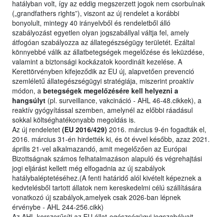
hatályban volt, így az eddig megszerzett jogok nem csorbulnak
(„grandfathers rights”), viszont az új rendelet a korábbi
bonyolult, mintegy 40 irányelvből és rendeletből álló
szabályozást egyetlen olyan jogszabállyal váltja fel, amely
átfogóan szabályozza az állategészségügy területét. Ezáltal
könnyebbé válik az állatbetegségek megelőzése és leküzdése,
valamint a biztonsági kockázatok koordinált kezelése. A
Kerettörvényben kifejeződik az EU új, alapvetően prevenció
szemléletű állategészségügyi stratégiája, miszerint proaktív
módon, a
betegségek megelőzésére kell helyezni a
hangsúlyt
(pl. surveillance, vakcináció - AHL 46-48.cikkek), a
reaktív gyógyítással szemben, amelynél az előbbi ráadásul
sokkal költséghatékonyabb megoldás is.
Az új rendeletet
(EU 2016/429)
2016. március 9-én fogadták el,
2016. március 31-én hirdették ki, és öt évvel később, azaz 2021.
április 21-vel alkalmazandó, amit megelőzően az Európai
Bizottságnak számos felhatalmazáson alapuló és végrehajtási
jogi eljárást kellett még elfogadnia az új szabályok
hatálybaléptetéséhez.(A fenti határidő alól kivételt képeznek a
kedvtelésből tartott állatok nem kereskedelmi célú szállítására
vonatkozó új szabályok,amelyek csak 2026-ban lépnek
érvénybe - AHL 244-256.cikk)
Az AHL korszerűsíti az EU állat-egészségügyi jogszabályait