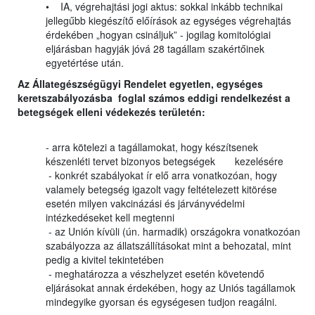
• IA, végrehajtási jogi aktus: sokkal inkább technikai
jellegűbb kiegészítő előírások az egységes végrehajtás
érdekében „hogyan csináljuk” - jogilag komitológiai
eljárásban hagyják jóvá 28 tagállam szakértőinek
egyetértése után.
Az Állategészségügyi Rendelet egyetlen, egységes
keretszabályozásba foglal számos eddigi rendelkezést a
betegségek elleni védekezés területén:
- arra kötelezi a tagállamokat, hogy készítsenek
készenléti tervet bizonyos betegségek kezelésére
- konkrét szabályokat ír elő arra vonatkozóan, hogy
valamely betegség igazolt vagy feltételezett kitörése
esetén milyen vakcinázási és járványvédelmi
intézkedéseket kell megtenni
- az Unión kívüli (ún. harmadik) országokra vonatkozóan
szabályozza az állatszállításokat mint a behozatal, mint
pedig a kivitel tekintetében
- meghatározza a vészhelyzet esetén követendő
eljárásokat annak érdekében, hogy az Uniós tagállamok
mindegyike gyorsan és egységesen tudjon reagálni.