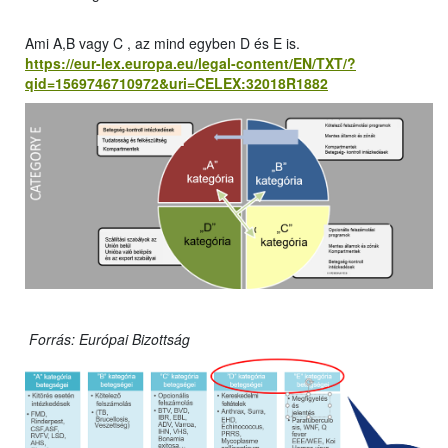
Ami A,B vagy C , az mind egyben D és E is.
https://eur-lex.europa.eu/legal-content/EN/TXT/?
qid=1569746710972&uri=CELEX:32018R1882
Forrás: Európai Bizottság