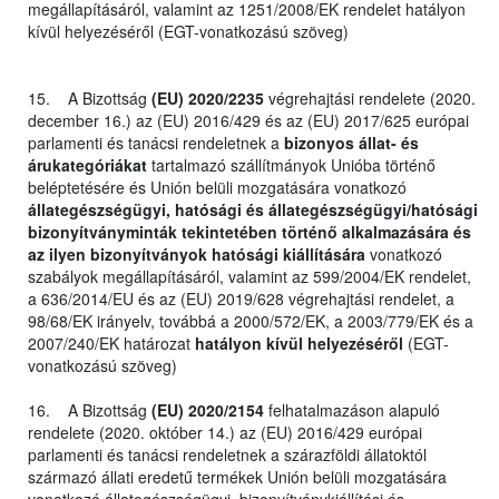
megállapításáról, valamint az 1251/2008/EK rendelet hatályon
kívül helyezéséről (EGT-vonatkozású szöveg)
15. A Bizottság
(EU) 2020/2235
végrehajtási rendelete (2020.
december 16.) az (EU) 2016/429 és az (EU) 2017/625 európai
parlamenti és tanácsi rendeletnek a
bizonyos állat- és
árukategóriákat
tartalmazó szállítmányok Unióba történő
beléptetésére és Unión belüli mozgatására vonatkozó
állategészségügyi, hatósági és állategészségügyi/hatósági
bizonyítványminták tekintetében történő alkalmazására és
az ilyen bizonyítványok hatósági kiállítására
vonatkozó
szabályok megállapításáról, valamint az 599/2004/EK rendelet,
a 636/2014/EU és az (EU) 2019/628 végrehajtási rendelet, a
98/68/EK irányelv, továbbá a 2000/572/EK, a 2003/779/EK és a
2007/240/EK határozat
hatályon kívül helyezéséről
(EGT-
vonatkozású szöveg)
16. A Bizottság
(EU) 2020/2154
felhatalmazáson alapuló
rendelete (2020. október 14.) az (EU) 2016/429 európai
parlamenti és tanácsi rendeletnek a szárazföldi állatoktól
származó állati eredetű termékek Unión belüli mozgatására
vonatkozó állategészségügyi, bizonyítványkiállítási és