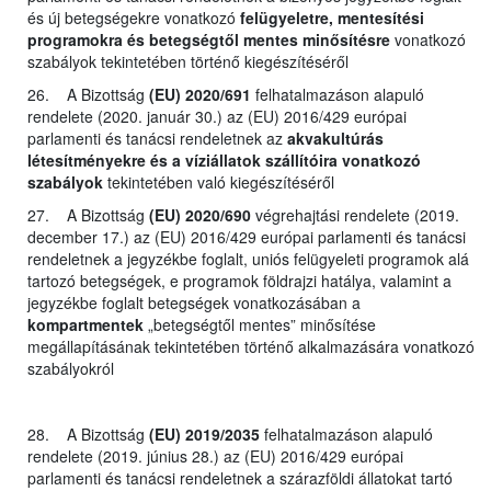
és új betegségekre vonatkozó
felügyeletre, mentesítési
programokra és betegségtől mentes minősítésre
vonatkozó
szabályok tekintetében történő kiegészítéséről
26. A Bizottság
(EU) 2020/691
felhatalmazáson alapuló
rendelete (2020. január 30.) az (EU) 2016/429 európai
parlamenti és tanácsi rendeletnek az
akvakultúrás
létesítményekre és a víziállatok szállítóira vonatkozó
szabályok
tekintetében való kiegészítéséről
27. A Bizottság
(EU) 2020/690
végrehajtási rendelete (2019.
december 17.) az (EU) 2016/429 európai parlamenti és tanácsi
rendeletnek a jegyzékbe foglalt, uniós felügyeleti programok alá
tartozó betegségek, e programok földrajzi hatálya, valamint a
jegyzékbe foglalt betegségek vonatkozásában a
kompartmentek
„betegségtől mentes” minősítése
megállapításának tekintetében történő alkalmazására vonatkozó
szabályokról
28. A Bizottság
(EU) 2019/2035
felhatalmazáson alapuló
rendelete (2019. június 28.) az (EU) 2016/429 európai
parlamenti és tanácsi rendeletnek a szárazföldi állatokat tartó