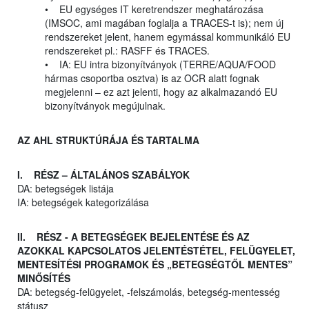
• EU egységes IT keretrendszer meghatározása
(IMSOC, ami magában foglalja a TRACES-t is); nem új
rendszereket jelent, hanem egymással kommunikáló EU
rendszereket pl.: RASFF és TRACES.
• IA: EU intra bizonyítványok (TERRE/AQUA/FOOD
hármas csoportba osztva) is az OCR alatt fognak
megjelenni – ez azt jelenti, hogy az alkalmazandó EU
bizonyítványok megújulnak.
AZ AHL STRUKTÚRÁJA ÉS TARTALMA
I. RÉSZ – ÁLTALÁNOS SZABÁLYOK
DA: betegségek listája
IA: betegségek kategorizálása
II. RÉSZ - A BETEGSÉGEK BEJELENTÉSE ÉS AZ
AZOKKAL KAPCSOLATOS JELENTÉSTÉTEL, FELÜGYELET,
MENTESÍTÉSI PROGRAMOK ÉS „BETEGSÉGTŐL MENTES”
MINŐSÍTÉS
DA: betegség-felügyelet, -felszámolás, betegség-mentesség
státusz