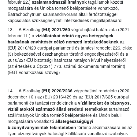
február 22.)
szalamandraszállítmányok
tagállamok közötti
mozgatására és Unióba történő beléptetésére vonatkozó,
Batrachochytrium salamandrivorans általi fertőzöttséggel
kapcsolatos szükséghelyzeti intézkedések megállapításáról
13. A Bizottság
(EU) 2021/260
végrehajtási határozata (2021.
február 11.) a
víziállatokat érintő egyes betegségek
hatásának enyhítését célzó nemzeti intézkedéseknek
az
(EU) 2016/429 európai parlamenti és tanácsi rendelet 226. cikke
(3) bekezdésével összhangban történő engedélyezéséről és a
2010/221/EU bizottsági határozat hatályon kívül helyezéséről
(az értesítés a C(2021) 773. számú dokumentummal történt)
(EGT-vonatkozású szöveg)
14. A Bizottság
(EU) 2020/2236
végrehajtási rendelete (2020.
december 16.) az (EU) 2016/429 és az (EU) 2017/625 európai
parlamenti és tanácsi rendeletnek a
víziállatokat és bizonyos,
víziállatoktól származó állati eredetű termékeket
tartalmazó
szállítmányok Unióba történő beléptetésére és Unión belüli
mozgatására vonatkozó
állategészségügyi
bizonyítványminták tekintetében
történő alkalmazására és az
ilyen bizonyítványok hatósági kiállítására vonatkozó szabályok