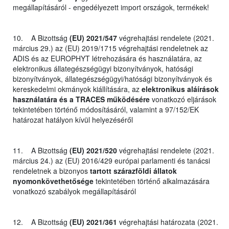
megállapításáról - engedélyezett import országok, termékek!
10. A Bizottság
(EU) 2021/547
végrehajtási rendelete (2021.
március 29.) az (EU) 2019/1715 végrehajtási rendeletnek az
ADIS és az EUROPHYT létrehozására és használatára, az
elektronikus állategészségügyi bizonyítványok, hatósági
bizonyítványok, állategészségügyi/hatósági bizonyítványok és
kereskedelmi okmányok kiállítására, az
elektronikus aláírások
használatára és a TRACES működésére
vonatkozó eljárások
tekintetében történő módosításáról, valamint a 97/152/EK
határozat hatályon kívül helyezéséről
11. A Bizottság
(EU) 2021/520
végrehajtási rendelete (2021.
március 24.) az (EU) 2016/429 európai parlamenti és tanácsi
rendeletnek a bizonyos
tartott szárazföldi állatok
nyomonkövethetősége
tekintetében történő alkalmazására
vonatkozó szabályok megállapításáról
12. A Bizottság
(EU) 2021/361
végrehajtási határozata (2021.