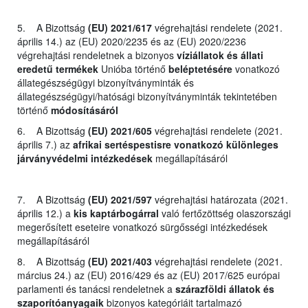
5. A Bizottság
(EU) 2021/617
végrehajtási rendelete (2021.
április 14.) az (EU) 2020/2235 és az (EU) 2020/2236
végrehajtási rendeletnek a bizonyos
víziállatok és állati
eredetű termékek
Unióba történő
beléptetésére
vonatkozó
állategészségügyi bizonyítványminták és
állategészségügyi/hatósági bizonyítványminták tekintetében
történő
módosításáról
6. A Bizottság
(EU) 2021/605
végrehajtási rendelete (2021.
április 7.) az
afrikai sertéspestisre vonatkozó különleges
járványvédelmi intézkedések
megállapításáról
7. A Bizottság
(EU) 2021/597
végrehajtási határozata (2021.
április 12.) a
kis kaptárbogárral
való fertőzöttség olaszországi
megerősített eseteire vonatkozó sürgősségi intézkedések
megállapításáról
8. A Bizottság
(EU) 2021/403
végrehajtási rendelete (2021.
március 24.) az (EU) 2016/429 és az (EU) 2017/625 európai
parlamenti és tanácsi rendeletnek a
szárazföldi állatok és
szaporítóanyagaik
bizonyos kategóriáit tartalmazó