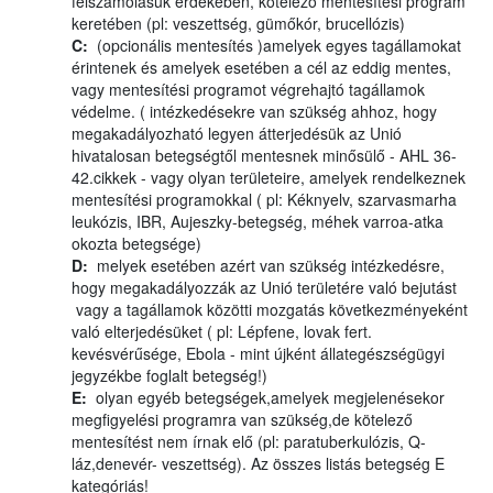
felszámolásuk érdekében, kötelező mentesítési program
keretében (pl: veszettség, gümőkór, brucellózis)
C:
(opcionális mentesítés )amelyek egyes tagállamokat
érintenek és amelyek esetében a cél az eddig mentes,
vagy mentesítési programot végrehajtó tagállamok
védelme. ( intézkedésekre van szükség ahhoz, hogy
megakadályozható legyen átterjedésük az Unió
hivatalosan betegségtől mentesnek minősülő - AHL 36-
42.cikkek - vagy olyan területeire, amelyek rendelkeznek
mentesítési programokkal ( pl: Kéknyelv, szarvasmarha
leukózis, IBR, Aujeszky-betegség, méhek varroa-atka
okozta betegsége)
D:
melyek esetében azért van szükség intézkedésre,
hogy megakadályozzák az Unió területére való bejutást
vagy a tagállamok közötti mozgatás következményeként
való elterjedésüket ( pl: Lépfene, lovak fert.
kevésvérűsége, Ebola - mint újként állategészségügyi
jegyzékbe foglalt betegség!)
E:
olyan egyéb betegségek,amelyek megjelenésekor
megfigyelési programra van szükség,de kötelező
mentesítést nem írnak elő (pl: paratuberkulózis, Q-
láz,denevér- veszettség). Az összes listás betegség E
kategóriás!