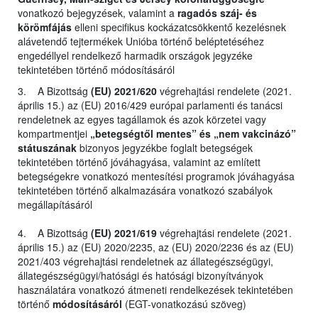
vonatkozó bejegyzések, valamint a
ragadós száj- és
körömfájás
elleni specifikus kockázatcsökkentő kezelésnek
alávetendő tejtermékek Unióba történő beléptetéséhez
engedéllyel rendelkező harmadik országok jegyzéke
tekintetében történő módosításáról
3. A Bizottság
(EU) 2021/620
végrehajtási rendelete (2021.
április 15.) az (EU) 2016/429 európai parlamenti és tanácsi
rendeletnek az egyes tagállamok és azok körzetei vagy
kompartmentjei
„betegségtől mentes” és „nem vakcinázó”
státuszának
bizonyos jegyzékbe foglalt betegségek
tekintetében történő jóváhagyása, valamint az említett
betegségekre vonatkozó mentesítési programok jóváhagyása
tekintetében történő alkalmazására vonatkozó szabályok
megállapításáról
4. A Bizottság
(EU) 2021/619
végrehajtási rendelete (2021.
április 15.) az (EU) 2020/2235, az (EU) 2020/2236 és az (EU)
2021/403 végrehajtási rendeletnek az állategészségügyi,
állategészségügyi/hatósági és hatósági bizonyítványok
használatára vonatkozó átmeneti rendelkezések tekintetében
történő
módosításáról
(EGT-vonatkozású szöveg)