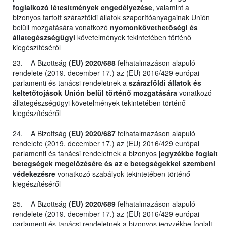
foglalkozó létesítmények engedélyezése
, valamint a
bizonyos tartott szárazföldi állatok szaporítóanyagainak Unión
belüli mozgatására vonatkozó
nyomonkövethetőségi és
állategészségügyi
követelmények tekintetében történő
kiegészítéséről
23. A Bizottság
(EU) 2020/688
felhatalmazáson alapuló
rendelete (2019. december 17.) az (EU) 2016/429 európai
parlamenti és tanácsi rendeletnek a
szárazföldi állatok és
keltetőtojások Unión belül történő mozgatására
vonatkozó
állategészségügyi követelmények tekintetében történő
kiegészítéséről
24. A Bizottság
(EU) 2020/687
felhatalmazáson alapuló
rendelete (2019. december 17.) az (EU) 2016/429 európai
parlamenti és tanácsi rendeletnek a bizonyos
jegyzékbe foglalt
betegségek megelőzésére és az e betegségekkel szembeni
védekezésre
vonatkozó szabályok tekintetében történő
kiegészítéséről -
25. A Bizottság
(EU) 2020/689
felhatalmazáson alapuló
rendelete (2019. december 17.) az (EU) 2016/429 európai
parlamenti és tanácsi rendeletnek a bizonyos jegyzékbe foglalt