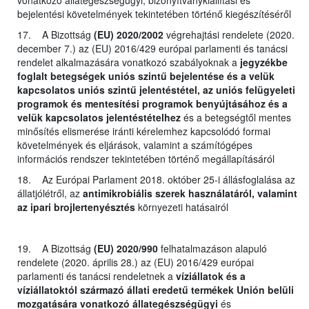
bejelentési követelmények tekintetében történő kiegészítéséről
17. A Bizottság
(EU) 2020/2002
végrehajtási rendelete (2020.
december 7.) az (EU) 2016/429 európai parlamenti és tanácsi
rendelet alkalmazására vonatkozó szabályoknak a
jegyzékbe
foglalt betegségek uniós szintű bejelentése és a velük
kapcsolatos uniós szintű jelentéstétel, az uniós felügyeleti
programok és mentesítési programok benyújtásához és a
velük kapcsolatos jelentéstételhez
és a betegségtől mentes
minősítés elismerése iránti kérelemhez kapcsolódó formai
követelmények és eljárások, valamint a számítógépes
információs rendszer tekintetében történő megállapításáról
18. Az Európai Parlament 2018. október 25-i állásfoglalása az
állatjólétről, az
antimikrobiális szerek használatáról, valamint
az ipari brojlertenyésztés
környezeti hatásairól
19. A Bizottság
(EU) 2020/990
felhatalmazáson alapuló
rendelete (2020. április 28.) az (EU) 2016/429 európai
parlamenti és tanácsi rendeletnek a
víziállatok és a
víziállatoktól származó állati eredetű termékek Unión belüli
mozgatására vonatkozó állategészségügyi
és