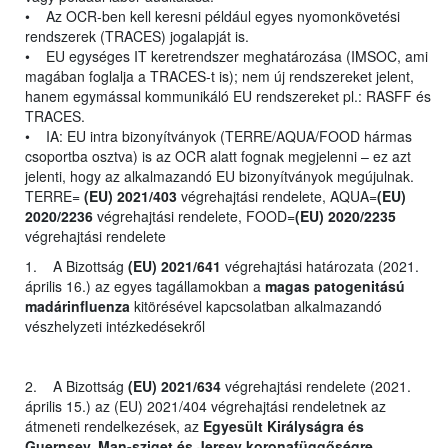
• Az OCR-ben kell keresni például egyes nyomonkövetési
rendszerek (TRACES) jogalapját is.
• EU egységes IT keretrendszer meghatározása (IMSOC, ami
magában foglalja a TRACES-t is); nem új rendszereket jelent,
hanem egymással kommunikáló EU rendszereket pl.: RASFF és
TRACES.
• IA: EU intra bizonyítványok (TERRE/AQUA/FOOD hármas
csoportba osztva) is az OCR alatt fognak megjelenni – ez azt
jelenti, hogy az alkalmazandó EU bizonyítványok megújulnak.
TERRE=
(EU) 2021/403
végrehajtási rendelete, AQUA=
(EU)
2020/2236
végrehajtási rendelete, FOOD=
(EU) 2020/2235
végrehajtási rendelete
1. A Bizottság
(EU) 2021/641
végrehajtási határozata (2021.
április 16.) az egyes tagállamokban a
magas patogenitású
madárinfluenza
kitörésével kapcsolatban alkalmazandó
vészhelyzeti intézkedésekről
2. A Bizottság
(EU) 2021/634
végrehajtási rendelete (2021.
április 15.) az (EU) 2021/404 végrehajtási rendeletnek az
átmeneti rendelkezések, az
Egyesült Királyságra és
Guernsey, Man-sziget és Jersey koronafüggőségre