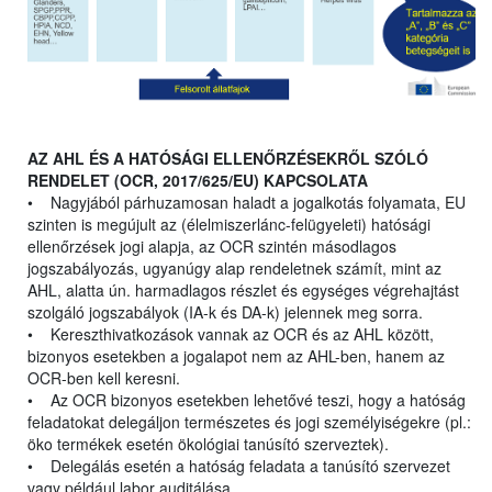
AZ AHL ÉS A HATÓSÁGI ELLENŐRZÉSEKRŐL SZÓLÓ
RENDELET (OCR, 2017/625/EU) KAPCSOLATA
• Nagyjából párhuzamosan haladt a jogalkotás folyamata, EU
szinten is megújult az (élelmiszerlánc-felügyeleti) hatósági
ellenőrzések jogi alapja, az OCR szintén másodlagos
jogszabályozás, ugyanúgy alap rendeletnek számít, mint az
AHL, alatta ún. harmadlagos részlet és egységes végrehajtást
szolgáló jogszabályok (IA-k és DA-k) jelennek meg sorra.
• Kereszthivatkozások vannak az OCR és az AHL között,
bizonyos esetekben a jogalapot nem az AHL-ben, hanem az
OCR-ben kell keresni.
• Az OCR bizonyos esetekben lehetővé teszi, hogy a hatóság
feladatokat delegáljon természetes és jogi személyiségekre (pl.:
öko termékek esetén ökológiai tanúsító szerveztek).
• Delegálás esetén a hatóság feladata a tanúsító szervezet
vagy például labor auditálása.