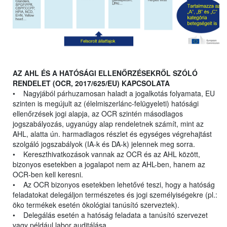
AZ AHL ÉS A HATÓSÁGI ELLENŐRZÉSEKRŐL SZÓLÓ
RENDELET (OCR, 2017/625/EU) KAPCSOLATA
• Nagyjából párhuzamosan haladt a jogalkotás folyamata, EU
szinten is megújult az (élelmiszerlánc-felügyeleti) hatósági
ellenőrzések jogi alapja, az OCR szintén másodlagos
jogszabályozás, ugyanúgy alap rendeletnek számít, mint az
AHL, alatta ún. harmadlagos részlet és egységes végrehajtást
szolgáló jogszabályok (IA-k és DA-k) jelennek meg sorra.
• Kereszthivatkozások vannak az OCR és az AHL között,
bizonyos esetekben a jogalapot nem az AHL-ben, hanem az
OCR-ben kell keresni.
• Az OCR bizonyos esetekben lehetővé teszi, hogy a hatóság
feladatokat delegáljon természetes és jogi személyiségekre (pl.:
öko termékek esetén ökológiai tanúsító szerveztek).
• Delegálás esetén a hatóság feladata a tanúsító szervezet
vagy például labor auditálása.