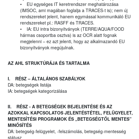
• EU egységes IT keretrendszer meghatározása
(IMSOC, ami magában foglalja a TRACES-t is); nem új
rendszereket jelent, hanem egymással kommunikáló EU
rendszereket pl.: RASFF és TRACES.
• IA: EU intra bizonyítványok (TERRE/AQUA/FOOD
hármas csoportba osztva) is az OCR alatt fognak
megjelenni – ez azt jelenti, hogy az alkalmazandó EU
bizonyítványok megújulnak.
AZ AHL STRUKTÚRÁJA ÉS TARTALMA
I. RÉSZ – ÁLTALÁNOS SZABÁLYOK
DA: betegségek listája
IA: betegségek kategorizálása
II. RÉSZ - A BETEGSÉGEK BEJELENTÉSE ÉS AZ
AZOKKAL KAPCSOLATOS JELENTÉSTÉTEL, FELÜGYELET,
MENTESÍTÉSI PROGRAMOK ÉS „BETEGSÉGTŐL MENTES”
MINŐSÍTÉS
DA: betegség-felügyelet, -felszámolás, betegség-mentesség
státusz