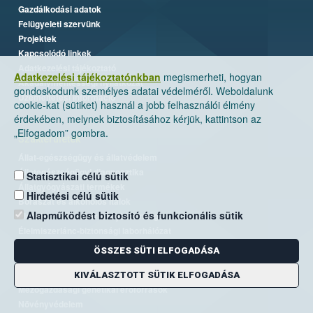
Gazdálkodási adatok
Felügyeleti szervünk
Projektek
Kapcsolódó linkek
Adatkezelési tájékoztató
Adatkezelési tájékoztatónkban
megismerheti, hogyan
Akadálymentességi nyilatkozat
gondoskodunk személyes adatai védelméről. Weboldalunk
Üzemeltetési információ
cookie-kat (sütiket) használ a jobb felhasználói élmény
érdekében, melynek biztosításához kérjük, kattintson az
„Elfogadom” gombra.
Szakterületek
Állat-egészségügy és állatvédelem
Állategészségügyi diagnosztika
Statisztikai célú sütik
Állatgyógyászati termékek
Hirdetési célú sütik
Borászat és alkoholos italok
Alapműködést biztosító és funkcionális sütik
Élelmiszer- és takarmánybiztonság
Élelmiszerlánc-biztonsági laborhálózat
Járványvédelem
ÖSSZES SÜTI ELFOGADÁSA
Kiemelt ügyek, EUTR
Kockázatkezelés
KIVÁLASZTOTT SÜTIK ELFOGADÁSA
Mezőgazdasági genetikai erőforrások
Növényvédelem