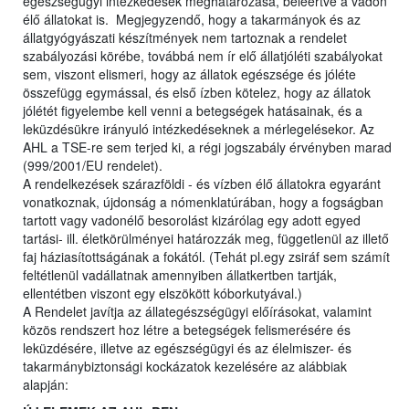
egészségügyi intézkedések meghatározása, beleértve a vadon
élő állatokat is. Megjegyzendő, hogy a takarmányok és az
állatgyógyászati készítmények nem tartoznak a rendelet
szabályozási körébe, továbbá nem ír elő állatjóléti szabályokat
sem, viszont elismeri, hogy az állatok egészsége és jóléte
összefügg egymással, és első ízben kötelez, hogy az állatok
jólétét figyelembe kell venni a betegségek hatásainak, és a
leküzdésükre irányuló intézkedéseknek a mérlegelésekor. Az
AHL a TSE-re sem terjed ki, a régi jogszabály érvényben marad
(999/2001/EU rendelet).
A rendelkezések szárazföldi - és vízben élő állatokra egyaránt
vonatkoznak, újdonság a nómenklatúrában, hogy a fogságban
tartott vagy vadonélő besorolást kizárólag egy adott egyed
tartási- ill. életkörülményei határozzák meg, függetlenül az illető
faj háziasítottságának a fokától. (Tehát pl.egy zsiráf sem számít
feltétlenül vadállatnak amennyiben állatkertben tartják,
ellentétben viszont egy elszökött kóborkutyával.)
A Rendelet javítja az állategészségügyi előírásokat, valamint
közös rendszert hoz létre a betegségek felismerésére és
leküzdésére, illetve az egészségügyi és az élelmiszer- és
takarmánybiztonsági kockázatok kezelésére az alábbiak
alapján: