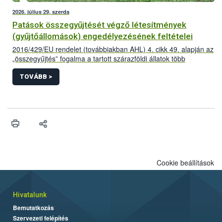
2026. július 29, szerda
Patások összegyűjtését végző létesítmények
(gyűjtőállomások) engedélyezésének feltételei
2016/429/EU rendelet (továbbiakban AHL) 4. cikk 49. alapján az
„összegyűjtés” fogalma a tartott szárazföldi állatok több
létesítményből történő összegyűjtése az adott állatfajra
vonatkozóan előírt minimum tartózkodási időnél rövidebb
TOVÁBB >
időszakra vonatkozik,
Cookie beállítások
Hivatalunk
Bemutatkozás
Szervezeti felépítés