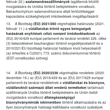
február 22.)
szalamandraszállítmányok
tagállamok közötti
mozgatására és Unióba történő beléptetésére vonatkozó,
Batrachochytrium salamandrivorans általi fertőzöttséggel
kapcsolatos szükséghelyzeti intézkedések megállapításáról
13. A Bizottság
(EU) 2021/260
végrehajtási határozata (2021.
február 11.) a
víziállatokat érintő egyes betegségek
hatásának enyhítését célzó nemzeti intézkedéseknek
az
(EU) 2016/429 európai parlamenti és tanácsi rendelet 226. cikke
(3) bekezdésével összhangban történő engedélyezéséről és a
2010/221/EU bizottsági határozat hatályon kívül helyezéséről
(az értesítés a C(2021) 773. számú dokumentummal történt)
(EGT-vonatkozású szöveg)
14. A Bizottság
(EU) 2020/2236
végrehajtási rendelete (2020.
december 16.) az (EU) 2016/429 és az (EU) 2017/625 európai
parlamenti és tanácsi rendeletnek a
víziállatokat és bizonyos,
víziállatoktól származó állati eredetű termékeket
tartalmazó
szállítmányok Unióba történő beléptetésére és Unión belüli
mozgatására vonatkozó
állategészségügyi
bizonyítványminták tekintetében
történő alkalmazására és az
ilyen bizonyítványok hatósági kiállítására vonatkozó szabályok