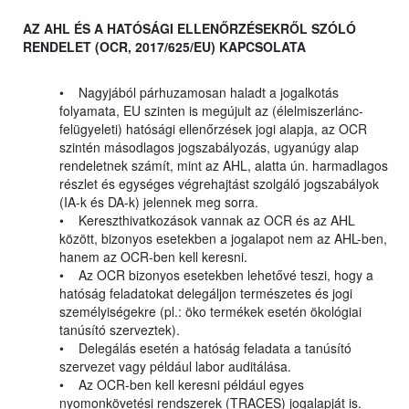
AZ AHL ÉS A HATÓSÁGI ELLENŐRZÉSEKRŐL SZÓLÓ
RENDELET (OCR, 2017/625/EU) KAPCSOLATA
• Nagyjából párhuzamosan haladt a jogalkotás
folyamata, EU szinten is megújult az (élelmiszerlánc-
felügyeleti) hatósági ellenőrzések jogi alapja, az OCR
szintén másodlagos jogszabályozás, ugyanúgy alap
rendeletnek számít, mint az AHL, alatta ún. harmadlagos
részlet és egységes végrehajtást szolgáló jogszabályok
(IA-k és DA-k) jelennek meg sorra.
• Kereszthivatkozások vannak az OCR és az AHL
között, bizonyos esetekben a jogalapot nem az AHL-ben,
hanem az OCR-ben kell keresni.
• Az OCR bizonyos esetekben lehetővé teszi, hogy a
hatóság feladatokat delegáljon természetes és jogi
személyiségekre (pl.: öko termékek esetén ökológiai
tanúsító szerveztek).
• Delegálás esetén a hatóság feladata a tanúsító
szervezet vagy például labor auditálása.
• Az OCR-ben kell keresni például egyes
nyomonkövetési rendszerek (TRACES) jogalapját is.