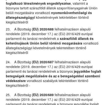
foglalkozó létesítmények engedélyezése
, valamint a
bizonyos tartott szárazföldi állatok szaporítóanyagainak Unión
belüli mozgatására vonatkozó
nyomonkövethetőségi és
állategészségügyi
követelmények tekintetében történő
kiegészítéséről
23. A Bizottság
(EU) 2020/688
felhatalmazáson alapuló
rendelete (2019. december 17.) az (EU) 2016/429 európai
parlamenti és tanácsi rendeletnek a
szárazföldi állatok és
keltetőtojások Unión belül történő mozgatására
vonatkozó
állategészségügyi követelmények tekintetében történő
kiegészítéséről
24. A Bizottság
(EU) 2020/687
felhatalmazáson alapuló
rendelete (2019. december 17.) az (EU) 2016/429 európai
parlamenti és tanácsi rendeletnek a bizonyos
jegyzékbe foglalt
betegségek megelőzésére és az e betegségekkel szembeni
védekezésre
vonatkozó szabályok tekintetében történő
kiegészítéséről -
25. A Bizottság
(EU) 2020/689
felhatalmazáson alapuló
rendelete (2019. december 17.) az (EU) 2016/429 európai
parlamenti és tanácsi rendeletnek a bizonyos jegyzékbe foglalt