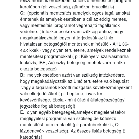
felszámolásuk érdekében, kötelező mentesítési program
keretében (pl: veszettség, gümőkór, brucellózis)
C:
(opcionális mentesítés )amelyek egyes tagállamokat
érintenek és amelyek esetében a cél az eddig mentes,
vagy mentesítési programot végrehajtó tagállamok
védelme. ( intézkedésekre van szükség ahhoz, hogy
megakadályozható legyen átterjedésük az Unió
hivatalosan betegségtől mentesnek minősülő - AHL 36-
42.cikkek - vagy olyan területeire, amelyek rendelkeznek
mentesítési programokkal ( pl: Kéknyelv, szarvasmarha
leukózis, IBR, Aujeszky-betegség, méhek varroa-atka
okozta betegsége)
D:
melyek esetében azért van szükség intézkedésre,
hogy megakadályozzák az Unió területére való bejutást
vagy a tagállamok közötti mozgatás következményeként
való elterjedésüket ( pl: Lépfene, lovak fert.
kevésvérűsége, Ebola - mint újként állategészségügyi
jegyzékbe foglalt betegség!)
E:
olyan egyéb betegségek,amelyek megjelenésekor
megfigyelési programra van szükség,de kötelező
mentesítést nem írnak elő (pl: paratuberkulózis, Q-
láz,denevér- veszettség). Az összes listás betegség E
kategóriás!