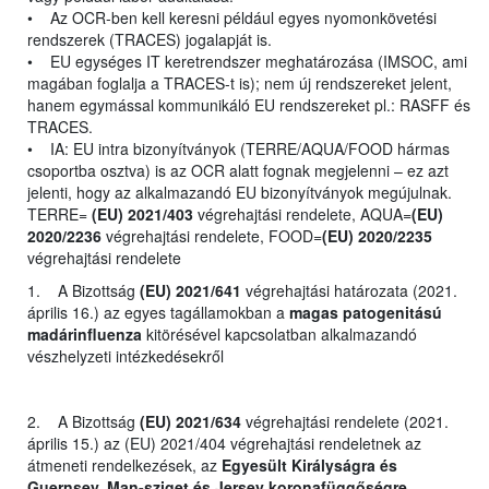
• Az OCR-ben kell keresni például egyes nyomonkövetési
rendszerek (TRACES) jogalapját is.
• EU egységes IT keretrendszer meghatározása (IMSOC, ami
magában foglalja a TRACES-t is); nem új rendszereket jelent,
hanem egymással kommunikáló EU rendszereket pl.: RASFF és
TRACES.
• IA: EU intra bizonyítványok (TERRE/AQUA/FOOD hármas
csoportba osztva) is az OCR alatt fognak megjelenni – ez azt
jelenti, hogy az alkalmazandó EU bizonyítványok megújulnak.
TERRE=
(EU) 2021/403
végrehajtási rendelete, AQUA=
(EU)
2020/2236
végrehajtási rendelete, FOOD=
(EU) 2020/2235
végrehajtási rendelete
1. A Bizottság
(EU) 2021/641
végrehajtási határozata (2021.
április 16.) az egyes tagállamokban a
magas patogenitású
madárinfluenza
kitörésével kapcsolatban alkalmazandó
vészhelyzeti intézkedésekről
2. A Bizottság
(EU) 2021/634
végrehajtási rendelete (2021.
április 15.) az (EU) 2021/404 végrehajtási rendeletnek az
átmeneti rendelkezések, az
Egyesült Királyságra és
Guernsey, Man-sziget és Jersey koronafüggőségre