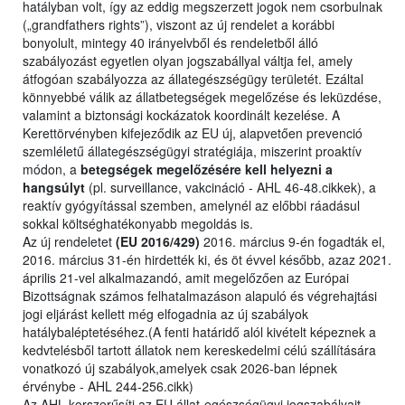
hatályban volt, így az eddig megszerzett jogok nem csorbulnak
(„grandfathers rights”), viszont az új rendelet a korábbi
bonyolult, mintegy 40 irányelvből és rendeletből álló
szabályozást egyetlen olyan jogszabállyal váltja fel, amely
átfogóan szabályozza az állategészségügy területét. Ezáltal
könnyebbé válik az állatbetegségek megelőzése és leküzdése,
valamint a biztonsági kockázatok koordinált kezelése. A
Kerettörvényben kifejeződik az EU új, alapvetően prevenció
szemléletű állategészségügyi stratégiája, miszerint proaktív
módon, a
betegségek megelőzésére kell helyezni a
hangsúlyt
(pl. surveillance, vakcináció - AHL 46-48.cikkek), a
reaktív gyógyítással szemben, amelynél az előbbi ráadásul
sokkal költséghatékonyabb megoldás is.
Az új rendeletet
(EU 2016/429)
2016. március 9-én fogadták el,
2016. március 31-én hirdették ki, és öt évvel később, azaz 2021.
április 21-vel alkalmazandó, amit megelőzően az Európai
Bizottságnak számos felhatalmazáson alapuló és végrehajtási
jogi eljárást kellett még elfogadnia az új szabályok
hatálybaléptetéséhez.(A fenti határidő alól kivételt képeznek a
kedvtelésből tartott állatok nem kereskedelmi célú szállítására
vonatkozó új szabályok,amelyek csak 2026-ban lépnek
érvénybe - AHL 244-256.cikk)
Az AHL korszerűsíti az EU állat-egészségügyi jogszabályait