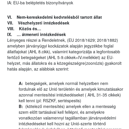
IA: EU-ba beléptetés bizonyítványok
VI. Nem-kereskedelmi kedvtelésből tartott állat
VII. Vészhelyzeti intézkedések
VIII. Közös és…
IX. … átmeneti intézkedések
Lényeges részei a Rendeletnek, (EU 2018/1629; 2018/1882)
amelyben járványügyi kockázatok alapján jegyzékbe foglal
állatfajokat (AHL 8.cikk), valamint kategorizálja a legfontosabb
fertőző betegségeket (AHL 5-9.cikkek+IV.melléklet) az EU-
helyzet, más állatokra és a közegészségre(zoonózis) gyakorolt
hatás alapján, az alábbiak szerint:
A:
betegségek, amelyek normál helyzetben nem
fordulnak elő az Unió területén és amelyek kimutatásakor
azonnal mentesítési intézkedéseket ( AHL 31-35 cikkek)
kell tenni (pl: RSZKF, sertéspestis)
B:
(kötelező mentesítés) amelyek ellen a mentesség
szem előtt tartásával kell fellépni, és amelyekre
vonatkozóan valamennyi tagállamban járványvédelmi
intézkedéseket kell hozni az Unió-szerte történő