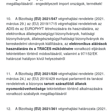
megállapításáról - engedélyezett import országok, termékek!
10. A Bizottság
(EU) 2021/547
végrehajtási rendelete (2021.
március 29.) az (EU) 2019/1715 végrehajtási rendeletnek az
ADIS és az EUROPHYT létrehozására és használatára, az
elektronikus állategészségügyi bizonyítványok, hatósági
bizonyítványok, állategészségügyi/hatósági bizonyítványok és
kereskedelmi okmányok kiállítására, az
elektronikus aláírások
használatára és a TRACES működésére
vonatkozó eljárások
tekintetében történő módosításáról, valamint a 97/152/EK
határozat hatályon kívül helyezéséről
11. A Bizottság
(EU) 2021/520
végrehajtási rendelete (2021.
március 24.) az (EU) 2016/429 európai parlamenti és tanácsi
rendeletnek a bizonyos
tartott szárazföldi állatok
nyomonkövethetősége
tekintetében történő alkalmazására
vonatkozó szabályok megállapításáról
12. A Bizottság
(EU) 2021/361
végrehajtási határozata (2021.