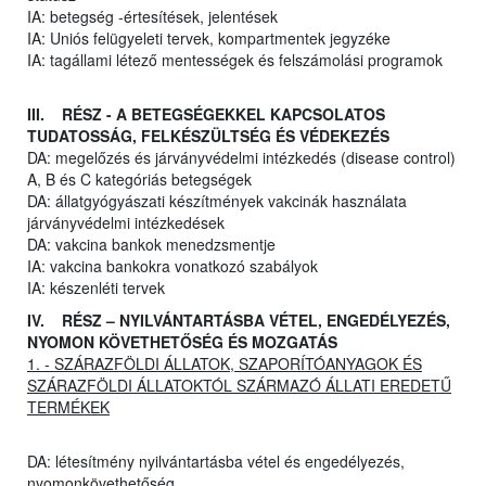
IA: betegség -értesítések, jelentések
IA: Uniós felügyeleti tervek, kompartmentek jegyzéke
IA: tagállami létező mentességek és felszámolási programok
III. RÉSZ - A BETEGSÉGEKKEL KAPCSOLATOS
TUDATOSSÁG, FELKÉSZÜLTSÉG ÉS VÉDEKEZÉS
DA: megelőzés és járványvédelmi intézkedés (disease control)
A, B és C kategóriás betegségek
DA: állatgyógyászati készítmények vakcinák használata
járványvédelmi intézkedések
DA: vakcina bankok menedzsmentje
IA: vakcina bankokra vonatkozó szabályok
IA: készenléti tervek
IV. RÉSZ – NYILVÁNTARTÁSBA VÉTEL, ENGEDÉLYEZÉS,
NYOMON KÖVETHETŐSÉG ÉS MOZGATÁS
1. - SZÁRAZFÖLDI ÁLLATOK, SZAPORÍTÓANYAGOK ÉS
SZÁRAZFÖLDI ÁLLATOKTÓL SZÁRMAZÓ ÁLLATI EREDETŰ
TERMÉKEK
DA: létesítmény nyilvántartásba vétel és engedélyezés,
nyomonkövethetőség