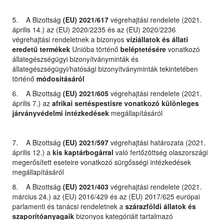
5. A Bizottság
(EU) 2021/617
végrehajtási rendelete (2021.
április 14.) az (EU) 2020/2235 és az (EU) 2020/2236
végrehajtási rendeletnek a bizonyos
víziállatok és állati
eredetű termékek
Unióba történő
beléptetésére
vonatkozó
állategészségügyi bizonyítványminták és
állategészségügyi/hatósági bizonyítványminták tekintetében
történő
módosításáról
6. A Bizottság
(EU) 2021/605
végrehajtási rendelete (2021.
április 7.) az
afrikai sertéspestisre vonatkozó különleges
járványvédelmi intézkedések
megállapításáról
7. A Bizottság
(EU) 2021/597
végrehajtási határozata (2021.
április 12.) a
kis kaptárbogárral
való fertőzöttség olaszországi
megerősített eseteire vonatkozó sürgősségi intézkedések
megállapításáról
8. A Bizottság
(EU) 2021/403
végrehajtási rendelete (2021.
március 24.) az (EU) 2016/429 és az (EU) 2017/625 európai
parlamenti és tanácsi rendeletnek a
szárazföldi állatok és
szaporítóanyagaik
bizonyos kategóriáit tartalmazó