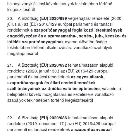
bizonyítványkiállítási követelmények tekintetében történő
kiegészítéséről
20. A Bizottság
(EU) 2020/999
végrehajtási rendelete (2020.
július 9.) az (EU) 2016/429 európai parlamenti és tanácsi
rendeletnek
a szaporítóanyaggal foglalkozó létesítmények
engedélyezése és a szarvasmarha-, sertés-, juh-, kecske- és
lófélék szaporítóanyagainak
nyomonkövethetősége
tekintetében történő alkalmazására vonatkozó szabályok
megállapításáról
21. A Bizottság
(EU) 2020/692
felhatalmazáson alapuló
rendelete (2020. január 30.) az (EU) 2016/429 európai
parlamenti és tanácsi rendeletnek
az egyes állatok,
szaporítóanyagok és állati eredetű termékek
szállítmányainak az Unióba való beléptetésére
, valamint a
beléptetést követő mozgatására és kezelésére vonatkozó
szabályok tekintetében történő kiegészítéséről
22. A Bizottság
(EU) 2020/686
felhatalmazáson alapuló
rendelete (2019. december 17.) az (EU) 2016/429 európai
parlamenti és tanácsi rendeletnek a
szaporítóanyaggal