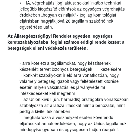
• IA, végrehajtási jogi aktus: sokkal inkább technikai
jellegűbb kiegészítő előírások az egységes végrehajtás
érdekében „hogyan csináljuk” - jogilag komitológiai
eljárásban hagyják jóvá 28 tagállam szakértőinek
egyetértése után.
Az Állategészségügyi Rendelet egyetlen, egységes
keretszabályozásba foglal számos eddigi rendelkezést a
betegségek elleni védekezés területén:
- arra kötelezi a tagállamokat, hogy készítsenek
készenléti tervet bizonyos betegségek kezelésére
- konkrét szabályokat ír elő arra vonatkozóan, hogy
valamely betegség igazolt vagy feltételezett kitörése
esetén milyen vakcinázási és járványvédelmi
intézkedéseket kell megtenni
- az Unión kívüli (ún. harmadik) országokra vonatkozóan
szabályozza az állatszállításokat mint a behozatal, mint
pedig a kivitel tekintetében
- meghatározza a vészhelyzet esetén követendő
eljárásokat annak érdekében, hogy az Uniós tagállamok
mindegyike gyorsan és egységesen tudjon reagálni.