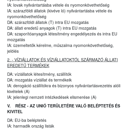
IA: lovak nyilvántartásba vétele és nyomonkövethetőség
IA: szárazföldi állatok (kivéve ló) nyilvántartásba vétele és
nyomonkövethetőség
DA: szárazföldi állatok (T) intra EU mozgatás
DA: állati eredetű anyagok (T) intra EU mozgatás
DA: szaporítóanyagok létesítmény engedélyezés és intra EU
mozgatás
IA: üzemeltetők kérelme, műszalma nyomonkövethetőség,
jelölés
2. - VÍZIÁLLATOK ÉS VÍZIÁLLATOKTÓL SZÁRMAZÓ ÁLLATI
EREDETŰ TERMÉKEK
DA: víziállatok létesítmény, szállítók
DA: mozgatás víziállat és termékeik
IA: derogáció szállítókra és bizonyos nyilvántartásvezetés alóli
kivételek (A)
IA: jelenlegi nemzeti intézkedések elismerése (A)
V. RÉSZ - AZ UNIÓ TERÜLETÉRE VALÓ BELÉPTETÉS ÉS
KIVITEL
DA: EU-ba beléptetés
IA: harmadik ország listák