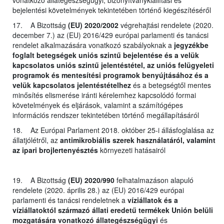
bejelentési követelmények tekintetében történő kiegészítéséről
17. A Bizottság
(EU) 2020/2002
végrehajtási rendelete (2020.
december 7.) az (EU) 2016/429 európai parlamenti és tanácsi
rendelet alkalmazására vonatkozó szabályoknak a
jegyzékbe
foglalt betegségek uniós szintű bejelentése és a velük
kapcsolatos uniós szintű jelentéstétel, az uniós felügyeleti
programok és mentesítési programok benyújtásához és a
velük kapcsolatos jelentéstételhez
és a betegségtől mentes
minősítés elismerése iránti kérelemhez kapcsolódó formai
követelmények és eljárások, valamint a számítógépes
információs rendszer tekintetében történő megállapításáról
18. Az Európai Parlament 2018. október 25-i állásfoglalása az
állatjólétről, az
antimikrobiális szerek használatáról, valamint
az ipari brojlertenyésztés
környezeti hatásairól
19. A Bizottság
(EU) 2020/990
felhatalmazáson alapuló
rendelete (2020. április 28.) az (EU) 2016/429 európai
parlamenti és tanácsi rendeletnek a
víziállatok és a
víziállatoktól származó állati eredetű termékek Unión belüli
mozgatására vonatkozó állategészségügyi
és