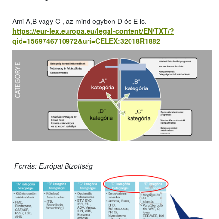
Ami A,B vagy C , az mind egyben D és E is.
https://eur-lex.europa.eu/legal-content/EN/TXT/?
qid=1569746710972&uri=CELEX:32018R1882
Forrás: Európai Bizottság