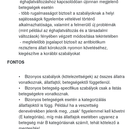
éghajlatváltozáshoz kapcsolódóan újonnan megjelenő
betegségek esetén
- több rugalmasságot biztosít a szabályoknak a helyi
sajátosságok figyelembe vételével történő
alkalmazhatósága, valamint a felmerülő új problémák
(mint például az éghajlatváltozás és a társadalmi
változások) fényében végzett módosítása tekintetében
- megfelelőbb jogalapot biztosít az antibiotikum
rezisztens állati kórokozók nyomon követéséhez,
kiegészítve a korábbi szabályokat
FONTOS
• Bizonyos szabályok (kötelezettségek) az összes állatra
vonatkoznak, állatfajtól, betegségektől függetlenül.
• Bizonyos betegség-specifikus szabályok csak a listás
betegségekre vonatkoznak.
• Bizonyos betegségek esetén a kategorizálás
állatfajoktól is függ. Például ha a veszettség
denevérekben jelenik meg, „csak” figyelemmel kell követni
(E kategóriás), míg más állatfajok esetében ugyanez a
betegség már B kategóriásnak számít, tehát kötelező a
mentesítés!