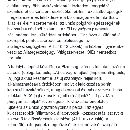
azáltal, hogy több kockázatalapú intézkedést, megelőző
szemléletet és korszerű eszközöket biztosít az állatbetegségek
megelőzésére és leküzdésére a biztonságos és fenntartható
állat- és élelmiszertermelés, az uniós polgárok egészségének
biztosítása céljából, valamint az EU egységes piacának
zökkenőmentes működése érdekében. Tisztázza a különböző
szereplők pontos szerepét és felelősségét az
állategészségügyben (AHL 10-12.cikkek), miközben figyelembe
veszi az Állategészségügyi Világszervezet (OIE) nemzetközi
normáit.
A hatályba lépést követően a Bizottság számos felhatalmazáson
alapuló (delegated acts, DA) és végrehajtási (implementing acts,
IA) jogi aktust készített el az új szabályok teljes körű
alkalmazhatósága érdekében, melyek kidolgozása során
konzultált szakértőkkel, a tagállamokkal és más érdekelt Uniós
felekkel. A DA jogi aktusok a „mit csináljunk?”, míg az IA a
„hogyan csináljuk” révén egészítik ki az alaprendeletet.
Újkeletű az Uniós jogszabályokban például az egyes
kulcsszereplők (állattartók, állatorvosok, közigazgatási szervek)
alapvető felelősségeinek kijelölése (AHL 10-12. cikk), a
felmerülő betegségek megelőzését és ellenőrzését szolgáló