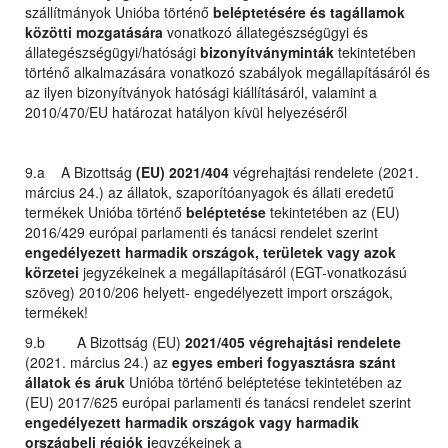
szállítmányok Unióba történő
beléptetésére és tagállamok
közötti mozgatására
vonatkozó állategészségügyi és
állategészségügyi/hatósági
bizonyítványminták
tekintetében
történő alkalmazására vonatkozó szabályok megállapításáról és
az ilyen bizonyítványok hatósági kiállításáról, valamint a
2010/470/EU határozat hatályon kívül helyezéséről
9.a A Bizottság
(EU) 2021/404
végrehajtási rendelete (2021.
március 24.) az állatok, szaporítóanyagok és állati eredetű
termékek Unióba történő
beléptetése
tekintetében az (EU)
2016/429 európai parlamenti és tanácsi rendelet szerint
engedélyezett harmadik országok, területek vagy azok
körzetei
jegyzékeinek a megállapításáról (EGT-vonatkozású
szöveg) 2010/206 helyett- engedélyezett import országok,
termékek!
9.b A Bizottság (EU)
2021/405 végrehajtási rendelete
(2021. március 24.) az
egyes emberi fogyasztásra szánt
állatok és áruk
Unióba történő beléptetése tekintetében az
(EU) 2017/625 európai parlamenti és tanácsi rendelet szerint
engedélyezett harmadik országok vagy harmadik
országbeli régiók j
egyzékeinek a