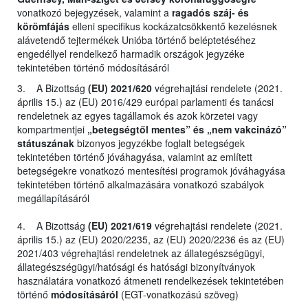
vonatkozó bejegyzések, valamint a
ragadós száj- és
körömfájás
elleni specifikus kockázatcsökkentő kezelésnek
alávetendő tejtermékek Unióba történő beléptetéséhez
engedéllyel rendelkező harmadik országok jegyzéke
tekintetében történő módosításáról
3. A Bizottság
(EU) 2021/620
végrehajtási rendelete (2021.
április 15.) az (EU) 2016/429 európai parlamenti és tanácsi
rendeletnek az egyes tagállamok és azok körzetei vagy
kompartmentjei
„betegségtől mentes” és „nem vakcinázó”
státuszának
bizonyos jegyzékbe foglalt betegségek
tekintetében történő jóváhagyása, valamint az említett
betegségekre vonatkozó mentesítési programok jóváhagyása
tekintetében történő alkalmazására vonatkozó szabályok
megállapításáról
4. A Bizottság
(EU) 2021/619
végrehajtási rendelete (2021.
április 15.) az (EU) 2020/2235, az (EU) 2020/2236 és az (EU)
2021/403 végrehajtási rendeletnek az állategészségügyi,
állategészségügyi/hatósági és hatósági bizonyítványok
használatára vonatkozó átmeneti rendelkezések tekintetében
történő
módosításáról
(EGT-vonatkozású szöveg)