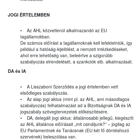
JOGI ÉRTELEMBEN
• Az AHL közvetlenül alkalmazandó az EU
tagállamokban.
De számos előírást a tagállamoknak kell lefektetniük, így
például a hatóság-kijelölést, a nemzeti intézkedéseket,
ahol erre lehetőség van, beleértve a szigorúbb
szabályozás elrendelését, a szankciók stb. alkalmazását.
DA és IA
• A Lisszaboni Szerződés a jogi értelemben vett
elsődleges szabályozás.
• Az alap jogi aktus (mint pl. az AHL, ami másodlagos
szabályozás) felhatalmazást ad a Bizottságnak DA és IA
jogszabály szövegtervezetek előkészítésére.
• DA, delegált jogi aktus: általánosabb jellegű, kiegészíti
az AHL általános előírásait „mit csináljunk?” – jogilag az
EU Parlamentnek és Tanácsnak (EU két fő döntéshozó
szervének) beleszólása van.