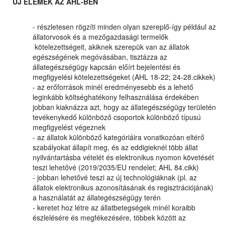
ÚJ ELEMEK AZ AHL-BEN
- részletesen rögzíti minden olyan szereplő-így például az
állatorvosok és a mezőgazdasági termelők
kötelezettségeit, akiknek szerepük van az állatok
egészségének megóvásában, tisztázza az
állategészségügy kapcsán előírt bejelentési és
megfigyelési kötelezettségeket (AHL 18-22; 24-28.cikkek)
- az erőforrások minél eredményesebb és a lehető
leginkább költséghatékony felhasználása érdekében
jobban kiaknázza azt, hogy az állategészségügy területén
tevékenykedő különböző csoportok különböző típusú
megfigyelést végeznek
- az állatok különböző kategóriáira vonatkozóan eltérő
szabályokat állapít meg, és az eddigieknél több állat
nyilvántartásba vételét és elektronikus nyomon követését
teszi lehetővé (2019/2035/EU rendelet; AHL 84.cikk)
- jobban lehetővé teszi az új technológiáknak (pl. az
állatok elektronikus azonosításának és regisztrációjának)
a használatát az állategészségügy terén
- keretet hoz létre az állatbetegségek minél koraibb
észlelésére és megfékezésére, többek között az