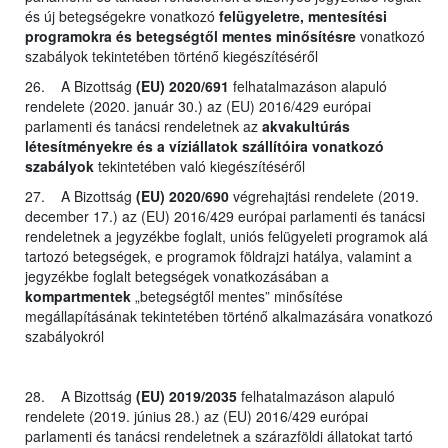
és új betegségekre vonatkozó
felügyeletre, mentesítési
programokra és betegségtől mentes minősítésre
vonatkozó
szabályok tekintetében történő kiegészítéséről
26. A Bizottság
(EU) 2020/691
felhatalmazáson alapuló
rendelete (2020. január 30.) az (EU) 2016/429 európai
parlamenti és tanácsi rendeletnek az
akvakultúrás
létesítményekre és a víziállatok szállítóira vonatkozó
szabályok
tekintetében való kiegészítéséről
27. A Bizottság
(EU) 2020/690
végrehajtási rendelete (2019.
december 17.) az (EU) 2016/429 európai parlamenti és tanácsi
rendeletnek a jegyzékbe foglalt, uniós felügyeleti programok alá
tartozó betegségek, e programok földrajzi hatálya, valamint a
jegyzékbe foglalt betegségek vonatkozásában a
kompartmentek
„betegségtől mentes” minősítése
megállapításának tekintetében történő alkalmazására vonatkozó
szabályokról
28. A Bizottság
(EU) 2019/2035
felhatalmazáson alapuló
rendelete (2019. június 28.) az (EU) 2016/429 európai
parlamenti és tanácsi rendeletnek a szárazföldi állatokat tartó