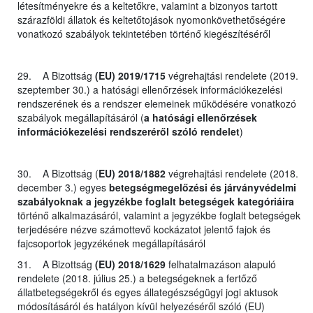
létesítményekre és a keltetőkre, valamint a bizonyos tartott
szárazföldi állatok és keltetőtojások nyomonkövethetőségére
vonatkozó szabályok tekintetében történő kiegészítéséről
29. A Bizottság
(EU) 2019/1715
végrehajtási rendelete (2019.
szeptember 30.) a hatósági ellenőrzések információkezelési
rendszerének és a rendszer elemeinek működésére vonatkozó
szabályok megállapításáról (
a hatósági ellenőrzések
információkezelési rendszeréről szóló rendelet
)
30. A Bizottság (
EU) 2018/1882
végrehajtási rendelete (2018.
december 3.) egyes
betegségmegelőzési és járványvédelmi
szabályoknak a jegyzékbe foglalt betegségek kategóriáira
történő alkalmazásáról, valamint a jegyzékbe foglalt betegségek
terjedésére nézve számottevő kockázatot jelentő fajok és
fajcsoportok jegyzékének megállapításáról
31. A Bizottság
(EU) 2018/1629
felhatalmazáson alapuló
rendelete (2018. július 25.) a betegségeknek a fertőző
állatbetegségekről és egyes állategészségügyi jogi aktusok
módosításáról és hatályon kívül helyezéséről szóló (EU)