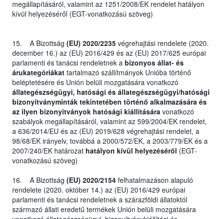
megállapításáról, valamint az 1251/2008/EK rendelet hatályon
kívül helyezéséről (EGT-vonatkozású szöveg)
15. A Bizottság
(EU) 2020/2235
végrehajtási rendelete (2020.
december 16.) az (EU) 2016/429 és az (EU) 2017/625 európai
parlamenti és tanácsi rendeletnek a
bizonyos állat- és
árukategóriákat
tartalmazó szállítmányok Unióba történő
beléptetésére és Unión belüli mozgatására vonatkozó
állategészségügyi, hatósági és állategészségügyi/hatósági
bizonyítványminták tekintetében történő alkalmazására és
az ilyen bizonyítványok hatósági kiállítására
vonatkozó
szabályok megállapításáról, valamint az 599/2004/EK rendelet,
a 636/2014/EU és az (EU) 2019/628 végrehajtási rendelet, a
98/68/EK irányelv, továbbá a 2000/572/EK, a 2003/779/EK és a
2007/240/EK határozat
hatályon kívül helyezéséről
(EGT-
vonatkozású szöveg)
16. A Bizottság
(EU) 2020/2154
felhatalmazáson alapuló
rendelete (2020. október 14.) az (EU) 2016/429 európai
parlamenti és tanácsi rendeletnek a szárazföldi állatoktól
származó állati eredetű termékek Unión belüli mozgatására
vonatkozó állategészségügyi, bizonyítványkiállítási és