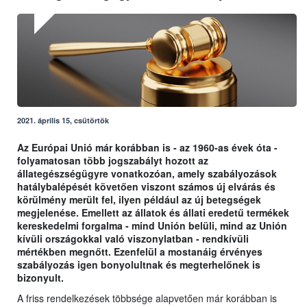
2021. április 15, csütörtök
Az Európai Unió már korábban is - az 1960-as évek óta -
folyamatosan több jogszabályt hozott az
állategészségügyre vonatkozóan, amely szabályozások
hatálybalépését követően viszont számos új elvárás és
körülmény merült fel, ilyen például az új betegségek
megjelenése. Emellett az állatok és állati eredetű termékek
kereskedelmi forgalma - mind Unión belüli, mind az Unión
kívüli országokkal való viszonylatban - rendkívüli
mértékben megnőtt. Ezenfelül a mostanáig érvényes
szabályozás igen bonyolultnak és megterhelőnek is
bizonyult.
A friss rendelkezések többsége alapvetően már korábban is