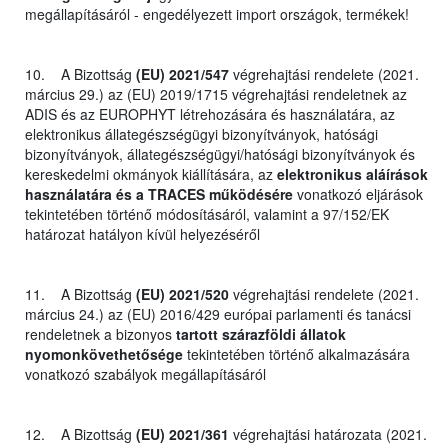
megállapításáról - engedélyezett import országok, termékek!
10. A Bizottság
(EU) 2021/547
végrehajtási rendelete (2021.
március 29.) az (EU) 2019/1715 végrehajtási rendeletnek az
ADIS és az EUROPHYT létrehozására és használatára, az
elektronikus állategészségügyi bizonyítványok, hatósági
bizonyítványok, állategészségügyi/hatósági bizonyítványok és
kereskedelmi okmányok kiállítására, az
elektronikus aláírások
használatára és a TRACES működésére
vonatkozó eljárások
tekintetében történő módosításáról, valamint a 97/152/EK
határozat hatályon kívül helyezéséről
11. A Bizottság
(EU) 2021/520
végrehajtási rendelete (2021.
március 24.) az (EU) 2016/429 európai parlamenti és tanácsi
rendeletnek a bizonyos
tartott szárazföldi állatok
nyomonkövethetősége
tekintetében történő alkalmazására
vonatkozó szabályok megállapításáról
12. A Bizottság
(EU) 2021/361
végrehajtási határozata (2021.