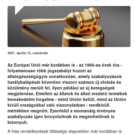
2021. április 15, csütörtök
Az Európai Unió már korábban is - az 1960-as évek óta -
folyamatosan több jogszabályt hozott az
állategészségügyre vonatkozóan, amely szabályozások
hatálybalépését követően viszont számos új elvárás és
körülmény merült fel, ilyen például az új betegségek
megjelenése. Emellett az állatok és állati eredetű termékek
kereskedelmi forgalma - mind Unión belüli, mind az Unión
kívüli országokkal való viszonylatban - rendkívüli
mértékben megnőtt. Ezenfelül a mostanáig érvényes
szabályozás igen bonyolultnak és megterhelőnek is
bizonyult.
A friss rendelkezések többsége alapvetően már korábban is