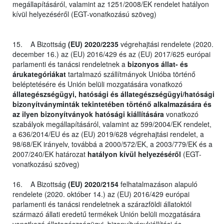
megállapításáról, valamint az 1251/2008/EK rendelet hatályon
kívül helyezéséről (EGT-vonatkozású szöveg)
15. A Bizottság
(EU) 2020/2235
végrehajtási rendelete (2020.
december 16.) az (EU) 2016/429 és az (EU) 2017/625 európai
parlamenti és tanácsi rendeletnek a
bizonyos állat- és
árukategóriákat
tartalmazó szállítmányok Unióba történő
beléptetésére és Unión belüli mozgatására vonatkozó
állategészségügyi, hatósági és állategészségügyi/hatósági
bizonyítványminták tekintetében történő alkalmazására és
az ilyen bizonyítványok hatósági kiállítására
vonatkozó
szabályok megállapításáról, valamint az 599/2004/EK rendelet,
a 636/2014/EU és az (EU) 2019/628 végrehajtási rendelet, a
98/68/EK irányelv, továbbá a 2000/572/EK, a 2003/779/EK és a
2007/240/EK határozat
hatályon kívül helyezéséről
(EGT-
vonatkozású szöveg)
16. A Bizottság
(EU) 2020/2154
felhatalmazáson alapuló
rendelete (2020. október 14.) az (EU) 2016/429 európai
parlamenti és tanácsi rendeletnek a szárazföldi állatoktól
származó állati eredetű termékek Unión belüli mozgatására
vonatkozó állategészségügyi, bizonyítványkiállítási és