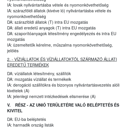
IA: lovak nyilvántartásba vétele és nyomonkövethetőség
IA: szárazföldi állatok (kivéve ló) nyilvántartásba vétele és
nyomonkövethetőség
DA: szárazföldi állatok (T) intra EU mozgatás
DA: állati eredetű anyagok (T) intra EU mozgatás
DA: szaporítóanyagok létesítmény engedélyezés és intra EU
mozgatás
IA: üzemeltetők kérelme, műszalma nyomonkövethetőség,
jelölés
2. - VÍZIÁLLATOK ÉS VÍZIÁLLATOKTÓL SZÁRMAZÓ ÁLLATI
EREDETŰ TERMÉKEK
DA: víziállatok létesítmény, szállítók
DA: mozgatás víziállat és termékeik
IA: derogáció szállítókra és bizonyos nyilvántartásvezetés alóli
kivételek (A)
IA: jelenlegi nemzeti intézkedések elismerése (A)
V. RÉSZ - AZ UNIÓ TERÜLETÉRE VALÓ BELÉPTETÉS ÉS
KIVITEL
DA: EU-ba beléptetés
IA: harmadik ország listák