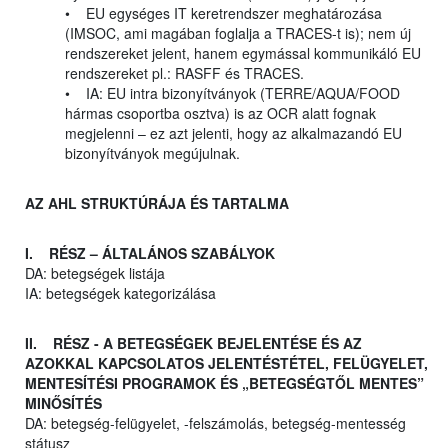
• EU egységes IT keretrendszer meghatározása
(IMSOC, ami magában foglalja a TRACES-t is); nem új
rendszereket jelent, hanem egymással kommunikáló EU
rendszereket pl.: RASFF és TRACES.
• IA: EU intra bizonyítványok (TERRE/AQUA/FOOD
hármas csoportba osztva) is az OCR alatt fognak
megjelenni – ez azt jelenti, hogy az alkalmazandó EU
bizonyítványok megújulnak.
AZ AHL STRUKTÚRÁJA ÉS TARTALMA
I. RÉSZ – ÁLTALÁNOS SZABÁLYOK
DA: betegségek listája
IA: betegségek kategorizálása
II. RÉSZ - A BETEGSÉGEK BEJELENTÉSE ÉS AZ
AZOKKAL KAPCSOLATOS JELENTÉSTÉTEL, FELÜGYELET,
MENTESÍTÉSI PROGRAMOK ÉS „BETEGSÉGTŐL MENTES”
MINŐSÍTÉS
DA: betegség-felügyelet, -felszámolás, betegség-mentesség
státusz