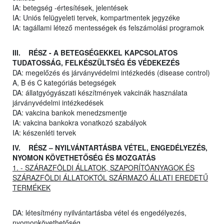
IA: betegség -értesítések, jelentések
IA: Uniós felügyeleti tervek, kompartmentek jegyzéke
IA: tagállami létező mentességek és felszámolási programok
III. RÉSZ - A BETEGSÉGEKKEL KAPCSOLATOS
TUDATOSSÁG, FELKÉSZÜLTSÉG ÉS VÉDEKEZÉS
DA: megelőzés és járványvédelmi intézkedés (disease control)
A, B és C kategóriás betegségek
DA: állatgyógyászati készítmények vakcinák használata
járványvédelmi intézkedések
DA: vakcina bankok menedzsmentje
IA: vakcina bankokra vonatkozó szabályok
IA: készenléti tervek
IV. RÉSZ – NYILVÁNTARTÁSBA VÉTEL, ENGEDÉLYEZÉS,
NYOMON KÖVETHETŐSÉG ÉS MOZGATÁS
1. - SZÁRAZFÖLDI ÁLLATOK, SZAPORÍTÓANYAGOK ÉS
SZÁRAZFÖLDI ÁLLATOKTÓL SZÁRMAZÓ ÁLLATI EREDETŰ
TERMÉKEK
DA: létesítmény nyilvántartásba vétel és engedélyezés,
nyomonkövethetőség