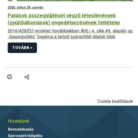
2026. július 29, szerda
Patások összegyűjtését végző létesítmények
(gyűjtőállomások) engedélyezésének feltételei
2016/429/EU rendelet (továbbiakban AHL) 4. cikk 49. alapján az
„összegyűjtés” fogalma a tartott szárazföldi állatok több
létesítményből történő összegyűjtése az adott állatfajra
vonatkozóan előírt minimum tartózkodási időnél rövidebb
TOVÁBB >
időszakra vonatkozik,
Cookie beállítások
Hivatalunk
Bemutatkozás
Szervezeti felépítés