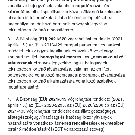
vonatkozó bejegyzések, valamint a
ragadós száj- és
körömfájás
elleni specifikus kockázatcsökkentő kezelésnek
alávetendő tejtermékek Unióba történő beléptetéséhez
engedéllyel rendelkező harmadik országok jegyzéke
tekintetében történő módosításáról
3. A Bizottság
(EU) 2021/620
végrehajtási rendelete (2021.
április 15.) az (EU) 2016/429 európai parlamenti és tanácsi
rendeletnek az egyes tagállamok és azok körzetei vagy
kompartmentjei
„betegségtől mentes” és „nem vakcinázó”
státuszának
bizonyos jegyzékbe foglalt betegségek
tekintetében történő jóváhagyása, valamint az említett
betegségekre vonatkozó mentesítési programok jóváhagyása
tekintetében történő alkalmazására vonatkozó szabályok
megállapításáról
4. A Bizottság
(EU) 2021/619
végrehajtási rendelete (2021.
április 15.) az (EU) 2020/2235, az (EU) 2020/2236 és az (EU)
2021/403 végrehajtási rendeletnek az állategészségügyi,
állategészségügyi/hatósági és hatósági bizonyítványok
használatára vonatkozó átmeneti rendelkezések tekintetében
történő
módosításáról
(EGT-vonatkozású szöveg)