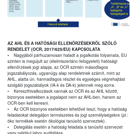
AZ AHL ÉS A HATÓSÁGI ELLENŐRZÉSEKRŐL SZÓLÓ
RENDELET (OCR, 2017/625/EU) KAPCSOLATA
• Nagyjából párhuzamosan haladt a jogalkotás folyamata, EU
szinten is megújult az (élelmiszerlánc-felügyeleti) hatósági
ellenőrzések jogi alapja, az OCR szintén másodlagos
jogszabályozás, ugyanúgy alap rendeletnek számít, mint az
AHL, alatta ún. harmadlagos részlet és egységes végrehajtást
szolgáló jogszabályok (IA-k és DA-k) jelennek meg sorra.
• Kereszthivatkozások vannak az OCR és az AHL között,
bizonyos esetekben a jogalapot nem az AHL-ben, hanem az
OCR-ben kell keresni.
• Az OCR bizonyos esetekben lehetővé teszi, hogy a hatóság
feladatokat delegáljon természetes és jogi személyiségekre (pl.:
öko termékek esetén ökológiai tanúsító szerveztek).
• Delegálás esetén a hatóság feladata a tanúsító szervezet
vagy például labor auditálása.