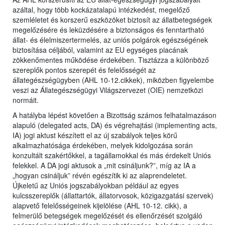
azáltal, hogy több kockázatalapú intézkedést, megelőző
szemléletet és korszerű eszközöket biztosít az állatbetegségek
megelőzésére és leküzdésére a biztonságos és fenntartható
állat- és élelmiszertermelés, az uniós polgárok egészségének
biztosítása céljából, valamint az EU egységes piacának
zökkenőmentes működése érdekében. Tisztázza a különböző
szereplők pontos szerepét és felelősségét az
állategészségügyben (AHL 10-12.cikkek), miközben figyelembe
veszi az Állategészségügyi Világszervezet (OIE) nemzetközi
normáit.
A hatályba lépést követően a Bizottság számos felhatalmazáson
alapuló (delegated acts, DA) és végrehajtási (implementing acts,
IA) jogi aktust készített el az új szabályok teljes körű
alkalmazhatósága érdekében, melyek kidolgozása során
konzultált szakértőkkel, a tagállamokkal és más érdekelt Uniós
felekkel. A DA jogi aktusok a „mit csináljunk?”, míg az IA a
„hogyan csináljuk” révén egészítik ki az alaprendeletet.
Újkeletű az Uniós jogszabályokban például az egyes
kulcsszereplők (állattartók, állatorvosok, közigazgatási szervek)
alapvető felelősségeinek kijelölése (AHL 10-12. cikk), a
felmerülő betegségek megelőzését és ellenőrzését szolgáló