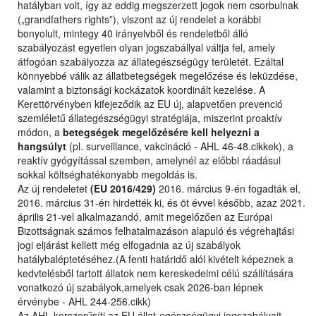
hatályban volt, így az eddig megszerzett jogok nem csorbulnak
(„grandfathers rights”), viszont az új rendelet a korábbi
bonyolult, mintegy 40 irányelvből és rendeletből álló
szabályozást egyetlen olyan jogszabállyal váltja fel, amely
átfogóan szabályozza az állategészségügy területét. Ezáltal
könnyebbé válik az állatbetegségek megelőzése és leküzdése,
valamint a biztonsági kockázatok koordinált kezelése. A
Kerettörvényben kifejeződik az EU új, alapvetően prevenció
szemléletű állategészségügyi stratégiája, miszerint proaktív
módon, a
betegségek megelőzésére kell helyezni a
hangsúlyt
(pl. surveillance, vakcináció - AHL 46-48.cikkek), a
reaktív gyógyítással szemben, amelynél az előbbi ráadásul
sokkal költséghatékonyabb megoldás is.
Az új rendeletet
(EU 2016/429)
2016. március 9-én fogadták el,
2016. március 31-én hirdették ki, és öt évvel később, azaz 2021.
április 21-vel alkalmazandó, amit megelőzően az Európai
Bizottságnak számos felhatalmazáson alapuló és végrehajtási
jogi eljárást kellett még elfogadnia az új szabályok
hatálybaléptetéséhez.(A fenti határidő alól kivételt képeznek a
kedvtelésből tartott állatok nem kereskedelmi célú szállítására
vonatkozó új szabályok,amelyek csak 2026-ban lépnek
érvénybe - AHL 244-256.cikk)
Az AHL korszerűsíti az EU állat-egészségügyi jogszabályait