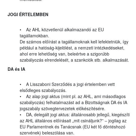
JOGI ÉRTELEMBEN
• Az AHL közvetlenül alkalmazandó az EU
tagállamokban.
De számos előírást a tagállamoknak kell lefektetniük, így
például a hatóság-kijelölést, a nemzeti intézkedéseket,
ahol erre lehetőség van, beleértve a szigorúbb
szabályozás elrendelését, a szankciók stb. alkalmazását.
DA és IA
• A Lisszaboni Szerződés a jogi értelemben vett
elsődleges szabályozás.
• Az alap jogi aktus (mint pl. az AHL, ami másodlagos
szabályozás) felhatalmazást ad a Bizottságnak DA és IA
jogszabály szövegtervezetek előkészítésére.
• DA, delegált jogi aktus: általánosabb jellegű, kiegészíti
az AHL általános előírásait „mit csináljunk?” – jogilag az
EU Parlamentnek és Tanácsnak (EU két fő döntéshozó
szervének) beleszólása van.