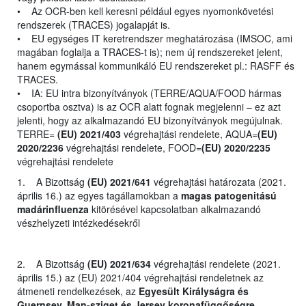
• Az OCR-ben kell keresni például egyes nyomonkövetési
rendszerek (TRACES) jogalapját is.
• EU egységes IT keretrendszer meghatározása (IMSOC, ami
magában foglalja a TRACES-t is); nem új rendszereket jelent,
hanem egymással kommunikáló EU rendszereket pl.: RASFF és
TRACES.
• IA: EU intra bizonyítványok (TERRE/AQUA/FOOD hármas
csoportba osztva) is az OCR alatt fognak megjelenni – ez azt
jelenti, hogy az alkalmazandó EU bizonyítványok megújulnak.
TERRE=
(EU) 2021/403
végrehajtási rendelete, AQUA=
(EU)
2020/2236
végrehajtási rendelete, FOOD=
(EU) 2020/2235
végrehajtási rendelete
1. A Bizottság
(EU) 2021/641
végrehajtási határozata (2021.
április 16.) az egyes tagállamokban a
magas patogenitású
madárinfluenza
kitörésével kapcsolatban alkalmazandó
vészhelyzeti intézkedésekről
2. A Bizottság
(EU) 2021/634
végrehajtási rendelete (2021.
április 15.) az (EU) 2021/404 végrehajtási rendeletnek az
átmeneti rendelkezések, az
Egyesült Királyságra és
Guernsey, Man-sziget és Jersey koronafüggőségre