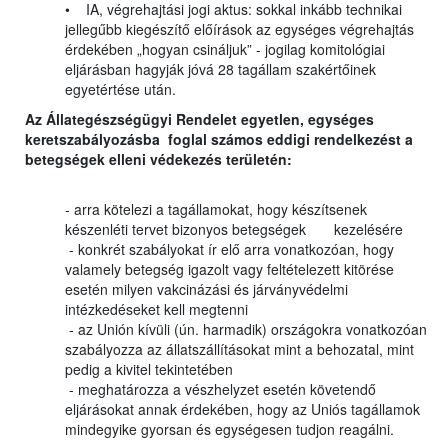
• IA, végrehajtási jogi aktus: sokkal inkább technikai
jellegűbb kiegészítő előírások az egységes végrehajtás
érdekében „hogyan csináljuk” - jogilag komitológiai
eljárásban hagyják jóvá 28 tagállam szakértőinek
egyetértése után.
Az Állategészségügyi Rendelet egyetlen, egységes
keretszabályozásba foglal számos eddigi rendelkezést a
betegségek elleni védekezés területén:
- arra kötelezi a tagállamokat, hogy készítsenek
készenléti tervet bizonyos betegségek kezelésére
- konkrét szabályokat ír elő arra vonatkozóan, hogy
valamely betegség igazolt vagy feltételezett kitörése
esetén milyen vakcinázási és járványvédelmi
intézkedéseket kell megtenni
- az Unión kívüli (ún. harmadik) országokra vonatkozóan
szabályozza az állatszállításokat mint a behozatal, mint
pedig a kivitel tekintetében
- meghatározza a vészhelyzet esetén követendő
eljárásokat annak érdekében, hogy az Uniós tagállamok
mindegyike gyorsan és egységesen tudjon reagálni.