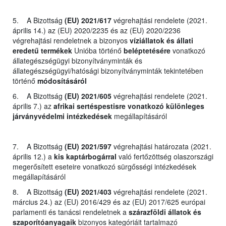
5. A Bizottság
(EU) 2021/617
végrehajtási rendelete (2021.
április 14.) az (EU) 2020/2235 és az (EU) 2020/2236
végrehajtási rendeletnek a bizonyos
víziállatok és állati
eredetű termékek
Unióba történő
beléptetésére
vonatkozó
állategészségügyi bizonyítványminták és
állategészségügyi/hatósági bizonyítványminták tekintetében
történő
módosításáról
6. A Bizottság
(EU) 2021/605
végrehajtási rendelete (2021.
április 7.) az
afrikai sertéspestisre vonatkozó különleges
járványvédelmi intézkedések
megállapításáról
7. A Bizottság
(EU) 2021/597
végrehajtási határozata (2021.
április 12.) a
kis kaptárbogárral
való fertőzöttség olaszországi
megerősített eseteire vonatkozó sürgősségi intézkedések
megállapításáról
8. A Bizottság
(EU) 2021/403
végrehajtási rendelete (2021.
március 24.) az (EU) 2016/429 és az (EU) 2017/625 európai
parlamenti és tanácsi rendeletnek a
szárazföldi állatok és
szaporítóanyagaik
bizonyos kategóriáit tartalmazó