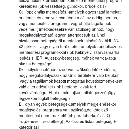
felszámolásuk érdekében, kötelező mentesítési program
keretében (pl: veszettség, gümőkór, brucellózis)
C:
(opcionális mentesítés )amelyek egyes tagállamokat
érintenek és amelyek esetében a cél az eddig mentes,
vagy mentesítési programot végrehajtó tagállamok
védelme. ( intézkedésekre van szükség ahhoz, hogy
megakadályozható legyen átterjedésük az Unió
hivatalosan betegségtől mentesnek minősülő - AHL 36-
42.cikkek - vagy olyan területeire, amelyek rendelkeznek
mentesítési programokkal ( pl: Kéknyelv, szarvasmarha
leukózis, IBR, Aujeszky-betegség, méhek varroa-atka
okozta betegsége)
D:
melyek esetében azért van szükség intézkedésre,
hogy megakadályozzák az Unió területére való bejutást
vagy a tagállamok közötti mozgatás következményeként
való elterjedésüket ( pl: Lépfene, lovak fert.
kevésvérűsége, Ebola - mint újként állategészségügyi
jegyzékbe foglalt betegség!)
E:
olyan egyéb betegségek,amelyek megjelenésekor
megfigyelési programra van szükség,de kötelező
mentesítést nem írnak elő (pl: paratuberkulózis, Q-
láz,denevér- veszettség). Az összes listás betegség E
kategóriás!