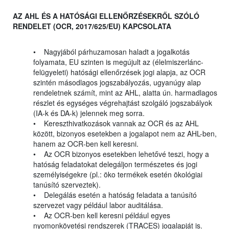
AZ AHL ÉS A HATÓSÁGI ELLENŐRZÉSEKRŐL SZÓLÓ
RENDELET (OCR, 2017/625/EU) KAPCSOLATA
• Nagyjából párhuzamosan haladt a jogalkotás
folyamata, EU szinten is megújult az (élelmiszerlánc-
felügyeleti) hatósági ellenőrzések jogi alapja, az OCR
szintén másodlagos jogszabályozás, ugyanúgy alap
rendeletnek számít, mint az AHL, alatta ún. harmadlagos
részlet és egységes végrehajtást szolgáló jogszabályok
(IA-k és DA-k) jelennek meg sorra.
• Kereszthivatkozások vannak az OCR és az AHL
között, bizonyos esetekben a jogalapot nem az AHL-ben,
hanem az OCR-ben kell keresni.
• Az OCR bizonyos esetekben lehetővé teszi, hogy a
hatóság feladatokat delegáljon természetes és jogi
személyiségekre (pl.: öko termékek esetén ökológiai
tanúsító szerveztek).
• Delegálás esetén a hatóság feladata a tanúsító
szervezet vagy például labor auditálása.
• Az OCR-ben kell keresni például egyes
nyomonkövetési rendszerek (TRACES) jogalapját is.