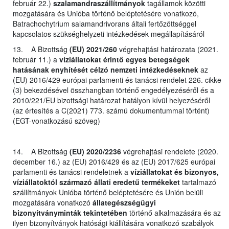
február 22.)
szalamandraszállítmányok
tagállamok közötti
mozgatására és Unióba történő beléptetésére vonatkozó,
Batrachochytrium salamandrivorans általi fertőzöttséggel
kapcsolatos szükséghelyzeti intézkedések megállapításáról
13. A Bizottság
(EU) 2021/260
végrehajtási határozata (2021.
február 11.) a
víziállatokat érintő egyes betegségek
hatásának enyhítését célzó nemzeti intézkedéseknek
az
(EU) 2016/429 európai parlamenti és tanácsi rendelet 226. cikke
(3) bekezdésével összhangban történő engedélyezéséről és a
2010/221/EU bizottsági határozat hatályon kívül helyezéséről
(az értesítés a C(2021) 773. számú dokumentummal történt)
(EGT-vonatkozású szöveg)
14. A Bizottság
(EU) 2020/2236
végrehajtási rendelete (2020.
december 16.) az (EU) 2016/429 és az (EU) 2017/625 európai
parlamenti és tanácsi rendeletnek a
víziállatokat és bizonyos,
víziállatoktól származó állati eredetű termékeket
tartalmazó
szállítmányok Unióba történő beléptetésére és Unión belüli
mozgatására vonatkozó
állategészségügyi
bizonyítványminták tekintetében
történő alkalmazására és az
ilyen bizonyítványok hatósági kiállítására vonatkozó szabályok