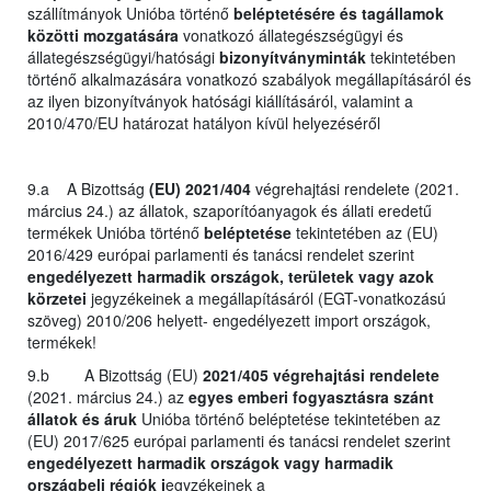
szállítmányok Unióba történő
beléptetésére és tagállamok
közötti mozgatására
vonatkozó állategészségügyi és
állategészségügyi/hatósági
bizonyítványminták
tekintetében
történő alkalmazására vonatkozó szabályok megállapításáról és
az ilyen bizonyítványok hatósági kiállításáról, valamint a
2010/470/EU határozat hatályon kívül helyezéséről
9.a A Bizottság
(EU) 2021/404
végrehajtási rendelete (2021.
március 24.) az állatok, szaporítóanyagok és állati eredetű
termékek Unióba történő
beléptetése
tekintetében az (EU)
2016/429 európai parlamenti és tanácsi rendelet szerint
engedélyezett harmadik országok, területek vagy azok
körzetei
jegyzékeinek a megállapításáról (EGT-vonatkozású
szöveg) 2010/206 helyett- engedélyezett import országok,
termékek!
9.b A Bizottság (EU)
2021/405 végrehajtási rendelete
(2021. március 24.) az
egyes emberi fogyasztásra szánt
állatok és áruk
Unióba történő beléptetése tekintetében az
(EU) 2017/625 európai parlamenti és tanácsi rendelet szerint
engedélyezett harmadik országok vagy harmadik
országbeli régiók j
egyzékeinek a