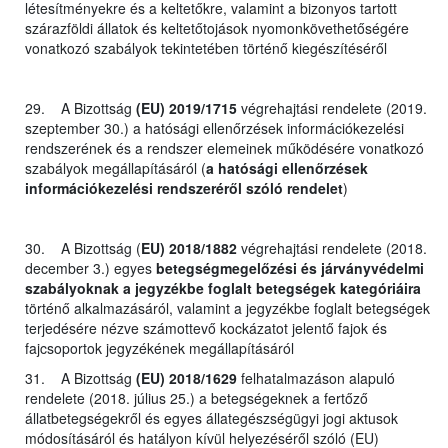
létesítményekre és a keltetőkre, valamint a bizonyos tartott
szárazföldi állatok és keltetőtojások nyomonkövethetőségére
vonatkozó szabályok tekintetében történő kiegészítéséről
29. A Bizottság
(EU) 2019/1715
végrehajtási rendelete (2019.
szeptember 30.) a hatósági ellenőrzések információkezelési
rendszerének és a rendszer elemeinek működésére vonatkozó
szabályok megállapításáról (
a hatósági ellenőrzések
információkezelési rendszeréről szóló rendelet
)
30. A Bizottság (
EU) 2018/1882
végrehajtási rendelete (2018.
december 3.) egyes
betegségmegelőzési és járványvédelmi
szabályoknak a jegyzékbe foglalt betegségek kategóriáira
történő alkalmazásáról, valamint a jegyzékbe foglalt betegségek
terjedésére nézve számottevő kockázatot jelentő fajok és
fajcsoportok jegyzékének megállapításáról
31. A Bizottság
(EU) 2018/1629
felhatalmazáson alapuló
rendelete (2018. július 25.) a betegségeknek a fertőző
állatbetegségekről és egyes állategészségügyi jogi aktusok
módosításáról és hatályon kívül helyezéséről szóló (EU)