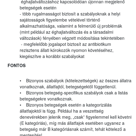
éghajlatváltozáshoz kapcsolódóan újonnan megjelenő
betegségek esetén
- több rugalmasságot biztosít a szabályoknak a helyi
sajátosságok figyelembe vételével történő
alkalmazhatósága, valamint a felmerülő új problémák
(mint például az éghajlatváltozás és a társadalmi
változások) fényében végzett módosítása tekintetében
- megfelelőbb jogalapot biztosít az antibiotikum
rezisztens állati kórokozók nyomon követéséhez,
kiegészítve a korábbi szabályokat
FONTOS
• Bizonyos szabályok (kötelezettségek) az összes állatra
vonatkoznak, állatfajtól, betegségektől függetlenül.
• Bizonyos betegség-specifikus szabályok csak a listás
betegségekre vonatkoznak.
• Bizonyos betegségek esetén a kategorizálás
állatfajoktól is függ. Például ha a veszettség
denevérekben jelenik meg, „csak” figyelemmel kell követni
(E kategóriás), míg más állatfajok esetében ugyanez a
betegség már B kategóriásnak számít, tehát kötelező a
mentesítés!