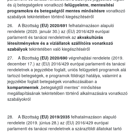
és új betegségekre vonatkozó
felügyeletre, mentesítési
programokra és betegségtől mentes minősítésre
vonatkozó
szabályok tekintetében történő kiegészítéséről
26. A Bizottság
(EU) 2020/691
felhatalmazáson alapuló
rendelete (2020. január 30.) az (EU) 2016/429 európai
parlamenti és tanácsi rendeletnek az
akvakultúrás
létesítményekre és a víziállatok szállítóira vonatkozó
szabályok
tekintetében való kiegészítéséről
27. A Bizottság
(EU) 2020/690
végrehajtási rendelete (2019.
december 17.) az (EU) 2016/429 európai parlamenti és tanácsi
rendeletnek a jegyzékbe foglalt, uniós felügyeleti programok alá
tartozó betegségek, e programok földrajzi hatálya, valamint a
jegyzékbe foglalt betegségek vonatkozásában a
kompartmentek
„betegségtől mentes” minősítése
megállapításának tekintetében történő alkalmazására vonatkozó
szabályokról
28. A Bizottság
(EU) 2019/2035
felhatalmazáson alapuló
rendelete (2019. június 28.) az (EU) 2016/429 európai
parlamenti és tanácsi rendeletnek a szárazföldi állatokat tartó