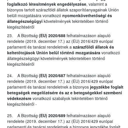
foglalkozó létesítmények engedélyezése
, valamint a
bizonyos tartott szárazföldi állatok szaporítóanyagainak Unión
belüli mozgatására vonatkozó
nyomonkövethetőségi és
állategészségügyi
követelmények tekintetében történő
kiegészítéséről
23. A Bizottság
(EU) 2020/688
felhatalmazáson alapuló
rendelete (2019. december 17.) az (EU) 2016/429 európai
parlamenti és tanácsi rendeletnek a
szárazföldi állatok és
keltetőtojások Unión belül történő mozgatására
vonatkozó
állategészségügyi követelmények tekintetében történő
kiegészítéséről
24. A Bizottság
(EU) 2020/687
felhatalmazáson alapuló
rendelete (2019. december 17.) az (EU) 2016/429 európai
parlamenti és tanácsi rendeletnek a bizonyos
jegyzékbe foglalt
betegségek megelőzésére és az e betegségekkel szembeni
védekezésre
vonatkozó szabályok tekintetében történő
kiegészítéséről -
25. A Bizottság
(EU) 2020/689
felhatalmazáson alapuló
rendelete (2019. december 17.) az (EU) 2016/429 európai
parlamenti és tanácsi rendeletnek a bizonyos jegyzékbe foglalt