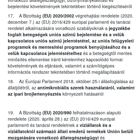
bejelentési követelmények tekintetében történő kiegészítéséről
17. A Bizottság
(EU) 2020/2002
végrehajtási rendelete (2020.
december 7.) az (EU) 2016/429 európai parlamenti és tanácsi
rendelet alkalmazására vonatkozó szabályoknak a
jegyzékbe
foglalt betegségek uniós szintű bejelentése és a velük
kapcsolatos uniós szintű jelentéstétel, az uniós felügyeleti
programok és mentesítési programok benyújtásához és a
velük kapcsolatos jelentéstételhez
és a betegségtől mentes
minősítés elismerése iránti kérelemhez kapcsolódó formai
követelmények és eljárások, valamint a számítógépes
információs rendszer tekintetében történő megállapításáról
18. Az Európai Parlament 2018. október 25-i állásfoglalása az
állatjólétről, az
antimikrobiális szerek használatáról, valamint
az ipari brojlertenyésztés
környezeti hatásairól
19. A Bizottság
(EU) 2020/990
felhatalmazáson alapuló
rendelete (2020. április 28.) az (EU) 2016/429 európai
parlamenti és tanácsi rendeletnek a
víziállatok és a
víziállatoktól származó állati eredetű termékek Unión belüli
mozgatására vonatkozó állategészségügyi
és