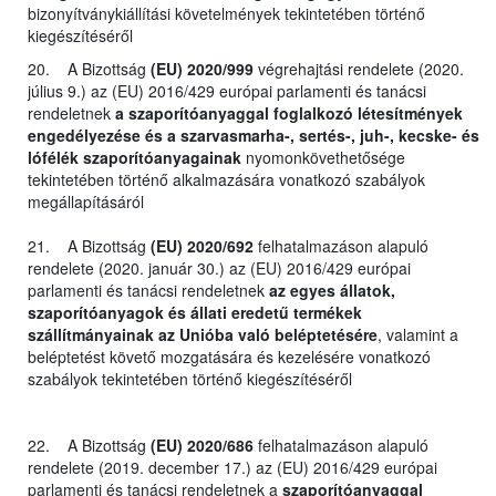
bizonyítványkiállítási követelmények tekintetében történő
kiegészítéséről
20. A Bizottság
(EU) 2020/999
végrehajtási rendelete (2020.
július 9.) az (EU) 2016/429 európai parlamenti és tanácsi
rendeletnek
a szaporítóanyaggal foglalkozó létesítmények
engedélyezése és a szarvasmarha-, sertés-, juh-, kecske- és
lófélék szaporítóanyagainak
nyomonkövethetősége
tekintetében történő alkalmazására vonatkozó szabályok
megállapításáról
21. A Bizottság
(EU) 2020/692
felhatalmazáson alapuló
rendelete (2020. január 30.) az (EU) 2016/429 európai
parlamenti és tanácsi rendeletnek
az egyes állatok,
szaporítóanyagok és állati eredetű termékek
szállítmányainak az Unióba való beléptetésére
, valamint a
beléptetést követő mozgatására és kezelésére vonatkozó
szabályok tekintetében történő kiegészítéséről
22. A Bizottság
(EU) 2020/686
felhatalmazáson alapuló
rendelete (2019. december 17.) az (EU) 2016/429 európai
parlamenti és tanácsi rendeletnek a
szaporítóanyaggal