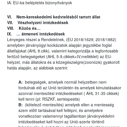
IA: EU-ba beléptetés bizonyítványok
VI. Nem-kereskedelmi kedvtelésből tartott állat
VII. Vészhelyzeti intézkedések
VIII. Közös és…
IX. … átmeneti intézkedések
Lényeges részei a Rendeletnek, (EU 2018/1629; 2018/1882)
amelyben járványügyi kockázatok alapján jegyzékbe foglal
állatfajokat (AHL 8.cikk), valamint kategorizálja a legfontosabb
fertőző betegségeket (AHL 5-9.cikkek+IV.melléklet) az EU-
helyzet, más állatokra és a közegészségre(zoonózis) gyakorolt
hatás alapján, az alábbiak szerint:
A:
betegségek, amelyek normál helyzetben nem
fordulnak elő az Unió területén és amelyek kimutatásakor
azonnal mentesítési intézkedéseket ( AHL 31-35 cikkek)
kell tenni (pl: RSZKF, sertéspestis)
B:
(kötelező mentesítés) amelyek ellen a mentesség
szem előtt tartásával kell fellépni, és amelyekre
vonatkozóan valamennyi tagállamban járványvédelmi
intézkedéseket kell hozni az Unió-szerte történő