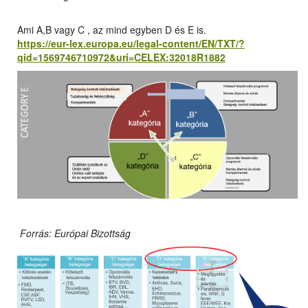
Ami A,B vagy C , az mind egyben D és E is.
https://eur-lex.europa.eu/legal-content/EN/TXT/?
qid=1569746710972&uri=CELEX:32018R1882
Forrás: Európai Bizottság