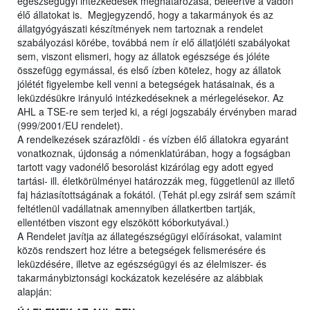
egészségügyi intézkedések meghatározása, beleértve a vadon
élő állatokat is. Megjegyzendő, hogy a takarmányok és az
állatgyógyászati készítmények nem tartoznak a rendelet
szabályozási körébe, továbbá nem ír elő állatjóléti szabályokat
sem, viszont elismeri, hogy az állatok egészsége és jóléte
összefügg egymással, és első ízben kötelez, hogy az állatok
jólétét figyelembe kell venni a betegségek hatásainak, és a
leküzdésükre irányuló intézkedéseknek a mérlegelésekor. Az
AHL a TSE-re sem terjed ki, a régi jogszabály érvényben marad
(999/2001/EU rendelet).
A rendelkezések szárazföldi - és vízben élő állatokra egyaránt
vonatkoznak, újdonság a nómenklatúrában, hogy a fogságban
tartott vagy vadonélő besorolást kizárólag egy adott egyed
tartási- ill. életkörülményei határozzák meg, függetlenül az illető
faj háziasítottságának a fokától. (Tehát pl.egy zsiráf sem számít
feltétlenül vadállatnak amennyiben állatkertben tartják,
ellentétben viszont egy elszökött kóborkutyával.)
A Rendelet javítja az állategészségügyi előírásokat, valamint
közös rendszert hoz létre a betegségek felismerésére és
leküzdésére, illetve az egészségügyi és az élelmiszer- és
takarmánybiztonsági kockázatok kezelésére az alábbiak
alapján: