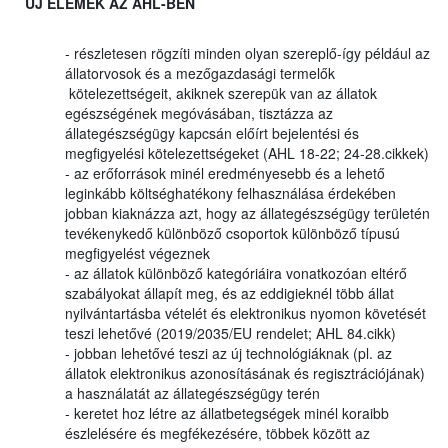
ÚJ ELEMEK AZ AHL-BEN
- részletesen rögzíti minden olyan szereplő-így például az
állatorvosok és a mezőgazdasági termelők
kötelezettségeit, akiknek szerepük van az állatok
egészségének megóvásában, tisztázza az
állategészségügy kapcsán előírt bejelentési és
megfigyelési kötelezettségeket (AHL 18-22; 24-28.cikkek)
- az erőforrások minél eredményesebb és a lehető
leginkább költséghatékony felhasználása érdekében
jobban kiaknázza azt, hogy az állategészségügy területén
tevékenykedő különböző csoportok különböző típusú
megfigyelést végeznek
- az állatok különböző kategóriáira vonatkozóan eltérő
szabályokat állapít meg, és az eddigieknél több állat
nyilvántartásba vételét és elektronikus nyomon követését
teszi lehetővé (2019/2035/EU rendelet; AHL 84.cikk)
- jobban lehetővé teszi az új technológiáknak (pl. az
állatok elektronikus azonosításának és regisztrációjának)
a használatát az állategészségügy terén
- keretet hoz létre az állatbetegségek minél koraibb
észlelésére és megfékezésére, többek között az