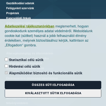
Gazdálkodási adatok
Felügyeleti szervünk
Projektek
Kapcsolódó linkek
Adatkezelési tájékoztató
Adatkezelési tájékoztatónkban
megismerheti, hogyan
Akadálymentességi nyilatkozat
gondoskodunk személyes adatai védelméről. Weboldalunk
Üzemeltetési információ
cookie-kat (sütiket) használ a jobb felhasználói élmény
érdekében, melynek biztosításához kérjük, kattintson az
„Elfogadom” gombra.
Szakterületek
Állat-egészségügy és állatvédelem
Állategészségügyi diagnosztika
Statisztikai célú sütik
Állatgyógyászati termékek
Hirdetési célú sütik
Borászat és alkoholos italok
Alapműködést biztosító és funkcionális sütik
Élelmiszer- és takarmánybiztonság
Élelmiszerlánc-biztonsági laborhálózat
Járványvédelem
ÖSSZES SÜTI ELFOGADÁSA
Kiemelt ügyek, EUTR
Kockázatkezelés
KIVÁLASZTOTT SÜTIK ELFOGADÁSA
Mezőgazdasági genetikai erőforrások
Növényvédelem