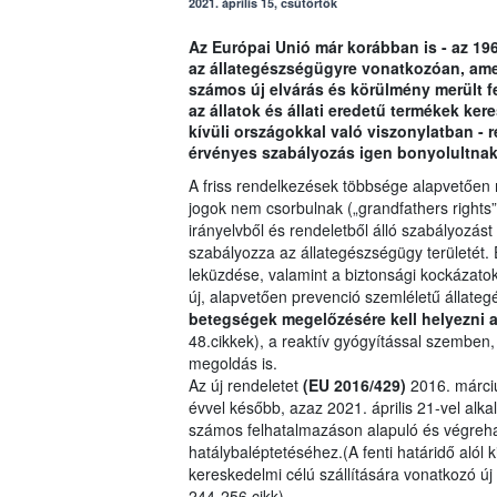
2021. április 15, csütörtök
Az Európai Unió már korábban is - az 19
az állategészségügyre vonatkozóan, ame
számos új elvárás és körülmény merült fe
az állatok és állati eredetű termékek ke
kívüli országokkal való viszonylatban -
érvényes szabályozás igen bonyolultnak
A friss rendelkezések többsége alapvetően 
jogok nem csorbulnak („grandfathers rights”)
irányelvből és rendeletből álló szabályozást 
szabályozza az állategészségügy területét.
leküzdése, valamint a biztonsági kockázatok
új, alapvetően prevenció szemléletű állateg
betegségek megelőzésére kell helyezni 
48.cikkek), a reaktív gyógyítással szemben
megoldás is.
Az új rendeletet
(EU 2016/429)
2016. márciu
évvel később, azaz 2021. április 21-vel al
számos felhatalmazáson alapuló és végrehajt
hatálybaléptetéséhez.(A fenti határidő alól k
kereskedelmi célú szállítására vonatkozó 
244-256.cikk)