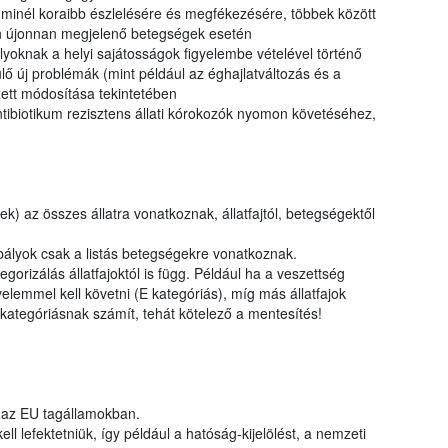
k minél koraibb észlelésére és megfékezésére, többek között
n újonnan megjelenő betegségek esetén
lyoknak a helyi sajátosságok figyelembe vételével történő
ő új problémák (mint például az éghajlatváltozás és a
ett módosítása tekintetében
ntibiotikum rezisztens állati kórokozók nyomon követéséhez,
) az összes állatra vonatkoznak, állatfajtól, betegségektől
ályok csak a listás betegségekre vonatkoznak.
rizálás állatfajoktól is függ. Például ha a veszettség
elemmel kell követni (E kategóriás), míg más állatfajok
ategóriásnak számít, tehát kötelező a mentesítés!
 az EU tagállamokban.
l lefektetniük, így például a hatóság-kijelölést, a nemzeti