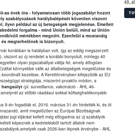
49. a
szára
60-as évek óta - folyamatosan több jogszabályt hozott
össze
TO
ly szabályozások hatálybalépését követően viszont
előír
l, ilyen például az új betegségek megjelenése. Emellett
idősz
reskedelmi forgalma - mind Unión belüli, mind az Unión
 rendkívüli mértékben megnőtt. Ezenfelül a mostanáig
 és megterhelőnek is bizonyult.
már korábban is hatályban volt, így az eddig megszerzett
, viszont az új rendelet a korábbi bonyolult, mintegy 40
egyetlen olyan jogszabállyal váltja fel, amely átfogóan
 Ezáltal könnyebbé válik az állatbetegségek megelőzése és
 koordinált kezelése. A Kerettörvényben kifejeződik az EU
észségügyi stratégiája, miszerint proaktív módon, a
a hangsúlyt
(pl. surveillance, vakcináció - AHL 46-
, amelynél az előbbi ráadásul sokkal költséghatékonyabb
s 9-én fogadták el, 2016. március 31-én hirdették ki, és öt
kalmazandó, amit megelőzően az Európai Bizottságnak
ási jogi eljárást kellett még elfogadnia az új szabályok
ivételt képeznek a kedvtelésből tartott állatok nem
új szabályok,amelyek csak 2026-ban lépnek érvénybe - AHL