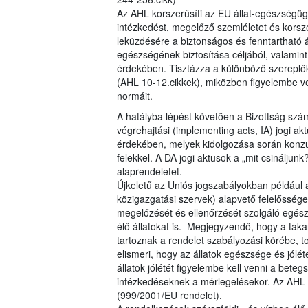
Az AHL korszerűsíti az EU állat-egészségügy
intézkedést, megelőző szemléletet és korsz
leküzdésére a biztonságos és fenntartható á
egészségének biztosítása céljából, valam
érdekében. Tisztázza a különböző szereplő
(AHL 10-12.cikkek), miközben figyelembe ve
normáit.
A hatályba lépést követően a Bizottság szá
végrehajtási (implementing acts, IA) jogi akt
érdekében, melyek kidolgozása során konzul
felekkel. A DA jogi aktusok a „mit csináljunk
alaprendeletet.
Újkeletű az Uniós jogszabályokban például az
közigazgatási szervek) alapvető felelőssége
megelőzését és ellenőrzését szolgáló egés
élő állatokat is. Megjegyzendő, hogy a ta
tartoznak a rendelet szabályozási körébe, to
elismeri, hogy az állatok egészsége és jólé
állatok jólétét figyelembe kell venni a bete
intézkedéseknek a mérlegelésekor. Az AHL 
(999/2001/EU rendelet).