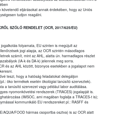
intetében
 követendő eljárásokat annak érdekében, hogy az Uniós
ységesen tudjon reagálni.
RŐL SZÓLÓ RENDELET (OCR, 2017/625/EU)
ogalkotás folyamata, EU szinten is megújult az
 ellenőrzések jogi alapja, az OCR szintén másodlagos
etnek számít, mint az AHL, alatta ún. harmadlagos részlet
gszabályok (IA-k és DA-k) jelennek meg sorra.
R és az AHL között, bizonyos esetekben a jogalapot nem
keresni.
é teszi, hogy a hatóság feladatokat delegáljon
pl.: öko termékek esetén ökológiai tanúsító szerveztek).
a a tanúsító szervezet vagy például labor auditálása.
gyes nyomonkövetési rendszerek (TRACES) jogalapját is.
határozása (IMSOC, ami magában foglalja a TRACES-t is);
egymással kommunikáló EU rendszereket pl.: RASFF és
RE/AQUA/FOOD hármas csoportba osztva) is az OCR alatt