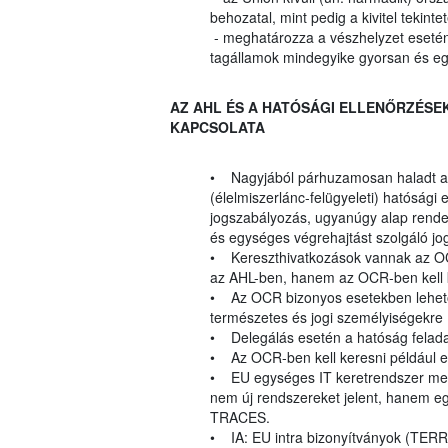
behozatal, mint pedig a kivitel tek
- meghatározza a vészhelyzet esetén
tagállamok mindegyike gyorsan és eg
AZ AHL ÉS A HATÓSÁGI ELLENŐRZÉSEK
KAPCSOLATA
• Nagyjából párhuzamosan haladt a j
(élelmiszerlánc-felügyeleti) hatósági
jogszabályozás, ugyanúgy alap rendel
és egységes végrehajtást szolgáló jo
• Kereszthivatkozások vannak az OC
az AHL-ben, hanem az OCR-ben kell 
• Az OCR bizonyos esetekben lehetőv
természetes és jogi személyiségekre (
• Delegálás esetén a hatóság feladat
• Az OCR-ben kell keresni például e
• EU egységes IT keretrendszer meg
nem új rendszereket jelent, hanem 
TRACES.
• IA: EU intra bizonyítványok (TER