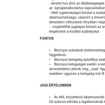
- keretet hoz létre az állatbetegsége
az éghajlatváltozáshoz kapcsolódóa
- több rugalmasságot biztosít a szabá
alkalmazhatósága, valamint a felmerül
társadalmi változások) fényében végz
- megfelelőbb jogalapot biztosít az a
kiegészítve a korábbi szabályokat
FONTOS
• Bizonyos szabályok (kötelezettségek
függetlenül.
• Bizonyos betegség-specifikus szab
• Bizonyos betegségek esetén a katego
denevérekben jelenik meg, „csak” figy
esetében ugyanez a betegség már B k
JOGI ÉRTELEMBEN
• Az AHL közvetlenül alkalmazandó
De számos előírást a tagállamoknak kel