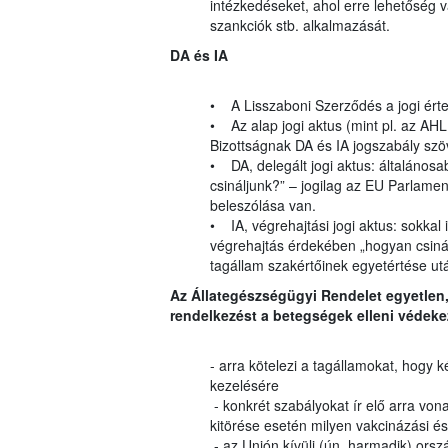
intézkedéseket, ahol erre lehetőség v
szankciók stb. alkalmazását.
DA és IA
• A Lisszaboni Szerződés a jogi ért
• Az alap jogi aktus (mint pl. az AH
Bizottságnak DA és IA jogszabály szö
• DA, delegált jogi aktus: általánosab
csináljunk?” – jogilag az EU Parlam
beleszólása van.
• IA, végrehajtási jogi aktus: sokkal
végrehajtás érdekében „hogyan csinálj
tagállam szakértőinek egyetértése ut
Az Állategészségügyi Rendelet egyetlen
rendelkezést a betegségek elleni védeke
- arra kötelezi a tagállamokat, hog
kezelésére
- konkrét szabályokat ír elő arra von
kitörése esetén milyen vakcinázási é
- az Unión kívüli (ún. harmadik) orsz