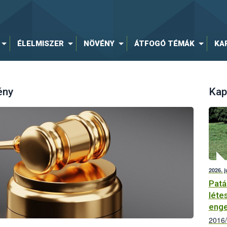
ÉLELMISZER
NÖVÉNY
ÁTFOGÓ TÉMÁK
KA
ény
Kap
2026. j
Patá
léte
enge
2016/