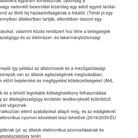
 állatokra egyaránt vonatkoznak, újdonság a
vagy vadonélő besorolást kizárólag egy adott egyed tartási-
nül az illető faj háziasítottságának a fokától. (Tehát pl.egy
ennyiben állatkertben tartják, ellentétben viszont egy
írásokat, valamint közös rendszert hoz létre a betegségek
észségügyi és az élelmiszer- és takarmánybiztonsági
ereplő-így például az állatorvosok és a mezőgazdasági
 szerepük van az állatok egészségének megóvásában,
 előírt bejelentési és megfigyelési kötelezettségeket (AHL
 és a lehető leginkább költséghatékony felhasználása
y az állategészségügy területén tevékenykedő különböző
lést végeznek
onatkozóan eltérő szabályokat állapít meg, és az eddigieknél
 elektronikus nyomon követését teszi lehetővé (2019/2035/EU
giáknak (pl. az állatok elektronikus azonosításának és
llategészségügy terén