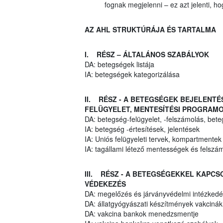
fognak megjelenni – ez azt jelenti, 
AZ AHL STRUKTÚRÁJA ÉS TARTALMA
I. RÉSZ – ÁLTALÁNOS SZABÁLYOK
DA: betegségek listája
IA: betegségek kategorizálása
II. RÉSZ - A BETEGSÉGEK BEJELENT
FELÜGYELET, MENTESÍTÉSI PROGRAMO
DA: betegség-felügyelet, -felszámolás, bet
IA: betegség -értesítések, jelentések
IA: Uniós felügyeleti tervek, kompartmentek
IA: tagállami létező mentességek és felszá
III. RÉSZ - A BETEGSÉGEKKEL KAPC
VÉDEKEZÉS
DA: megelőzés és járványvédelmi intézkedés
DA: állatgyógyászati készítmények vakciná
DA: vakcina bankok menedzsmentje