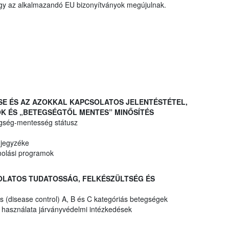
hogy az alkalmazandó EU bizonyítványok megújulnak.
ÉSE ÉS AZ AZOKKAL KAPCSOLATOS JELENTÉSTÉTEL,
K ÉS „BETEGSÉGTŐL MENTES” MINŐSÍTÉS
egség-mentesség státusz
 jegyzéke
molási programok
SOLATOS TUDATOSSÁG, FELKÉSZÜLTSÉG ÉS
 (disease control) A, B és C kategóriás betegségek
k használata járványvédelmi intézkedések