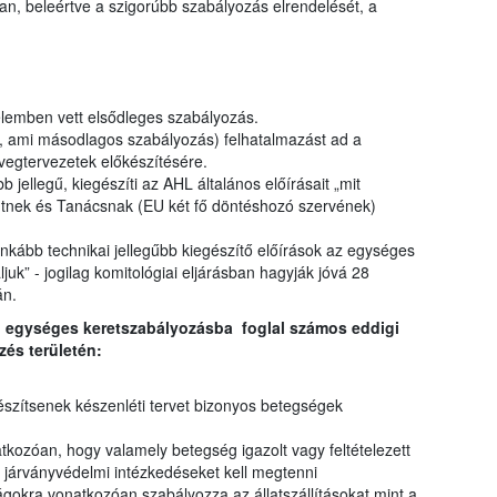
an, beleértve a szigorúbb szabályozás elrendelését, a
elemben vett elsődleges szabályozás.
L, ami másodlagos szabályozás) felhatalmazást ad a
vegtervezetek előkészítésére.
b jellegű, kiegészíti az AHL általános előírásait „mit
entnek és Tanácsnak (EU két fő döntéshozó szervének)
 inkább technikai jellegűbb kiegészítő előírások az egységes
uk” - jogilag komitológiai eljárásban hagyják jóvá 28
án.
, egységes keretszabályozásba foglal számos eddigi
zés területén:
y készítsenek készenléti tervet bizonyos betegségek
atkozóan, hogy valamely betegség igazolt vagy feltételezett
s járványvédelmi intézkedéseket kell megtenni
ágokra vonatkozóan szabályozza az állatszállításokat mint a