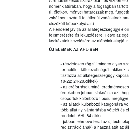
A rendelkezések szárazföldi - és vízben élő
nómenklatúrában, hogy a fogságban tartott 
ill. életkörülményei határozzák meg, függetle
zsiráf sem számít feltétlenül vadállatnak am
elszökött kóborkutyával.)
A Rendelet javítja az állategészségügyi elő
felismerésére és leküzdésére, illetve az eg
kockázatok kezelésére az alábbiak alapján:
ÚJ ELEMEK AZ AHL-BEN
- részletesen rögzíti minden olyan sz
termelők kötelezettségeit, akiknek
tisztázza az állategészségügy kapcsán
18-22; 24-28.cikkek)
- az erőforrások minél eredményesebb
érdekében jobban kiaknázza azt, hog
csoportok különböző típusú megfigye
- az állatok különböző kategóriáira v
több állat nyilvántartásba vételét és
rendelet; AHL 84.cikk)
- jobban lehetővé teszi az új technoló
regisztrációjának) a használatát az á