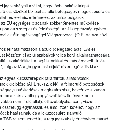
i jogszabályait azáltal, hogy több kockázatalapú
erű eszközöket biztosít az állatbetegségek megelőzésére és
llat- és élelmiszertermelés, az uniós polgárok
int az EU egységes piacának zökkenőmentes működése
k pontos szerepét és felelősségét az állategészségügyben
szi az Állategészségügyi Világszervezet (OIE) nemzetközi
mos felhatalmazáson alapuló (delegated acts, DA) és
ust készített el az új szabályok teljes körű alkalmazhatósága
tált szakértőkkel, a tagállamokkal és más érdekelt Uniós
?”, míg az IA a „hogyan csináljuk” révén egészítik ki az
 egyes kulcsszereplők (állattartók, állatorvosok,
inek kijelölése (AHL 10-12. cikk), a felmerülő betegségek
zségügyi intézkedések meghatározása, beleértve a vadon
karmányok és az állatgyógyászati készítmények nem
vábbá nem ír elő állatjóléti szabályokat sem, viszont
te összefügg egymással, és első ízben kötelez, hogy az
gségek hatásainak, és a leküzdésükre irányuló
a TSE-re sem terjed ki, a régi jogszabály érvényben marad