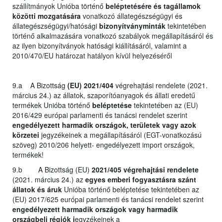
szállítmányok Unióba történő
beléptetésére és tagállamok
közötti mozgatására
vonatkozó állategészségügyi és
állategészségügyi/hatósági
bizonyítványminták
tekintetében
történő alkalmazására vonatkozó szabályok megállapításáról és
az ilyen bizonyítványok hatósági kiállításáról, valamint a
2010/470/EU határozat hatályon kívül helyezéséről
9.a A Bizottság
(EU) 2021/404
végrehajtási rendelete (2021.
március 24.) az állatok, szaporítóanyagok és állati eredetű
termékek Unióba történő
beléptetése
tekintetében az (EU)
2016/429 európai parlamenti és tanácsi rendelet szerint
engedélyezett harmadik országok, területek vagy azok
körzetei
jegyzékeinek a megállapításáról (EGT-vonatkozású
szöveg) 2010/206 helyett- engedélyezett import országok,
termékek!
9.b A Bizottság (EU)
2021/405 végrehajtási rendelete
(2021. március 24.) az
egyes emberi fogyasztásra szánt
állatok és áruk
Unióba történő beléptetése tekintetében az
(EU) 2017/625 európai parlamenti és tanácsi rendelet szerint
engedélyezett harmadik országok vagy harmadik
országbeli régiók j
egyzékeinek a