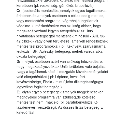
felszámolásuk érdekében, kötelező mentesítési program
keretében (pl: veszettség, gümőkór, brucellózis)
C:
(opcionális mentesítés )amelyek egyes tagállamokat
érintenek és amelyek esetében a cél az eddig mentes,
vagy mentesítési programot végrehajtó tagállamok
védelme. ( intézkedésekre van szükség ahhoz, hogy
megakadályozható legyen átterjedésük az Unió
hivatalosan betegségtől mentesnek minősülő - AHL 36-
42.cikkek - vagy olyan területeire, amelyek rendelkeznek
mentesítési programokkal ( pl: Kéknyelv, szarvasmarha
leukózis, IBR, Aujeszky-betegség, méhek varroa-atka
okozta betegsége)
D:
melyek esetében azért van szükség intézkedésre,
hogy megakadályozzák az Unió területére való bejutást
vagy a tagállamok közötti mozgatás következményeként
való elterjedésüket ( pl: Lépfene, lovak fert.
kevésvérűsége, Ebola - mint újként állategészségügyi
jegyzékbe foglalt betegség!)
E:
olyan egyéb betegségek,amelyek megjelenésekor
megfigyelési programra van szükség,de kötelező
mentesítést nem írnak elő (pl: paratuberkulózis, Q-
láz,denevér- veszettség). Az összes listás betegség E
kategóriás!