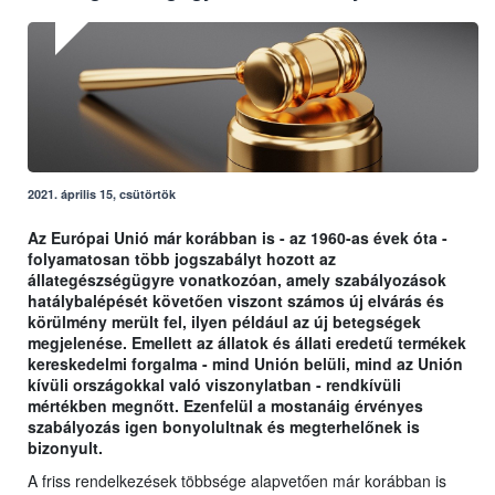
2021. április 15, csütörtök
Az Európai Unió már korábban is - az 1960-as évek óta -
folyamatosan több jogszabályt hozott az
állategészségügyre vonatkozóan, amely szabályozások
hatálybalépését követően viszont számos új elvárás és
körülmény merült fel, ilyen például az új betegségek
megjelenése. Emellett az állatok és állati eredetű termékek
kereskedelmi forgalma - mind Unión belüli, mind az Unión
kívüli országokkal való viszonylatban - rendkívüli
mértékben megnőtt. Ezenfelül a mostanáig érvényes
szabályozás igen bonyolultnak és megterhelőnek is
bizonyult.
A friss rendelkezések többsége alapvetően már korábban is