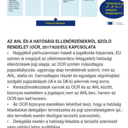
AZ AHL ÉS A HATÓSÁGI ELLENŐRZÉSEKRŐL SZÓLÓ
RENDELET (OCR, 2017/625/EU) KAPCSOLATA
• Nagyjából párhuzamosan haladt a jogalkotás folyamata, EU
szinten is megújult az (élelmiszerlánc-felügyeleti) hatósági
ellenőrzések jogi alapja, az OCR szintén másodlagos
jogszabályozás, ugyanúgy alap rendeletnek számít, mint az
AHL, alatta ún. harmadlagos részlet és egységes végrehajtást
szolgáló jogszabályok (IA-k és DA-k) jelennek meg sorra.
• Kereszthivatkozások vannak az OCR és az AHL között,
bizonyos esetekben a jogalapot nem az AHL-ben, hanem az
OCR-ben kell keresni.
• Az OCR bizonyos esetekben lehetővé teszi, hogy a hatóság
feladatokat delegáljon természetes és jogi személyiségekre (pl.:
öko termékek esetén ökológiai tanúsító szerveztek).
• Delegálás esetén a hatóság feladata a tanúsító szervezet
vagy például labor auditálása.