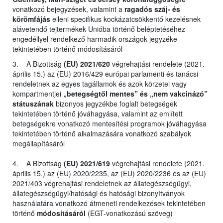
vonatkozó bejegyzések, valamint a
ragadós száj- és
körömfájás
elleni specifikus kockázatcsökkentő kezelésnek
alávetendő tejtermékek Unióba történő beléptetéséhez
engedéllyel rendelkező harmadik országok jegyzéke
tekintetében történő módosításáról
3. A Bizottság
(EU) 2021/620
végrehajtási rendelete (2021.
április 15.) az (EU) 2016/429 európai parlamenti és tanácsi
rendeletnek az egyes tagállamok és azok körzetei vagy
kompartmentjei
„betegségtől mentes” és „nem vakcinázó”
státuszának
bizonyos jegyzékbe foglalt betegségek
tekintetében történő jóváhagyása, valamint az említett
betegségekre vonatkozó mentesítési programok jóváhagyása
tekintetében történő alkalmazására vonatkozó szabályok
megállapításáról
4. A Bizottság
(EU) 2021/619
végrehajtási rendelete (2021.
április 15.) az (EU) 2020/2235, az (EU) 2020/2236 és az (EU)
2021/403 végrehajtási rendeletnek az állategészségügyi,
állategészségügyi/hatósági és hatósági bizonyítványok
használatára vonatkozó átmeneti rendelkezések tekintetében
történő
módosításáról
(EGT-vonatkozású szöveg)