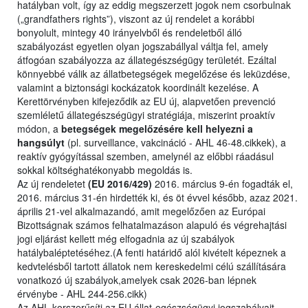
hatályban volt, így az eddig megszerzett jogok nem csorbulnak
(„grandfathers rights”), viszont az új rendelet a korábbi
bonyolult, mintegy 40 irányelvből és rendeletből álló
szabályozást egyetlen olyan jogszabállyal váltja fel, amely
átfogóan szabályozza az állategészségügy területét. Ezáltal
könnyebbé válik az állatbetegségek megelőzése és leküzdése,
valamint a biztonsági kockázatok koordinált kezelése. A
Kerettörvényben kifejeződik az EU új, alapvetően prevenció
szemléletű állategészségügyi stratégiája, miszerint proaktív
módon, a
betegségek megelőzésére kell helyezni a
hangsúlyt
(pl. surveillance, vakcináció - AHL 46-48.cikkek), a
reaktív gyógyítással szemben, amelynél az előbbi ráadásul
sokkal költséghatékonyabb megoldás is.
Az új rendeletet
(EU 2016/429)
2016. március 9-én fogadták el,
2016. március 31-én hirdették ki, és öt évvel később, azaz 2021.
április 21-vel alkalmazandó, amit megelőzően az Európai
Bizottságnak számos felhatalmazáson alapuló és végrehajtási
jogi eljárást kellett még elfogadnia az új szabályok
hatálybaléptetéséhez.(A fenti határidő alól kivételt képeznek a
kedvtelésből tartott állatok nem kereskedelmi célú szállítására
vonatkozó új szabályok,amelyek csak 2026-ban lépnek
érvénybe - AHL 244-256.cikk)
Az AHL korszerűsíti az EU állat-egészségügyi jogszabályait