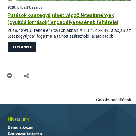
2026. július 29, szerda
Patások összegyűjtését végző létesítmények
(gyűjtőállomások) engedélyezésének feltételei
2016/429/EU rendelet (továbbiakban AHL) 4. cikk 49. alapján az
„összegyűjtés” fogalma a tartott szárazföldi állatok több
létesítményből történő összegyűjtése az adott állatfajra
vonatkozóan előírt minimum tartózkodási időnél rövidebb
TOVÁBB >
időszakra vonatkozik,
Cookie beállítások
Hivatalunk
Bemutatkozás
Szervezeti felépítés