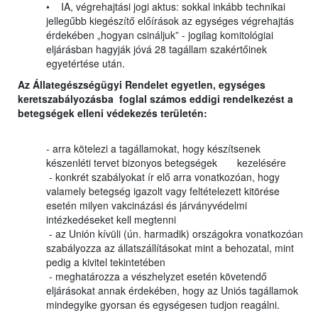
• IA, végrehajtási jogi aktus: sokkal inkább technikai
jellegűbb kiegészítő előírások az egységes végrehajtás
érdekében „hogyan csináljuk” - jogilag komitológiai
eljárásban hagyják jóvá 28 tagállam szakértőinek
egyetértése után.
Az Állategészségügyi Rendelet egyetlen, egységes
keretszabályozásba foglal számos eddigi rendelkezést a
betegségek elleni védekezés területén:
- arra kötelezi a tagállamokat, hogy készítsenek
készenléti tervet bizonyos betegségek kezelésére
- konkrét szabályokat ír elő arra vonatkozóan, hogy
valamely betegség igazolt vagy feltételezett kitörése
esetén milyen vakcinázási és járványvédelmi
intézkedéseket kell megtenni
- az Unión kívüli (ún. harmadik) országokra vonatkozóan
szabályozza az állatszállításokat mint a behozatal, mint
pedig a kivitel tekintetében
- meghatározza a vészhelyzet esetén követendő
eljárásokat annak érdekében, hogy az Uniós tagállamok
mindegyike gyorsan és egységesen tudjon reagálni.