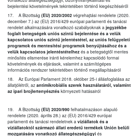
bejelentési követelmények tekintetében történő kiegészítéséről
17. A Bizottság
(EU) 2020/2002
végrehajtási rendelete (2020.
december 7.) az (EU) 2016/429 európai parlamenti és tanácsi
rendelet alkalmazására vonatkozó szabályoknak a
jegyzékbe
foglalt betegségek uniós szintű bejelentése és a velük
kapcsolatos uniós szintű jelentéstétel, az uniós felügyeleti
programok és mentesítési programok benyújtásához és a
velük kapcsolatos jelentéstételhez
és a betegségtől mentes
minősítés elismerése iránti kérelemhez kapcsolódó formai
követelmények és eljárások, valamint a számítógépes
információs rendszer tekintetében történő megállapításáról
18. Az Európai Parlament 2018. október 25-i állásfoglalása az
állatjólétről, az
antimikrobiális szerek használatáról, valamint
az ipari brojlertenyésztés
környezeti hatásairól
19. A Bizottság
(EU) 2020/990
felhatalmazáson alapuló
rendelete (2020. április 28.) az (EU) 2016/429 európai
parlamenti és tanácsi rendeletnek a
víziállatok és a
víziállatoktól származó állati eredetű termékek Unión belüli
mozgatására vonatkozó állategészségügyi
és