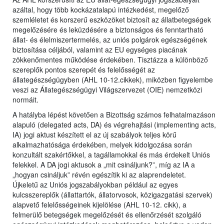
azáltal, hogy több kockázatalapú intézkedést, megelőző
szemléletet és korszerű eszközöket biztosít az állatbetegségek
megelőzésére és leküzdésére a biztonságos és fenntartható
állat- és élelmiszertermelés, az uniós polgárok egészségének
biztosítása céljából, valamint az EU egységes piacának
zökkenőmentes működése érdekében. Tisztázza a különböző
szereplők pontos szerepét és felelősségét az
állategészségügyben (AHL 10-12.cikkek), miközben figyelembe
veszi az Állategészségügyi Világszervezet (OIE) nemzetközi
normáit.
A hatályba lépést követően a Bizottság számos felhatalmazáson
alapuló (delegated acts, DA) és végrehajtási (implementing acts,
IA) jogi aktust készített el az új szabályok teljes körű
alkalmazhatósága érdekében, melyek kidolgozása során
konzultált szakértőkkel, a tagállamokkal és más érdekelt Uniós
felekkel. A DA jogi aktusok a „mit csináljunk?”, míg az IA a
„hogyan csináljuk” révén egészítik ki az alaprendeletet.
Újkeletű az Uniós jogszabályokban például az egyes
kulcsszereplők (állattartók, állatorvosok, közigazgatási szervek)
alapvető felelősségeinek kijelölése (AHL 10-12. cikk), a
felmerülő betegségek megelőzését és ellenőrzését szolgáló