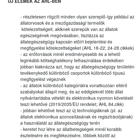
ÚJ ELEMEK AZ AHL-BEN
- részletesen rögzíti minden olyan szereplő-így például az
állatorvosok és a mezőgazdasági termelők
kötelezettségeit, akiknek szerepük van az állatok
egészségének megóvásában, tisztázza az
állategészségügy kapcsán előírt bejelentési és
megfigyelési kötelezettségeket (AHL 18-22; 24-28.cikkek)
- az erőforrások minél eredményesebb és a lehető
leginkább költséghatékony felhasználása érdekében
jobban kiaknázza azt, hogy az állategészségügy területén
tevékenykedő különböző csoportok különböző típusú
megfigyelést végeznek
- az állatok különböző kategóriáira vonatkozóan eltérő
szabályokat állapít meg, és az eddigieknél több állat
nyilvántartásba vételét és elektronikus nyomon követését
teszi lehetővé (2019/2035/EU rendelet; AHL 84.cikk)
- jobban lehetővé teszi az új technológiáknak (pl. az
állatok elektronikus azonosításának és regisztrációjának)
a használatát az állategészségügy terén
- keretet hoz létre az állatbetegségek minél koraibb
észlelésére és megfékezésére, többek között az