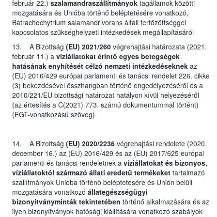
február 22.)
szalamandraszállítmányok
tagállamok közötti
mozgatására és Unióba történő beléptetésére vonatkozó,
Batrachochytrium salamandrivorans általi fertőzöttséggel
kapcsolatos szükséghelyzeti intézkedések megállapításáról
13. A Bizottság
(EU) 2021/260
végrehajtási határozata (2021.
február 11.) a
víziállatokat érintő egyes betegségek
hatásának enyhítését célzó nemzeti intézkedéseknek
az
(EU) 2016/429 európai parlamenti és tanácsi rendelet 226. cikke
(3) bekezdésével összhangban történő engedélyezéséről és a
2010/221/EU bizottsági határozat hatályon kívül helyezéséről
(az értesítés a C(2021) 773. számú dokumentummal történt)
(EGT-vonatkozású szöveg)
14. A Bizottság
(EU) 2020/2236
végrehajtási rendelete (2020.
december 16.) az (EU) 2016/429 és az (EU) 2017/625 európai
parlamenti és tanácsi rendeletnek a
víziállatokat és bizonyos,
víziállatoktól származó állati eredetű termékeket
tartalmazó
szállítmányok Unióba történő beléptetésére és Unión belüli
mozgatására vonatkozó
állategészségügyi
bizonyítványminták tekintetében
történő alkalmazására és az
ilyen bizonyítványok hatósági kiállítására vonatkozó szabályok