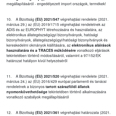
megállapításáról - engedélyezett import országok, termékek!
10. A Bizottság
(EU) 2021/547
végrehajtási rendelete (2021.
március 29.) az (EU) 2019/1715 végrehajtási rendeletnek az
ADIS és az EUROPHYT létrehozására és használatára, az
elektronikus állategészségügyi bizonyítványok, hatósági
bizonyítványok, állategészségügyi/hatósági bizonyítványok és
kereskedelmi okmányok kiállítására, az
elektronikus aláírások
használatára és a TRACES működésére
vonatkozó eljárások
tekintetében történő módosításáról, valamint a 97/152/EK
határozat hatályon kívül helyezéséről
11. A Bizottság
(EU) 2021/520
végrehajtási rendelete (2021.
március 24.) az (EU) 2016/429 európai parlamenti és tanácsi
rendeletnek a bizonyos
tartott szárazföldi állatok
nyomonkövethetősége
tekintetében történő alkalmazására
vonatkozó szabályok megállapításáról
12. A Bizottság
(EU) 2021/361
végrehajtási határozata (2021.