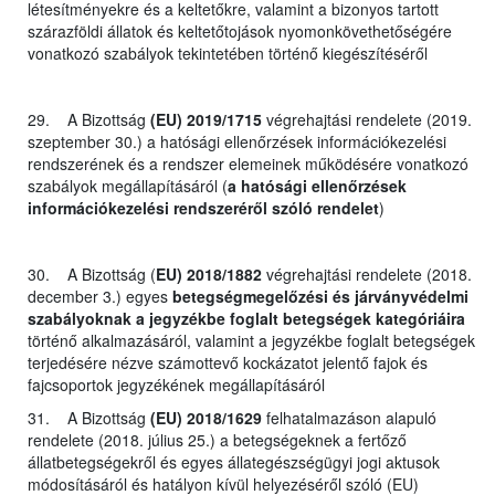
létesítményekre és a keltetőkre, valamint a bizonyos tartott
szárazföldi állatok és keltetőtojások nyomonkövethetőségére
vonatkozó szabályok tekintetében történő kiegészítéséről
29. A Bizottság
(EU) 2019/1715
végrehajtási rendelete (2019.
szeptember 30.) a hatósági ellenőrzések információkezelési
rendszerének és a rendszer elemeinek működésére vonatkozó
szabályok megállapításáról (
a hatósági ellenőrzések
információkezelési rendszeréről szóló rendelet
)
30. A Bizottság (
EU) 2018/1882
végrehajtási rendelete (2018.
december 3.) egyes
betegségmegelőzési és járványvédelmi
szabályoknak a jegyzékbe foglalt betegségek kategóriáira
történő alkalmazásáról, valamint a jegyzékbe foglalt betegségek
terjedésére nézve számottevő kockázatot jelentő fajok és
fajcsoportok jegyzékének megállapításáról
31. A Bizottság
(EU) 2018/1629
felhatalmazáson alapuló
rendelete (2018. július 25.) a betegségeknek a fertőző
állatbetegségekről és egyes állategészségügyi jogi aktusok
módosításáról és hatályon kívül helyezéséről szóló (EU)