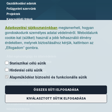
Gazdálkodási adatok
Felügyeleti szervünk
Projektek
Kapcsolódó linkek
Adatkezelési tájékoztató
Adatkezelési tájékoztatónkban
megismerheti, hogyan
Akadálymentességi nyilatkozat
gondoskodunk személyes adatai védelméről. Weboldalunk
Üzemeltetési információ
cookie-kat (sütiket) használ a jobb felhasználói élmény
érdekében, melynek biztosításához kérjük, kattintson az
„Elfogadom” gombra.
Szakterületek
Állat-egészségügy és állatvédelem
Állategészségügyi diagnosztika
Statisztikai célú sütik
Állatgyógyászati termékek
Hirdetési célú sütik
Borászat és alkoholos italok
Alapműködést biztosító és funkcionális sütik
Élelmiszer- és takarmánybiztonság
Élelmiszerlánc-biztonsági laborhálózat
Járványvédelem
ÖSSZES SÜTI ELFOGADÁSA
Kiemelt ügyek, EUTR
Kockázatkezelés
KIVÁLASZTOTT SÜTIK ELFOGADÁSA
Mezőgazdasági genetikai erőforrások
Növényvédelem