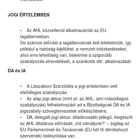
JOGI ÉRTELEMBEN
• Az AHL közvetlenül alkalmazandó az EU
tagállamokban.
De számos előírást a tagállamoknak kell lefektetniük, így
például a hatóság-kijelölést, a nemzeti intézkedéseket,
ahol erre lehetőség van, beleértve a szigorúbb
szabályozás elrendelését, a szankciók stb. alkalmazását.
DA és IA
• A Lisszaboni Szerződés a jogi értelemben vett
elsődleges szabályozás.
• Az alap jogi aktus (mint pl. az AHL, ami másodlagos
szabályozás) felhatalmazást ad a Bizottságnak DA és IA
jogszabály szövegtervezetek előkészítésére.
• DA, delegált jogi aktus: általánosabb jellegű, kiegészíti
az AHL általános előírásait „mit csináljunk?” – jogilag az
EU Parlamentnek és Tanácsnak (EU két fő döntéshozó
szervének) beleszólása van.