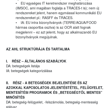
• EU egységes IT keretrendszer meghatározása
(IMSOC, ami magában foglalja a TRACES-t is); nem új
rendszereket jelent, hanem egymással kommunikáló EU
rendszereket pl.: RASFF és TRACES.
• IA: EU intra bizonyítványok (TERRE/AQUA/FOOD
hármas csoportba osztva) is az OCR alatt fognak
megjelenni – ez azt jelenti, hogy az alkalmazandó EU
bizonyítványok megújulnak.
AZ AHL STRUKTÚRÁJA ÉS TARTALMA
I. RÉSZ – ÁLTALÁNOS SZABÁLYOK
DA: betegségek listája
IA: betegségek kategorizálása
II. RÉSZ - A BETEGSÉGEK BEJELENTÉSE ÉS AZ
AZOKKAL KAPCSOLATOS JELENTÉSTÉTEL, FELÜGYELET,
MENTESÍTÉSI PROGRAMOK ÉS „BETEGSÉGTŐL MENTES”
MINŐSÍTÉS
DA: betegség-felügyelet, -felszámolás, betegség-mentesség
státusz