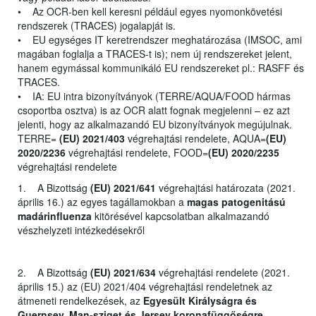
• Az OCR-ben kell keresni például egyes nyomonkövetési
rendszerek (TRACES) jogalapját is.
• EU egységes IT keretrendszer meghatározása (IMSOC, ami
magában foglalja a TRACES-t is); nem új rendszereket jelent,
hanem egymással kommunikáló EU rendszereket pl.: RASFF és
TRACES.
• IA: EU intra bizonyítványok (TERRE/AQUA/FOOD hármas
csoportba osztva) is az OCR alatt fognak megjelenni – ez azt
jelenti, hogy az alkalmazandó EU bizonyítványok megújulnak.
TERRE=
(EU) 2021/403
végrehajtási rendelete, AQUA=
(EU)
2020/2236
végrehajtási rendelete, FOOD=
(EU) 2020/2235
végrehajtási rendelete
1. A Bizottság
(EU) 2021/641
végrehajtási határozata (2021.
április 16.) az egyes tagállamokban a
magas patogenitású
madárinfluenza
kitörésével kapcsolatban alkalmazandó
vészhelyzeti intézkedésekről
2. A Bizottság
(EU) 2021/634
végrehajtási rendelete (2021.
április 15.) az (EU) 2021/404 végrehajtási rendeletnek az
átmeneti rendelkezések, az
Egyesült Királyságra és
Guernsey, Man-sziget és Jersey koronafüggőségre