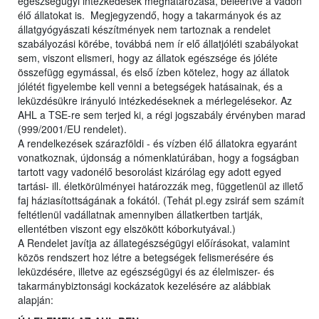
egészségügyi intézkedések meghatározása, beleértve a vadon
élő állatokat is. Megjegyzendő, hogy a takarmányok és az
állatgyógyászati készítmények nem tartoznak a rendelet
szabályozási körébe, továbbá nem ír elő állatjóléti szabályokat
sem, viszont elismeri, hogy az állatok egészsége és jóléte
összefügg egymással, és első ízben kötelez, hogy az állatok
jólétét figyelembe kell venni a betegségek hatásainak, és a
leküzdésükre irányuló intézkedéseknek a mérlegelésekor. Az
AHL a TSE-re sem terjed ki, a régi jogszabály érvényben marad
(999/2001/EU rendelet).
A rendelkezések szárazföldi - és vízben élő állatokra egyaránt
vonatkoznak, újdonság a nómenklatúrában, hogy a fogságban
tartott vagy vadonélő besorolást kizárólag egy adott egyed
tartási- ill. életkörülményei határozzák meg, függetlenül az illető
faj háziasítottságának a fokától. (Tehát pl.egy zsiráf sem számít
feltétlenül vadállatnak amennyiben állatkertben tartják,
ellentétben viszont egy elszökött kóborkutyával.)
A Rendelet javítja az állategészségügyi előírásokat, valamint
közös rendszert hoz létre a betegségek felismerésére és
leküzdésére, illetve az egészségügyi és az élelmiszer- és
takarmánybiztonsági kockázatok kezelésére az alábbiak
alapján: