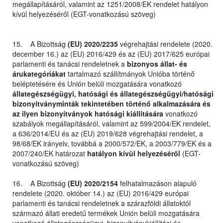
megállapításáról, valamint az 1251/2008/EK rendelet hatályon
kívül helyezéséről (EGT-vonatkozású szöveg)
15. A Bizottság
(EU) 2020/2235
végrehajtási rendelete (2020.
december 16.) az (EU) 2016/429 és az (EU) 2017/625 európai
parlamenti és tanácsi rendeletnek a
bizonyos állat- és
árukategóriákat
tartalmazó szállítmányok Unióba történő
beléptetésére és Unión belüli mozgatására vonatkozó
állategészségügyi, hatósági és állategészségügyi/hatósági
bizonyítványminták tekintetében történő alkalmazására és
az ilyen bizonyítványok hatósági kiállítására
vonatkozó
szabályok megállapításáról, valamint az 599/2004/EK rendelet,
a 636/2014/EU és az (EU) 2019/628 végrehajtási rendelet, a
98/68/EK irányelv, továbbá a 2000/572/EK, a 2003/779/EK és a
2007/240/EK határozat
hatályon kívül helyezéséről
(EGT-
vonatkozású szöveg)
16. A Bizottság
(EU) 2020/2154
felhatalmazáson alapuló
rendelete (2020. október 14.) az (EU) 2016/429 európai
parlamenti és tanácsi rendeletnek a szárazföldi állatoktól
származó állati eredetű termékek Unión belüli mozgatására
vonatkozó állategészségügyi, bizonyítványkiállítási és