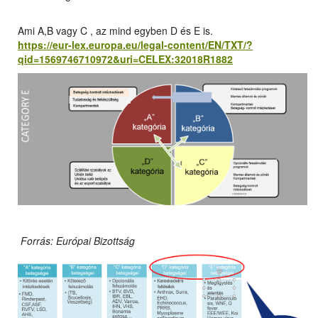
Ami A,B vagy C , az mind egyben D és E is.
https://eur-lex.europa.eu/legal-content/EN/TXT/?
qid=1569746710972&uri=CELEX:32018R1882
Forrás: Európai Bizottság