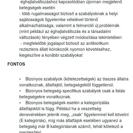
éghajlatváltozáshoz kapcsolódóan újonnan megjelenő
betegségek esetén
- több rugalmasságot biztosít a szabályoknak a helyi
sajátosságok figyelembe vételével történő
alkalmazhatósága, valamint a felmerülő új problémák
(mint például az éghajlatváltozás és a társadalmi
változások) fényében végzett módosítása tekintetében
- megfelelőbb jogalapot biztosít az antibiotikum
rezisztens állati kórokozók nyomon követéséhez,
kiegészítve a korábbi szabályokat
FONTOS
• Bizonyos szabályok (kötelezettségek) az összes állatra
vonatkoznak, állatfajtól, betegségektől függetlenül.
• Bizonyos betegség-specifikus szabályok csak a listás
betegségekre vonatkoznak.
• Bizonyos betegségek esetén a kategorizálás
állatfajoktól is függ. Például ha a veszettség
denevérekben jelenik meg, „csak” figyelemmel kell követni
(E kategóriás), míg más állatfajok esetében ugyanez a
betegség már B kategóriásnak számít, tehát kötelező a
mentesítés!