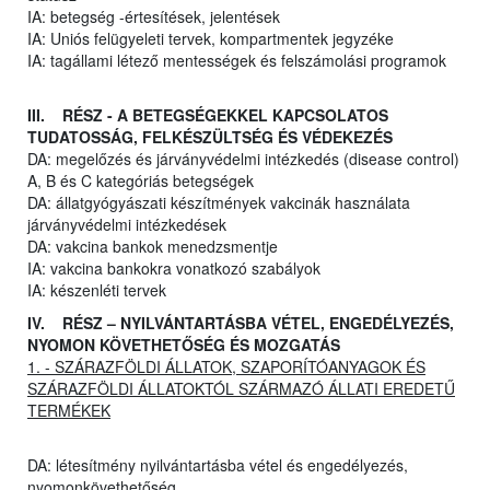
IA: betegség -értesítések, jelentések
IA: Uniós felügyeleti tervek, kompartmentek jegyzéke
IA: tagállami létező mentességek és felszámolási programok
III. RÉSZ - A BETEGSÉGEKKEL KAPCSOLATOS
TUDATOSSÁG, FELKÉSZÜLTSÉG ÉS VÉDEKEZÉS
DA: megelőzés és járványvédelmi intézkedés (disease control)
A, B és C kategóriás betegségek
DA: állatgyógyászati készítmények vakcinák használata
járványvédelmi intézkedések
DA: vakcina bankok menedzsmentje
IA: vakcina bankokra vonatkozó szabályok
IA: készenléti tervek
IV. RÉSZ – NYILVÁNTARTÁSBA VÉTEL, ENGEDÉLYEZÉS,
NYOMON KÖVETHETŐSÉG ÉS MOZGATÁS
1. - SZÁRAZFÖLDI ÁLLATOK, SZAPORÍTÓANYAGOK ÉS
SZÁRAZFÖLDI ÁLLATOKTÓL SZÁRMAZÓ ÁLLATI EREDETŰ
TERMÉKEK
DA: létesítmény nyilvántartásba vétel és engedélyezés,
nyomonkövethetőség