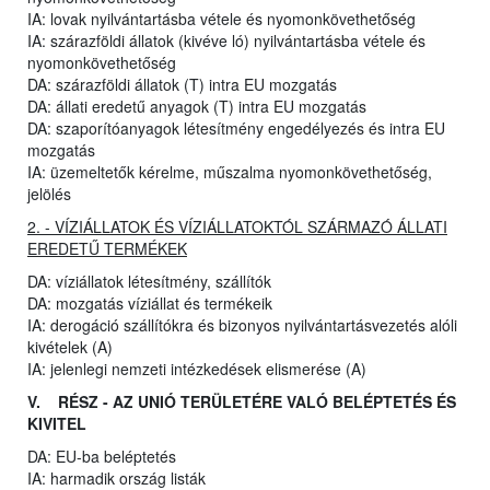
IA: lovak nyilvántartásba vétele és nyomonkövethetőség
IA: szárazföldi állatok (kivéve ló) nyilvántartásba vétele és
nyomonkövethetőség
DA: szárazföldi állatok (T) intra EU mozgatás
DA: állati eredetű anyagok (T) intra EU mozgatás
DA: szaporítóanyagok létesítmény engedélyezés és intra EU
mozgatás
IA: üzemeltetők kérelme, műszalma nyomonkövethetőség,
jelölés
2. - VÍZIÁLLATOK ÉS VÍZIÁLLATOKTÓL SZÁRMAZÓ ÁLLATI
EREDETŰ TERMÉKEK
DA: víziállatok létesítmény, szállítók
DA: mozgatás víziállat és termékeik
IA: derogáció szállítókra és bizonyos nyilvántartásvezetés alóli
kivételek (A)
IA: jelenlegi nemzeti intézkedések elismerése (A)
V. RÉSZ - AZ UNIÓ TERÜLETÉRE VALÓ BELÉPTETÉS ÉS
KIVITEL
DA: EU-ba beléptetés
IA: harmadik ország listák