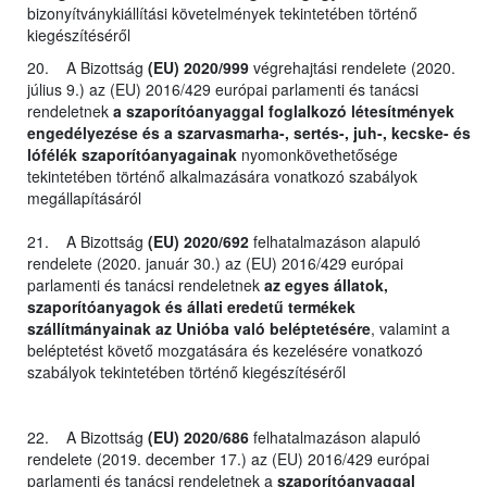
bizonyítványkiállítási követelmények tekintetében történő
kiegészítéséről
20. A Bizottság
(EU) 2020/999
végrehajtási rendelete (2020.
július 9.) az (EU) 2016/429 európai parlamenti és tanácsi
rendeletnek
a szaporítóanyaggal foglalkozó létesítmények
engedélyezése és a szarvasmarha-, sertés-, juh-, kecske- és
lófélék szaporítóanyagainak
nyomonkövethetősége
tekintetében történő alkalmazására vonatkozó szabályok
megállapításáról
21. A Bizottság
(EU) 2020/692
felhatalmazáson alapuló
rendelete (2020. január 30.) az (EU) 2016/429 európai
parlamenti és tanácsi rendeletnek
az egyes állatok,
szaporítóanyagok és állati eredetű termékek
szállítmányainak az Unióba való beléptetésére
, valamint a
beléptetést követő mozgatására és kezelésére vonatkozó
szabályok tekintetében történő kiegészítéséről
22. A Bizottság
(EU) 2020/686
felhatalmazáson alapuló
rendelete (2019. december 17.) az (EU) 2016/429 európai
parlamenti és tanácsi rendeletnek a
szaporítóanyaggal