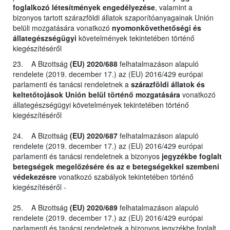
foglalkozó létesítmények engedélyezése
, valamint a
bizonyos tartott szárazföldi állatok szaporítóanyagainak Unión
belüli mozgatására vonatkozó
nyomonkövethetőségi és
állategészségügyi
követelmények tekintetében történő
kiegészítéséről
23. A Bizottság
(EU) 2020/688
felhatalmazáson alapuló
rendelete (2019. december 17.) az (EU) 2016/429 európai
parlamenti és tanácsi rendeletnek a
szárazföldi állatok és
keltetőtojások Unión belül történő mozgatására
vonatkozó
állategészségügyi követelmények tekintetében történő
kiegészítéséről
24. A Bizottság
(EU) 2020/687
felhatalmazáson alapuló
rendelete (2019. december 17.) az (EU) 2016/429 európai
parlamenti és tanácsi rendeletnek a bizonyos
jegyzékbe foglalt
betegségek megelőzésére és az e betegségekkel szembeni
védekezésre
vonatkozó szabályok tekintetében történő
kiegészítéséről -
25. A Bizottság
(EU) 2020/689
felhatalmazáson alapuló
rendelete (2019. december 17.) az (EU) 2016/429 európai
parlamenti és tanácsi rendeletnek a bizonyos jegyzékbe foglalt