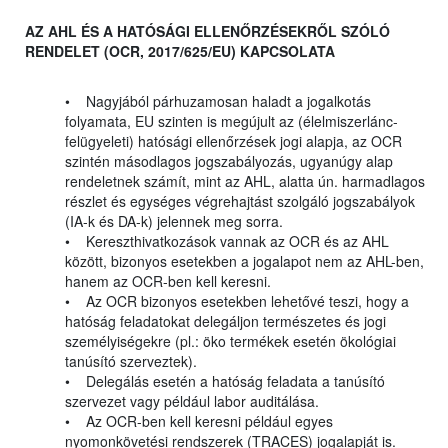
AZ AHL ÉS A HATÓSÁGI ELLENŐRZÉSEKRŐL SZÓLÓ
RENDELET (OCR, 2017/625/EU) KAPCSOLATA
• Nagyjából párhuzamosan haladt a jogalkotás
folyamata, EU szinten is megújult az (élelmiszerlánc-
felügyeleti) hatósági ellenőrzések jogi alapja, az OCR
szintén másodlagos jogszabályozás, ugyanúgy alap
rendeletnek számít, mint az AHL, alatta ún. harmadlagos
részlet és egységes végrehajtást szolgáló jogszabályok
(IA-k és DA-k) jelennek meg sorra.
• Kereszthivatkozások vannak az OCR és az AHL
között, bizonyos esetekben a jogalapot nem az AHL-ben,
hanem az OCR-ben kell keresni.
• Az OCR bizonyos esetekben lehetővé teszi, hogy a
hatóság feladatokat delegáljon természetes és jogi
személyiségekre (pl.: öko termékek esetén ökológiai
tanúsító szerveztek).
• Delegálás esetén a hatóság feladata a tanúsító
szervezet vagy például labor auditálása.
• Az OCR-ben kell keresni például egyes
nyomonkövetési rendszerek (TRACES) jogalapját is.