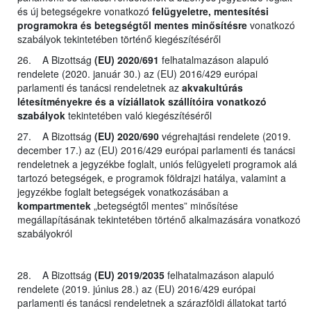
és új betegségekre vonatkozó
felügyeletre, mentesítési
programokra és betegségtől mentes minősítésre
vonatkozó
szabályok tekintetében történő kiegészítéséről
26. A Bizottság
(EU) 2020/691
felhatalmazáson alapuló
rendelete (2020. január 30.) az (EU) 2016/429 európai
parlamenti és tanácsi rendeletnek az
akvakultúrás
létesítményekre és a víziállatok szállítóira vonatkozó
szabályok
tekintetében való kiegészítéséről
27. A Bizottság
(EU) 2020/690
végrehajtási rendelete (2019.
december 17.) az (EU) 2016/429 európai parlamenti és tanácsi
rendeletnek a jegyzékbe foglalt, uniós felügyeleti programok alá
tartozó betegségek, e programok földrajzi hatálya, valamint a
jegyzékbe foglalt betegségek vonatkozásában a
kompartmentek
„betegségtől mentes” minősítése
megállapításának tekintetében történő alkalmazására vonatkozó
szabályokról
28. A Bizottság
(EU) 2019/2035
felhatalmazáson alapuló
rendelete (2019. június 28.) az (EU) 2016/429 európai
parlamenti és tanácsi rendeletnek a szárazföldi állatokat tartó