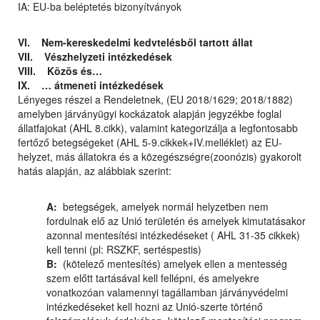
IA: EU-ba beléptetés bizonyítványok
VI. Nem-kereskedelmi kedvtelésből tartott állat
VII. Vészhelyzeti intézkedések
VIII. Közös és…
IX. … átmeneti intézkedések
Lényeges részei a Rendeletnek, (EU 2018/1629; 2018/1882)
amelyben járványügyi kockázatok alapján jegyzékbe foglal
állatfajokat (AHL 8.cikk), valamint kategorizálja a legfontosabb
fertőző betegségeket (AHL 5-9.cikkek+IV.melléklet) az EU-
helyzet, más állatokra és a közegészségre(zoonózis) gyakorolt
hatás alapján, az alábbiak szerint:
A:
betegségek, amelyek normál helyzetben nem
fordulnak elő az Unió területén és amelyek kimutatásakor
azonnal mentesítési intézkedéseket ( AHL 31-35 cikkek)
kell tenni (pl: RSZKF, sertéspestis)
B:
(kötelező mentesítés) amelyek ellen a mentesség
szem előtt tartásával kell fellépni, és amelyekre
vonatkozóan valamennyi tagállamban járványvédelmi
intézkedéseket kell hozni az Unió-szerte történő