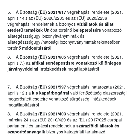
5. A Bizottság
(EU) 2021/617
végrehajtási rendelete (2021.
április 14.) az (EU) 2020/2235 és az (EU) 2020/2236
végrehajtási rendeletnek a bizonyos
víziállatok és állati
eredetű termékek
Unióba történő
beléptetésére
vonatkozó
állategészségügyi bizonyítványminták és
állategészségügyi/hatósági bizonyítványminták tekintetében
történő
módosításáról
6. A Bizottság
(EU) 2021/605
végrehajtási rendelete (2021.
április 7.) az
afrikai sertéspestisre vonatkozó különleges
járványvédelmi intézkedések
megállapításáról
7. A Bizottság
(EU) 2021/597
végrehajtási határozata (2021.
április 12.) a
kis kaptárbogárral
való fertőzöttség olaszországi
megerősített eseteire vonatkozó sürgősségi intézkedések
megállapításáról
8. A Bizottság
(EU) 2021/403
végrehajtási rendelete (2021.
március 24.) az (EU) 2016/429 és az (EU) 2017/625 európai
parlamenti és tanácsi rendeletnek a
szárazföldi állatok és
szaporítóanyagaik
bizonyos kategóriáit tartalmazó