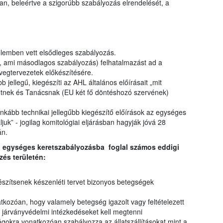
an, beleértve a szigorúbb szabályozás elrendelését, a
elemben vett elsődleges szabályozás.
L, ami másodlagos szabályozás) felhatalmazást ad a
vegtervezetek előkészítésére.
b jellegű, kiegészíti az AHL általános előírásait „mit
entnek és Tanácsnak (EU két fő döntéshozó szervének)
 inkább technikai jellegűbb kiegészítő előírások az egységes
uk” - jogilag komitológiai eljárásban hagyják jóvá 28
án.
, egységes keretszabályozásba foglal számos eddigi
zés területén:
y készítsenek készenléti tervet bizonyos betegségek
atkozóan, hogy valamely betegség igazolt vagy feltételezett
s járványvédelmi intézkedéseket kell megtenni
ágokra vonatkozóan szabályozza az állatszállításokat mint a