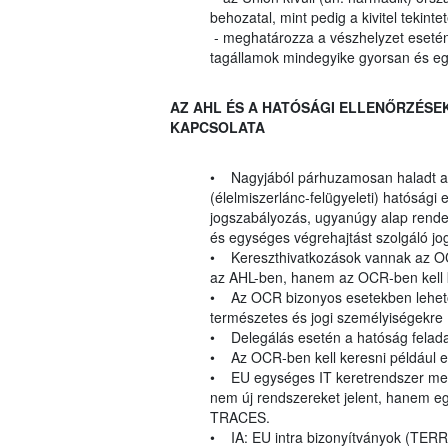
behozatal, mint pedig a kivitel tek
- meghatározza a vészhelyzet esetén
tagállamok mindegyike gyorsan és eg
AZ AHL ÉS A HATÓSÁGI ELLENŐRZÉSEK
KAPCSOLATA
• Nagyjából párhuzamosan haladt a j
(élelmiszerlánc-felügyeleti) hatósági
jogszabályozás, ugyanúgy alap rendel
és egységes végrehajtást szolgáló jo
• Kereszthivatkozások vannak az OC
az AHL-ben, hanem az OCR-ben kell 
• Az OCR bizonyos esetekben lehetőv
természetes és jogi személyiségekre (
• Delegálás esetén a hatóság feladat
• Az OCR-ben kell keresni például e
• EU egységes IT keretrendszer meg
nem új rendszereket jelent, hanem 
TRACES.
• IA: EU intra bizonyítványok (TER