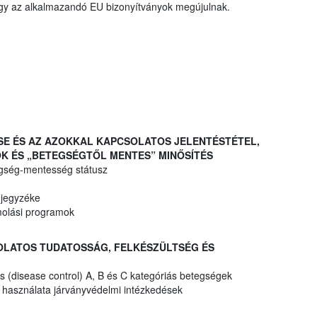
hogy az alkalmazandó EU bizonyítványok megújulnak.
ÉSE ÉS AZ AZOKKAL KAPCSOLATOS JELENTÉSTÉTEL,
K ÉS „BETEGSÉGTŐL MENTES” MINŐSÍTÉS
egség-mentesség státusz
 jegyzéke
molási programok
SOLATOS TUDATOSSÁG, FELKÉSZÜLTSÉG ÉS
 (disease control) A, B és C kategóriás betegségek
k használata járványvédelmi intézkedések