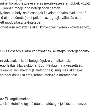
k minél koraibb észlelésére és megfékezésére, többek között
n újonnan megjelenő betegségek esetén
lyoknak a helyi sajátosságok figyelembe vételével történő
ő új problémák (mint például az éghajlatváltozás és a
ett módosítása tekintetében
ntibiotikum rezisztens állati kórokozók nyomon követéséhez,
) az összes állatra vonatkoznak, állatfajtól, betegségektől
ályok csak a listás betegségekre vonatkoznak.
rizálás állatfajoktól is függ. Például ha a veszettség
elemmel kell követni (E kategóriás), míg más állatfajok
ategóriásnak számít, tehát kötelező a mentesítés!
 az EU tagállamokban.
l lefektetniük, így például a hatóság-kijelölést, a nemzeti