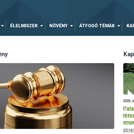
ÉLELMISZER
NÖVÉNY
ÁTFOGÓ TÉMÁK
KA
ény
Kap
2026. j
Patá
léte
enge
2016/