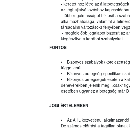
- keretet hoz létre az állatbetegsége
az éghajlatváltozáshoz kapcsolódóa
- több rugalmasságot biztosít a szabá
alkalmazhatósága, valamint a felmerül
társadalmi változások) fényében végz
- megfelelőbb jogalapot biztosít az a
kiegészítve a korábbi szabályokat
FONTOS
• Bizonyos szabályok (kötelezettségek
függetlenül.
• Bizonyos betegség-specifikus szab
• Bizonyos betegségek esetén a katego
denevérekben jelenik meg, „csak” figy
esetében ugyanez a betegség már B k
JOGI ÉRTELEMBEN
• Az AHL közvetlenül alkalmazandó
De számos előírást a tagállamoknak kel