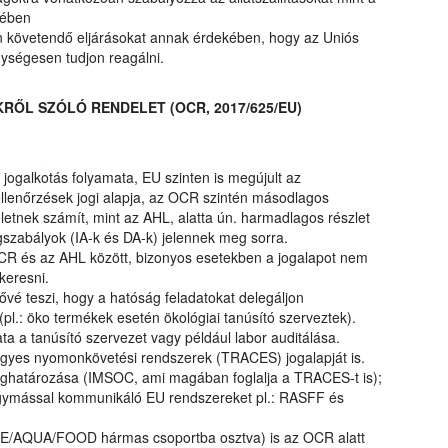
intetében
 követendő eljárásokat annak érdekében, hogy az Uniós
ységesen tudjon reagálni.
RŐL SZÓLÓ RENDELET (OCR, 2017/625/EU)
ogalkotás folyamata, EU szinten is megújult az
 ellenőrzések jogi alapja, az OCR szintén másodlagos
etnek számít, mint az AHL, alatta ún. harmadlagos részlet
gszabályok (IA-k és DA-k) jelennek meg sorra.
R és az AHL között, bizonyos esetekben a jogalapot nem
keresni.
é teszi, hogy a hatóság feladatokat delegáljon
pl.: öko termékek esetén ökológiai tanúsító szerveztek).
a a tanúsító szervezet vagy például labor auditálása.
gyes nyomonkövetési rendszerek (TRACES) jogalapját is.
határozása (IMSOC, ami magában foglalja a TRACES-t is);
egymással kommunikáló EU rendszereket pl.: RASFF és
RE/AQUA/FOOD hármas csoportba osztva) is az OCR alatt