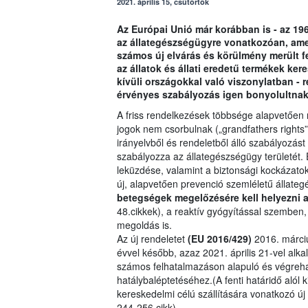
2021. április 15, csütörtök
Az Európai Unió már korábban is - az 19
az állategészségügyre vonatkozóan, ame
számos új elvárás és körülmény merült fe
az állatok és állati eredetű termékek ke
kívüli országokkal való viszonylatban -
érvényes szabályozás igen bonyolultnak
A friss rendelkezések többsége alapvetően 
jogok nem csorbulnak („grandfathers rights”)
irányelvből és rendeletből álló szabályozást 
szabályozza az állategészségügy területét.
leküzdése, valamint a biztonsági kockázatok
új, alapvetően prevenció szemléletű állateg
betegségek megelőzésére kell helyezni 
48.cikkek), a reaktív gyógyítással szemben
megoldás is.
Az új rendeletet
(EU 2016/429)
2016. márciu
évvel később, azaz 2021. április 21-vel al
számos felhatalmazáson alapuló és végrehajt
hatálybaléptetéséhez.(A fenti határidő alól k
kereskedelmi célú szállítására vonatkozó 
244-256.cikk)