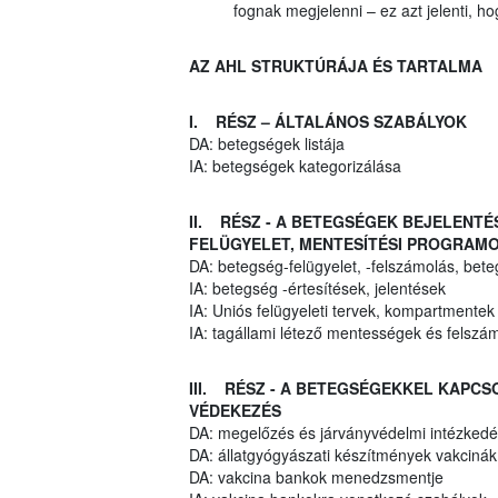
fognak megjelenni – ez azt jelenti, 
AZ AHL STRUKTÚRÁJA ÉS TARTALMA
I. RÉSZ – ÁLTALÁNOS SZABÁLYOK
DA: betegségek listája
IA: betegségek kategorizálása
II. RÉSZ - A BETEGSÉGEK BEJELENT
FELÜGYELET, MENTESÍTÉSI PROGRAMO
DA: betegség-felügyelet, -felszámolás, bet
IA: betegség -értesítések, jelentések
IA: Uniós felügyeleti tervek, kompartmentek
IA: tagállami létező mentességek és felszá
III. RÉSZ - A BETEGSÉGEKKEL KAPC
VÉDEKEZÉS
DA: megelőzés és járványvédelmi intézkedés
DA: állatgyógyászati készítmények vakciná
DA: vakcina bankok menedzsmentje