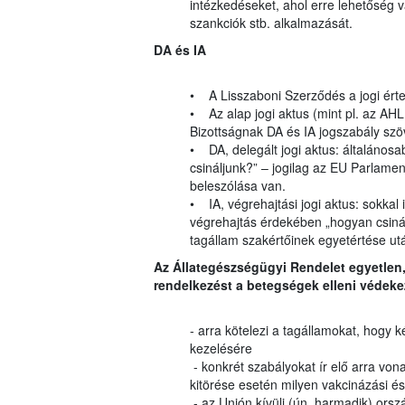
intézkedéseket, ahol erre lehetőség v
szankciók stb. alkalmazását.
DA és IA
• A Lisszaboni Szerződés a jogi ért
• Az alap jogi aktus (mint pl. az AH
Bizottságnak DA és IA jogszabály szö
• DA, delegált jogi aktus: általánosab
csináljunk?” – jogilag az EU Parlam
beleszólása van.
• IA, végrehajtási jogi aktus: sokkal
végrehajtás érdekében „hogyan csinálj
tagállam szakértőinek egyetértése ut
Az Állategészségügyi Rendelet egyetlen
rendelkezést a betegségek elleni védeke
- arra kötelezi a tagállamokat, hog
kezelésére
- konkrét szabályokat ír elő arra von
kitörése esetén milyen vakcinázási é
- az Unión kívüli (ún. harmadik) orsz