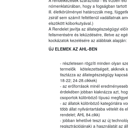
A rendelkezések szárazföldi - és vízben élő
nómenklatúrában, hogy a fogságban tartott 
ill. életkörülményei határozzák meg, függetle
zsiráf sem számít feltétlenül vadállatnak am
elszökött kóborkutyával.)
A Rendelet javítja az állategészségügyi elő
felismerésére és leküzdésére, illetve az eg
kockázatok kezelésére az alábbiak alapján:
ÚJ ELEMEK AZ AHL-BEN
- részletesen rögzíti minden olyan sz
termelők kötelezettségeit, akiknek
tisztázza az állategészségügy kapcsán
18-22; 24-28.cikkek)
- az erőforrások minél eredményesebb
érdekében jobban kiaknázza azt, hog
csoportok különböző típusú megfigye
- az állatok különböző kategóriáira v
több állat nyilvántartásba vételét és
rendelet; AHL 84.cikk)
- jobban lehetővé teszi az új technoló
regisztrációjának) a használatát az á