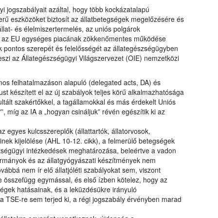
i jogszabályait azáltal, hogy több kockázatalapú
erű eszközöket biztosít az állatbetegségek megelőzésére és
llat- és élelmiszertermelés, az uniós polgárok
int az EU egységes piacának zökkenőmentes működése
k pontos szerepét és felelősségét az állategészségügyben
szi az Állategészségügyi Világszervezet (OIE) nemzetközi
mos felhatalmazáson alapuló (delegated acts, DA) és
ust készített el az új szabályok teljes körű alkalmazhatósága
tált szakértőkkel, a tagállamokkal és más érdekelt Uniós
?”, míg az IA a „hogyan csináljuk” révén egészítik ki az
 egyes kulcsszereplők (állattartók, állatorvosok,
inek kijelölése (AHL 10-12. cikk), a felmerülő betegségek
zségügyi intézkedések meghatározása, beleértve a vadon
karmányok és az állatgyógyászati készítmények nem
vábbá nem ír elő állatjóléti szabályokat sem, viszont
te összefügg egymással, és első ízben kötelez, hogy az
gségek hatásainak, és a leküzdésükre irányuló
a TSE-re sem terjed ki, a régi jogszabály érvényben marad