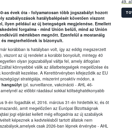
49. a
szára
60-as évek óta - folyamatosan több jogszabályt hozott
össze
TO
ly szabályozások hatálybalépését követően viszont
előír
l, ilyen például az új betegségek megjelenése. Emellett
idősz
reskedelmi forgalma - mind Unión belüli, mind az Unión
 rendkívüli mértékben megnőtt. Ezenfelül a mostanáig
 és megterhelőnek is bizonyult.
már korábban is hatályban volt, így az eddig megszerzett
, viszont az új rendelet a korábbi bonyolult, mintegy 40
egyetlen olyan jogszabállyal váltja fel, amely átfogóan
 Ezáltal könnyebbé válik az állatbetegségek megelőzése és
 koordinált kezelése. A Kerettörvényben kifejeződik az EU
észségügyi stratégiája, miszerint proaktív módon, a
a hangsúlyt
(pl. surveillance, vakcináció - AHL 46-
, amelynél az előbbi ráadásul sokkal költséghatékonyabb
s 9-én fogadták el, 2016. március 31-én hirdették ki, és öt
kalmazandó, amit megelőzően az Európai Bizottságnak
ási jogi eljárást kellett még elfogadnia az új szabályok
ivételt képeznek a kedvtelésből tartott állatok nem
új szabályok,amelyek csak 2026-ban lépnek érvénybe - AHL