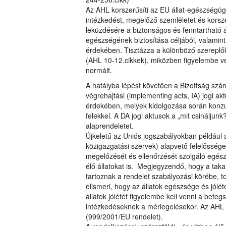
Az AHL korszerűsíti az EU állat-egészségügy
intézkedést, megelőző szemléletet és korsz
leküzdésére a biztonságos és fenntartható á
egészségének biztosítása céljából, valam
érdekében. Tisztázza a különböző szereplő
(AHL 10-12.cikkek), miközben figyelembe ve
normáit.
A hatályba lépést követően a Bizottság szá
végrehajtási (implementing acts, IA) jogi akt
érdekében, melyek kidolgozása során konzul
felekkel. A DA jogi aktusok a „mit csináljunk
alaprendeletet.
Újkeletű az Uniós jogszabályokban például az
közigazgatási szervek) alapvető felelőssége
megelőzését és ellenőrzését szolgáló egés
élő állatokat is. Megjegyzendő, hogy a ta
tartoznak a rendelet szabályozási körébe, to
elismeri, hogy az állatok egészsége és jólé
állatok jólétét figyelembe kell venni a bete
intézkedéseknek a mérlegelésekor. Az AHL 
(999/2001/EU rendelet).