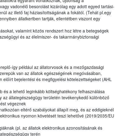
 állatokra egyaránt vonatkoznak, újdonság a
vagy vadonélő besorolást kizárólag egy adott egyed tartási-
nül az illető faj háziasítottságának a fokától. (Tehát pl.egy
ennyiben állatkertben tartják, ellentétben viszont egy
írásokat, valamint közös rendszert hoz létre a betegségek
észségügyi és az élelmiszer- és takarmánybiztonsági
ereplő-így például az állatorvosok és a mezőgazdasági
 szerepük van az állatok egészségének megóvásában,
 előírt bejelentési és megfigyelési kötelezettségeket (AHL
 és a lehető leginkább költséghatékony felhasználása
y az állategészségügy területén tevékenykedő különböző
lést végeznek
onatkozóan eltérő szabályokat állapít meg, és az eddigieknél
 elektronikus nyomon követését teszi lehetővé (2019/2035/EU
giáknak (pl. az állatok elektronikus azonosításának és
llategészségügy terén