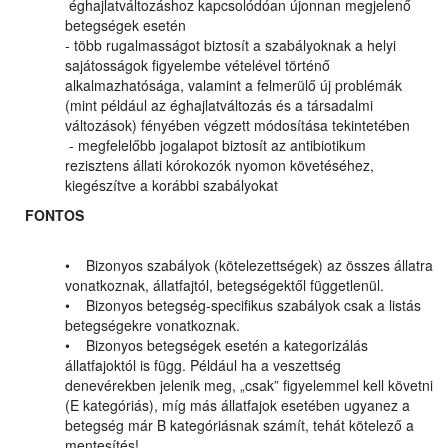
éghajlatváltozáshoz kapcsolódóan újonnan megjelenő
betegségek esetén
- több rugalmasságot biztosít a szabályoknak a helyi
sajátosságok figyelembe vételével történő
alkalmazhatósága, valamint a felmerülő új problémák
(mint például az éghajlatváltozás és a társadalmi
változások) fényében végzett módosítása tekintetében
- megfelelőbb jogalapot biztosít az antibiotikum
rezisztens állati kórokozók nyomon követéséhez,
kiegészítve a korábbi szabályokat
FONTOS
• Bizonyos szabályok (kötelezettségek) az összes állatra
vonatkoznak, állatfajtól, betegségektől függetlenül.
• Bizonyos betegség-specifikus szabályok csak a listás
betegségekre vonatkoznak.
• Bizonyos betegségek esetén a kategorizálás
állatfajoktól is függ. Például ha a veszettség
denevérekben jelenik meg, „csak” figyelemmel kell követni
(E kategóriás), míg más állatfajok esetében ugyanez a
betegség már B kategóriásnak számít, tehát kötelező a
mentesítés!