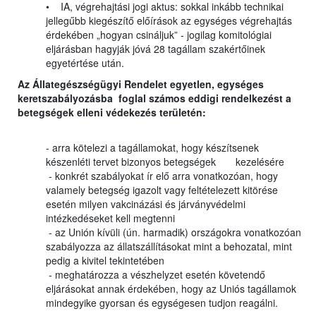
• IA, végrehajtási jogi aktus: sokkal inkább technikai
jellegűbb kiegészítő előírások az egységes végrehajtás
érdekében „hogyan csináljuk” - jogilag komitológiai
eljárásban hagyják jóvá 28 tagállam szakértőinek
egyetértése után.
Az Állategészségügyi Rendelet egyetlen, egységes
keretszabályozásba foglal számos eddigi rendelkezést a
betegségek elleni védekezés területén:
- arra kötelezi a tagállamokat, hogy készítsenek
készenléti tervet bizonyos betegségek kezelésére
- konkrét szabályokat ír elő arra vonatkozóan, hogy
valamely betegség igazolt vagy feltételezett kitörése
esetén milyen vakcinázási és járványvédelmi
intézkedéseket kell megtenni
- az Unión kívüli (ún. harmadik) országokra vonatkozóan
szabályozza az állatszállításokat mint a behozatal, mint
pedig a kivitel tekintetében
- meghatározza a vészhelyzet esetén követendő
eljárásokat annak érdekében, hogy az Uniós tagállamok
mindegyike gyorsan és egységesen tudjon reagálni.