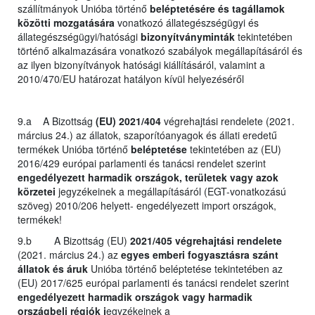
szállítmányok Unióba történő
beléptetésére és tagállamok
közötti mozgatására
vonatkozó állategészségügyi és
állategészségügyi/hatósági
bizonyítványminták
tekintetében
történő alkalmazására vonatkozó szabályok megállapításáról és
az ilyen bizonyítványok hatósági kiállításáról, valamint a
2010/470/EU határozat hatályon kívül helyezéséről
9.a A Bizottság
(EU) 2021/404
végrehajtási rendelete (2021.
március 24.) az állatok, szaporítóanyagok és állati eredetű
termékek Unióba történő
beléptetése
tekintetében az (EU)
2016/429 európai parlamenti és tanácsi rendelet szerint
engedélyezett harmadik országok, területek vagy azok
körzetei
jegyzékeinek a megállapításáról (EGT-vonatkozású
szöveg) 2010/206 helyett- engedélyezett import országok,
termékek!
9.b A Bizottság (EU)
2021/405 végrehajtási rendelete
(2021. március 24.) az
egyes emberi fogyasztásra szánt
állatok és áruk
Unióba történő beléptetése tekintetében az
(EU) 2017/625 európai parlamenti és tanácsi rendelet szerint
engedélyezett harmadik országok vagy harmadik
országbeli régiók j
egyzékeinek a