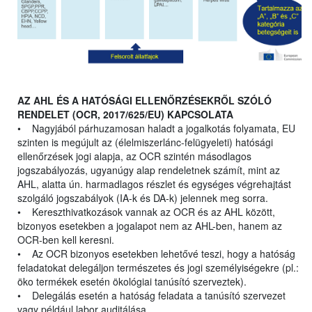
AZ AHL ÉS A HATÓSÁGI ELLENŐRZÉSEKRŐL SZÓLÓ
RENDELET (OCR, 2017/625/EU) KAPCSOLATA
• Nagyjából párhuzamosan haladt a jogalkotás folyamata, EU
szinten is megújult az (élelmiszerlánc-felügyeleti) hatósági
ellenőrzések jogi alapja, az OCR szintén másodlagos
jogszabályozás, ugyanúgy alap rendeletnek számít, mint az
AHL, alatta ún. harmadlagos részlet és egységes végrehajtást
szolgáló jogszabályok (IA-k és DA-k) jelennek meg sorra.
• Kereszthivatkozások vannak az OCR és az AHL között,
bizonyos esetekben a jogalapot nem az AHL-ben, hanem az
OCR-ben kell keresni.
• Az OCR bizonyos esetekben lehetővé teszi, hogy a hatóság
feladatokat delegáljon természetes és jogi személyiségekre (pl.:
öko termékek esetén ökológiai tanúsító szerveztek).
• Delegálás esetén a hatóság feladata a tanúsító szervezet
vagy például labor auditálása.