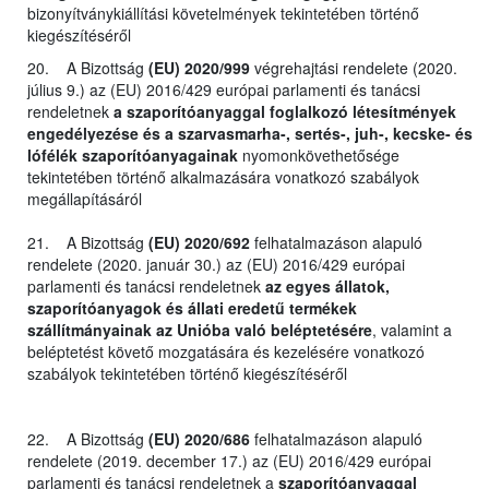
bizonyítványkiállítási követelmények tekintetében történő
kiegészítéséről
20. A Bizottság
(EU) 2020/999
végrehajtási rendelete (2020.
július 9.) az (EU) 2016/429 európai parlamenti és tanácsi
rendeletnek
a szaporítóanyaggal foglalkozó létesítmények
engedélyezése és a szarvasmarha-, sertés-, juh-, kecske- és
lófélék szaporítóanyagainak
nyomonkövethetősége
tekintetében történő alkalmazására vonatkozó szabályok
megállapításáról
21. A Bizottság
(EU) 2020/692
felhatalmazáson alapuló
rendelete (2020. január 30.) az (EU) 2016/429 európai
parlamenti és tanácsi rendeletnek
az egyes állatok,
szaporítóanyagok és állati eredetű termékek
szállítmányainak az Unióba való beléptetésére
, valamint a
beléptetést követő mozgatására és kezelésére vonatkozó
szabályok tekintetében történő kiegészítéséről
22. A Bizottság
(EU) 2020/686
felhatalmazáson alapuló
rendelete (2019. december 17.) az (EU) 2016/429 európai
parlamenti és tanácsi rendeletnek a
szaporítóanyaggal