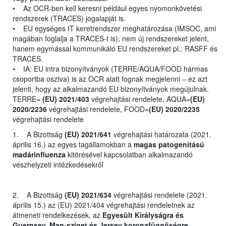
• Az OCR-ben kell keresni például egyes nyomonkövetési
rendszerek (TRACES) jogalapját is.
• EU egységes IT keretrendszer meghatározása (IMSOC, ami
magában foglalja a TRACES-t is); nem új rendszereket jelent,
hanem egymással kommunikáló EU rendszereket pl.: RASFF és
TRACES.
• IA: EU intra bizonyítványok (TERRE/AQUA/FOOD hármas
csoportba osztva) is az OCR alatt fognak megjelenni – ez azt
jelenti, hogy az alkalmazandó EU bizonyítványok megújulnak.
TERRE=
(EU) 2021/403
végrehajtási rendelete, AQUA=
(EU)
2020/2236
végrehajtási rendelete, FOOD=
(EU) 2020/2235
végrehajtási rendelete
1. A Bizottság
(EU) 2021/641
végrehajtási határozata (2021.
április 16.) az egyes tagállamokban a
magas patogenitású
madárinfluenza
kitörésével kapcsolatban alkalmazandó
vészhelyzeti intézkedésekről
2. A Bizottság
(EU) 2021/634
végrehajtási rendelete (2021.
április 15.) az (EU) 2021/404 végrehajtási rendeletnek az
átmeneti rendelkezések, az
Egyesült Királyságra és
Guernsey, Man-sziget és Jersey koronafüggőségre