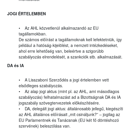
JOGI ÉRTELEMBEN
• Az AHL közvetlenül alkalmazandó az EU
tagállamokban.
De számos előírást a tagállamoknak kell lefektetniük, így
például a hatóság-kijelölést, a nemzeti intézkedéseket,
ahol erre lehetőség van, beleértve a szigorúbb
szabályozás elrendelését, a szankciók stb. alkalmazását.
DA és IA
• A Lisszaboni Szerződés a jogi értelemben vett
elsődleges szabályozás.
• Az alap jogi aktus (mint pl. az AHL, ami másodlagos
szabályozás) felhatalmazást ad a Bizottságnak DA és IA
jogszabály szövegtervezetek előkészítésére.
• DA, delegált jogi aktus: általánosabb jellegű, kiegészíti
az AHL általános előírásait „mit csináljunk?” – jogilag az
EU Parlamentnek és Tanácsnak (EU két fő döntéshozó
szervének) beleszólása van.