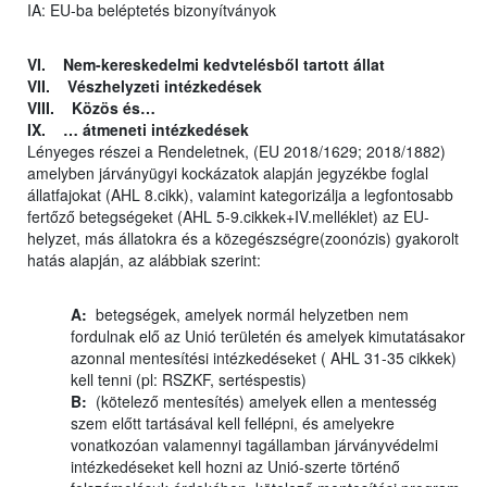
IA: EU-ba beléptetés bizonyítványok
VI. Nem-kereskedelmi kedvtelésből tartott állat
VII. Vészhelyzeti intézkedések
VIII. Közös és…
IX. … átmeneti intézkedések
Lényeges részei a Rendeletnek, (EU 2018/1629; 2018/1882)
amelyben járványügyi kockázatok alapján jegyzékbe foglal
állatfajokat (AHL 8.cikk), valamint kategorizálja a legfontosabb
fertőző betegségeket (AHL 5-9.cikkek+IV.melléklet) az EU-
helyzet, más állatokra és a közegészségre(zoonózis) gyakorolt
hatás alapján, az alábbiak szerint:
A:
betegségek, amelyek normál helyzetben nem
fordulnak elő az Unió területén és amelyek kimutatásakor
azonnal mentesítési intézkedéseket ( AHL 31-35 cikkek)
kell tenni (pl: RSZKF, sertéspestis)
B:
(kötelező mentesítés) amelyek ellen a mentesség
szem előtt tartásával kell fellépni, és amelyekre
vonatkozóan valamennyi tagállamban járványvédelmi
intézkedéseket kell hozni az Unió-szerte történő