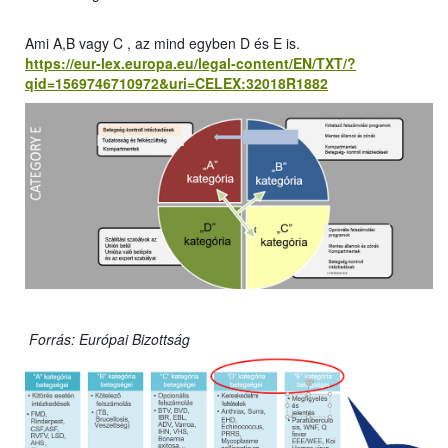
Ami A,B vagy C , az mind egyben D és E is.
https://eur-lex.europa.eu/legal-content/EN/TXT/?
qid=1569746710972&uri=CELEX:32018R1882
Forrás: Európai Bizottság