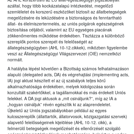
azáltal, hogy több kockázatalapú intézkedést, megelőző
szemléletet és korszerű eszközöket biztosít az állatbetegségek
megelőzésére és leküzdésére a biztonságos és fenntartható
állat- és élelmiszertermelés, az uniós polgárok egészségének
biztosítása céljából, valamint az EU egységes piacának
zökkenőmentes működése érdekében. Tisztázza a különböző
szereplők pontos szerepét és felelősségét az
állategészségügyben (AHL 10-12.cikkek), miközben figyelembe
veszi az Állategészségügyi Világszervezet (OIE) nemzetközi
normáit.
A hatályba lépést követően a Bizottság számos felhatalmazáson
alapuló (delegated acts, DA) és végrehajtási (implementing acts,
IA) jogi aktust készített el az új szabályok teljes körű
alkalmazhatósága érdekében, melyek kidolgozása során
konzultált szakértőkkel, a tagállamokkal és más érdekelt Uniós
felekkel. A DA jogi aktusok a „mit csináljunk?”, míg az IA a
„hogyan csináljuk” révén egészítik ki az alaprendeletet.
Újkeletű az Uniós jogszabályokban például az egyes
kulcsszereplők (állattartók, állatorvosok, közigazgatási szervek)
alapvető felelősségeinek kijelölése (AHL 10-12. cikk), a
felmerülő betegségek megelőzését és ellenőrzését szolgáló