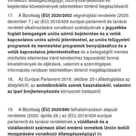
bejelentési követelmények tekintetében történő kiegészítéséről
17. A Bizottság
(EU) 2020/2002
végrehajtási rendelete (2020.
december 7.) az (EU) 2016/429 európai parlamenti és tanácsi
rendelet alkalmazására vonatkozó szabályoknak a
jegyzékbe
foglalt betegségek uniós szintű bejelentése és a velük
kapcsolatos uniós szintű jelentéstétel, az uniós felügyeleti
programok és mentesítési programok benyújtásához és a
velük kapcsolatos jelentéstételhez
és a betegségtől mentes
minősítés elismerése iránti kérelemhez kapcsolódó formai
követelmények és eljárások, valamint a számítógépes
információs rendszer tekintetében történő megállapításáról
18. Az Európai Parlament 2018. október 25-i állásfoglalása az
állatjólétről, az
antimikrobiális szerek használatáról, valamint
az ipari brojlertenyésztés
környezeti hatásairól
19. A Bizottság
(EU) 2020/990
felhatalmazáson alapuló
rendelete (2020. április 28.) az (EU) 2016/429 európai
parlamenti és tanácsi rendeletnek a
víziállatok és a
víziállatoktól származó állati eredetű termékek Unión belüli
mozgatására vonatkozó állategészségügyi
és