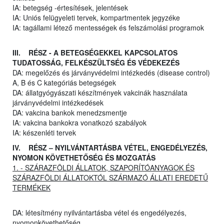
IA: betegség -értesítések, jelentések
IA: Uniós felügyeleti tervek, kompartmentek jegyzéke
IA: tagállami létező mentességek és felszámolási programok
III. RÉSZ - A BETEGSÉGEKKEL KAPCSOLATOS
TUDATOSSÁG, FELKÉSZÜLTSÉG ÉS VÉDEKEZÉS
DA: megelőzés és járványvédelmi intézkedés (disease control)
A, B és C kategóriás betegségek
DA: állatgyógyászati készítmények vakcinák használata
járványvédelmi intézkedések
DA: vakcina bankok menedzsmentje
IA: vakcina bankokra vonatkozó szabályok
IA: készenléti tervek
IV. RÉSZ – NYILVÁNTARTÁSBA VÉTEL, ENGEDÉLYEZÉS,
NYOMON KÖVETHETŐSÉG ÉS MOZGATÁS
1. - SZÁRAZFÖLDI ÁLLATOK, SZAPORÍTÓANYAGOK ÉS
SZÁRAZFÖLDI ÁLLATOKTÓL SZÁRMAZÓ ÁLLATI EREDETŰ
TERMÉKEK
DA: létesítmény nyilvántartásba vétel és engedélyezés,
nyomonkövethetőség