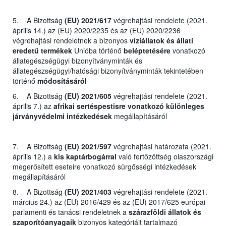
5. A Bizottság
(EU) 2021/617
végrehajtási rendelete (2021.
április 14.) az (EU) 2020/2235 és az (EU) 2020/2236
végrehajtási rendeletnek a bizonyos
víziállatok és állati
eredetű termékek
Unióba történő
beléptetésére
vonatkozó
állategészségügyi bizonyítványminták és
állategészségügyi/hatósági bizonyítványminták tekintetében
történő
módosításáról
6. A Bizottság
(EU) 2021/605
végrehajtási rendelete (2021.
április 7.) az
afrikai sertéspestisre vonatkozó különleges
járványvédelmi intézkedések
megállapításáról
7. A Bizottság
(EU) 2021/597
végrehajtási határozata (2021.
április 12.) a
kis kaptárbogárral
való fertőzöttség olaszországi
megerősített eseteire vonatkozó sürgősségi intézkedések
megállapításáról
8. A Bizottság
(EU) 2021/403
végrehajtási rendelete (2021.
március 24.) az (EU) 2016/429 és az (EU) 2017/625 európai
parlamenti és tanácsi rendeletnek a
szárazföldi állatok és
szaporítóanyagaik
bizonyos kategóriáit tartalmazó