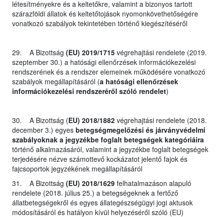
létesítményekre és a keltetőkre, valamint a bizonyos tartott
szárazföldi állatok és keltetőtojások nyomonkövethetőségére
vonatkozó szabályok tekintetében történő kiegészítéséről
29. A Bizottság
(EU) 2019/1715
végrehajtási rendelete (2019.
szeptember 30.) a hatósági ellenőrzések információkezelési
rendszerének és a rendszer elemeinek működésére vonatkozó
szabályok megállapításáról (
a hatósági ellenőrzések
információkezelési rendszeréről szóló rendelet
)
30. A Bizottság (
EU) 2018/1882
végrehajtási rendelete (2018.
december 3.) egyes
betegségmegelőzési és járványvédelmi
szabályoknak a jegyzékbe foglalt betegségek kategóriáira
történő alkalmazásáról, valamint a jegyzékbe foglalt betegségek
terjedésére nézve számottevő kockázatot jelentő fajok és
fajcsoportok jegyzékének megállapításáról
31. A Bizottság
(EU) 2018/1629
felhatalmazáson alapuló
rendelete (2018. július 25.) a betegségeknek a fertőző
állatbetegségekről és egyes állategészségügyi jogi aktusok
módosításáról és hatályon kívül helyezéséről szóló (EU)