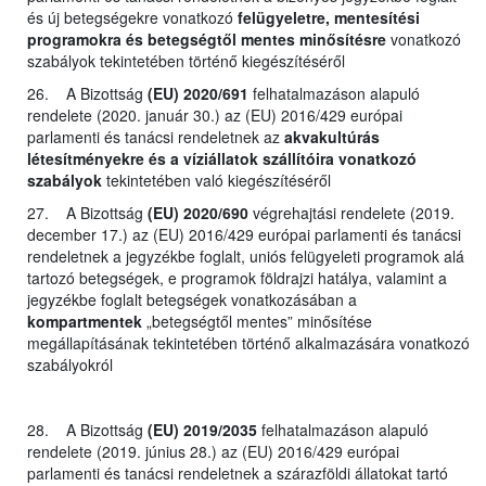
és új betegségekre vonatkozó
felügyeletre, mentesítési
programokra és betegségtől mentes minősítésre
vonatkozó
szabályok tekintetében történő kiegészítéséről
26. A Bizottság
(EU) 2020/691
felhatalmazáson alapuló
rendelete (2020. január 30.) az (EU) 2016/429 európai
parlamenti és tanácsi rendeletnek az
akvakultúrás
létesítményekre és a víziállatok szállítóira vonatkozó
szabályok
tekintetében való kiegészítéséről
27. A Bizottság
(EU) 2020/690
végrehajtási rendelete (2019.
december 17.) az (EU) 2016/429 európai parlamenti és tanácsi
rendeletnek a jegyzékbe foglalt, uniós felügyeleti programok alá
tartozó betegségek, e programok földrajzi hatálya, valamint a
jegyzékbe foglalt betegségek vonatkozásában a
kompartmentek
„betegségtől mentes” minősítése
megállapításának tekintetében történő alkalmazására vonatkozó
szabályokról
28. A Bizottság
(EU) 2019/2035
felhatalmazáson alapuló
rendelete (2019. június 28.) az (EU) 2016/429 európai
parlamenti és tanácsi rendeletnek a szárazföldi állatokat tartó