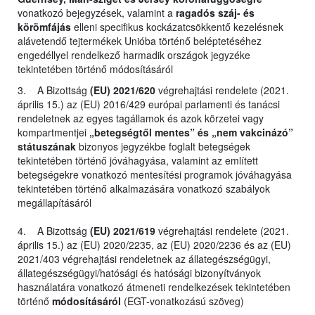
vonatkozó bejegyzések, valamint a
ragadós száj- és
körömfájás
elleni specifikus kockázatcsökkentő kezelésnek
alávetendő tejtermékek Unióba történő beléptetéséhez
engedéllyel rendelkező harmadik országok jegyzéke
tekintetében történő módosításáról
3. A Bizottság
(EU) 2021/620
végrehajtási rendelete (2021.
április 15.) az (EU) 2016/429 európai parlamenti és tanácsi
rendeletnek az egyes tagállamok és azok körzetei vagy
kompartmentjei
„betegségtől mentes” és „nem vakcinázó”
státuszának
bizonyos jegyzékbe foglalt betegségek
tekintetében történő jóváhagyása, valamint az említett
betegségekre vonatkozó mentesítési programok jóváhagyása
tekintetében történő alkalmazására vonatkozó szabályok
megállapításáról
4. A Bizottság
(EU) 2021/619
végrehajtási rendelete (2021.
április 15.) az (EU) 2020/2235, az (EU) 2020/2236 és az (EU)
2021/403 végrehajtási rendeletnek az állategészségügyi,
állategészségügyi/hatósági és hatósági bizonyítványok
használatára vonatkozó átmeneti rendelkezések tekintetében
történő
módosításáról
(EGT-vonatkozású szöveg)