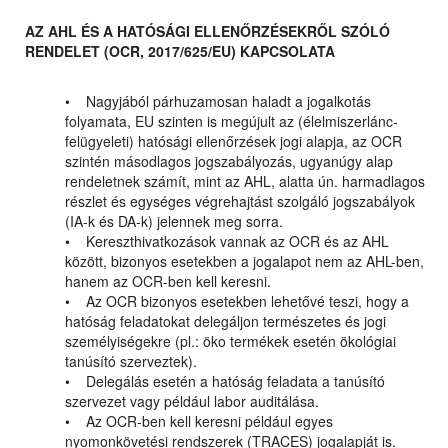
AZ AHL ÉS A HATÓSÁGI ELLENŐRZÉSEKRŐL SZÓLÓ
RENDELET (OCR, 2017/625/EU) KAPCSOLATA
• Nagyjából párhuzamosan haladt a jogalkotás
folyamata, EU szinten is megújult az (élelmiszerlánc-
felügyeleti) hatósági ellenőrzések jogi alapja, az OCR
szintén másodlagos jogszabályozás, ugyanúgy alap
rendeletnek számít, mint az AHL, alatta ún. harmadlagos
részlet és egységes végrehajtást szolgáló jogszabályok
(IA-k és DA-k) jelennek meg sorra.
• Kereszthivatkozások vannak az OCR és az AHL
között, bizonyos esetekben a jogalapot nem az AHL-ben,
hanem az OCR-ben kell keresni.
• Az OCR bizonyos esetekben lehetővé teszi, hogy a
hatóság feladatokat delegáljon természetes és jogi
személyiségekre (pl.: öko termékek esetén ökológiai
tanúsító szerveztek).
• Delegálás esetén a hatóság feladata a tanúsító
szervezet vagy például labor auditálása.
• Az OCR-ben kell keresni például egyes
nyomonkövetési rendszerek (TRACES) jogalapját is.