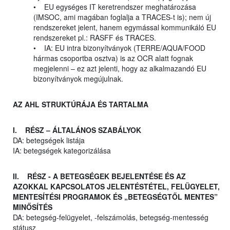
• EU egységes IT keretrendszer meghatározása
(IMSOC, ami magában foglalja a TRACES-t is); nem új
rendszereket jelent, hanem egymással kommunikáló EU
rendszereket pl.: RASFF és TRACES.
• IA: EU intra bizonyítványok (TERRE/AQUA/FOOD
hármas csoportba osztva) is az OCR alatt fognak
megjelenni – ez azt jelenti, hogy az alkalmazandó EU
bizonyítványok megújulnak.
AZ AHL STRUKTÚRÁJA ÉS TARTALMA
I. RÉSZ – ÁLTALÁNOS SZABÁLYOK
DA: betegségek listája
IA: betegségek kategorizálása
II. RÉSZ - A BETEGSÉGEK BEJELENTÉSE ÉS AZ
AZOKKAL KAPCSOLATOS JELENTÉSTÉTEL, FELÜGYELET,
MENTESÍTÉSI PROGRAMOK ÉS „BETEGSÉGTŐL MENTES”
MINŐSÍTÉS
DA: betegség-felügyelet, -felszámolás, betegség-mentesség
státusz