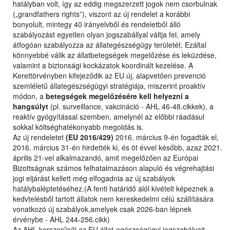
hatályban volt, így az eddig megszerzett jogok nem csorbulnak
(„grandfathers rights”), viszont az új rendelet a korábbi
bonyolult, mintegy 40 irányelvből és rendeletből álló
szabályozást egyetlen olyan jogszabállyal váltja fel, amely
átfogóan szabályozza az állategészségügy területét. Ezáltal
könnyebbé válik az állatbetegségek megelőzése és leküzdése,
valamint a biztonsági kockázatok koordinált kezelése. A
Kerettörvényben kifejeződik az EU új, alapvetően prevenció
szemléletű állategészségügyi stratégiája, miszerint proaktív
módon, a
betegségek megelőzésére kell helyezni a
hangsúlyt
(pl. surveillance, vakcináció - AHL 46-48.cikkek), a
reaktív gyógyítással szemben, amelynél az előbbi ráadásul
sokkal költséghatékonyabb megoldás is.
Az új rendeletet
(EU 2016/429)
2016. március 9-én fogadták el,
2016. március 31-én hirdették ki, és öt évvel később, azaz 2021.
április 21-vel alkalmazandó, amit megelőzően az Európai
Bizottságnak számos felhatalmazáson alapuló és végrehajtási
jogi eljárást kellett még elfogadnia az új szabályok
hatálybaléptetéséhez.(A fenti határidő alól kivételt képeznek a
kedvtelésből tartott állatok nem kereskedelmi célú szállítására
vonatkozó új szabályok,amelyek csak 2026-ban lépnek
érvénybe - AHL 244-256.cikk)
Az AHL korszerűsíti az EU állat-egészségügyi jogszabályait