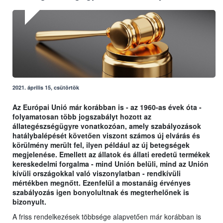
2021. április 15, csütörtök
Az Európai Unió már korábban is - az 1960-as évek óta -
folyamatosan több jogszabályt hozott az
állategészségügyre vonatkozóan, amely szabályozások
hatálybalépését követően viszont számos új elvárás és
körülmény merült fel, ilyen például az új betegségek
megjelenése. Emellett az állatok és állati eredetű termékek
kereskedelmi forgalma - mind Unión belüli, mind az Unión
kívüli országokkal való viszonylatban - rendkívüli
mértékben megnőtt. Ezenfelül a mostanáig érvényes
szabályozás igen bonyolultnak és megterhelőnek is
bizonyult.
A friss rendelkezések többsége alapvetően már korábban is