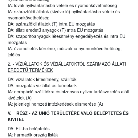
IA: lovak nyilvántartásba vétele és nyomonkövethetőség
IA: szárazföldi állatok (kivéve ló) nyilvántartásba vétele és
nyomonkövethetőség
DA: szárazföldi állatok (T) intra EU mozgatás
DA: állati eredetű anyagok (T) intra EU mozgatás
DA: szaporítóanyagok létesítmény engedélyezés és intra EU
mozgatás
IA: üzemeltetők kérelme, műszalma nyomonkövethetőség,
jelölés
2. - VÍZIÁLLATOK ÉS VÍZIÁLLATOKTÓL SZÁRMAZÓ ÁLLATI
EREDETŰ TERMÉKEK
DA: víziállatok létesítmény, szállítók
DA: mozgatás víziállat és termékeik
IA: derogáció szállítókra és bizonyos nyilvántartásvezetés alóli
kivételek (A)
IA: jelenlegi nemzeti intézkedések elismerése (A)
V. RÉSZ - AZ UNIÓ TERÜLETÉRE VALÓ BELÉPTETÉS ÉS
KIVITEL
DA: EU-ba beléptetés
IA: harmadik ország listák