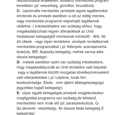
felszámolásuk érdekében, kötelező mentesítési program
keretében (pl: veszettség, gümőkór, brucellózis)
C:
(opcionális mentesítés )amelyek egyes tagállamokat
érintenek és amelyek esetében a cél az eddig mentes,
vagy mentesítési programot végrehajtó tagállamok
védelme. ( intézkedésekre van szükség ahhoz, hogy
megakadályozható legyen átterjedésük az Unió
hivatalosan betegségtől mentesnek minősülő - AHL 36-
42.cikkek - vagy olyan területeire, amelyek rendelkeznek
mentesítési programokkal ( pl: Kéknyelv, szarvasmarha
leukózis, IBR, Aujeszky-betegség, méhek varroa-atka
okozta betegsége)
D:
melyek esetében azért van szükség intézkedésre,
hogy megakadályozzák az Unió területére való bejutást
vagy a tagállamok közötti mozgatás következményeként
való elterjedésüket ( pl: Lépfene, lovak fert.
kevésvérűsége, Ebola - mint újként állategészségügyi
jegyzékbe foglalt betegség!)
E:
olyan egyéb betegségek,amelyek megjelenésekor
megfigyelési programra van szükség,de kötelező
mentesítést nem írnak elő (pl: paratuberkulózis, Q-
láz,denevér- veszettség). Az összes listás betegség E
kategóriás!