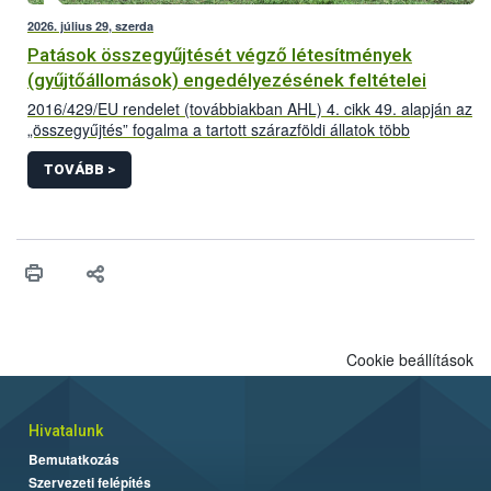
2026. július 29, szerda
Patások összegyűjtését végző létesítmények
(gyűjtőállomások) engedélyezésének feltételei
2016/429/EU rendelet (továbbiakban AHL) 4. cikk 49. alapján az
„összegyűjtés” fogalma a tartott szárazföldi állatok több
létesítményből történő összegyűjtése az adott állatfajra
vonatkozóan előírt minimum tartózkodási időnél rövidebb
TOVÁBB >
időszakra vonatkozik,
Cookie beállítások
Hivatalunk
Bemutatkozás
Szervezeti felépítés