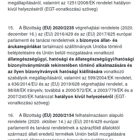
megállapításáról, valamint az 1251/2008/EK rendelet hatályon
kívül helyezéséről (EGT-vonatkozású szöveg)
15. A Bizottság
(EU) 2020/2235
végrehajtási rendelete (2020.
december 16.) az (EU) 2016/429 és az (EU) 2017/625 európai
parlamenti és tanácsi rendeletnek a
bizonyos állat- és
árukategóriákat
tartalmazó szállítmányok Unióba történő
beléptetésére és Unión belüli mozgatására vonatkozó
állategészségügyi, hatósági és állategészségügyi/hatósági
bizonyítványminták tekintetében történő alkalmazására és
az ilyen bizonyítványok hatósági kiállítására
vonatkozó
szabályok megállapításáról, valamint az 599/2004/EK rendelet,
a 636/2014/EU és az (EU) 2019/628 végrehajtási rendelet, a
98/68/EK irányelv, továbbá a 2000/572/EK, a 2003/779/EK és a
2007/240/EK határozat
hatályon kívül helyezéséről
(EGT-
vonatkozású szöveg)
16. A Bizottság
(EU) 2020/2154
felhatalmazáson alapuló
rendelete (2020. október 14.) az (EU) 2016/429 európai
parlamenti és tanácsi rendeletnek a szárazföldi állatoktól
származó állati eredetű termékek Unión belüli mozgatására
vonatkozó állategészségügyi, bizonyítványkiállítási és