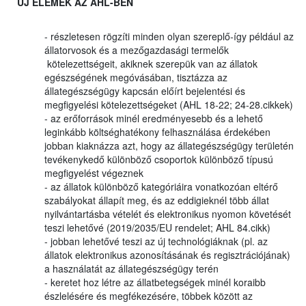
ÚJ ELEMEK AZ AHL-BEN
- részletesen rögzíti minden olyan szereplő-így például az
állatorvosok és a mezőgazdasági termelők
kötelezettségeit, akiknek szerepük van az állatok
egészségének megóvásában, tisztázza az
állategészségügy kapcsán előírt bejelentési és
megfigyelési kötelezettségeket (AHL 18-22; 24-28.cikkek)
- az erőforrások minél eredményesebb és a lehető
leginkább költséghatékony felhasználása érdekében
jobban kiaknázza azt, hogy az állategészségügy területén
tevékenykedő különböző csoportok különböző típusú
megfigyelést végeznek
- az állatok különböző kategóriáira vonatkozóan eltérő
szabályokat állapít meg, és az eddigieknél több állat
nyilvántartásba vételét és elektronikus nyomon követését
teszi lehetővé (2019/2035/EU rendelet; AHL 84.cikk)
- jobban lehetővé teszi az új technológiáknak (pl. az
állatok elektronikus azonosításának és regisztrációjának)
a használatát az állategészségügy terén
- keretet hoz létre az állatbetegségek minél koraibb
észlelésére és megfékezésére, többek között az