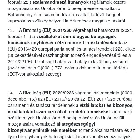
február 22.)
szalamandraszállítmányok
tagállamok közötti
mozgatására és Unióba történő beléptetésére vonatkozó,
Batrachochytrium salamandrivorans általi fertőzöttséggel
kapcsolatos szükséghelyzeti intézkedések megállapításáról
13. A Bizottság
(EU) 2021/260
végrehajtási határozata (2021.
február 11.) a
víziállatokat érintő egyes betegségek
hatásának enyhítését célzó nemzeti intézkedéseknek
az
(EU) 2016/429 európai parlamenti és tanácsi rendelet 226. cikke
(3) bekezdésével összhangban történő engedélyezéséről és a
2010/221/EU bizottsági határozat hatályon kívül helyezéséről
(az értesítés a C(2021) 773. számú dokumentummal történt)
(EGT-vonatkozású szöveg)
14. A Bizottság
(EU) 2020/2236
végrehajtási rendelete (2020.
december 16.) az (EU) 2016/429 és az (EU) 2017/625 európai
parlamenti és tanácsi rendeletnek a
víziállatokat és bizonyos,
víziállatoktól származó állati eredetű termékeket
tartalmazó
szállítmányok Unióba történő beléptetésére és Unión belüli
mozgatására vonatkozó
állategészségügyi
bizonyítványminták tekintetében
történő alkalmazására és az
ilyen bizonyítványok hatósági kiállítására vonatkozó szabályok