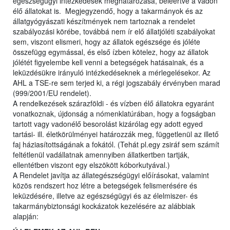
egészségügyi intézkedések meghatározása, beleértve a vadon
élő állatokat is. Megjegyzendő, hogy a takarmányok és az
állatgyógyászati készítmények nem tartoznak a rendelet
szabályozási körébe, továbbá nem ír elő állatjóléti szabályokat
sem, viszont elismeri, hogy az állatok egészsége és jóléte
összefügg egymással, és első ízben kötelez, hogy az állatok
jólétét figyelembe kell venni a betegségek hatásainak, és a
leküzdésükre irányuló intézkedéseknek a mérlegelésekor. Az
AHL a TSE-re sem terjed ki, a régi jogszabály érvényben marad
(999/2001/EU rendelet).
A rendelkezések szárazföldi - és vízben élő állatokra egyaránt
vonatkoznak, újdonság a nómenklatúrában, hogy a fogságban
tartott vagy vadonélő besorolást kizárólag egy adott egyed
tartási- ill. életkörülményei határozzák meg, függetlenül az illető
faj háziasítottságának a fokától. (Tehát pl.egy zsiráf sem számít
feltétlenül vadállatnak amennyiben állatkertben tartják,
ellentétben viszont egy elszökött kóborkutyával.)
A Rendelet javítja az állategészségügyi előírásokat, valamint
közös rendszert hoz létre a betegségek felismerésére és
leküzdésére, illetve az egészségügyi és az élelmiszer- és
takarmánybiztonsági kockázatok kezelésére az alábbiak
alapján: