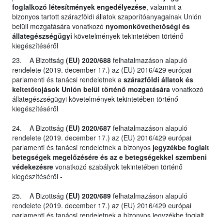
foglalkozó létesítmények engedélyezése
, valamint a
bizonyos tartott szárazföldi állatok szaporítóanyagainak Unión
belüli mozgatására vonatkozó
nyomonkövethetőségi és
állategészségügyi
követelmények tekintetében történő
kiegészítéséről
23. A Bizottság
(EU) 2020/688
felhatalmazáson alapuló
rendelete (2019. december 17.) az (EU) 2016/429 európai
parlamenti és tanácsi rendeletnek a
szárazföldi állatok és
keltetőtojások Unión belül történő mozgatására
vonatkozó
állategészségügyi követelmények tekintetében történő
kiegészítéséről
24. A Bizottság
(EU) 2020/687
felhatalmazáson alapuló
rendelete (2019. december 17.) az (EU) 2016/429 európai
parlamenti és tanácsi rendeletnek a bizonyos
jegyzékbe foglalt
betegségek megelőzésére és az e betegségekkel szembeni
védekezésre
vonatkozó szabályok tekintetében történő
kiegészítéséről -
25. A Bizottság
(EU) 2020/689
felhatalmazáson alapuló
rendelete (2019. december 17.) az (EU) 2016/429 európai
parlamenti és tanácsi rendeletnek a bizonyos jegyzékbe foglalt