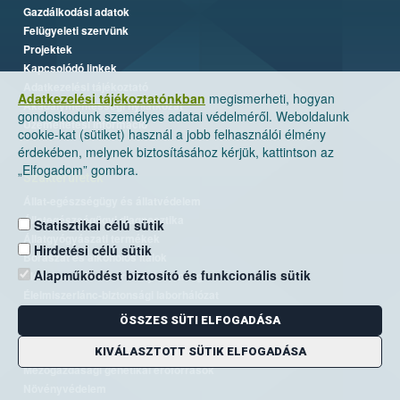
Gazdálkodási adatok
Felügyeleti szervünk
Projektek
Kapcsolódó linkek
Adatkezelési tájékoztató
Adatkezelési tájékoztatónkban
megismerheti, hogyan
Akadálymentességi nyilatkozat
gondoskodunk személyes adatai védelméről. Weboldalunk
Üzemeltetési információ
cookie-kat (sütiket) használ a jobb felhasználói élmény
érdekében, melynek biztosításához kérjük, kattintson az
„Elfogadom” gombra.
Szakterületek
Állat-egészségügy és állatvédelem
Állategészségügyi diagnosztika
Statisztikai célú sütik
Állatgyógyászati termékek
Hirdetési célú sütik
Borászat és alkoholos italok
Alapműködést biztosító és funkcionális sütik
Élelmiszer- és takarmánybiztonság
Élelmiszerlánc-biztonsági laborhálózat
Járványvédelem
ÖSSZES SÜTI ELFOGADÁSA
Kiemelt ügyek, EUTR
Kockázatkezelés
KIVÁLASZTOTT SÜTIK ELFOGADÁSA
Mezőgazdasági genetikai erőforrások
Növényvédelem