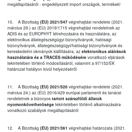
megállapításáról - engedélyezett import országok, termékek!
10. A Bizottság
(EU) 2021/547
végrehajtási rendelete (2021.
március 29.) az (EU) 2019/1715 végrehajtási rendeletnek az
ADIS és az EUROPHYT létrehozására és használatára, az
elektronikus állategészségügyi bizonyítványok, hatósági
bizonyítványok, állategészségügyi/hatósági bizonyítványok és
kereskedelmi okmányok kiállítására, az
elektronikus aláírások
használatára és a TRACES működésére
vonatkozó eljárások
tekintetében történő módosításáról, valamint a 97/152/EK
határozat hatályon kívül helyezéséről
11. A Bizottság
(EU) 2021/520
végrehajtási rendelete (2021.
március 24.) az (EU) 2016/429 európai parlamenti és tanácsi
rendeletnek a bizonyos
tartott szárazföldi állatok
nyomonkövethetősége
tekintetében történő alkalmazására
vonatkozó szabályok megállapításáról
12. A Bizottság
(EU) 2021/361
végrehajtási határozata (2021.