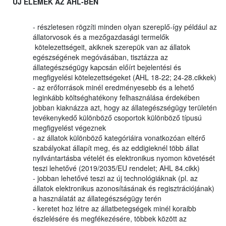
ÚJ ELEMEK AZ AHL-BEN
- részletesen rögzíti minden olyan szereplő-így például az
állatorvosok és a mezőgazdasági termelők
kötelezettségeit, akiknek szerepük van az állatok
egészségének megóvásában, tisztázza az
állategészségügy kapcsán előírt bejelentési és
megfigyelési kötelezettségeket (AHL 18-22; 24-28.cikkek)
- az erőforrások minél eredményesebb és a lehető
leginkább költséghatékony felhasználása érdekében
jobban kiaknázza azt, hogy az állategészségügy területén
tevékenykedő különböző csoportok különböző típusú
megfigyelést végeznek
- az állatok különböző kategóriáira vonatkozóan eltérő
szabályokat állapít meg, és az eddigieknél több állat
nyilvántartásba vételét és elektronikus nyomon követését
teszi lehetővé (2019/2035/EU rendelet; AHL 84.cikk)
- jobban lehetővé teszi az új technológiáknak (pl. az
állatok elektronikus azonosításának és regisztrációjának)
a használatát az állategészségügy terén
- keretet hoz létre az állatbetegségek minél koraibb
észlelésére és megfékezésére, többek között az