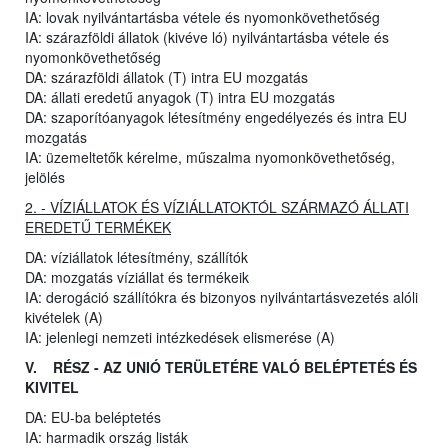
IA: lovak nyilvántartásba vétele és nyomonkövethetőség
IA: szárazföldi állatok (kivéve ló) nyilvántartásba vétele és
nyomonkövethetőség
DA: szárazföldi állatok (T) intra EU mozgatás
DA: állati eredetű anyagok (T) intra EU mozgatás
DA: szaporítóanyagok létesítmény engedélyezés és intra EU
mozgatás
IA: üzemeltetők kérelme, műszalma nyomonkövethetőség,
jelölés
2. - VÍZIÁLLATOK ÉS VÍZIÁLLATOKTÓL SZÁRMAZÓ ÁLLATI
EREDETŰ TERMÉKEK
DA: víziállatok létesítmény, szállítók
DA: mozgatás víziállat és termékeik
IA: derogáció szállítókra és bizonyos nyilvántartásvezetés alóli
kivételek (A)
IA: jelenlegi nemzeti intézkedések elismerése (A)
V. RÉSZ - AZ UNIÓ TERÜLETÉRE VALÓ BELÉPTETÉS ÉS
KIVITEL
DA: EU-ba beléptetés
IA: harmadik ország listák