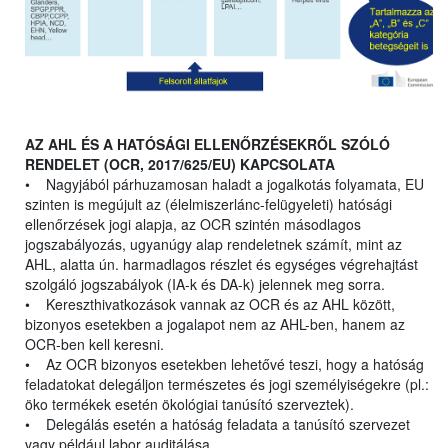
AZ AHL ÉS A HATÓSÁGI ELLENŐRZÉSEKRŐL SZÓLÓ
RENDELET (OCR, 2017/625/EU) KAPCSOLATA
• Nagyjából párhuzamosan haladt a jogalkotás folyamata, EU
szinten is megújult az (élelmiszerlánc-felügyeleti) hatósági
ellenőrzések jogi alapja, az OCR szintén másodlagos
jogszabályozás, ugyanúgy alap rendeletnek számít, mint az
AHL, alatta ún. harmadlagos részlet és egységes végrehajtást
szolgáló jogszabályok (IA-k és DA-k) jelennek meg sorra.
• Kereszthivatkozások vannak az OCR és az AHL között,
bizonyos esetekben a jogalapot nem az AHL-ben, hanem az
OCR-ben kell keresni.
• Az OCR bizonyos esetekben lehetővé teszi, hogy a hatóság
feladatokat delegáljon természetes és jogi személyiségekre (pl.:
öko termékek esetén ökológiai tanúsító szerveztek).
• Delegálás esetén a hatóság feladata a tanúsító szervezet
vagy például labor auditálása.