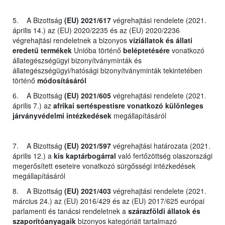
5. A Bizottság
(EU) 2021/617
végrehajtási rendelete (2021.
április 14.) az (EU) 2020/2235 és az (EU) 2020/2236
végrehajtási rendeletnek a bizonyos
víziállatok és állati
eredetű termékek
Unióba történő
beléptetésére
vonatkozó
állategészségügyi bizonyítványminták és
állategészségügyi/hatósági bizonyítványminták tekintetében
történő
módosításáról
6. A Bizottság
(EU) 2021/605
végrehajtási rendelete (2021.
április 7.) az
afrikai sertéspestisre vonatkozó különleges
járványvédelmi intézkedések
megállapításáról
7. A Bizottság
(EU) 2021/597
végrehajtási határozata (2021.
április 12.) a
kis kaptárbogárral
való fertőzöttség olaszországi
megerősített eseteire vonatkozó sürgősségi intézkedések
megállapításáról
8. A Bizottság
(EU) 2021/403
végrehajtási rendelete (2021.
március 24.) az (EU) 2016/429 és az (EU) 2017/625 európai
parlamenti és tanácsi rendeletnek a
szárazföldi állatok és
szaporítóanyagaik
bizonyos kategóriáit tartalmazó