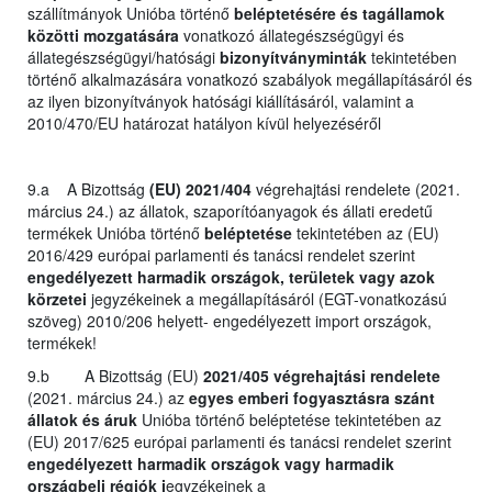
szállítmányok Unióba történő
beléptetésére és tagállamok
közötti mozgatására
vonatkozó állategészségügyi és
állategészségügyi/hatósági
bizonyítványminták
tekintetében
történő alkalmazására vonatkozó szabályok megállapításáról és
az ilyen bizonyítványok hatósági kiállításáról, valamint a
2010/470/EU határozat hatályon kívül helyezéséről
9.a A Bizottság
(EU) 2021/404
végrehajtási rendelete (2021.
március 24.) az állatok, szaporítóanyagok és állati eredetű
termékek Unióba történő
beléptetése
tekintetében az (EU)
2016/429 európai parlamenti és tanácsi rendelet szerint
engedélyezett harmadik országok, területek vagy azok
körzetei
jegyzékeinek a megállapításáról (EGT-vonatkozású
szöveg) 2010/206 helyett- engedélyezett import országok,
termékek!
9.b A Bizottság (EU)
2021/405 végrehajtási rendelete
(2021. március 24.) az
egyes emberi fogyasztásra szánt
állatok és áruk
Unióba történő beléptetése tekintetében az
(EU) 2017/625 európai parlamenti és tanácsi rendelet szerint
engedélyezett harmadik országok vagy harmadik
országbeli régiók j
egyzékeinek a