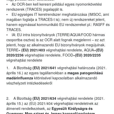
• Az OCR-ben kell keresni például egyes nyomonkövetési
rendszerek (TRACES) jogalapját is.
• EU egységes IT keretrendszer meghatározása (IMSOC, ami
magában foglalja a TRACES-t is); nem új rendszereket jelent,
hanem egymással kommunikáló EU rendszereket pl.: RASFF és
TRACES.
• IA: EU intra bizonyítványok (TERRE/AQUA/FOOD hármas
csoportba osztva) is az OCR alatt fognak megjelenni – ez azt
jelenti, hogy az alkalmazandó EU bizonyítványok megújulnak.
TERRE=
(EU) 2021/403
végrehajtási rendelete, AQUA=
(EU)
2020/2236
végrehajtási rendelete, FOOD=
(EU) 2020/2235
végrehajtási rendelete
1. A Bizottság
(EU) 2021/641
végrehajtási határozata (2021.
április 16.) az egyes tagállamokban a
magas patogenitású
madárinfluenza
kitörésével kapcsolatban alkalmazandó
vészhelyzeti intézkedésekről
2. A Bizottság
(EU) 2021/634
végrehajtási rendelete (2021.
április 15.) az (EU) 2021/404 végrehajtási rendeletnek az
átmeneti rendelkezések, az
Egyesült Királyságra és
Guernsey, Man-sziget és Jersey koronafüggőségre