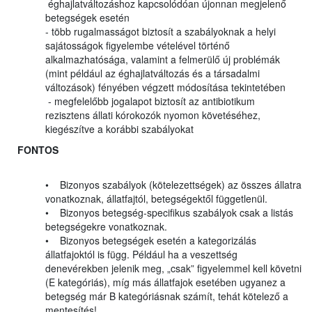
éghajlatváltozáshoz kapcsolódóan újonnan megjelenő
betegségek esetén
- több rugalmasságot biztosít a szabályoknak a helyi
sajátosságok figyelembe vételével történő
alkalmazhatósága, valamint a felmerülő új problémák
(mint például az éghajlatváltozás és a társadalmi
változások) fényében végzett módosítása tekintetében
- megfelelőbb jogalapot biztosít az antibiotikum
rezisztens állati kórokozók nyomon követéséhez,
kiegészítve a korábbi szabályokat
FONTOS
• Bizonyos szabályok (kötelezettségek) az összes állatra
vonatkoznak, állatfajtól, betegségektől függetlenül.
• Bizonyos betegség-specifikus szabályok csak a listás
betegségekre vonatkoznak.
• Bizonyos betegségek esetén a kategorizálás
állatfajoktól is függ. Például ha a veszettség
denevérekben jelenik meg, „csak” figyelemmel kell követni
(E kategóriás), míg más állatfajok esetében ugyanez a
betegség már B kategóriásnak számít, tehát kötelező a
mentesítés!