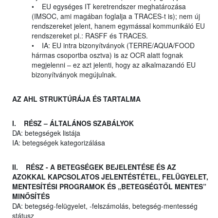
• EU egységes IT keretrendszer meghatározása
(IMSOC, ami magában foglalja a TRACES-t is); nem új
rendszereket jelent, hanem egymással kommunikáló EU
rendszereket pl.: RASFF és TRACES.
• IA: EU intra bizonyítványok (TERRE/AQUA/FOOD
hármas csoportba osztva) is az OCR alatt fognak
megjelenni – ez azt jelenti, hogy az alkalmazandó EU
bizonyítványok megújulnak.
AZ AHL STRUKTÚRÁJA ÉS TARTALMA
I. RÉSZ – ÁLTALÁNOS SZABÁLYOK
DA: betegségek listája
IA: betegségek kategorizálása
II. RÉSZ - A BETEGSÉGEK BEJELENTÉSE ÉS AZ
AZOKKAL KAPCSOLATOS JELENTÉSTÉTEL, FELÜGYELET,
MENTESÍTÉSI PROGRAMOK ÉS „BETEGSÉGTŐL MENTES”
MINŐSÍTÉS
DA: betegség-felügyelet, -felszámolás, betegség-mentesség
státusz