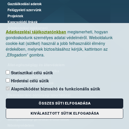
Gazdálkodási adatok
Felügyeleti szervünk
Projektek
Kapcsolódó linkek
Adatkezelési tájékoztató
Adatkezelési tájékoztatónkban
megismerheti, hogyan
Akadálymentességi nyilatkozat
gondoskodunk személyes adatai védelméről. Weboldalunk
Üzemeltetési információ
cookie-kat (sütiket) használ a jobb felhasználói élmény
érdekében, melynek biztosításához kérjük, kattintson az
„Elfogadom” gombra.
Szakterületek
Állat-egészségügy és állatvédelem
Állategészségügyi diagnosztika
Statisztikai célú sütik
Állatgyógyászati termékek
Hirdetési célú sütik
Borászat és alkoholos italok
Alapműködést biztosító és funkcionális sütik
Élelmiszer- és takarmánybiztonság
Élelmiszerlánc-biztonsági laborhálózat
Járványvédelem
ÖSSZES SÜTI ELFOGADÁSA
Kiemelt ügyek, EUTR
Kockázatkezelés
KIVÁLASZTOTT SÜTIK ELFOGADÁSA
Mezőgazdasági genetikai erőforrások
Növényvédelem