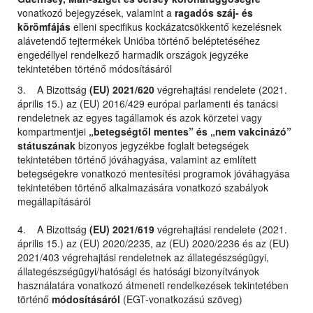
vonatkozó bejegyzések, valamint a
ragadós száj- és
körömfájás
elleni specifikus kockázatcsökkentő kezelésnek
alávetendő tejtermékek Unióba történő beléptetéséhez
engedéllyel rendelkező harmadik országok jegyzéke
tekintetében történő módosításáról
3. A Bizottság
(EU) 2021/620
végrehajtási rendelete (2021.
április 15.) az (EU) 2016/429 európai parlamenti és tanácsi
rendeletnek az egyes tagállamok és azok körzetei vagy
kompartmentjei
„betegségtől mentes” és „nem vakcinázó”
státuszának
bizonyos jegyzékbe foglalt betegségek
tekintetében történő jóváhagyása, valamint az említett
betegségekre vonatkozó mentesítési programok jóváhagyása
tekintetében történő alkalmazására vonatkozó szabályok
megállapításáról
4. A Bizottság
(EU) 2021/619
végrehajtási rendelete (2021.
április 15.) az (EU) 2020/2235, az (EU) 2020/2236 és az (EU)
2021/403 végrehajtási rendeletnek az állategészségügyi,
állategészségügyi/hatósági és hatósági bizonyítványok
használatára vonatkozó átmeneti rendelkezések tekintetében
történő
módosításáról
(EGT-vonatkozású szöveg)