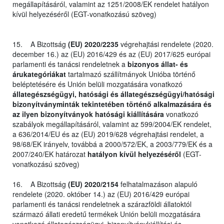
megállapításáról, valamint az 1251/2008/EK rendelet hatályon
kívül helyezéséről (EGT-vonatkozású szöveg)
15. A Bizottság
(EU) 2020/2235
végrehajtási rendelete (2020.
december 16.) az (EU) 2016/429 és az (EU) 2017/625 európai
parlamenti és tanácsi rendeletnek a
bizonyos állat- és
árukategóriákat
tartalmazó szállítmányok Unióba történő
beléptetésére és Unión belüli mozgatására vonatkozó
állategészségügyi, hatósági és állategészségügyi/hatósági
bizonyítványminták tekintetében történő alkalmazására és
az ilyen bizonyítványok hatósági kiállítására
vonatkozó
szabályok megállapításáról, valamint az 599/2004/EK rendelet,
a 636/2014/EU és az (EU) 2019/628 végrehajtási rendelet, a
98/68/EK irányelv, továbbá a 2000/572/EK, a 2003/779/EK és a
2007/240/EK határozat
hatályon kívül helyezéséről
(EGT-
vonatkozású szöveg)
16. A Bizottság
(EU) 2020/2154
felhatalmazáson alapuló
rendelete (2020. október 14.) az (EU) 2016/429 európai
parlamenti és tanácsi rendeletnek a szárazföldi állatoktól
származó állati eredetű termékek Unión belüli mozgatására
vonatkozó állategészségügyi, bizonyítványkiállítási és