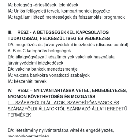
IA: betegség -értesítések, jelentések
IA: Uniós felügyeleti tervek, kompartmentek jegyzéke
IA: tagállami létező mentességek és felszámolási programok
III. RÉSZ - A BETEGSÉGEKKEL KAPCSOLATOS
TUDATOSSÁG, FELKÉSZÜLTSÉG ÉS VÉDEKEZÉS
DA: megelőzés és járványvédelmi intézkedés (disease control)
A, B és C kategóriás betegségek
DA: állatgyógyászati készítmények vakcinák használata
járványvédelmi intézkedések
DA: vakcina bankok menedzsmentje
IA: vakcina bankokra vonatkozó szabályok
IA: készenléti tervek
IV. RÉSZ – NYILVÁNTARTÁSBA VÉTEL, ENGEDÉLYEZÉS,
NYOMON KÖVETHETŐSÉG ÉS MOZGATÁS
1. - SZÁRAZFÖLDI ÁLLATOK, SZAPORÍTÓANYAGOK ÉS
SZÁRAZFÖLDI ÁLLATOKTÓL SZÁRMAZÓ ÁLLATI EREDETŰ
TERMÉKEK
DA: létesítmény nyilvántartásba vétel és engedélyezés,
nyomonkövethetőség