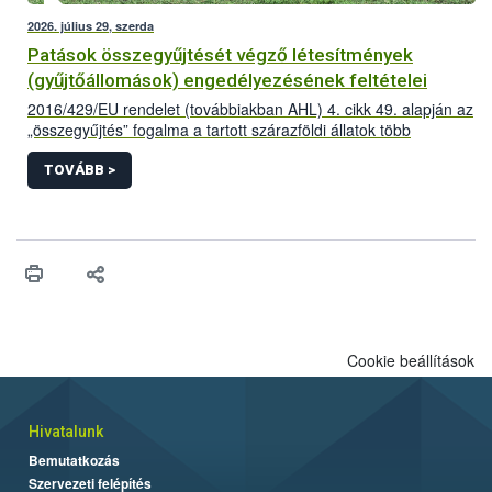
2026. július 29, szerda
Patások összegyűjtését végző létesítmények
(gyűjtőállomások) engedélyezésének feltételei
2016/429/EU rendelet (továbbiakban AHL) 4. cikk 49. alapján az
„összegyűjtés” fogalma a tartott szárazföldi állatok több
létesítményből történő összegyűjtése az adott állatfajra
vonatkozóan előírt minimum tartózkodási időnél rövidebb
TOVÁBB >
időszakra vonatkozik,
Cookie beállítások
Hivatalunk
Bemutatkozás
Szervezeti felépítés