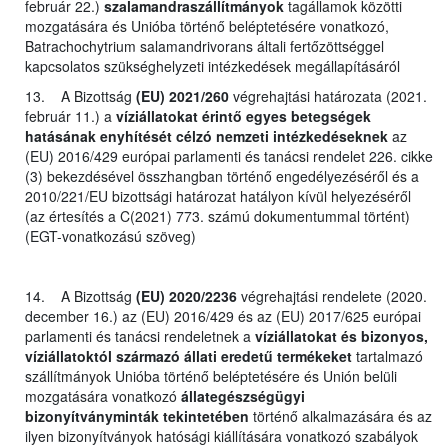
február 22.)
szalamandraszállítmányok
tagállamok közötti
mozgatására és Unióba történő beléptetésére vonatkozó,
Batrachochytrium salamandrivorans általi fertőzöttséggel
kapcsolatos szükséghelyzeti intézkedések megállapításáról
13. A Bizottság
(EU) 2021/260
végrehajtási határozata (2021.
február 11.) a
víziállatokat érintő egyes betegségek
hatásának enyhítését célzó nemzeti intézkedéseknek
az
(EU) 2016/429 európai parlamenti és tanácsi rendelet 226. cikke
(3) bekezdésével összhangban történő engedélyezéséről és a
2010/221/EU bizottsági határozat hatályon kívül helyezéséről
(az értesítés a C(2021) 773. számú dokumentummal történt)
(EGT-vonatkozású szöveg)
14. A Bizottság
(EU) 2020/2236
végrehajtási rendelete (2020.
december 16.) az (EU) 2016/429 és az (EU) 2017/625 európai
parlamenti és tanácsi rendeletnek a
víziállatokat és bizonyos,
víziállatoktól származó állati eredetű termékeket
tartalmazó
szállítmányok Unióba történő beléptetésére és Unión belüli
mozgatására vonatkozó
állategészségügyi
bizonyítványminták tekintetében
történő alkalmazására és az
ilyen bizonyítványok hatósági kiállítására vonatkozó szabályok