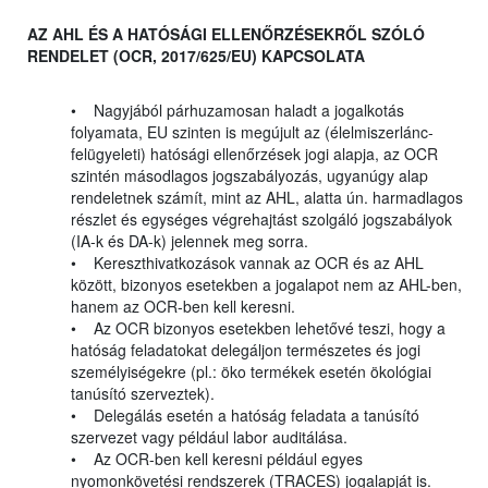
AZ AHL ÉS A HATÓSÁGI ELLENŐRZÉSEKRŐL SZÓLÓ
RENDELET (OCR, 2017/625/EU) KAPCSOLATA
• Nagyjából párhuzamosan haladt a jogalkotás
folyamata, EU szinten is megújult az (élelmiszerlánc-
felügyeleti) hatósági ellenőrzések jogi alapja, az OCR
szintén másodlagos jogszabályozás, ugyanúgy alap
rendeletnek számít, mint az AHL, alatta ún. harmadlagos
részlet és egységes végrehajtást szolgáló jogszabályok
(IA-k és DA-k) jelennek meg sorra.
• Kereszthivatkozások vannak az OCR és az AHL
között, bizonyos esetekben a jogalapot nem az AHL-ben,
hanem az OCR-ben kell keresni.
• Az OCR bizonyos esetekben lehetővé teszi, hogy a
hatóság feladatokat delegáljon természetes és jogi
személyiségekre (pl.: öko termékek esetén ökológiai
tanúsító szerveztek).
• Delegálás esetén a hatóság feladata a tanúsító
szervezet vagy például labor auditálása.
• Az OCR-ben kell keresni például egyes
nyomonkövetési rendszerek (TRACES) jogalapját is.