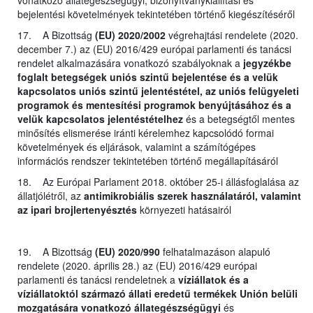
bejelentési követelmények tekintetében történő kiegészítéséről
17. A Bizottság
(EU) 2020/2002
végrehajtási rendelete (2020.
december 7.) az (EU) 2016/429 európai parlamenti és tanácsi
rendelet alkalmazására vonatkozó szabályoknak a
jegyzékbe
foglalt betegségek uniós szintű bejelentése és a velük
kapcsolatos uniós szintű jelentéstétel, az uniós felügyeleti
programok és mentesítési programok benyújtásához és a
velük kapcsolatos jelentéstételhez
és a betegségtől mentes
minősítés elismerése iránti kérelemhez kapcsolódó formai
követelmények és eljárások, valamint a számítógépes
információs rendszer tekintetében történő megállapításáról
18. Az Európai Parlament 2018. október 25-i állásfoglalása az
állatjólétről, az
antimikrobiális szerek használatáról, valamint
az ipari brojlertenyésztés
környezeti hatásairól
19. A Bizottság
(EU) 2020/990
felhatalmazáson alapuló
rendelete (2020. április 28.) az (EU) 2016/429 európai
parlamenti és tanácsi rendeletnek a
víziállatok és a
víziállatoktól származó állati eredetű termékek Unión belüli
mozgatására vonatkozó állategészségügyi
és