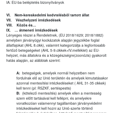
IA: EU-ba beléptetés bizonyítványok
VI. Nem-kereskedelmi kedvtelésből tartott állat
VII. Vészhelyzeti intézkedések
VIII. Közös és…
IX. … átmeneti intézkedések
Lényeges részei a Rendeletnek, (EU 2018/1629; 2018/1882)
amelyben járványügyi kockázatok alapján jegyzékbe foglal
állatfajokat (AHL 8.cikk), valamint kategorizálja a legfontosabb
fertőző betegségeket (AHL 5-9.cikkek+IV.melléklet) az EU-
helyzet, más állatokra és a közegészségre(zoonózis) gyakorolt
hatás alapján, az alábbiak szerint:
A:
betegségek, amelyek normál helyzetben nem
fordulnak elő az Unió területén és amelyek kimutatásakor
azonnal mentesítési intézkedéseket ( AHL 31-35 cikkek)
kell tenni (pl: RSZKF, sertéspestis)
B:
(kötelező mentesítés) amelyek ellen a mentesség
szem előtt tartásával kell fellépni, és amelyekre
vonatkozóan valamennyi tagállamban járványvédelmi
intézkedéseket kell hozni az Unió-szerte történő