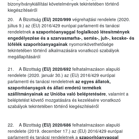
bizonyítványkiállítási követelmények tekintetében történő
kiegészítéséről
20. A Bizottság
(EU) 2020/999
végrehajtási rendelete (2020.
július 9.) az (EU) 2016/429 európai parlamenti és tanácsi
rendeletnek
a szaporítóanyaggal foglalkozó létesítmények
engedélyezése és a szarvasmarha-, sertés-, juh-, kecske- és
lófélék szaporítóanyagainak
nyomonkövethetősége
tekintetében történő alkalmazására vonatkozó szabályok
megállapításáról
21. A Bizottság
(EU) 2020/692
felhatalmazáson alapuló
rendelete (2020. január 30.) az (EU) 2016/429 európai
parlamenti és tanácsi rendeletnek
az egyes állatok,
szaporítóanyagok és állati eredetű termékek
szállítmányainak az Unióba való beléptetésére
, valamint a
beléptetést követő mozgatására és kezelésére vonatkozó
szabályok tekintetében történő kiegészítéséről
22. A Bizottság
(EU) 2020/686
felhatalmazáson alapuló
rendelete (2019. december 17.) az (EU) 2016/429 európai
parlamenti és tanácsi rendeletnek a
szaporítóanyaggal