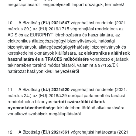
megállapításáról - engedélyezett import országok, termékek!
10. A Bizottság
(EU) 2021/547
végrehajtási rendelete (2021.
március 29.) az (EU) 2019/1715 végrehajtási rendeletnek az
ADIS és az EUROPHYT létrehozására és használatára, az
elektronikus állategészségügyi bizonyítványok, hatósági
bizonyítványok, állategészségügyi/hatósági bizonyítványok és
kereskedelmi okmányok kiállítására, az
elektronikus aláírások
használatára és a TRACES működésére
vonatkozó eljárások
tekintetében történő módosításáról, valamint a 97/152/EK
határozat hatályon kívül helyezéséről
11. A Bizottság
(EU) 2021/520
végrehajtási rendelete (2021.
március 24.) az (EU) 2016/429 európai parlamenti és tanácsi
rendeletnek a bizonyos
tartott szárazföldi állatok
nyomonkövethetősége
tekintetében történő alkalmazására
vonatkozó szabályok megállapításáról
12. A Bizottság
(EU) 2021/361
végrehajtási határozata (2021.