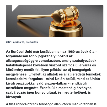
2021. április 15, csütörtök
Az Európai Unió már korábban is - az 1960-as évek óta -
folyamatosan több jogszabályt hozott az
állategészségügyre vonatkozóan, amely szabályozások
hatálybalépését követően viszont számos új elvárás és
körülmény merült fel, ilyen például az új betegségek
megjelenése. Emellett az állatok és állati eredetű termékek
kereskedelmi forgalma - mind Unión belüli, mind az Unión
kívüli országokkal való viszonylatban - rendkívüli
mértékben megnőtt. Ezenfelül a mostanáig érvényes
szabályozás igen bonyolultnak és megterhelőnek is
bizonyult.
A friss rendelkezések többsége alapvetően már korábban is