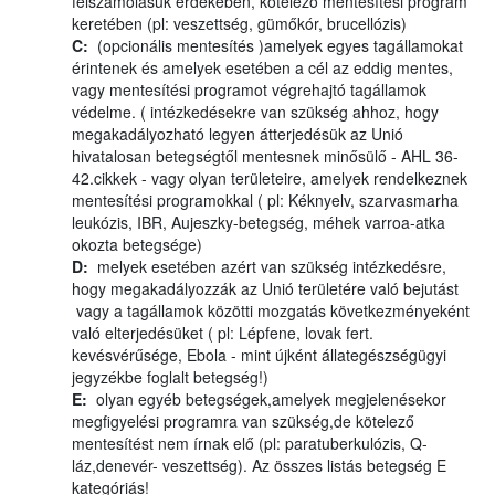
felszámolásuk érdekében, kötelező mentesítési program
keretében (pl: veszettség, gümőkór, brucellózis)
C:
(opcionális mentesítés )amelyek egyes tagállamokat
érintenek és amelyek esetében a cél az eddig mentes,
vagy mentesítési programot végrehajtó tagállamok
védelme. ( intézkedésekre van szükség ahhoz, hogy
megakadályozható legyen átterjedésük az Unió
hivatalosan betegségtől mentesnek minősülő - AHL 36-
42.cikkek - vagy olyan területeire, amelyek rendelkeznek
mentesítési programokkal ( pl: Kéknyelv, szarvasmarha
leukózis, IBR, Aujeszky-betegség, méhek varroa-atka
okozta betegsége)
D:
melyek esetében azért van szükség intézkedésre,
hogy megakadályozzák az Unió területére való bejutást
vagy a tagállamok közötti mozgatás következményeként
való elterjedésüket ( pl: Lépfene, lovak fert.
kevésvérűsége, Ebola - mint újként állategészségügyi
jegyzékbe foglalt betegség!)
E:
olyan egyéb betegségek,amelyek megjelenésekor
megfigyelési programra van szükség,de kötelező
mentesítést nem írnak elő (pl: paratuberkulózis, Q-
láz,denevér- veszettség). Az összes listás betegség E
kategóriás!