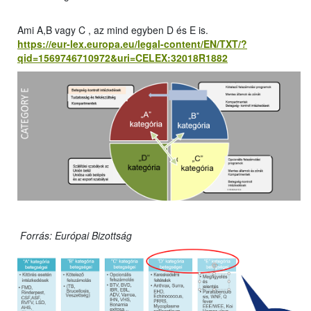
Ami A,B vagy C , az mind egyben D és E is.
https://eur-lex.europa.eu/legal-content/EN/TXT/?
qid=1569746710972&uri=CELEX:32018R1882
Forrás: Európai Bizottság