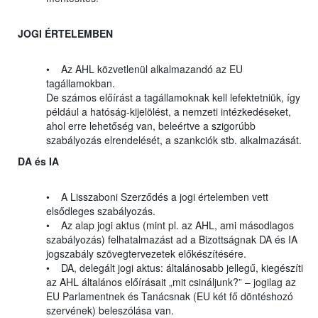
JOGI ÉRTELEMBEN
• Az AHL közvetlenül alkalmazandó az EU
tagállamokban.
De számos előírást a tagállamoknak kell lefektetniük, így
például a hatóság-kijelölést, a nemzeti intézkedéseket,
ahol erre lehetőség van, beleértve a szigorúbb
szabályozás elrendelését, a szankciók stb. alkalmazását.
DA és IA
• A Lisszaboni Szerződés a jogi értelemben vett
elsődleges szabályozás.
• Az alap jogi aktus (mint pl. az AHL, ami másodlagos
szabályozás) felhatalmazást ad a Bizottságnak DA és IA
jogszabály szövegtervezetek előkészítésére.
• DA, delegált jogi aktus: általánosabb jellegű, kiegészíti
az AHL általános előírásait „mit csináljunk?” – jogilag az
EU Parlamentnek és Tanácsnak (EU két fő döntéshozó
szervének) beleszólása van.