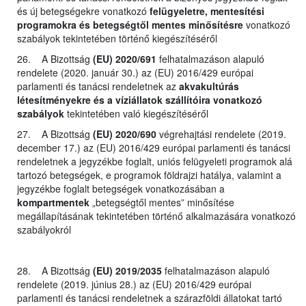
és új betegségekre vonatkozó
felügyeletre, mentesítési
programokra és betegségtől mentes minősítésre
vonatkozó
szabályok tekintetében történő kiegészítéséről
26. A Bizottság
(EU) 2020/691
felhatalmazáson alapuló
rendelete (2020. január 30.) az (EU) 2016/429 európai
parlamenti és tanácsi rendeletnek az
akvakultúrás
létesítményekre és a víziállatok szállítóira vonatkozó
szabályok
tekintetében való kiegészítéséről
27. A Bizottság
(EU) 2020/690
végrehajtási rendelete (2019.
december 17.) az (EU) 2016/429 európai parlamenti és tanácsi
rendeletnek a jegyzékbe foglalt, uniós felügyeleti programok alá
tartozó betegségek, e programok földrajzi hatálya, valamint a
jegyzékbe foglalt betegségek vonatkozásában a
kompartmentek
„betegségtől mentes” minősítése
megállapításának tekintetében történő alkalmazására vonatkozó
szabályokról
28. A Bizottság
(EU) 2019/2035
felhatalmazáson alapuló
rendelete (2019. június 28.) az (EU) 2016/429 európai
parlamenti és tanácsi rendeletnek a szárazföldi állatokat tartó