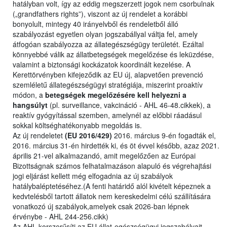
hatályban volt, így az eddig megszerzett jogok nem csorbulnak
(„grandfathers rights”), viszont az új rendelet a korábbi
bonyolult, mintegy 40 irányelvből és rendeletből álló
szabályozást egyetlen olyan jogszabállyal váltja fel, amely
átfogóan szabályozza az állategészségügy területét. Ezáltal
könnyebbé válik az állatbetegségek megelőzése és leküzdése,
valamint a biztonsági kockázatok koordinált kezelése. A
Kerettörvényben kifejeződik az EU új, alapvetően prevenció
szemléletű állategészségügyi stratégiája, miszerint proaktív
módon, a
betegségek megelőzésére kell helyezni a
hangsúlyt
(pl. surveillance, vakcináció - AHL 46-48.cikkek), a
reaktív gyógyítással szemben, amelynél az előbbi ráadásul
sokkal költséghatékonyabb megoldás is.
Az új rendeletet
(EU 2016/429)
2016. március 9-én fogadták el,
2016. március 31-én hirdették ki, és öt évvel később, azaz 2021.
április 21-vel alkalmazandó, amit megelőzően az Európai
Bizottságnak számos felhatalmazáson alapuló és végrehajtási
jogi eljárást kellett még elfogadnia az új szabályok
hatálybaléptetéséhez.(A fenti határidő alól kivételt képeznek a
kedvtelésből tartott állatok nem kereskedelmi célú szállítására
vonatkozó új szabályok,amelyek csak 2026-ban lépnek
érvénybe - AHL 244-256.cikk)
Az AHL korszerűsíti az EU állat-egészségügyi jogszabályait