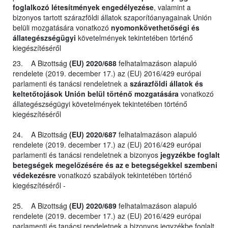
foglalkozó létesítmények engedélyezése
, valamint a
bizonyos tartott szárazföldi állatok szaporítóanyagainak Unión
belüli mozgatására vonatkozó
nyomonkövethetőségi és
állategészségügyi
követelmények tekintetében történő
kiegészítéséről
23. A Bizottság
(EU) 2020/688
felhatalmazáson alapuló
rendelete (2019. december 17.) az (EU) 2016/429 európai
parlamenti és tanácsi rendeletnek a
szárazföldi állatok és
keltetőtojások Unión belül történő mozgatására
vonatkozó
állategészségügyi követelmények tekintetében történő
kiegészítéséről
24. A Bizottság
(EU) 2020/687
felhatalmazáson alapuló
rendelete (2019. december 17.) az (EU) 2016/429 európai
parlamenti és tanácsi rendeletnek a bizonyos
jegyzékbe foglalt
betegségek megelőzésére és az e betegségekkel szembeni
védekezésre
vonatkozó szabályok tekintetében történő
kiegészítéséről -
25. A Bizottság
(EU) 2020/689
felhatalmazáson alapuló
rendelete (2019. december 17.) az (EU) 2016/429 európai
parlamenti és tanácsi rendeletnek a bizonyos jegyzékbe foglalt