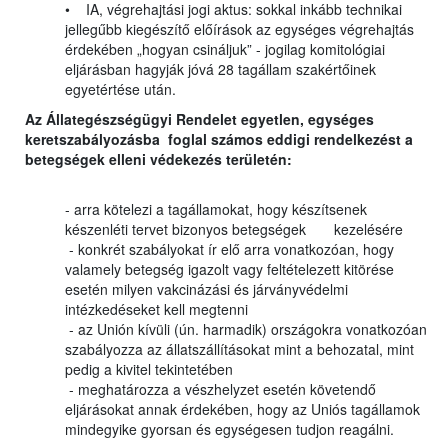
• IA, végrehajtási jogi aktus: sokkal inkább technikai
jellegűbb kiegészítő előírások az egységes végrehajtás
érdekében „hogyan csináljuk” - jogilag komitológiai
eljárásban hagyják jóvá 28 tagállam szakértőinek
egyetértése után.
Az Állategészségügyi Rendelet egyetlen, egységes
keretszabályozásba foglal számos eddigi rendelkezést a
betegségek elleni védekezés területén:
- arra kötelezi a tagállamokat, hogy készítsenek
készenléti tervet bizonyos betegségek kezelésére
- konkrét szabályokat ír elő arra vonatkozóan, hogy
valamely betegség igazolt vagy feltételezett kitörése
esetén milyen vakcinázási és járványvédelmi
intézkedéseket kell megtenni
- az Unión kívüli (ún. harmadik) országokra vonatkozóan
szabályozza az állatszállításokat mint a behozatal, mint
pedig a kivitel tekintetében
- meghatározza a vészhelyzet esetén követendő
eljárásokat annak érdekében, hogy az Uniós tagállamok
mindegyike gyorsan és egységesen tudjon reagálni.