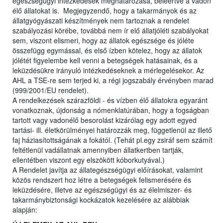
egészségügyi intézkedések meghatározása, beleértve a vadon
élő állatokat is. Megjegyzendő, hogy a takarmányok és az
állatgyógyászati készítmények nem tartoznak a rendelet
szabályozási körébe, továbbá nem ír elő állatjóléti szabályokat
sem, viszont elismeri, hogy az állatok egészsége és jóléte
összefügg egymással, és első ízben kötelez, hogy az állatok
jólétét figyelembe kell venni a betegségek hatásainak, és a
leküzdésükre irányuló intézkedéseknek a mérlegelésekor. Az
AHL a TSE-re sem terjed ki, a régi jogszabály érvényben marad
(999/2001/EU rendelet).
A rendelkezések szárazföldi - és vízben élő állatokra egyaránt
vonatkoznak, újdonság a nómenklatúrában, hogy a fogságban
tartott vagy vadonélő besorolást kizárólag egy adott egyed
tartási- ill. életkörülményei határozzák meg, függetlenül az illető
faj háziasítottságának a fokától. (Tehát pl.egy zsiráf sem számít
feltétlenül vadállatnak amennyiben állatkertben tartják,
ellentétben viszont egy elszökött kóborkutyával.)
A Rendelet javítja az állategészségügyi előírásokat, valamint
közös rendszert hoz létre a betegségek felismerésére és
leküzdésére, illetve az egészségügyi és az élelmiszer- és
takarmánybiztonsági kockázatok kezelésére az alábbiak
alapján: