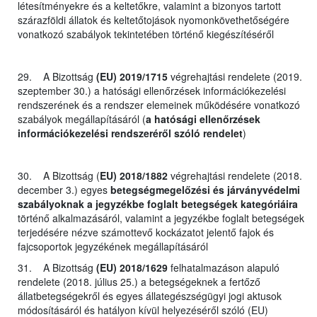
létesítményekre és a keltetőkre, valamint a bizonyos tartott
szárazföldi állatok és keltetőtojások nyomonkövethetőségére
vonatkozó szabályok tekintetében történő kiegészítéséről
29. A Bizottság
(EU) 2019/1715
végrehajtási rendelete (2019.
szeptember 30.) a hatósági ellenőrzések információkezelési
rendszerének és a rendszer elemeinek működésére vonatkozó
szabályok megállapításáról (
a hatósági ellenőrzések
információkezelési rendszeréről szóló rendelet
)
30. A Bizottság (
EU) 2018/1882
végrehajtási rendelete (2018.
december 3.) egyes
betegségmegelőzési és járványvédelmi
szabályoknak a jegyzékbe foglalt betegségek kategóriáira
történő alkalmazásáról, valamint a jegyzékbe foglalt betegségek
terjedésére nézve számottevő kockázatot jelentő fajok és
fajcsoportok jegyzékének megállapításáról
31. A Bizottság
(EU) 2018/1629
felhatalmazáson alapuló
rendelete (2018. július 25.) a betegségeknek a fertőző
állatbetegségekről és egyes állategészségügyi jogi aktusok
módosításáról és hatályon kívül helyezéséről szóló (EU)