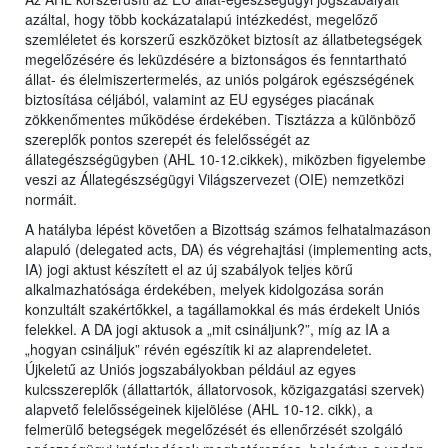
azáltal, hogy több kockázatalapú intézkedést, megelőző
szemléletet és korszerű eszközöket biztosít az állatbetegségek
megelőzésére és leküzdésére a biztonságos és fenntartható
állat- és élelmiszertermelés, az uniós polgárok egészségének
biztosítása céljából, valamint az EU egységes piacának
zökkenőmentes működése érdekében. Tisztázza a különböző
szereplők pontos szerepét és felelősségét az
állategészségügyben (AHL 10-12.cikkek), miközben figyelembe
veszi az Állategészségügyi Világszervezet (OIE) nemzetközi
normáit.
A hatályba lépést követően a Bizottság számos felhatalmazáson
alapuló (delegated acts, DA) és végrehajtási (implementing acts,
IA) jogi aktust készített el az új szabályok teljes körű
alkalmazhatósága érdekében, melyek kidolgozása során
konzultált szakértőkkel, a tagállamokkal és más érdekelt Uniós
felekkel. A DA jogi aktusok a „mit csináljunk?”, míg az IA a
„hogyan csináljuk” révén egészítik ki az alaprendeletet.
Újkeletű az Uniós jogszabályokban például az egyes
kulcsszereplők (állattartók, állatorvosok, közigazgatási szervek)
alapvető felelősségeinek kijelölése (AHL 10-12. cikk), a
felmerülő betegségek megelőzését és ellenőrzését szolgáló