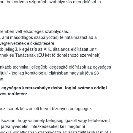
an, beleértve a szigorúbb szabályozás elrendelését, a
elemben vett elsődleges szabályozás.
L, ami másodlagos szabályozás) felhatalmazást ad a
vegtervezetek előkészítésére.
b jellegű, kiegészíti az AHL általános előírásait „mit
entnek és Tanácsnak (EU két fő döntéshozó szervének)
 inkább technikai jellegűbb kiegészítő előírások az egységes
uk” - jogilag komitológiai eljárásban hagyják jóvá 28
án.
, egységes keretszabályozásba foglal számos eddigi
zés területén:
y készítsenek készenléti tervet bizonyos betegségek
atkozóan, hogy valamely betegség igazolt vagy feltételezett
s járványvédelmi intézkedéseket kell megtenni
ágokra vonatkozóan szabályozza az állatszállításokat mint a