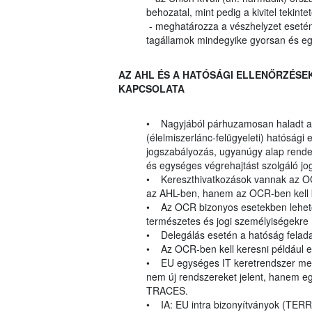
behozatal, mint pedig a kivitel tek
- meghatározza a vészhelyzet esetén
tagállamok mindegyike gyorsan és eg
AZ AHL ÉS A HATÓSÁGI ELLENŐRZÉSEK
KAPCSOLATA
• Nagyjából párhuzamosan haladt a j
(élelmiszerlánc-felügyeleti) hatósági
jogszabályozás, ugyanúgy alap rendel
és egységes végrehajtást szolgáló jo
• Kereszthivatkozások vannak az OC
az AHL-ben, hanem az OCR-ben kell 
• Az OCR bizonyos esetekben lehetőv
természetes és jogi személyiségekre (
• Delegálás esetén a hatóság feladat
• Az OCR-ben kell keresni például e
• EU egységes IT keretrendszer meg
nem új rendszereket jelent, hanem 
TRACES.
• IA: EU intra bizonyítványok (TER