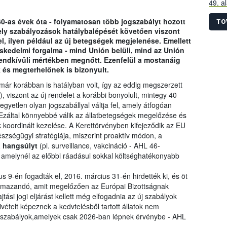
49. a
szára
60-as évek óta - folyamatosan több jogszabályt hozott
össze
TO
ly szabályozások hatálybalépését követően viszont
előír
l, ilyen például az új betegségek megjelenése. Emellett
idősz
reskedelmi forgalma - mind Unión belüli, mind az Unión
 rendkívüli mértékben megnőtt. Ezenfelül a mostanáig
 és megterhelőnek is bizonyult.
már korábban is hatályban volt, így az eddig megszerzett
, viszont az új rendelet a korábbi bonyolult, mintegy 40
egyetlen olyan jogszabállyal váltja fel, amely átfogóan
 Ezáltal könnyebbé válik az állatbetegségek megelőzése és
 koordinált kezelése. A Kerettörvényben kifejeződik az EU
észségügyi stratégiája, miszerint proaktív módon, a
a hangsúlyt
(pl. surveillance, vakcináció - AHL 46-
, amelynél az előbbi ráadásul sokkal költséghatékonyabb
s 9-én fogadták el, 2016. március 31-én hirdették ki, és öt
kalmazandó, amit megelőzően az Európai Bizottságnak
ási jogi eljárást kellett még elfogadnia az új szabályok
ivételt képeznek a kedvtelésből tartott állatok nem
új szabályok,amelyek csak 2026-ban lépnek érvénybe - AHL