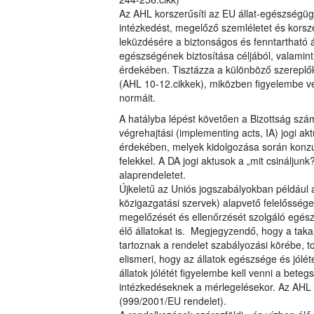
Az AHL korszerűsíti az EU állat-egészségügy
intézkedést, megelőző szemléletet és korsz
leküzdésére a biztonságos és fenntartható á
egészségének biztosítása céljából, valam
érdekében. Tisztázza a különböző szereplő
(AHL 10-12.cikkek), miközben figyelembe ve
normáit.
A hatályba lépést követően a Bizottság szá
végrehajtási (implementing acts, IA) jogi akt
érdekében, melyek kidolgozása során konzul
felekkel. A DA jogi aktusok a „mit csináljunk
alaprendeletet.
Újkeletű az Uniós jogszabályokban például az
közigazgatási szervek) alapvető felelőssége
megelőzését és ellenőrzését szolgáló egés
élő állatokat is. Megjegyzendő, hogy a ta
tartoznak a rendelet szabályozási körébe, to
elismeri, hogy az állatok egészsége és jólé
állatok jólétét figyelembe kell venni a bete
intézkedéseknek a mérlegelésekor. Az AHL 
(999/2001/EU rendelet).