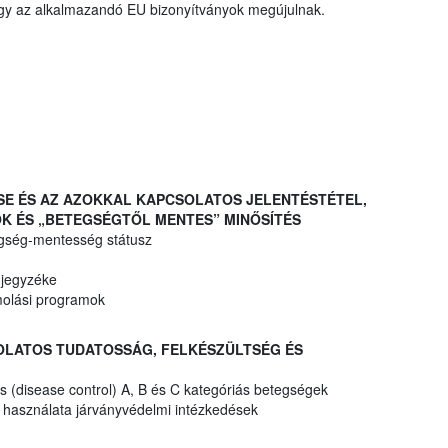
hogy az alkalmazandó EU bizonyítványok megújulnak.
ÉSE ÉS AZ AZOKKAL KAPCSOLATOS JELENTÉSTÉTEL,
K ÉS „BETEGSÉGTŐL MENTES” MINŐSÍTÉS
egség-mentesség státusz
 jegyzéke
molási programok
SOLATOS TUDATOSSÁG, FELKÉSZÜLTSÉG ÉS
 (disease control) A, B és C kategóriás betegségek
k használata járványvédelmi intézkedések