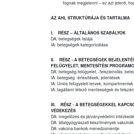
fognak megjelenni – ez azt jelenti, 
AZ AHL STRUKTÚRÁJA ÉS TARTALMA
I. RÉSZ – ÁLTALÁNOS SZABÁLYOK
DA: betegségek listája
IA: betegségek kategorizálása
II. RÉSZ - A BETEGSÉGEK BEJELENT
FELÜGYELET, MENTESÍTÉSI PROGRAMO
DA: betegség-felügyelet, -felszámolás, bet
IA: betegség -értesítések, jelentések
IA: Uniós felügyeleti tervek, kompartmentek
IA: tagállami létező mentességek és felszá
III. RÉSZ - A BETEGSÉGEKKEL KAPC
VÉDEKEZÉS
DA: megelőzés és járványvédelmi intézkedés
DA: állatgyógyászati készítmények vakciná
DA: vakcina bankok menedzsmentje