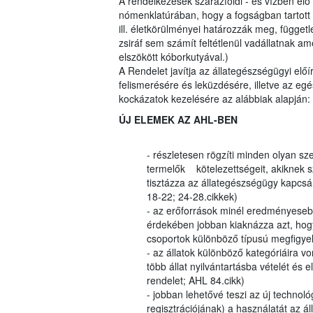
A rendelkezések szárazföldi - és vízben élő
nómenklatúrában, hogy a fogságban tartott 
ill. életkörülményei határozzák meg, függetle
zsiráf sem számít feltétlenül vadállatnak am
elszökött kóborkutyával.)
A Rendelet javítja az állategészségügyi elő
felismerésére és leküzdésére, illetve az eg
kockázatok kezelésére az alábbiak alapján:
ÚJ ELEMEK AZ AHL-BEN
- részletesen rögzíti minden olyan sz
termelők kötelezettségeit, akiknek
tisztázza az állategészségügy kapcsán
18-22; 24-28.cikkek)
- az erőforrások minél eredményesebb
érdekében jobban kiaknázza azt, hog
csoportok különböző típusú megfigye
- az állatok különböző kategóriáira v
több állat nyilvántartásba vételét és
rendelet; AHL 84.cikk)
- jobban lehetővé teszi az új technoló
regisztrációjának) a használatát az á