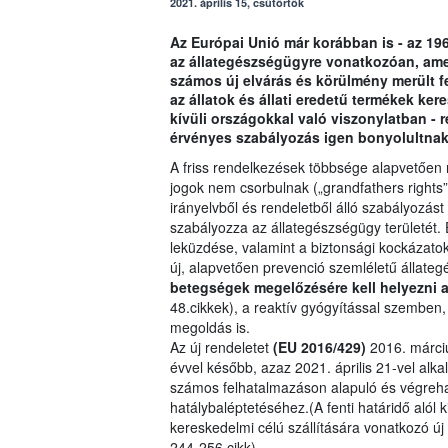
2021. április 15, csütörtök
Az Európai Unió már korábban is - az 19
az állategészségügyre vonatkozóan, ame
számos új elvárás és körülmény merült fe
az állatok és állati eredetű termékek ke
kívüli országokkal való viszonylatban -
érvényes szabályozás igen bonyolultnak
A friss rendelkezések többsége alapvetően 
jogok nem csorbulnak („grandfathers rights”)
irányelvből és rendeletből álló szabályozást 
szabályozza az állategészségügy területét.
leküzdése, valamint a biztonsági kockázatok
új, alapvetően prevenció szemléletű állateg
betegségek megelőzésére kell helyezni 
48.cikkek), a reaktív gyógyítással szemben
megoldás is.
Az új rendeletet
(EU 2016/429)
2016. márciu
évvel később, azaz 2021. április 21-vel al
számos felhatalmazáson alapuló és végrehajt
hatálybaléptetéséhez.(A fenti határidő alól k
kereskedelmi célú szállítására vonatkozó 
244-256.cikk)