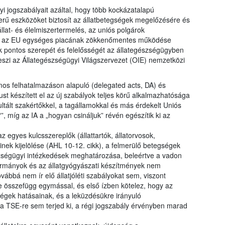
i jogszabályait azáltal, hogy több kockázatalapú
erű eszközöket biztosít az állatbetegségek megelőzésére és
llat- és élelmiszertermelés, az uniós polgárok
int az EU egységes piacának zökkenőmentes működése
k pontos szerepét és felelősségét az állategészségügyben
szi az Állategészségügyi Világszervezet (OIE) nemzetközi
mos felhatalmazáson alapuló (delegated acts, DA) és
ust készített el az új szabályok teljes körű alkalmazhatósága
tált szakértőkkel, a tagállamokkal és más érdekelt Uniós
?”, míg az IA a „hogyan csináljuk” révén egészítik ki az
 egyes kulcsszereplők (állattartók, állatorvosok,
inek kijelölése (AHL 10-12. cikk), a felmerülő betegségek
zségügyi intézkedések meghatározása, beleértve a vadon
karmányok és az állatgyógyászati készítmények nem
vábbá nem ír elő állatjóléti szabályokat sem, viszont
te összefügg egymással, és első ízben kötelez, hogy az
gségek hatásainak, és a leküzdésükre irányuló
a TSE-re sem terjed ki, a régi jogszabály érvényben marad