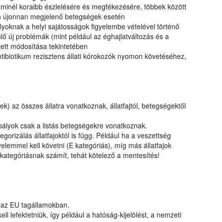
k minél koraibb észlelésére és megfékezésére, többek között
n újonnan megjelenő betegségek esetén
lyoknak a helyi sajátosságok figyelembe vételével történő
ő új problémák (mint például az éghajlatváltozás és a
ett módosítása tekintetében
ntibiotikum rezisztens állati kórokozók nyomon követéséhez,
) az összes állatra vonatkoznak, állatfajtól, betegségektől
ályok csak a listás betegségekre vonatkoznak.
rizálás állatfajoktól is függ. Például ha a veszettség
elemmel kell követni (E kategóriás), míg más állatfajok
ategóriásnak számít, tehát kötelező a mentesítés!
 az EU tagállamokban.
l lefektetniük, így például a hatóság-kijelölést, a nemzeti