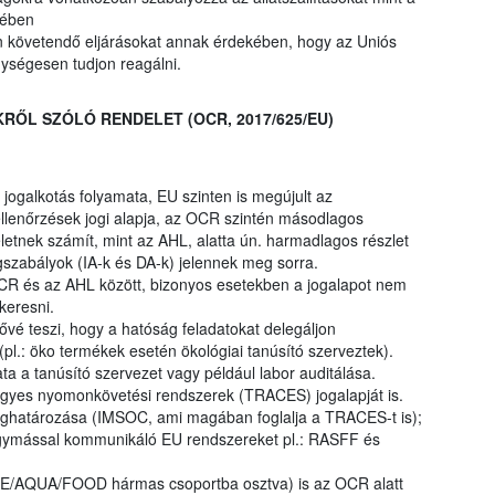
intetében
 követendő eljárásokat annak érdekében, hogy az Uniós
ységesen tudjon reagálni.
RŐL SZÓLÓ RENDELET (OCR, 2017/625/EU)
ogalkotás folyamata, EU szinten is megújult az
 ellenőrzések jogi alapja, az OCR szintén másodlagos
etnek számít, mint az AHL, alatta ún. harmadlagos részlet
gszabályok (IA-k és DA-k) jelennek meg sorra.
R és az AHL között, bizonyos esetekben a jogalapot nem
keresni.
é teszi, hogy a hatóság feladatokat delegáljon
pl.: öko termékek esetén ökológiai tanúsító szerveztek).
a a tanúsító szervezet vagy például labor auditálása.
gyes nyomonkövetési rendszerek (TRACES) jogalapját is.
határozása (IMSOC, ami magában foglalja a TRACES-t is);
egymással kommunikáló EU rendszereket pl.: RASFF és
RE/AQUA/FOOD hármas csoportba osztva) is az OCR alatt