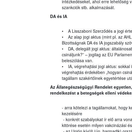
intézkedéseket, ahol erre lehetőség v
szankciók stb. alkalmazását.
DA és IA
• A Lisszaboni Szerződés a jogi ért
• Az alap jogi aktus (mint pl. az AH
Bizottságnak DA és IA jogszabály szö
• DA, delegált jogi aktus: általánosab
csináljunk?” – jogilag az EU Parlam
beleszólása van.
• IA, végrehajtási jogi aktus: sokkal
végrehajtás érdekében „hogyan csinálj
tagállam szakértőinek egyetértése ut
Az Állategészségügyi Rendelet egyetlen
rendelkezést a betegségek elleni védeke
- arra kötelezi a tagállamokat, hog
kezelésére
- konkrét szabályokat ír elő arra von
kitörése esetén milyen vakcinázási é
- az Unión kívüli (ún. harmadik) orsz