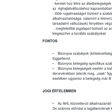
- keretet hoz létre az állatbetegsége
az éghajlatváltozáshoz kapcsolódóa
- több rugalmasságot biztosít a szabá
alkalmazhatósága, valamint a felmerül
társadalmi változások) fényében végz
- megfelelőbb jogalapot biztosít az a
kiegészítve a korábbi szabályokat
FONTOS
• Bizonyos szabályok (kötelezettségek
függetlenül.
• Bizonyos betegség-specifikus szab
• Bizonyos betegségek esetén a katego
denevérekben jelenik meg, „csak” figy
esetében ugyanez a betegség már B k
JOGI ÉRTELEMBEN
• Az AHL közvetlenül alkalmazandó
De számos előírást a tagállamoknak kel