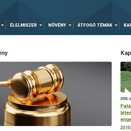
ÉLELMISZER
NÖVÉNY
ÁTFOGÓ TÉMÁK
KA
ény
Kap
2026. j
Patá
léte
enge
2016/