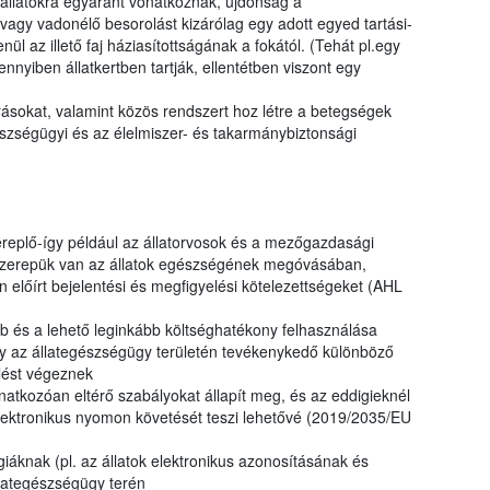
 állatokra egyaránt vonatkoznak, újdonság a
vagy vadonélő besorolást kizárólag egy adott egyed tartási-
nül az illető faj háziasítottságának a fokától. (Tehát pl.egy
ennyiben állatkertben tartják, ellentétben viszont egy
írásokat, valamint közös rendszert hoz létre a betegségek
észségügyi és az élelmiszer- és takarmánybiztonsági
ereplő-így például az állatorvosok és a mezőgazdasági
 szerepük van az állatok egészségének megóvásában,
 előírt bejelentési és megfigyelési kötelezettségeket (AHL
 és a lehető leginkább költséghatékony felhasználása
y az állategészségügy területén tevékenykedő különböző
lést végeznek
onatkozóan eltérő szabályokat állapít meg, és az eddigieknél
 elektronikus nyomon követését teszi lehetővé (2019/2035/EU
giáknak (pl. az állatok elektronikus azonosításának és
llategészségügy terén