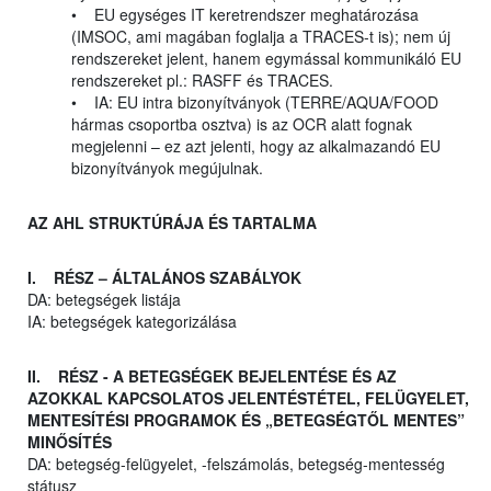
• EU egységes IT keretrendszer meghatározása
(IMSOC, ami magában foglalja a TRACES-t is); nem új
rendszereket jelent, hanem egymással kommunikáló EU
rendszereket pl.: RASFF és TRACES.
• IA: EU intra bizonyítványok (TERRE/AQUA/FOOD
hármas csoportba osztva) is az OCR alatt fognak
megjelenni – ez azt jelenti, hogy az alkalmazandó EU
bizonyítványok megújulnak.
AZ AHL STRUKTÚRÁJA ÉS TARTALMA
I. RÉSZ – ÁLTALÁNOS SZABÁLYOK
DA: betegségek listája
IA: betegségek kategorizálása
II. RÉSZ - A BETEGSÉGEK BEJELENTÉSE ÉS AZ
AZOKKAL KAPCSOLATOS JELENTÉSTÉTEL, FELÜGYELET,
MENTESÍTÉSI PROGRAMOK ÉS „BETEGSÉGTŐL MENTES”
MINŐSÍTÉS
DA: betegség-felügyelet, -felszámolás, betegség-mentesség
státusz