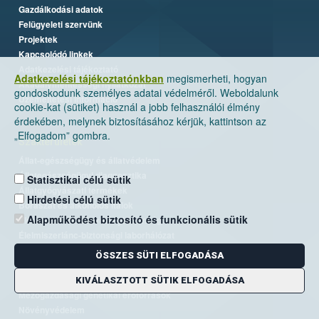
Gazdálkodási adatok
Felügyeleti szervünk
Projektek
Kapcsolódó linkek
Adatkezelési tájékoztató
Adatkezelési tájékoztatónkban
megismerheti, hogyan
Akadálymentességi nyilatkozat
gondoskodunk személyes adatai védelméről. Weboldalunk
Üzemeltetési információ
cookie-kat (sütiket) használ a jobb felhasználói élmény
érdekében, melynek biztosításához kérjük, kattintson az
„Elfogadom” gombra.
Szakterületek
Állat-egészségügy és állatvédelem
Állategészségügyi diagnosztika
Statisztikai célú sütik
Állatgyógyászati termékek
Hirdetési célú sütik
Borászat és alkoholos italok
Alapműködést biztosító és funkcionális sütik
Élelmiszer- és takarmánybiztonság
Élelmiszerlánc-biztonsági laborhálózat
Járványvédelem
ÖSSZES SÜTI ELFOGADÁSA
Kiemelt ügyek, EUTR
Kockázatkezelés
KIVÁLASZTOTT SÜTIK ELFOGADÁSA
Mezőgazdasági genetikai erőforrások
Növényvédelem