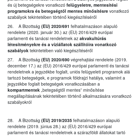
és új betegségekre vonatkozó
felügyeletre, mentesítési
programokra és betegségtől mentes minősítésre
vonatkozó
szabályok tekintetében történő kiegészítéséről
26. A Bizottság
(EU) 2020/691
felhatalmazáson alapuló
rendelete (2020. január 30.) az (EU) 2016/429 európai
parlamenti és tanácsi rendeletnek az
akvakultúrás
létesítményekre és a víziállatok szállítóira vonatkozó
szabályok
tekintetében való kiegészítéséről
27. A Bizottság
(EU) 2020/690
végrehajtási rendelete (2019.
december 17.) az (EU) 2016/429 európai parlamenti és tanácsi
rendeletnek a jegyzékbe foglalt, uniós felügyeleti programok alá
tartozó betegségek, e programok földrajzi hatálya, valamint a
jegyzékbe foglalt betegségek vonatkozásában a
kompartmentek
„betegségtől mentes” minősítése
megállapításának tekintetében történő alkalmazására vonatkozó
szabályokról
28. A Bizottság
(EU) 2019/2035
felhatalmazáson alapuló
rendelete (2019. június 28.) az (EU) 2016/429 európai
parlamenti és tanácsi rendeletnek a szárazföldi állatokat tartó