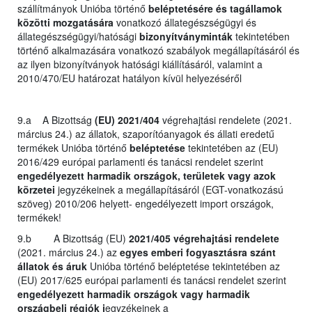
szállítmányok Unióba történő
beléptetésére és tagállamok
közötti mozgatására
vonatkozó állategészségügyi és
állategészségügyi/hatósági
bizonyítványminták
tekintetében
történő alkalmazására vonatkozó szabályok megállapításáról és
az ilyen bizonyítványok hatósági kiállításáról, valamint a
2010/470/EU határozat hatályon kívül helyezéséről
9.a A Bizottság
(EU) 2021/404
végrehajtási rendelete (2021.
március 24.) az állatok, szaporítóanyagok és állati eredetű
termékek Unióba történő
beléptetése
tekintetében az (EU)
2016/429 európai parlamenti és tanácsi rendelet szerint
engedélyezett harmadik országok, területek vagy azok
körzetei
jegyzékeinek a megállapításáról (EGT-vonatkozású
szöveg) 2010/206 helyett- engedélyezett import országok,
termékek!
9.b A Bizottság (EU)
2021/405 végrehajtási rendelete
(2021. március 24.) az
egyes emberi fogyasztásra szánt
állatok és áruk
Unióba történő beléptetése tekintetében az
(EU) 2017/625 európai parlamenti és tanácsi rendelet szerint
engedélyezett harmadik országok vagy harmadik
országbeli régiók j
egyzékeinek a