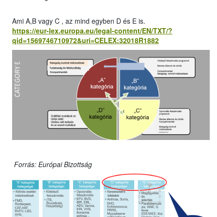
Ami A,B vagy C , az mind egyben D és E is.
https://eur-lex.europa.eu/legal-content/EN/TXT/?
qid=1569746710972&uri=CELEX:32018R1882
Forrás: Európai Bizottság