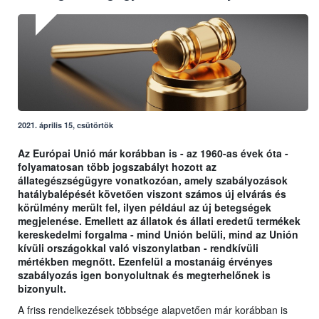
2021. április 15, csütörtök
Az Európai Unió már korábban is - az 1960-as évek óta -
folyamatosan több jogszabályt hozott az
állategészségügyre vonatkozóan, amely szabályozások
hatálybalépését követően viszont számos új elvárás és
körülmény merült fel, ilyen például az új betegségek
megjelenése. Emellett az állatok és állati eredetű termékek
kereskedelmi forgalma - mind Unión belüli, mind az Unión
kívüli országokkal való viszonylatban - rendkívüli
mértékben megnőtt. Ezenfelül a mostanáig érvényes
szabályozás igen bonyolultnak és megterhelőnek is
bizonyult.
A friss rendelkezések többsége alapvetően már korábban is