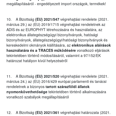
megállapításáról - engedélyezett import országok, termékek!
10. A Bizottság
(EU) 2021/547
végrehajtási rendelete (2021.
március 29.) az (EU) 2019/1715 végrehajtási rendeletnek az
ADIS és az EUROPHYT létrehozására és használatára, az
elektronikus állategészségügyi bizonyítványok, hatósági
bizonyítványok, állategészségügyi/hatósági bizonyítványok és
kereskedelmi okmányok kiállítására, az
elektronikus aláírások
használatára és a TRACES működésére
vonatkozó eljárások
tekintetében történő módosításáról, valamint a 97/152/EK
határozat hatályon kívül helyezéséről
11. A Bizottság
(EU) 2021/520
végrehajtási rendelete (2021.
március 24.) az (EU) 2016/429 európai parlamenti és tanácsi
rendeletnek a bizonyos
tartott szárazföldi állatok
nyomonkövethetősége
tekintetében történő alkalmazására
vonatkozó szabályok megállapításáról
12. A Bizottság
(EU) 2021/361
végrehajtási határozata (2021.