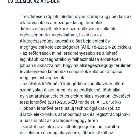
ÚJ ELEMEK AZ AHL-BEN
- részletesen rögzíti minden olyan szereplő-így például az
állatorvosok és a mezőgazdasági termelők
kötelezettségeit, akiknek szerepük van az állatok
egészségének megóvásában, tisztázza az
állategészségügy kapcsán előírt bejelentési és
megfigyelési kötelezettségeket (AHL 18-22; 24-28.cikkek)
- az erőforrások minél eredményesebb és a lehető
leginkább költséghatékony felhasználása érdekében
jobban kiaknázza azt, hogy az állategészségügy területén
tevékenykedő különböző csoportok különböző típusú
megfigyelést végeznek
- az állatok különböző kategóriáira vonatkozóan eltérő
szabályokat állapít meg, és az eddigieknél több állat
nyilvántartásba vételét és elektronikus nyomon követését
teszi lehetővé (2019/2035/EU rendelet; AHL 84.cikk)
- jobban lehetővé teszi az új technológiáknak (pl. az
állatok elektronikus azonosításának és regisztrációjának)
a használatát az állategészségügy terén
- keretet hoz létre az állatbetegségek minél koraibb
észlelésére és megfékezésére, többek között az