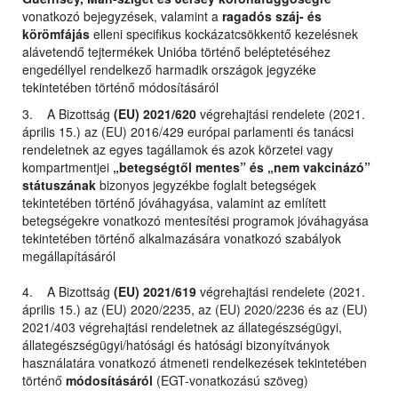
vonatkozó bejegyzések, valamint a
ragadós száj- és
körömfájás
elleni specifikus kockázatcsökkentő kezelésnek
alávetendő tejtermékek Unióba történő beléptetéséhez
engedéllyel rendelkező harmadik országok jegyzéke
tekintetében történő módosításáról
3. A Bizottság
(EU) 2021/620
végrehajtási rendelete (2021.
április 15.) az (EU) 2016/429 európai parlamenti és tanácsi
rendeletnek az egyes tagállamok és azok körzetei vagy
kompartmentjei
„betegségtől mentes” és „nem vakcinázó”
státuszának
bizonyos jegyzékbe foglalt betegségek
tekintetében történő jóváhagyása, valamint az említett
betegségekre vonatkozó mentesítési programok jóváhagyása
tekintetében történő alkalmazására vonatkozó szabályok
megállapításáról
4. A Bizottság
(EU) 2021/619
végrehajtási rendelete (2021.
április 15.) az (EU) 2020/2235, az (EU) 2020/2236 és az (EU)
2021/403 végrehajtási rendeletnek az állategészségügyi,
állategészségügyi/hatósági és hatósági bizonyítványok
használatára vonatkozó átmeneti rendelkezések tekintetében
történő
módosításáról
(EGT-vonatkozású szöveg)