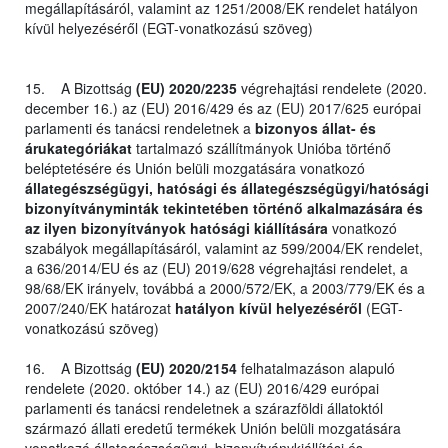
megállapításáról, valamint az 1251/2008/EK rendelet hatályon
kívül helyezéséről (EGT-vonatkozású szöveg)
15. A Bizottság
(EU) 2020/2235
végrehajtási rendelete (2020.
december 16.) az (EU) 2016/429 és az (EU) 2017/625 európai
parlamenti és tanácsi rendeletnek a
bizonyos állat- és
árukategóriákat
tartalmazó szállítmányok Unióba történő
beléptetésére és Unión belüli mozgatására vonatkozó
állategészségügyi, hatósági és állategészségügyi/hatósági
bizonyítványminták tekintetében történő alkalmazására és
az ilyen bizonyítványok hatósági kiállítására
vonatkozó
szabályok megállapításáról, valamint az 599/2004/EK rendelet,
a 636/2014/EU és az (EU) 2019/628 végrehajtási rendelet, a
98/68/EK irányelv, továbbá a 2000/572/EK, a 2003/779/EK és a
2007/240/EK határozat
hatályon kívül helyezéséről
(EGT-
vonatkozású szöveg)
16. A Bizottság
(EU) 2020/2154
felhatalmazáson alapuló
rendelete (2020. október 14.) az (EU) 2016/429 európai
parlamenti és tanácsi rendeletnek a szárazföldi állatoktól
származó állati eredetű termékek Unión belüli mozgatására
vonatkozó állategészségügyi, bizonyítványkiállítási és