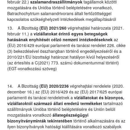
február 22.)
szalamandraszállítmányok
tagállamok közötti
mozgatására és Unióba történő beléptetésére vonatkozó,
Batrachochytrium salamandrivorans általi fertőzöttséggel
kapcsolatos szükséghelyzeti intézkedések megállapításáról
13. A Bizottság
(EU) 2021/260
végrehajtási határozata (2021.
február 11.) a
víziállatokat érintő egyes betegségek
hatásának enyhítését célzó nemzeti intézkedéseknek
az
(EU) 2016/429 európai parlamenti és tanácsi rendelet 226. cikke
(3) bekezdésével összhangban történő engedélyezéséről és a
2010/221/EU bizottsági határozat hatályon kívül helyezéséről
(az értesítés a C(2021) 773. számú dokumentummal történt)
(EGT-vonatkozású szöveg)
14. A Bizottság
(EU) 2020/2236
végrehajtási rendelete (2020.
december 16.) az (EU) 2016/429 és az (EU) 2017/625 európai
parlamenti és tanácsi rendeletnek a
víziállatokat és bizonyos,
víziállatoktól származó állati eredetű termékeket
tartalmazó
szállítmányok Unióba történő beléptetésére és Unión belüli
mozgatására vonatkozó
állategészségügyi
bizonyítványminták tekintetében
történő alkalmazására és az
ilyen bizonyítványok hatósági kiállítására vonatkozó szabályok