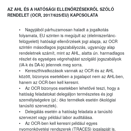
AZ AHL ÉS A HATÓSÁGI ELLENŐRZÉSEKRŐL SZÓLÓ
RENDELET (OCR, 2017/625/EU) KAPCSOLATA
• Nagyjából párhuzamosan haladt a jogalkotás
folyamata, EU szinten is megújult az (élelmiszerlánc-
felügyeleti) hatósági ellenőrzések jogi alapja, az OCR
szintén másodlagos jogszabályozás, ugyanúgy alap
rendeletnek számít, mint az AHL, alatta ún. harmadlagos
részlet és egységes végrehajtást szolgáló jogszabályok
(IA-k és DA-k) jelennek meg sorra.
• Kereszthivatkozások vannak az OCR és az AHL
között, bizonyos esetekben a jogalapot nem az AHL-ben,
hanem az OCR-ben kell keresni.
• Az OCR bizonyos esetekben lehetővé teszi, hogy a
hatóság feladatokat delegáljon természetes és jogi
személyiségekre (pl.: öko termékek esetén ökológiai
tanúsító szerveztek).
• Delegálás esetén a hatóság feladata a tanúsító
szervezet vagy például labor auditálása.
• Az OCR-ben kell keresni például egyes
nyomonkövetési rendszerek (TRACES) jogalapját is.