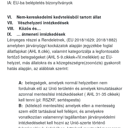
IA: EU-ba beléptetés bizonyítványok
VI. Nem-kereskedelmi kedvtelésből tartott állat
VII. Vészhelyzeti intézkedések
VIII. Közös és…
IX. … átmeneti intézkedések
Lényeges részei a Rendeletnek, (EU 2018/1629; 2018/1882)
amelyben járványügyi kockázatok alapján jegyzékbe foglal
állatfajokat (AHL 8.cikk), valamint kategorizálja a legfontosabb
fertőző betegségeket (AHL 5-9.cikkek+IV.melléklet) az EU-
helyzet, más állatokra és a közegészségre(zoonózis) gyakorolt
hatás alapján, az alábbiak szerint:
A:
betegségek, amelyek normál helyzetben nem
fordulnak elő az Unió területén és amelyek kimutatásakor
azonnal mentesítési intézkedéseket ( AHL 31-35 cikkek)
kell tenni (pl: RSZKF, sertéspestis)
B:
(kötelező mentesítés) amelyek ellen a mentesség
szem előtt tartásával kell fellépni, és amelyekre
vonatkozóan valamennyi tagállamban járványvédelmi
intézkedéseket kell hozni az Unió-szerte történő