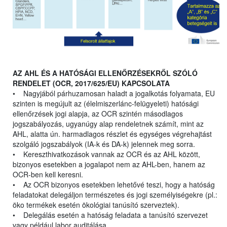
AZ AHL ÉS A HATÓSÁGI ELLENŐRZÉSEKRŐL SZÓLÓ
RENDELET (OCR, 2017/625/EU) KAPCSOLATA
• Nagyjából párhuzamosan haladt a jogalkotás folyamata, EU
szinten is megújult az (élelmiszerlánc-felügyeleti) hatósági
ellenőrzések jogi alapja, az OCR szintén másodlagos
jogszabályozás, ugyanúgy alap rendeletnek számít, mint az
AHL, alatta ún. harmadlagos részlet és egységes végrehajtást
szolgáló jogszabályok (IA-k és DA-k) jelennek meg sorra.
• Kereszthivatkozások vannak az OCR és az AHL között,
bizonyos esetekben a jogalapot nem az AHL-ben, hanem az
OCR-ben kell keresni.
• Az OCR bizonyos esetekben lehetővé teszi, hogy a hatóság
feladatokat delegáljon természetes és jogi személyiségekre (pl.:
öko termékek esetén ökológiai tanúsító szerveztek).
• Delegálás esetén a hatóság feladata a tanúsító szervezet
vagy például labor auditálása.