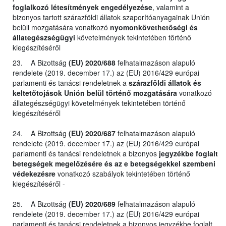
foglalkozó létesítmények engedélyezése
, valamint a
bizonyos tartott szárazföldi állatok szaporítóanyagainak Unión
belüli mozgatására vonatkozó
nyomonkövethetőségi és
állategészségügyi
követelmények tekintetében történő
kiegészítéséről
23. A Bizottság
(EU) 2020/688
felhatalmazáson alapuló
rendelete (2019. december 17.) az (EU) 2016/429 európai
parlamenti és tanácsi rendeletnek a
szárazföldi állatok és
keltetőtojások Unión belül történő mozgatására
vonatkozó
állategészségügyi követelmények tekintetében történő
kiegészítéséről
24. A Bizottság
(EU) 2020/687
felhatalmazáson alapuló
rendelete (2019. december 17.) az (EU) 2016/429 európai
parlamenti és tanácsi rendeletnek a bizonyos
jegyzékbe foglalt
betegségek megelőzésére és az e betegségekkel szembeni
védekezésre
vonatkozó szabályok tekintetében történő
kiegészítéséről -
25. A Bizottság
(EU) 2020/689
felhatalmazáson alapuló
rendelete (2019. december 17.) az (EU) 2016/429 európai
parlamenti és tanácsi rendeletnek a bizonyos jegyzékbe foglalt