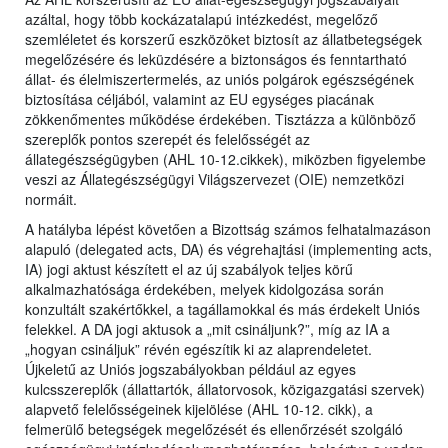
azáltal, hogy több kockázatalapú intézkedést, megelőző
szemléletet és korszerű eszközöket biztosít az állatbetegségek
megelőzésére és leküzdésére a biztonságos és fenntartható
állat- és élelmiszertermelés, az uniós polgárok egészségének
biztosítása céljából, valamint az EU egységes piacának
zökkenőmentes működése érdekében. Tisztázza a különböző
szereplők pontos szerepét és felelősségét az
állategészségügyben (AHL 10-12.cikkek), miközben figyelembe
veszi az Állategészségügyi Világszervezet (OIE) nemzetközi
normáit.
A hatályba lépést követően a Bizottság számos felhatalmazáson
alapuló (delegated acts, DA) és végrehajtási (implementing acts,
IA) jogi aktust készített el az új szabályok teljes körű
alkalmazhatósága érdekében, melyek kidolgozása során
konzultált szakértőkkel, a tagállamokkal és más érdekelt Uniós
felekkel. A DA jogi aktusok a „mit csináljunk?”, míg az IA a
„hogyan csináljuk” révén egészítik ki az alaprendeletet.
Újkeletű az Uniós jogszabályokban például az egyes
kulcsszereplők (állattartók, állatorvosok, közigazgatási szervek)
alapvető felelősségeinek kijelölése (AHL 10-12. cikk), a
felmerülő betegségek megelőzését és ellenőrzését szolgáló