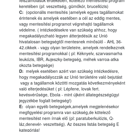
felszámolásuk érdekében, kötelező mentesítési program
keretében (pl: veszettség, gümőkór, brucellózis)
C:
(opcionális mentesítés )amelyek egyes tagállamokat
érintenek és amelyek esetében a cél az eddig mentes,
vagy mentesítési programot végrehajtó tagállamok
védelme. ( intézkedésekre van szükség ahhoz, hogy
megakadályozható legyen átterjedésük az Unió
hivatalosan betegségtől mentesnek minősülő - AHL 36-
42.cikkek - vagy olyan területeire, amelyek rendelkeznek
mentesítési programokkal ( pl: Kéknyelv, szarvasmarha
leukózis, IBR, Aujeszky-betegség, méhek varroa-atka
okozta betegsége)
D:
melyek esetében azért van szükség intézkedésre,
hogy megakadályozzák az Unió területére való bejutást
vagy a tagállamok közötti mozgatás következményeként
való elterjedésüket ( pl: Lépfene, lovak fert.
kevésvérűsége, Ebola - mint újként állategészségügyi
jegyzékbe foglalt betegség!)
E:
olyan egyéb betegségek,amelyek megjelenésekor
megfigyelési programra van szükség,de kötelező
mentesítést nem írnak elő (pl: paratuberkulózis, Q-
láz,denevér- veszettség). Az összes listás betegség E
kategóriás!