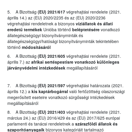
5. A Bizottság
(EU) 2021/617
végrehajtási rendelete (2021.
április 14.) az (EU) 2020/2235 és az (EU) 2020/2236
végrehajtási rendeletnek a bizonyos
víziállatok és állati
eredetű termékek
Unióba történő
beléptetésére
vonatkozó
állategészségügyi bizonyítványminták és
állategészségügyi/hatósági bizonyítványminták tekintetében
történő
módosításáról
6. A Bizottság
(EU) 2021/605
végrehajtási rendelete (2021.
április 7.) az
afrikai sertéspestisre vonatkozó különleges
járványvédelmi intézkedések
megállapításáról
7. A Bizottság
(EU) 2021/597
végrehajtási határozata (2021.
április 12.) a
kis kaptárbogárral
való fertőzöttség olaszországi
megerősített eseteire vonatkozó sürgősségi intézkedések
megállapításáról
8. A Bizottság
(EU) 2021/403
végrehajtási rendelete (2021.
március 24.) az (EU) 2016/429 és az (EU) 2017/625 európai
parlamenti és tanácsi rendeletnek a
szárazföldi állatok és
szaporítóanyagaik
bizonyos kategóriáit tartalmazó