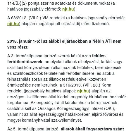
114/B.§(2) pontja szerinti adatokat és dokumentumokat (
a
hatályos jogszabály elérhető:
njt.hu
)
A 63/2012. (VII.2.) VM rendelet (
a hatályos jogszabály elérhető:
njt.hu
) alapján megállapított eljárási díj előre fizetendő.
2018. január 1-től az alábbi eljárásokban a Nébih ÁTI nem
vesz részt:
A 3. terméktípusba tartozó szerek közül azon
felület-
fertőtlenítőszerek
, amelyeket állatok elhelyezési, tartási vagy
szállítási környezetében alkalmaznak felületek, berendezések
és szállítóeszközök felületeinek fertőtlenítésére, és azok a
felhasználás során az állatok testfelületével közvetlen
érintkezésbe nem kerülnek, a 316/2013. (VIII. 28.) Korm.
rendelet (jogszabály hatályos állapot:
njt.hu
) alapján az
országos tisztifőorvos által kiadott engedély birtokában hozhatók
forgalomba. Az engedély iránti kérelemhez a kérelmezőnek
csatolnia kell az Országos Közegészségügyi Intézet (OKI),
valamint az állat-egészségügyi hatáskörében eljáró fővárosi és
megyei kormányhivatal szakvéleményét.
Az 5. terméktípusba tartozó,
állatok általi fogyasztásra szánt