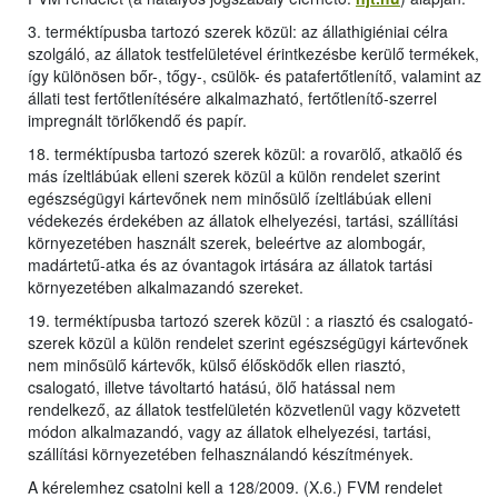
3. terméktípusba tartozó szerek közül: az állathigiéniai célra
szolgáló, az állatok testfelületével érintkezésbe kerülő termékek,
így különösen bőr-, tőgy-, csülök- és patafertőtlenítő, valamint az
állati test fertőtlenítésére alkalmazható, fertőtlenítő-szerrel
impregnált törlőkendő és papír.
18. terméktípusba tartozó szerek közül: a rovarölő, atkaölő és
más ízeltlábúak elleni szerek közül a külön rendelet szerint
egészségügyi kártevőnek nem minősülő ízeltlábúak elleni
védekezés érdekében az állatok elhelyezési, tartási, szállítási
környezetében használt szerek, beleértve az alombogár,
madártetű-atka és az óvantagok irtására az állatok tartási
környezetében alkalmazandó szereket.
19. terméktípusba tartozó szerek közül : a riasztó és csalogató-
szerek közül a külön rendelet szerint egészségügyi kártevőnek
nem minősülő kártevők, külső élősködők ellen riasztó,
csalogató, illetve távoltartó hatású, ölő hatással nem
rendelkező, az állatok testfelületén közvetlenül vagy közvetett
módon alkalmazandó, vagy az állatok elhelyezési, tartási,
szállítási környezetében felhasználandó készítmények.
A kérelemhez csatolni kell a 128/2009. (X.6.) FVM rendelet