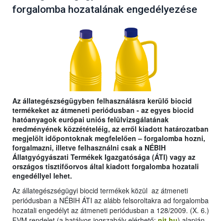
forgalomba hozatalának engedélyezése
Az állategészségügyben felhasználásra kerülő biocid
termékeket az átmeneti periódusban - az egyes biocid
hatóanyagok európai uniós felülvizsgálatának
eredményének közzétételéig, az erről kiadott határozatban
megjelölt időpontoknak megfelelően – forgalomba hozni,
forgalmazni, illetve felhasználni csak a NÉBIH
Állatgyógyászati Termékek Igazgatósága (ÁTI) vagy az
országos tisztifőorvos által kiadott forgalomba hozatali
engedéllyel lehet.
Az állategészségügyi biocid termékek közül az átmeneti
periódusban a NÉBIH ÁTI az alább felsoroltakra ad forgalomba
hozatali engedélyt az átmeneti periódusban a 128/2009. (X. 6.)
FVM rendelet (
a hatályos jogszabály elérhető:
njt.hu
) alapján.