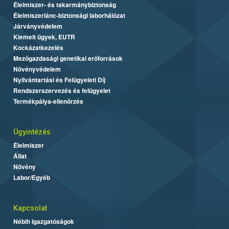
Élelmiszer- és takarmánybiztonság
Élelmiszerlánc-biztonsági laborhálózat
Járványvédelem
Kiemelt ügyek, EUTR
Kockázatkezelés
Mezőgazdasági genetikai erőforrások
Növényvédelem
Nyilvántartási és Felügyeleti Díj
Rendszerszervezés és felügyelet
Termékpálya-ellenőrzés
Ügyintézés
Élelmiszer
Állat
Növény
Labor/Egyéb
Kapcsolat
Nébih Igazgatóságok