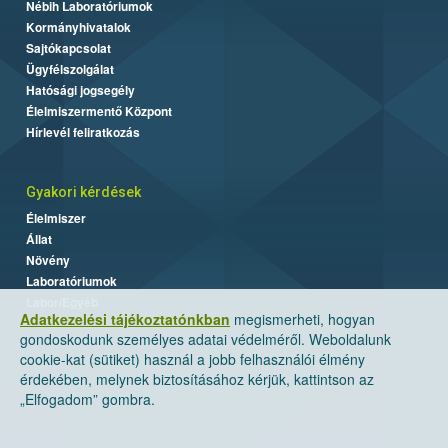
Nébih Laboratóriumok
Kormányhivatalok
Sajtókapcsolat
Ügyfélszolgálat
Hatósági jogsegély
Élelmiszermentő Központ
Hírlevél feliratkozás
Gyakori kérdések
Élelmiszer
Állat
Növény
Laboratóriumok
Labor/Egyéb
Adatkezelési tájékoztatónkban
megismerheti, hogyan
gondoskodunk személyes adatai védelméről. Weboldalunk
cookie-kat (sütiket) használ a jobb felhasználói élmény
érdekében, melynek biztosításához kérjük, kattintson az
„Elfogadom” gombra.