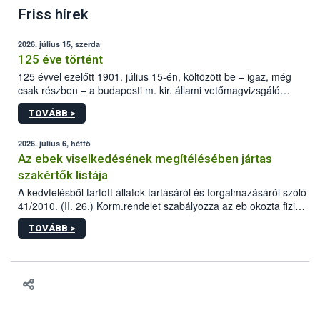
Friss hírek
2026. július 15, szerda
125 éve történt
125 évvel ezelőtt 1901. július 15-én, költözött be – igaz, még
csak részben – a budapesti m. kir. állami vetőmagvizsgáló
állomás a Kis Rókus utca 15. szám alatti, Czigler Győző által
TOVÁBB >
tervezett új épületébe.
2026. július 6, hétfő
Az ebek viselkedésének megítélésében jártas
szakértők listája
A kedvtelésből tartott állatok tartásáról és forgalmazásáról szóló
41/2010. (II. 26.) Korm.rendelet szabályozza az eb okozta fizikai
sérülés, illetve ennek veszélye keletkezésekor felmerülő
TOVÁBB >
hatósági feladatokat, valamint a veszélyes eb tartását és annak
engedélyezését. Ezen eljárások során szükség esetén be kell
vonni az ebek viselkedésének megítélésében jártas szakértőt.