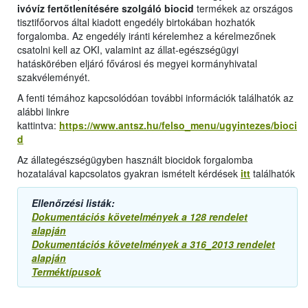
ivóvíz fertőtlenítésére szolgáló biocid
termékek az országos
tisztifőorvos által kiadott engedély birtokában hozhatók
forgalomba. Az engedély iránti kérelemhez a kérelmezőnek
csatolni kell az OKI, valamint az állat-egészségügyi
hatáskörében eljáró fővárosi és megyei kormányhivatal
szakvéleményét.
A fenti témához kapcsolódóan további információk találhatók az
alábbi linkre
kattintva:
https://www.antsz.hu/felso_menu/ugyintezes/bioci
d
Az állategészségügyben használt biocidok forgalomba
hozatalával kapcsolatos gyakran ismételt kérdések
itt
találhatók
Ellenőrzési listák:
Dokumentációs követelmények a 128 rendelet
alapján
Dokumentációs követelmények a 316_2013 rendelet
alapján
Terméktípusok