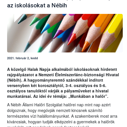
az iskolásokat a Nébih
2021. február 2, kedd
A közelgő Halak Napja alkalmából iskolásoknak hirdetett
rajzpályázatot a Nemzeti Élelmiszerlánc-biztonsági Hivatal
(Nébih). A hagyományteremtő szándékkal indított
versenyben két korosztálytól, 3-4. osztályos és 5-6.
osztályos tanulóktól várják a pályaműveket a hivatal
munkatársai. Az idei év témája: „Munkában a halőr”.
A Nébih Állami Halőri Szolgálat halőrei nap mint nap azért
dolgoznak, hogy megóvják nemzeti kincsnek számító
természetes vízi halállományunkat. A szakemberek most arra
kíváncsiak, hogyan tudják elképzelni a gyermekek a halőrök