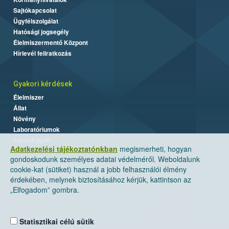
Sajtókapcsolat
Ügyfélszolgálat
Hatósági jogsegély
Élelmiszermentő Központ
Hírlevél feliratkozás
Gyakori kérdések
Élelmiszer
Állat
Növény
Laboratóriumok
Labor/Egyéb
Adatkezelési tájékoztatónkban
megismerheti, hogyan
gondoskodunk személyes adatai védelméről. Weboldalunk
cookie-kat (sütiket) használ a jobb felhasználói élmény
érdekében, melynek biztosításához kérjük, kattintson az
„Elfogadom” gombra.
Statisztikai célú sütik