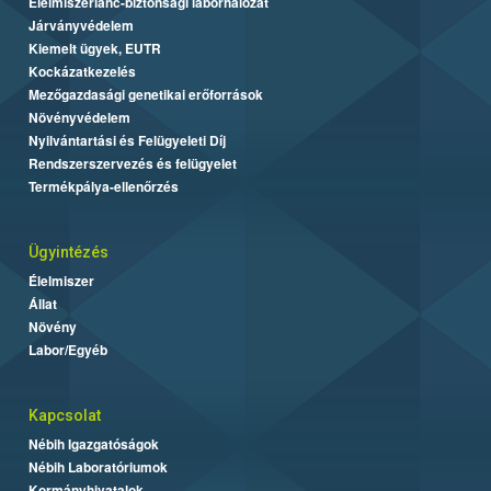
Élelmiszerlánc-biztonsági laborhálózat
Járványvédelem
Kiemelt ügyek, EUTR
Kockázatkezelés
Mezőgazdasági genetikai erőforrások
Növényvédelem
Nyilvántartási és Felügyeleti Díj
Rendszerszervezés és felügyelet
Termékpálya-ellenőrzés
Ügyintézés
Élelmiszer
Állat
Növény
Labor/Egyéb
Kapcsolat
Nébih Igazgatóságok
Nébih Laboratóriumok
Kormányhivatalok