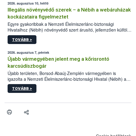
2026. augusztus 10, hétfő
Illegális növényvédő szerek – a Nébih a webáruházak
kockázataira figyelmeztet
Egyre gyakoribbak a Nemzeti Élelmiszerlánc-biztonsági
Hivatalhoz (Nébih) növényvédő szert árusító, jellemzően külföldi
honlapok kapcsán érkező bejelentések. Emellett az ilyen
TOVÁBB >
termékeket kínáló kéretlen online reklámok mennyisége is
számottevően megnövekedett az elmúlt időszakban. A Nébih
összegyűjtötte az illegális növényvédő szerek kapcsán
2026. augusztus 7, péntek
előforduló árulkodó jeleket, valamint a webáruházakból való
Újabb vármegyében jelent meg a kőrisrontó
vásárlás kockázatait.
karcsúdíszbogár
Újabb területen, Borsod-Abaúj-Zemplén vármegyében is
igazolta a Nemzeti Élelmiszerlánc-biztonsági Hivatal (Nébih) a
kőrisrontó karcsúdíszbogár (Agrilus planipennis) jelenlétét. A
TOVÁBB >
kártevőt nem csak színcsapdában találták meg, de már fertőzött
fában is azonosították. A növényvédelmi szakemberek folytatják
az intenzív felderítést, emellett az intézkedéseket a szlovák
hatósággal is összehangolják a terjedés megállítása érdekében.
Cookie beállítások