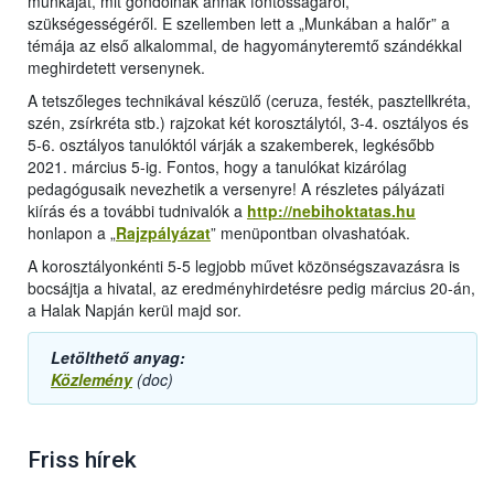
munkáját, mit gondolnak annak fontosságáról,
szükségességéről. E szellemben lett a „Munkában a halőr” a
témája az első alkalommal, de hagyományteremtő szándékkal
meghirdetett versenynek.
A tetszőleges technikával készülő (ceruza, festék, pasztellkréta,
szén, zsírkréta stb.) rajzokat két korosztálytól, 3-4. osztályos és
5-6. osztályos tanulóktól várják a szakemberek, legkésőbb
2021. március 5-ig. Fontos, hogy a tanulókat kizárólag
pedagógusaik nevezhetik a versenyre! A részletes pályázati
kiírás és a további tudnivalók a
http://nebihoktatas.hu
honlapon a „
Rajzpályázat
” menüpontban olvashatóak.
A korosztályonkénti 5-5 legjobb művet közönségszavazásra is
bocsájtja a hivatal, az eredményhirdetésre pedig március 20-án,
a Halak Napján kerül majd sor.
Letölthető anyag:
Közlemény
(doc)
Friss hírek