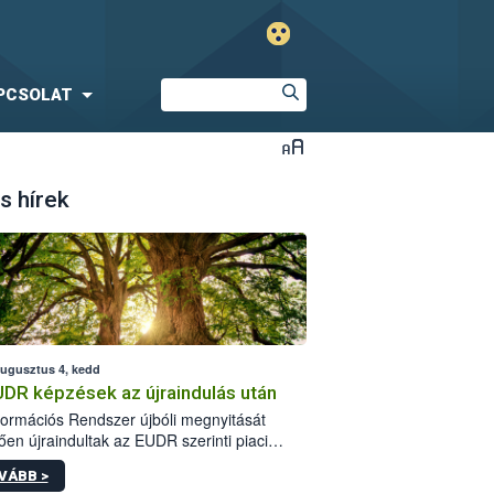
PCSOLAT
s hírek
augusztus 4, kedd
UDR képzések az újraindulás után
formációs Rendszer újbóli megnyitását
ően újraindultak az EUDR szerinti piaci
plőknek szóló online képzések.
VÁBB >