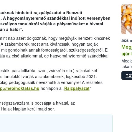
oknak hirdetett rajzpályázatot a Nemzeti
h). A hagyományteremtő szándékkal indított versenyben
 osztályos tanulóktól várják a pályaműveket a hivatal
an a halőr”.
p mint nap azért dolgoznak, hogy megóvják nemzeti kincsnek
2026. 
 A szakemberek most arra kíváncsiak, hogyan tudják
Megj
 mit gondolnak annak fontosságáról, szükségességéről. E
aján
mája az első alkalommal, de hagyományteremtő szándékkal
taka
Megje
takar
sték, pasztellkréta, szén, zsírkréta stb.) rajzokat két
kapcs
TO
yos tanulóktól várják a szakemberek, legkésőbb 2021.
irány
rólag pedagógusaik nevezhetik a versenyre! A részletes
hatál
tp://nebihoktatas.hu
honlapon a „
Rajzpályázat
”
ségszavazásra is bocsájtja a hivatal, az
Halak Napján kerül majd sor.