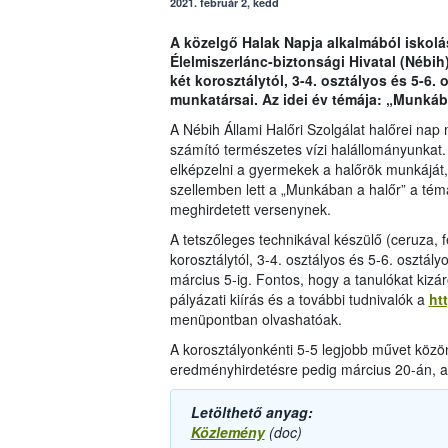
2021. február 2, kedd
A közelgő Halak Napja alkalmából iskolás
Élelmiszerlánc-biztonsági Hivatal (Nébi
két korosztálytól, 3-4. osztályos és 5-6.
munkatársai. Az idei év témája: „Munkáb
A Nébih Állami Halőri Szolgálat halőrei na
számító természetes vízi halállományunkat.
elképzelni a gyermekek a halőrök munkáját,
szellemben lett a „Munkában a halőr” a té
meghirdetett versenynek.
A tetszőleges technikával készülő (ceruza, fe
korosztálytól, 3-4. osztályos és 5-6. osztál
március 5-ig. Fontos, hogy a tanulókat kizá
pályázati kiírás és a további tudnivalók a
ht
menüpontban olvashatóak.
A korosztályonkénti 5-5 legjobb művet közön
eredményhirdetésre pedig március 20-án, a 
Letölthető anyag:
Közlemény
(doc)