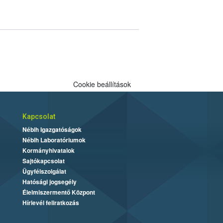
Cookie beállítások
Kapcsolat
Nébih Igazgatóságok
Nébih Laboratóriumok
Kormányhivatalok
Sajtókapcsolat
Ügyfélszolgálat
Hatósági jogsegély
Élelmiszermentő Központ
Hírlevél feliratkozás