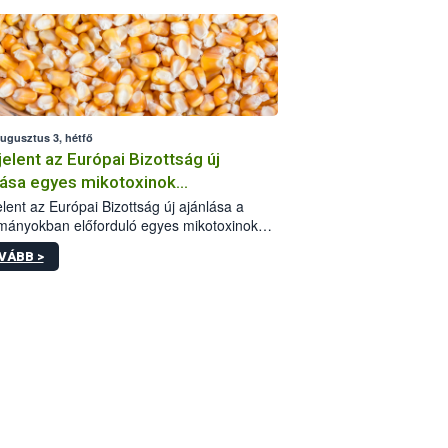
augusztus 3, hétfő
elent az Európai Bizottság új
lása egyes mikotoxinok
rmányokban való jelenlétéről
lent az Európai Bizottság új ajánlása a
mányokban előforduló egyes mikotoxinokkal
olatban. A dokumentum 2027-től új
VÁBB >
értékek alkalmazását írja elő, és a jelenleg
yos uniós ajánlások helyébe lép.