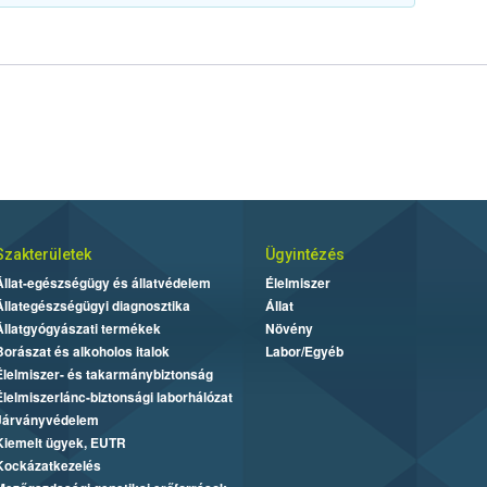
Szakterületek
Ügyintézés
Állat-egészségügy és állatvédelem
Élelmiszer
Állategészségügyi diagnosztika
Állat
Állatgyógyászati termékek
Növény
Borászat és alkoholos italok
Labor/Egyéb
Élelmiszer- és takarmánybiztonság
Élelmiszerlánc-biztonsági laborhálózat
Járványvédelem
Kiemelt ügyek, EUTR
Kockázatkezelés