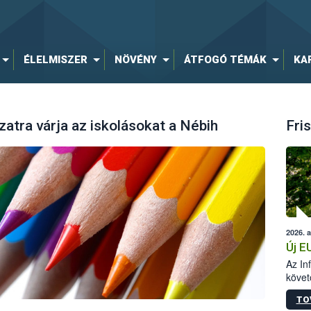
ÉLELMISZER
NÖVÉNY
ÁTFOGÓ TÉMÁK
KA
zatra várja az iskolásokat a Nébih
Fris
2026. 
Új E
Az In
követ
szere
TO