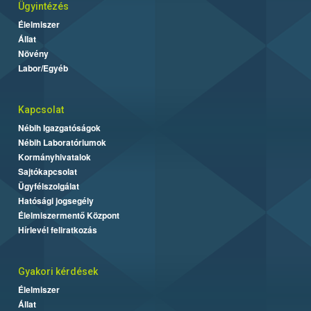
Ügyintézés
Élelmiszer
Állat
Növény
Labor/Egyéb
Kapcsolat
Nébih Igazgatóságok
Nébih Laboratóriumok
Kormányhivatalok
Sajtókapcsolat
Ügyfélszolgálat
Hatósági jogsegély
Élelmiszermentő Központ
Hírlevél feliratkozás
Gyakori kérdések
Élelmiszer
Állat