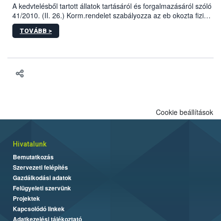
A kedvtelésből tartott állatok tartásáról és forgalmazásáról szóló
41/2010. (II. 26.) Korm.rendelet szabályozza az eb okozta fizikai
sérülés, illetve ennek veszélye keletkezésekor felmerülő
TOVÁBB >
hatósági feladatokat, valamint a veszélyes eb tartását és annak
engedélyezését. Ezen eljárások során szükség esetén be kell
vonni az ebek viselkedésének megítélésében jártas szakértőt.
Cookie beállítások
Hivatalunk
Bemutatkozás
Szervezeti felépítés
Gazdálkodási adatok
Felügyeleti szervünk
Projektek
Kapcsolódó linkek
Adatkezelési tájékoztató