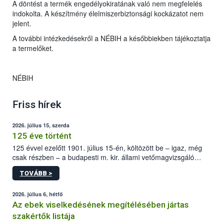
A döntést a termék engedélyokiratának való nem megfelelés
indokolta. A készítmény élelmiszerbiztonsági kockázatot nem
jelent.
A további intézkedésekről a NÉBIH a későbbiekben tájékoztatja
a termelőket.
NÉBIH
Friss hírek
2026. július 15, szerda
125 éve történt
125 évvel ezelőtt 1901. július 15-én, költözött be – igaz, még
csak részben – a budapesti m. kir. állami vetőmagvizsgáló
állomás a Kis Rókus utca 15. szám alatti, Czigler Győző által
TOVÁBB >
tervezett új épületébe.
2026. július 6, hétfő
Az ebek viselkedésének megítélésében jártas
szakértők listája