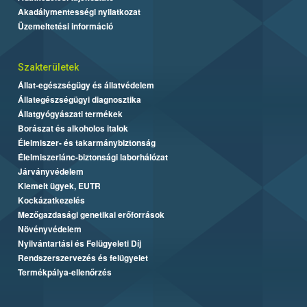
Akadálymentességi nyilatkozat
Üzemeltetési információ
Szakterületek
Állat-egészségügy és állatvédelem
Állategészségügyi diagnosztika
Állatgyógyászati termékek
Borászat és alkoholos italok
Élelmiszer- és takarmánybiztonság
Élelmiszerlánc-biztonsági laborhálózat
Járványvédelem
Kiemelt ügyek, EUTR
Kockázatkezelés
Mezőgazdasági genetikai erőforrások
Növényvédelem
Nyilvántartási és Felügyeleti Díj
Rendszerszervezés és felügyelet
Termékpálya-ellenőrzés