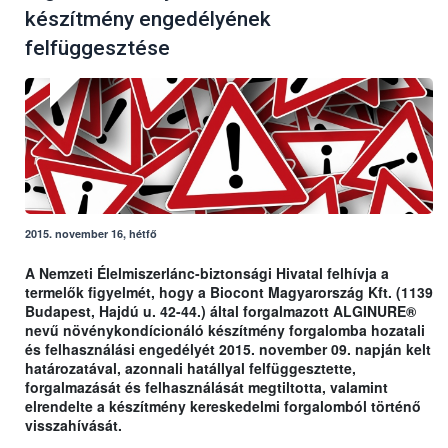
készítmény engedélyének
felfüggesztése
2015. november 16, hétfő
A Nemzeti Élelmiszerlánc-biztonsági Hivatal felhívja a
termelők figyelmét, hogy a Biocont Magyarország Kft. (1139
Budapest, Hajdú u. 42-44.) által forgalmazott ALGINURE®
nevű növénykondícionáló készítmény forgalomba hozatali
és felhasználási engedélyét 2015. november 09. napján kelt
határozatával, azonnali hatállyal felfüggesztette,
forgalmazását és felhasználását megtiltotta, valamint
elrendelte a készítmény kereskedelmi forgalomból történő
visszahívását.