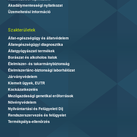
Akadálymentességi nyilatkozat
Üzemeltetési információ
Szakterületek
Állat-egészségügy és állatvédelem
Állategészségügyi diagnosztika
Állatgyógyászati termékek
Borászat és alkoholos italok
Élelmiszer- és takarmánybiztonság
Élelmiszerlánc-biztonsági laborhálózat
Járványvédelem
Kiemelt ügyek, EUTR
Kockázatkezelés
Mezőgazdasági genetikai erőforrások
Növényvédelem
Nyilvántartási és Felügyeleti Díj
Rendszerszervezés és felügyelet
Termékpálya-ellenőrzés