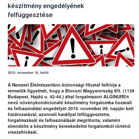
készítmény engedélyének
felfüggesztése
2015. november 16, hétfő
A Nemzeti Élelmiszerlánc-biztonsági Hivatal felhívja a
termelők figyelmét, hogy a Biocont Magyarország Kft. (1139
Budapest, Hajdú u. 42-44.) által forgalmazott ALGINURE®
nevű növénykondícionáló készítmény forgalomba hozatali
és felhasználási engedélyét 2015. november 09. napján kelt
határozatával, azonnali hatállyal felfüggesztette,
forgalmazását és felhasználását megtiltotta, valamint
elrendelte a készítmény kereskedelmi forgalomból történő
visszahívását.