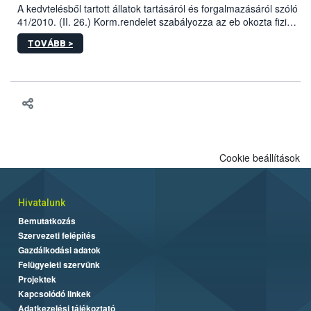
A kedvtelésből tartott állatok tartásáról és forgalmazásáról szóló
41/2010. (II. 26.) Korm.rendelet szabályozza az eb okozta fizikai
sérülés, illetve ennek veszélye keletkezésekor felmerülő
TOVÁBB >
hatósági feladatokat, valamint a veszélyes eb tartását és annak
engedélyezését. Ezen eljárások során szükség esetén be kell
vonni az ebek viselkedésének megítélésében jártas szakértőt.
Cookie beállítások
Hivatalunk
Bemutatkozás
Szervezeti felépítés
Gazdálkodási adatok
Felügyeleti szervünk
Projektek
Kapcsolódó linkek
Adatkezelési tájékoztató