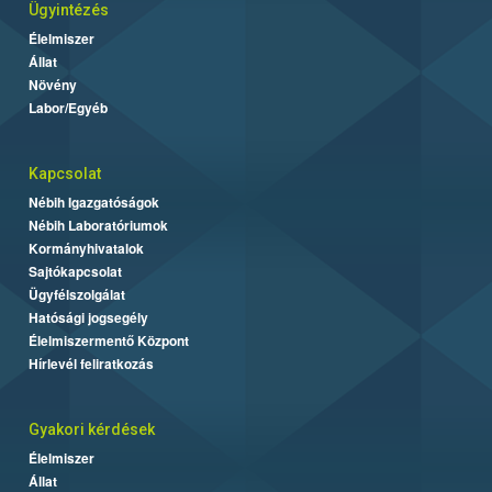
Ügyintézés
Élelmiszer
Állat
Növény
Labor/Egyéb
Kapcsolat
Nébih Igazgatóságok
Nébih Laboratóriumok
Kormányhivatalok
Sajtókapcsolat
Ügyfélszolgálat
Hatósági jogsegély
Élelmiszermentő Központ
Hírlevél feliratkozás
Gyakori kérdések
Élelmiszer
Állat