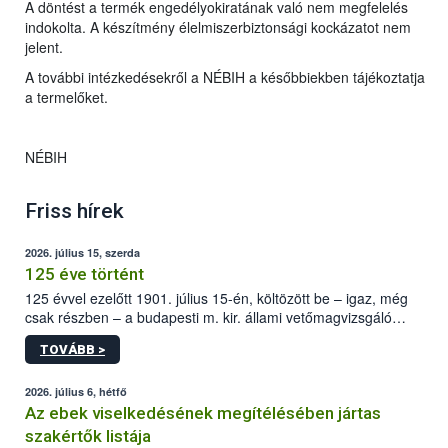
A döntést a termék engedélyokiratának való nem megfelelés
indokolta. A készítmény élelmiszerbiztonsági kockázatot nem
jelent.
A további intézkedésekről a NÉBIH a későbbiekben tájékoztatja
a termelőket.
NÉBIH
Friss hírek
2026. július 15, szerda
125 éve történt
125 évvel ezelőtt 1901. július 15-én, költözött be – igaz, még
csak részben – a budapesti m. kir. állami vetőmagvizsgáló
állomás a Kis Rókus utca 15. szám alatti, Czigler Győző által
TOVÁBB >
tervezett új épületébe.
2026. július 6, hétfő
Az ebek viselkedésének megítélésében jártas
szakértők listája