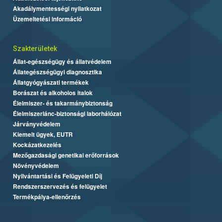
Akadálymentességi nyilatkozat
Üzemeltetési információ
Szakterületek
Állat-egészségügy és állatvédelem
Állategészségügyi diagnosztika
Állatgyógyászati termékek
Borászat és alkoholos italok
Élelmiszer- és takarmánybiztonság
Élelmiszerlánc-biztonsági laborhálózat
Járványvédelem
Kiemelt ügyek, EUTR
Kockázatkezelés
Mezőgazdasági genetikai erőforrások
Növényvédelem
Nyilvántartási és Felügyeleti Díj
Rendszerszervezés és felügyelet
Termékpálya-ellenőrzés