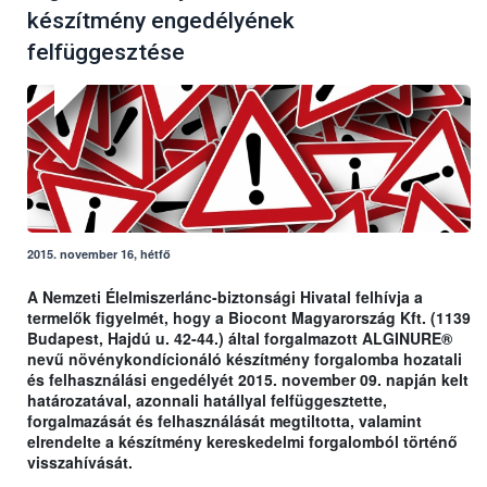
készítmény engedélyének
felfüggesztése
2015. november 16, hétfő
A Nemzeti Élelmiszerlánc-biztonsági Hivatal felhívja a
termelők figyelmét, hogy a Biocont Magyarország Kft. (1139
Budapest, Hajdú u. 42-44.) által forgalmazott ALGINURE®
nevű növénykondícionáló készítmény forgalomba hozatali
és felhasználási engedélyét 2015. november 09. napján kelt
határozatával, azonnali hatállyal felfüggesztette,
forgalmazását és felhasználását megtiltotta, valamint
elrendelte a készítmény kereskedelmi forgalomból történő
visszahívását.