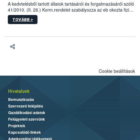
A kedvtelésből tartott állatok tartásáról és forgalmazásáról szóló
41/2010. (II. 26.) Korm.rendelet szabályozza az eb okozta fizikai
sérülés, illetve ennek veszélye keletkezésekor felmerülő
TOVÁBB >
hatósági feladatokat, valamint a veszélyes eb tartását és annak
engedélyezését. Ezen eljárások során szükség esetén be kell
vonni az ebek viselkedésének megítélésében jártas szakértőt.
Cookie beállítások
Hivatalunk
Bemutatkozás
Szervezeti felépítés
Gazdálkodási adatok
Felügyeleti szervünk
Projektek
Kapcsolódó linkek
Adatkezelési tájékoztató