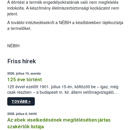
A döntést a termék engedélyokiratának való nem megfelelés
indokolta. A készítmény élelmiszerbiztonsági kockázatot nem
jelent.
A további intézkedésekről a NÉBIH a későbbiekben tájékoztatja
a termelőket.
NÉBIH
Friss hírek
2026. július 15, szerda
125 éve történt
125 évvel ezelőtt 1901. július 15-én, költözött be – igaz, még
csak részben – a budapesti m. kir. állami vetőmagvizsgáló
állomás a Kis Rókus utca 15. szám alatti, Czigler Győző által
TOVÁBB >
tervezett új épületébe.
2026. július 6, hétfő
Az ebek viselkedésének megítélésében jártas
szakértők listája