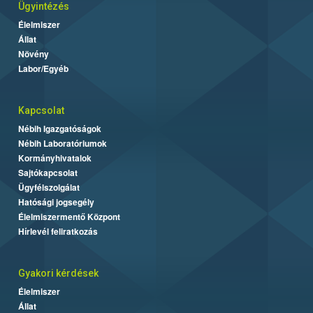
Ügyintézés
Élelmiszer
Állat
Növény
Labor/Egyéb
Kapcsolat
Nébih Igazgatóságok
Nébih Laboratóriumok
Kormányhivatalok
Sajtókapcsolat
Ügyfélszolgálat
Hatósági jogsegély
Élelmiszermentő Központ
Hírlevél feliratkozás
Gyakori kérdések
Élelmiszer
Állat