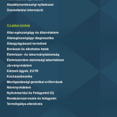
Akadálymentességi nyilatkozat
Üzemeltetési információ
Szakterületek
Állat-egészségügy és állatvédelem
Állategészségügyi diagnosztika
Állatgyógyászati termékek
Borászat és alkoholos italok
Élelmiszer- és takarmánybiztonság
Élelmiszerlánc-biztonsági laborhálózat
Járványvédelem
Kiemelt ügyek, EUTR
Kockázatkezelés
Mezőgazdasági genetikai erőforrások
Növényvédelem
Nyilvántartási és Felügyeleti Díj
Rendszerszervezés és felügyelet
Termékpálya-ellenőrzés