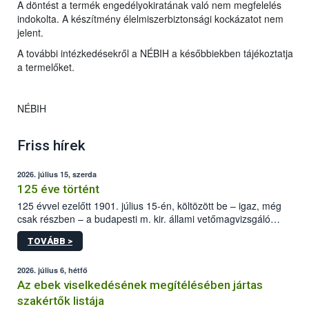
A döntést a termék engedélyokiratának való nem megfelelés
indokolta. A készítmény élelmiszerbiztonsági kockázatot nem
jelent.
A további intézkedésekről a NÉBIH a későbbiekben tájékoztatja
a termelőket.
NÉBIH
Friss hírek
2026. július 15, szerda
125 éve történt
125 évvel ezelőtt 1901. július 15-én, költözött be – igaz, még
csak részben – a budapesti m. kir. állami vetőmagvizsgáló
állomás a Kis Rókus utca 15. szám alatti, Czigler Győző által
TOVÁBB >
tervezett új épületébe.
2026. július 6, hétfő
Az ebek viselkedésének megítélésében jártas
szakértők listája