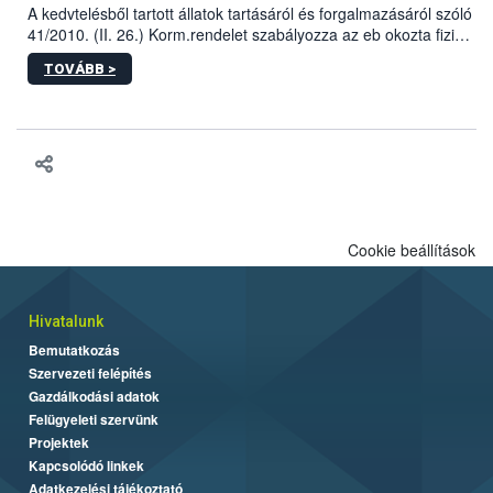
A kedvtelésből tartott állatok tartásáról és forgalmazásáról szóló
41/2010. (II. 26.) Korm.rendelet szabályozza az eb okozta fizikai
sérülés, illetve ennek veszélye keletkezésekor felmerülő
TOVÁBB >
hatósági feladatokat, valamint a veszélyes eb tartását és annak
engedélyezését. Ezen eljárások során szükség esetén be kell
vonni az ebek viselkedésének megítélésében jártas szakértőt.
Cookie beállítások
Hivatalunk
Bemutatkozás
Szervezeti felépítés
Gazdálkodási adatok
Felügyeleti szervünk
Projektek
Kapcsolódó linkek
Adatkezelési tájékoztató