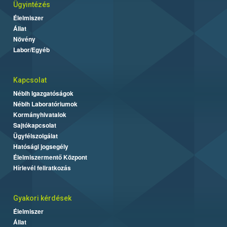
Ügyintézés
Élelmiszer
Állat
Növény
Labor/Egyéb
Kapcsolat
Nébih Igazgatóságok
Nébih Laboratóriumok
Kormányhivatalok
Sajtókapcsolat
Ügyfélszolgálat
Hatósági jogsegély
Élelmiszermentő Központ
Hírlevél feliratkozás
Gyakori kérdések
Élelmiszer
Állat