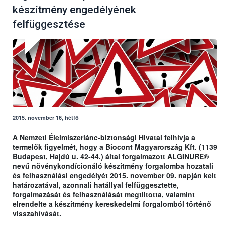
készítmény engedélyének
felfüggesztése
2015. november 16, hétfő
A Nemzeti Élelmiszerlánc-biztonsági Hivatal felhívja a
termelők figyelmét, hogy a Biocont Magyarország Kft. (1139
Budapest, Hajdú u. 42-44.) által forgalmazott ALGINURE®
nevű növénykondícionáló készítmény forgalomba hozatali
és felhasználási engedélyét 2015. november 09. napján kelt
határozatával, azonnali hatállyal felfüggesztette,
forgalmazását és felhasználását megtiltotta, valamint
elrendelte a készítmény kereskedelmi forgalomból történő
visszahívását.