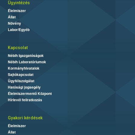
Ügyintézés
Élelmiszer
Állat
Növény
Labor/Egyéb
Kapcsolat
Nébih Igazgatóságok
Nébih Laboratóriumok
Kormányhivatalok
Sajtókapcsolat
Ügyfélszolgálat
Hatósági jogsegély
Élelmiszermentő Központ
Hírlevél feliratkozás
Gyakori kérdések
Élelmiszer
Állat