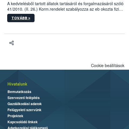
A kedvtelésből tartott állatok tartásáról és forgalmazásáról szóló
41/2010. (II. 26.) Korm.rendelet szabályozza az eb okozta fizikai
sérülés, illetve ennek veszélye keletkezésekor felmerülő
TOVÁBB >
hatósági feladatokat, valamint a veszélyes eb tartását és annak
engedélyezését. Ezen eljárások során szükség esetén be kell
vonni az ebek viselkedésének megítélésében jártas szakértőt.
Cookie beállítások
Hivatalunk
Bemutatkozás
Szervezeti felépítés
Gazdálkodási adatok
Felügyeleti szervünk
Projektek
Kapcsolódó linkek
Adatkezelési tájékoztató