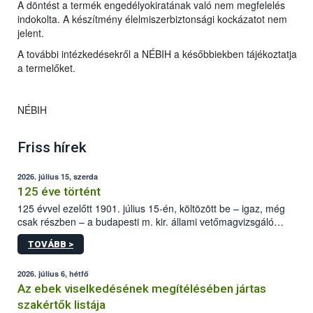
A döntést a termék engedélyokiratának való nem megfelelés
indokolta. A készítmény élelmiszerbiztonsági kockázatot nem
jelent.
A további intézkedésekről a NÉBIH a későbbiekben tájékoztatja
a termelőket.
NÉBIH
Friss hírek
2026. július 15, szerda
125 éve történt
125 évvel ezelőtt 1901. július 15-én, költözött be – igaz, még
csak részben – a budapesti m. kir. állami vetőmagvizsgáló
állomás a Kis Rókus utca 15. szám alatti, Czigler Győző által
TOVÁBB >
tervezett új épületébe.
2026. július 6, hétfő
Az ebek viselkedésének megítélésében jártas
szakértők listája