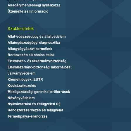
Akadálymentességi nyilatkozat
Üzemeltetési információ
Szakterületek
Állat-egészségügy és állatvédelem
Állategészségügyi diagnosztika
Állatgyógyászati termékek
Borászat és alkoholos italok
Élelmiszer- és takarmánybiztonság
Élelmiszerlánc-biztonsági laborhálózat
Járványvédelem
Kiemelt ügyek, EUTR
Kockázatkezelés
Mezőgazdasági genetikai erőforrások
Növényvédelem
Nyilvántartási és Felügyeleti Díj
Rendszerszervezés és felügyelet
Termékpálya-ellenőrzés