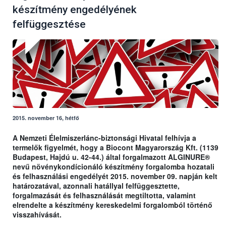
készítmény engedélyének
felfüggesztése
2015. november 16, hétfő
A Nemzeti Élelmiszerlánc-biztonsági Hivatal felhívja a
termelők figyelmét, hogy a Biocont Magyarország Kft. (1139
Budapest, Hajdú u. 42-44.) által forgalmazott ALGINURE®
nevű növénykondícionáló készítmény forgalomba hozatali
és felhasználási engedélyét 2015. november 09. napján kelt
határozatával, azonnali hatállyal felfüggesztette,
forgalmazását és felhasználását megtiltotta, valamint
elrendelte a készítmény kereskedelmi forgalomból történő
visszahívását.