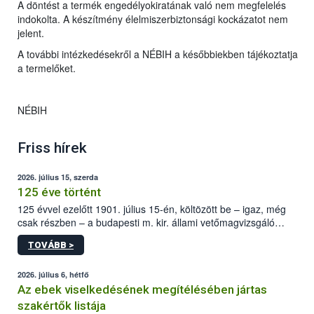
A döntést a termék engedélyokiratának való nem megfelelés
indokolta. A készítmény élelmiszerbiztonsági kockázatot nem
jelent.
A további intézkedésekről a NÉBIH a későbbiekben tájékoztatja
a termelőket.
NÉBIH
Friss hírek
2026. július 15, szerda
125 éve történt
125 évvel ezelőtt 1901. július 15-én, költözött be – igaz, még
csak részben – a budapesti m. kir. állami vetőmagvizsgáló
állomás a Kis Rókus utca 15. szám alatti, Czigler Győző által
TOVÁBB >
tervezett új épületébe.
2026. július 6, hétfő
Az ebek viselkedésének megítélésében jártas
szakértők listája