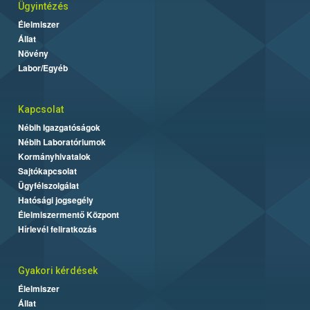
Ügyintézés
Élelmiszer
Állat
Növény
Labor/Egyéb
Kapcsolat
Nébih Igazgatóságok
Nébih Laboratóriumok
Kormányhivatalok
Sajtókapcsolat
Ügyfélszolgálat
Hatósági jogsegély
Élelmiszermentő Központ
Hírlevél feliratkozás
Gyakori kérdések
Élelmiszer
Állat