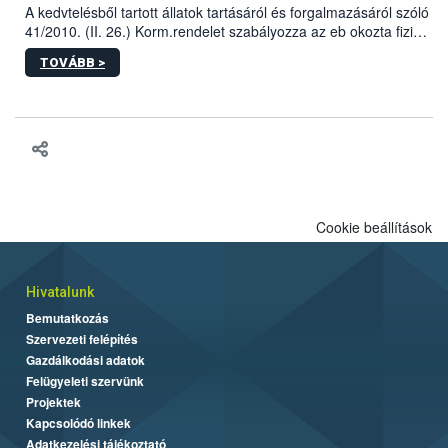
A kedvtelésből tartott állatok tartásáról és forgalmazásáról szóló
41/2010. (II. 26.) Korm.rendelet szabályozza az eb okozta fizikai
sérülés, illetve ennek veszélye keletkezésekor felmerülő
TOVÁBB >
hatósági feladatokat, valamint a veszélyes eb tartását és annak
engedélyezését. Ezen eljárások során szükség esetén be kell
vonni az ebek viselkedésének megítélésében jártas szakértőt.
Cookie beállítások
Hivatalunk
Bemutatkozás
Szervezeti felépítés
Gazdálkodási adatok
Felügyeleti szervünk
Projektek
Kapcsolódó linkek
Adatkezelési tájékoztató