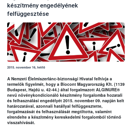
készítmény engedélyének
felfüggesztése
2015. november 16, hétfő
A Nemzeti Élelmiszerlánc-biztonsági Hivatal felhívja a
termelők figyelmét, hogy a Biocont Magyarország Kft. (1139
Budapest, Hajdú u. 42-44.) által forgalmazott ALGINURE®
nevű növénykondícionáló készítmény forgalomba hozatali
és felhasználási engedélyét 2015. november 09. napján kelt
határozatával, azonnali hatállyal felfüggesztette,
forgalmazását és felhasználását megtiltotta, valamint
elrendelte a készítmény kereskedelmi forgalomból történő
visszahívását.