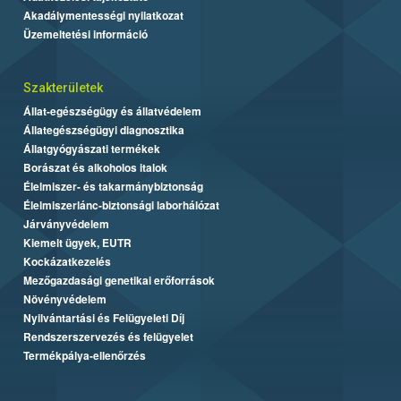
Akadálymentességi nyilatkozat
Üzemeltetési információ
Szakterületek
Állat-egészségügy és állatvédelem
Állategészségügyi diagnosztika
Állatgyógyászati termékek
Borászat és alkoholos italok
Élelmiszer- és takarmánybiztonság
Élelmiszerlánc-biztonsági laborhálózat
Járványvédelem
Kiemelt ügyek, EUTR
Kockázatkezelés
Mezőgazdasági genetikai erőforrások
Növényvédelem
Nyilvántartási és Felügyeleti Díj
Rendszerszervezés és felügyelet
Termékpálya-ellenőrzés