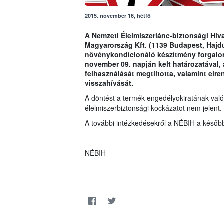
2015. november 16, hétfő
A Nemzeti Élelmiszerlánc-biztonsági Hiva
Magyarország Kft. (1139 Budapest, Hajdú
növénykondícionáló készítmény forgalom
november 09. napján kelt határozatával, 
felhasználását megtiltotta, valamint elr
visszahívását.
A döntést a termék engedélyokiratának való
élelmiszerbiztonsági kockázatot nem jelent.
A további intézkedésekről a NÉBIH a később
NÉBIH