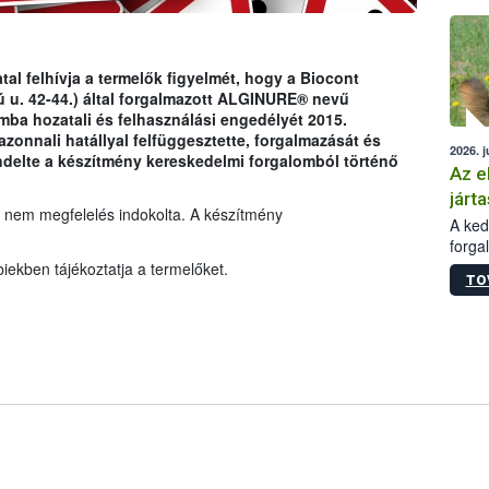
épüle
tal felhívja a termelők figyelmét, hogy a Biocont
 u. 42-44.) által forgalmazott ALGINURE® nevű
ba hozatali és felhasználási engedélyét 2015.
azonnali hatállyal felfüggesztette, forgalmazását és
2026. j
endelte a készítmény kereskedelmi forgalomból történő
Az e
járta
 nem megfelelés indokolta. A készítmény
A kedv
forga
Korm.
iekben tájékoztatja a termelőket.
TO
sérül
felme
veszé
Ezen 
vonni
jártas