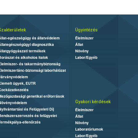
Szakterületek
Ügyintézés
Állat-egészségügy és állatvédelem
Élelmiszer
Állategészségügyi diagnosztika
Állat
Állatgyógyászati termékek
Növény
Borászat és alkoholos italok
Labor/Egyéb
Élelmiszer- és takarmánybiztonság
Élelmiszerlánc-biztonsági laborhálózat
Járványvédelem
Kiemelt ügyek, EUTR
Kockázatkezelés
Mezőgazdasági genetikai erőforrások
Gyakori kérdések
Növényvédelem
Nyilvántartási és Felügyeleti Díj
Élelmiszer
Rendszerszervezés és felügyelet
Állat
Termékpálya-ellenőrzés
Növény
Laboratóriumok
Labor/Egyéb