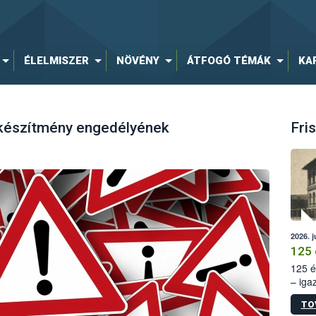
ÉLELMISZER
NÖVÉNY
ÁTFOGÓ TÉMÁK
KA
 készítmény engedélyének
Fris
2026. j
125 
125 é
– iga
állam
TO
15. sz