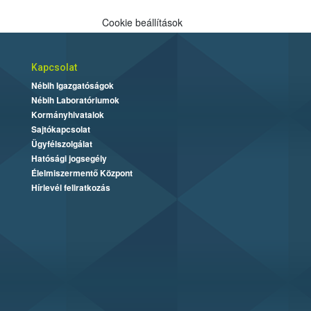
Cookie beállítások
Kapcsolat
Nébih Igazgatóságok
Nébih Laboratóriumok
Kormányhivatalok
Sajtókapcsolat
Ügyfélszolgálat
Hatósági jogsegély
Élelmiszermentő Központ
Hírlevél feliratkozás