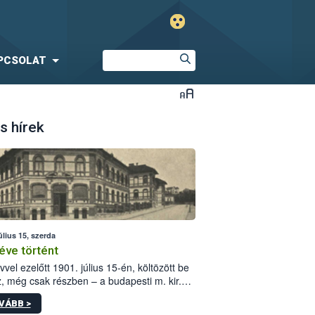
PCSOLAT
s hírek
úlius 15, szerda
éve történt
vvel ezelőtt 1901. július 15-én, költözött be
z, még csak részben – a budapesti m. kir.
i vetőmagvizsgáló állomás a Kis Rókus utca
VÁBB >
ám alatti, Czigler Győző által tervezett új