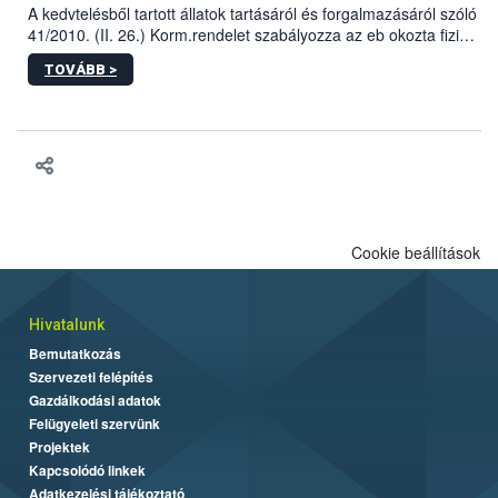
A kedvtelésből tartott állatok tartásáról és forgalmazásáról szóló
41/2010. (II. 26.) Korm.rendelet szabályozza az eb okozta fizikai
sérülés, illetve ennek veszélye keletkezésekor felmerülő
TOVÁBB >
hatósági feladatokat, valamint a veszélyes eb tartását és annak
engedélyezését. Ezen eljárások során szükség esetén be kell
vonni az ebek viselkedésének megítélésében jártas szakértőt.
Cookie beállítások
Hivatalunk
Bemutatkozás
Szervezeti felépítés
Gazdálkodási adatok
Felügyeleti szervünk
Projektek
Kapcsolódó linkek
Adatkezelési tájékoztató