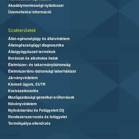
Akadálymentességi nyilatkozat
Üzemeltetési információ
Szakterületek
Állat-egészségügy és állatvédelem
Állategészségügyi diagnosztika
Állatgyógyászati termékek
Borászat és alkoholos italok
Élelmiszer- és takarmánybiztonság
Élelmiszerlánc-biztonsági laborhálózat
Járványvédelem
Kiemelt ügyek, EUTR
Kockázatkezelés
Mezőgazdasági genetikai erőforrások
Növényvédelem
Nyilvántartási és Felügyeleti Díj
Rendszerszervezés és felügyelet
Termékpálya-ellenőrzés