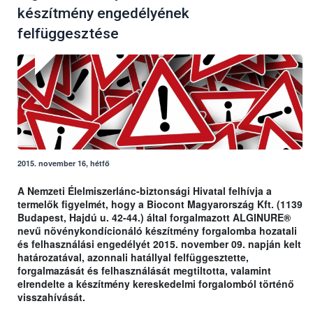
készítmény engedélyének
felfüggesztése
2015. november 16, hétfő
A Nemzeti Élelmiszerlánc-biztonsági Hivatal felhívja a
termelők figyelmét, hogy a Biocont Magyarország Kft. (1139
Budapest, Hajdú u. 42-44.) által forgalmazott ALGINURE®
nevű növénykondícionáló készítmény forgalomba hozatali
és felhasználási engedélyét 2015. november 09. napján kelt
határozatával, azonnali hatállyal felfüggesztette,
forgalmazását és felhasználását megtiltotta, valamint
elrendelte a készítmény kereskedelmi forgalomból történő
visszahívását.