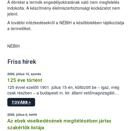
A döntést a termék engedélyokiratának való nem megfelelés
indokolta. A készítmény élelmiszerbiztonsági kockázatot nem
jelent.
A további intézkedésekről a NÉBIH a későbbiekben tájékoztatja
a termelőket.
NÉBIH
Friss hírek
2026. július 15, szerda
125 éve történt
125 évvel ezelőtt 1901. július 15-én, költözött be – igaz, még
csak részben – a budapesti m. kir. állami vetőmagvizsgáló
állomás a Kis Rókus utca 15. szám alatti, Czigler Győző által
TOVÁBB >
tervezett új épületébe.
2026. július 6, hétfő
Az ebek viselkedésének megítélésében jártas
szakértők listája