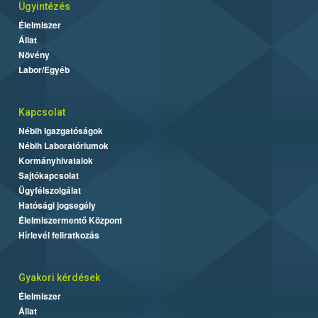
Ügyintézés
Élelmiszer
Állat
Növény
Labor/Egyéb
Kapcsolat
Nébih Igazgatóságok
Nébih Laboratóriumok
Kormányhivatalok
Sajtókapcsolat
Ügyfélszolgálat
Hatósági jogsegély
Élelmiszermentő Központ
Hírlevél feliratkozás
Gyakori kérdések
Élelmiszer
Állat