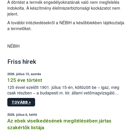
A döntést a termék engedélyokiratának való nem megfelelés
indokolta. A készítmény élelmiszerbiztonsági kockázatot nem
jelent.
A további intézkedésekről a NÉBIH a későbbiekben tájékoztatja
a termelőket.
NÉBIH
Friss hírek
2026. július 15, szerda
125 éve történt
125 évvel ezelőtt 1901. július 15-én, költözött be – igaz, még
csak részben – a budapesti m. kir. állami vetőmagvizsgáló
állomás a Kis Rókus utca 15. szám alatti, Czigler Győző által
TOVÁBB >
tervezett új épületébe.
2026. július 6, hétfő
Az ebek viselkedésének megítélésében jártas
szakértők listája