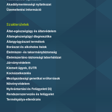
Akadálymentességi nyilatkozat
Üzemeltetési információ
Szakterületek
Állat-egészségügy és állatvédelem
Állategészségügyi diagnosztika
Állatgyógyászati termékek
Borászat és alkoholos italok
Élelmiszer- és takarmánybiztonság
Élelmiszerlánc-biztonsági laborhálózat
Járványvédelem
Kiemelt ügyek, EUTR
Kockázatkezelés
Mezőgazdasági genetikai erőforrások
Növényvédelem
Nyilvántartási és Felügyeleti Díj
Rendszerszervezés és felügyelet
Termékpálya-ellenőrzés