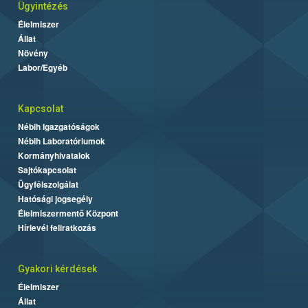
Ügyintézés
Élelmiszer
Állat
Növény
Labor/Egyéb
Kapcsolat
Nébih Igazgatóságok
Nébih Laboratóriumok
Kormányhivatalok
Sajtókapcsolat
Ügyfélszolgálat
Hatósági jogsegély
Élelmiszermentő Központ
Hírlevél feliratkozás
Gyakori kérdések
Élelmiszer
Állat