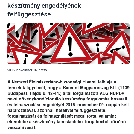
készítmény engedélyének
felfüggesztése
2015. november 16, hétfő
A Nemzeti Élelmiszerlánc-biztonsági Hivatal felhívja a
termelők figyelmét, hogy a Biocont Magyarország Kft. (1139
Budapest, Hajdú u. 42-44.) által forgalmazott ALGINURE®
nevű növénykondícionáló készítmény forgalomba hozatali
és felhasználási engedélyét 2015. november 09. napján kelt
határozatával, azonnali hatállyal felfüggesztette,
forgalmazását és felhasználását megtiltotta, valamint
elrendelte a készítmény kereskedelmi forgalomból történő
visszahívását.