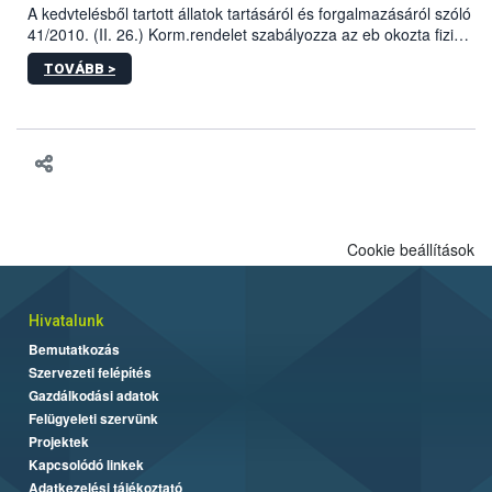
A kedvtelésből tartott állatok tartásáról és forgalmazásáról szóló
41/2010. (II. 26.) Korm.rendelet szabályozza az eb okozta fizikai
sérülés, illetve ennek veszélye keletkezésekor felmerülő
TOVÁBB >
hatósági feladatokat, valamint a veszélyes eb tartását és annak
engedélyezését. Ezen eljárások során szükség esetén be kell
vonni az ebek viselkedésének megítélésében jártas szakértőt.
Cookie beállítások
Hivatalunk
Bemutatkozás
Szervezeti felépítés
Gazdálkodási adatok
Felügyeleti szervünk
Projektek
Kapcsolódó linkek
Adatkezelési tájékoztató