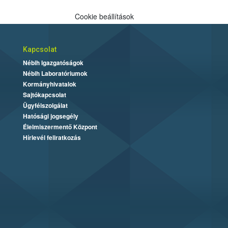
Cookie beállítások
Kapcsolat
Nébih Igazgatóságok
Nébih Laboratóriumok
Kormányhivatalok
Sajtókapcsolat
Ügyfélszolgálat
Hatósági jogsegély
Élelmiszermentő Központ
Hírlevél feliratkozás