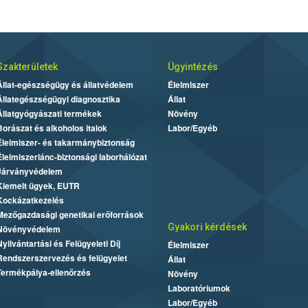
Szakterületek
Ügyintézés
Állat-egészségügy és állatvédelem
Élelmiszer
Állategészségügyi diagnosztika
Állat
Állatgyógyászati termékek
Növény
Borászat és alkoholos italok
Labor/Egyéb
Élelmiszer- és takarmánybiztonság
Élelmiszerlánc-biztonsági laborhálózat
Járványvédelem
Kiemelt ügyek, EUTR
Kockázatkezelés
Mezőgazdasági genetikai erőforrások
Gyakori kérdések
Növényvédelem
Nyilvántartási és Felügyeleti Díj
Élelmiszer
Rendszerszervezés és felügyelet
Állat
Termékpálya-ellenőrzés
Növény
Laboratóriumok
Labor/Egyéb