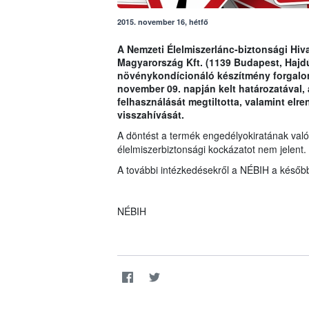
2015. november 16, hétfő
A Nemzeti Élelmiszerlánc-biztonsági Hiva
Magyarország Kft. (1139 Budapest, Hajdú
növénykondícionáló készítmény forgalom
november 09. napján kelt határozatával, 
felhasználását megtiltotta, valamint elr
visszahívását.
A döntést a termék engedélyokiratának való
élelmiszerbiztonsági kockázatot nem jelent.
A további intézkedésekről a NÉBIH a később
NÉBIH