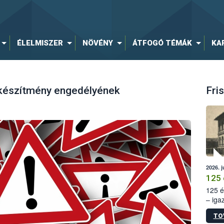
ÉLELMISZER
NÖVÉNY
ÁTFOGÓ TÉMÁK
KA
 készítmény engedélyének
Fris
2026. j
125 
125 é
– iga
állam
TO
15. sz