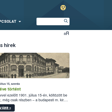
PCSOLAT
s hírek
úlius 15, szerda
éve történt
vvel ezelőtt 1901. július 15-én, költözött be
z, még csak részben – a budapesti m. kir.
i vetőmagvizsgáló állomás a Kis Rókus utca
VÁBB >
ám alatti, Czigler Győző által tervezett új