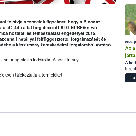
épüle
tal felhívja a termelők figyelmét, hogy a Biocont
 u. 42-44.) által forgalmazott ALGINURE® nevű
ba hozatali és felhasználási engedélyét 2015.
azonnali hatállyal felfüggesztette, forgalmazását és
2026. j
endelte a készítmény kereskedelmi forgalomból történő
Az e
járta
 nem megfelelés indokolta. A készítmény
A kedv
forga
Korm.
iekben tájékoztatja a termelőket.
TO
sérül
felme
veszé
Ezen 
vonni
jártas