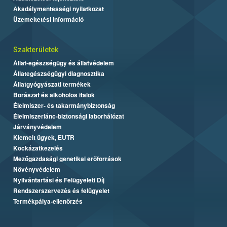
Akadálymentességi nyilatkozat
Üzemeltetési információ
Szakterületek
Állat-egészségügy és állatvédelem
Állategészségügyi diagnosztika
Állatgyógyászati termékek
Borászat és alkoholos italok
Élelmiszer- és takarmánybiztonság
Élelmiszerlánc-biztonsági laborhálózat
Járványvédelem
Kiemelt ügyek, EUTR
Kockázatkezelés
Mezőgazdasági genetikai erőforrások
Növényvédelem
Nyilvántartási és Felügyeleti Díj
Rendszerszervezés és felügyelet
Termékpálya-ellenőrzés