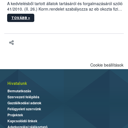
A kedvtelésből tartott állatok tartásáról és forgalmazásáról szóló
41/2010. (II. 26.) Korm.rendelet szabályozza az eb okozta fizikai
sérülés, illetve ennek veszélye keletkezésekor felmerülő
TOVÁBB >
hatósági feladatokat, valamint a veszélyes eb tartását és annak
engedélyezését. Ezen eljárások során szükség esetén be kell
vonni az ebek viselkedésének megítélésében jártas szakértőt.
Cookie beállítások
Hivatalunk
Bemutatkozás
Szervezeti felépítés
Gazdálkodási adatok
Felügyeleti szervünk
Projektek
Kapcsolódó linkek
Adatkezelési tájékoztató