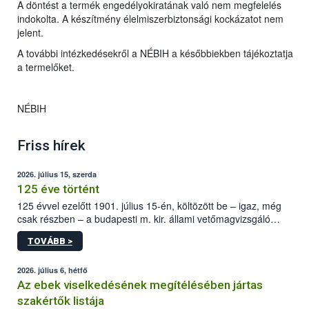
A döntést a termék engedélyokiratának való nem megfelelés
indokolta. A készítmény élelmiszerbiztonsági kockázatot nem
jelent.
A további intézkedésekről a NÉBIH a későbbiekben tájékoztatja
a termelőket.
NÉBIH
Friss hírek
2026. július 15, szerda
125 éve történt
125 évvel ezelőtt 1901. július 15-én, költözött be – igaz, még
csak részben – a budapesti m. kir. állami vetőmagvizsgáló
állomás a Kis Rókus utca 15. szám alatti, Czigler Győző által
TOVÁBB >
tervezett új épületébe.
2026. július 6, hétfő
Az ebek viselkedésének megítélésében jártas
szakértők listája