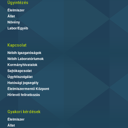
Ügyintézés
Élelmiszer
Állat
Növény
Labor/Egyéb
Kapcsolat
Nébih Igazgatóságok
Nébih Laboratóriumok
Kormányhivatalok
Sajtókapcsolat
Ügyfélszolgálat
Hatósági jogsegély
Élelmiszermentő Központ
Hírlevél feliratkozás
Gyakori kérdések
Élelmiszer
Állat