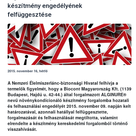
készítmény engedélyének
felfüggesztése
2015. november 16, hétfő
A Nemzeti Élelmiszerlánc-biztonsági Hivatal felhívja a
termelők figyelmét, hogy a Biocont Magyarország Kft. (1139
Budapest, Hajdú u. 42-44.) által forgalmazott ALGINURE®
nevű növénykondícionáló készítmény forgalomba hozatali
és felhasználási engedélyét 2015. november 09. napján kelt
határozatával, azonnali hatállyal felfüggesztette,
forgalmazását és felhasználását megtiltotta, valamint
elrendelte a készítmény kereskedelmi forgalomból történő
visszahívását.