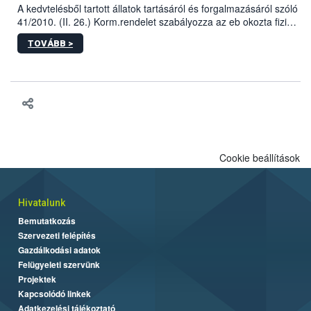
A kedvtelésből tartott állatok tartásáról és forgalmazásáról szóló
41/2010. (II. 26.) Korm.rendelet szabályozza az eb okozta fizikai
sérülés, illetve ennek veszélye keletkezésekor felmerülő
TOVÁBB >
hatósági feladatokat, valamint a veszélyes eb tartását és annak
engedélyezését. Ezen eljárások során szükség esetén be kell
vonni az ebek viselkedésének megítélésében jártas szakértőt.
Cookie beállítások
Hivatalunk
Bemutatkozás
Szervezeti felépítés
Gazdálkodási adatok
Felügyeleti szervünk
Projektek
Kapcsolódó linkek
Adatkezelési tájékoztató