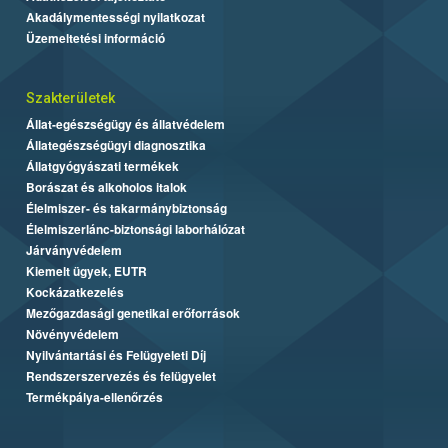
Akadálymentességi nyilatkozat
Üzemeltetési információ
Szakterületek
Állat-egészségügy és állatvédelem
Állategészségügyi diagnosztika
Állatgyógyászati termékek
Borászat és alkoholos italok
Élelmiszer- és takarmánybiztonság
Élelmiszerlánc-biztonsági laborhálózat
Járványvédelem
Kiemelt ügyek, EUTR
Kockázatkezelés
Mezőgazdasági genetikai erőforrások
Növényvédelem
Nyilvántartási és Felügyeleti Díj
Rendszerszervezés és felügyelet
Termékpálya-ellenőrzés