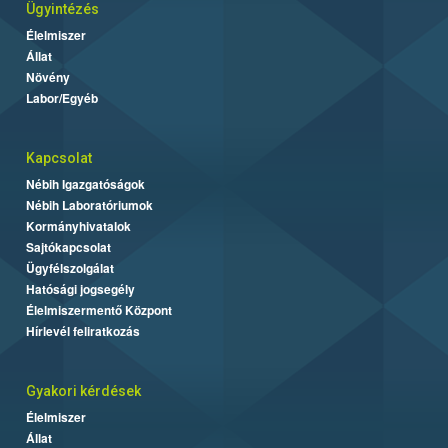
Ügyintézés
Élelmiszer
Állat
Növény
Labor/Egyéb
Kapcsolat
Nébih Igazgatóságok
Nébih Laboratóriumok
Kormányhivatalok
Sajtókapcsolat
Ügyfélszolgálat
Hatósági jogsegély
Élelmiszermentő Központ
Hírlevél feliratkozás
Gyakori kérdések
Élelmiszer
Állat