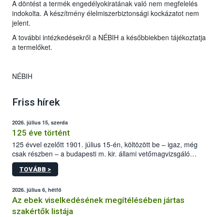
A döntést a termék engedélyokiratának való nem megfelelés
indokolta. A készítmény élelmiszerbiztonsági kockázatot nem
jelent.
A további intézkedésekről a NÉBIH a későbbiekben tájékoztatja
a termelőket.
NÉBIH
Friss hírek
2026. július 15, szerda
125 éve történt
125 évvel ezelőtt 1901. július 15-én, költözött be – igaz, még
csak részben – a budapesti m. kir. állami vetőmagvizsgáló
állomás a Kis Rókus utca 15. szám alatti, Czigler Győző által
TOVÁBB >
tervezett új épületébe.
2026. július 6, hétfő
Az ebek viselkedésének megítélésében jártas
szakértők listája