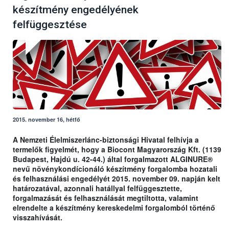
készítmény engedélyének
felfüggesztése
2015. november 16, hétfő
A Nemzeti Élelmiszerlánc-biztonsági Hivatal felhívja a
termelők figyelmét, hogy a Biocont Magyarország Kft. (1139
Budapest, Hajdú u. 42-44.) által forgalmazott ALGINURE®
nevű növénykondícionáló készítmény forgalomba hozatali
és felhasználási engedélyét 2015. november 09. napján kelt
határozatával, azonnali hatállyal felfüggesztette,
forgalmazását és felhasználását megtiltotta, valamint
elrendelte a készítmény kereskedelmi forgalomból történő
visszahívását.