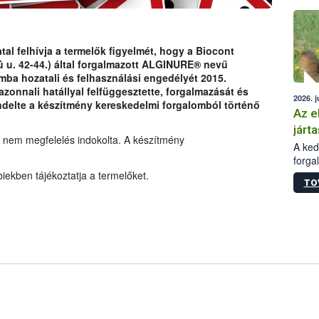
épüle
tal felhívja a termelők figyelmét, hogy a Biocont
 u. 42-44.) által forgalmazott ALGINURE® nevű
ba hozatali és felhasználási engedélyét 2015.
azonnali hatállyal felfüggesztette, forgalmazását és
2026. j
endelte a készítmény kereskedelmi forgalomból történő
Az e
járta
 nem megfelelés indokolta. A készítmény
A kedv
forga
Korm.
iekben tájékoztatja a termelőket.
TO
sérül
felme
veszé
Ezen 
vonni
jártas