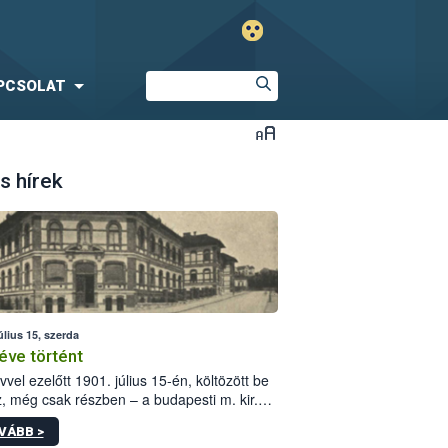
PCSOLAT
s hírek
úlius 15, szerda
éve történt
vvel ezelőtt 1901. július 15-én, költözött be
z, még csak részben – a budapesti m. kir.
i vetőmagvizsgáló állomás a Kis Rókus utca
VÁBB >
ám alatti, Czigler Győző által tervezett új