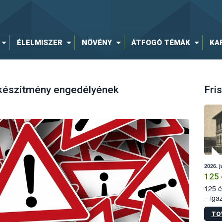
ÉLELMISZER
NÖVÉNY
ÁTFOGÓ TÉMÁK
KA
 készítmény engedélyének
Fris
2026. j
125 
125 é
– iga
állam
TO
15. sz