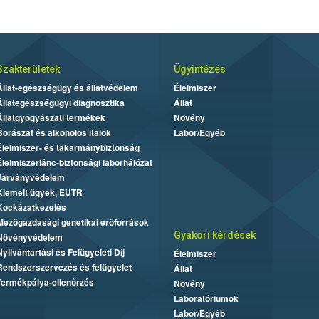
Szakterületek
Ügyintézés
Állat-egészségügy és állatvédelem
Élelmiszer
Állategészségügyi diagnosztika
Állat
Állatgyógyászati termékek
Növény
Borászat és alkoholos italok
Labor/Egyéb
Élelmiszer- és takarmánybiztonság
Élelmiszerlánc-biztonsági laborhálózat
Járványvédelem
Kiemelt ügyek, EUTR
Kockázatkezelés
Mezőgazdasági genetikai erőforrások
Gyakori kérdések
Növényvédelem
Nyilvántartási és Felügyeleti Díj
Élelmiszer
Rendszerszervezés és felügyelet
Állat
Termékpálya-ellenőrzés
Növény
Laboratóriumok
Labor/Egyéb