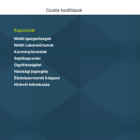
Cookie beállítások
Kapcsolat
Nébih Igazgatóságok
Nébih Laboratóriumok
Kormányhivatalok
Sajtókapcsolat
Ügyfélszolgálat
Hatósági jogsegély
Élelmiszermentő Központ
Hírlevél feliratkozás