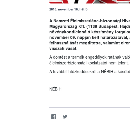
2015. november 16, hétfő
A Nemzeti Élelmiszerlánc-biztonsági Hiva
Magyarország Kft. (1139 Budapest, Hajdú
növénykondícionáló készítmény forgalom
november 09. napján kelt határozatával, 
felhasználását megtiltotta, valamint elr
visszahívását.
A döntést a termék engedélyokiratának való
élelmiszerbiztonsági kockázatot nem jelent.
A további intézkedésekről a NÉBIH a később
NÉBIH