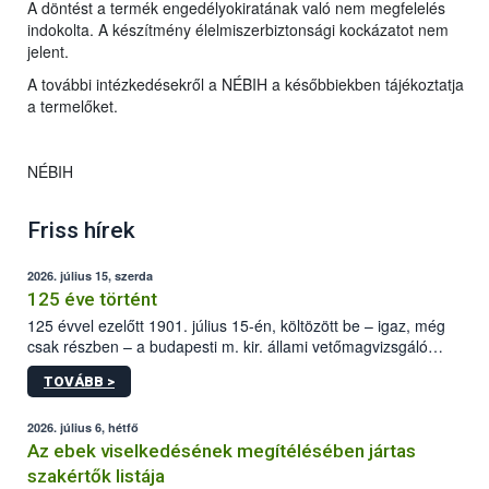
A döntést a termék engedélyokiratának való nem megfelelés
indokolta. A készítmény élelmiszerbiztonsági kockázatot nem
jelent.
A további intézkedésekről a NÉBIH a későbbiekben tájékoztatja
a termelőket.
NÉBIH
Friss hírek
2026. július 15, szerda
125 éve történt
125 évvel ezelőtt 1901. július 15-én, költözött be – igaz, még
csak részben – a budapesti m. kir. állami vetőmagvizsgáló
állomás a Kis Rókus utca 15. szám alatti, Czigler Győző által
TOVÁBB >
tervezett új épületébe.
2026. július 6, hétfő
Az ebek viselkedésének megítélésében jártas
szakértők listája