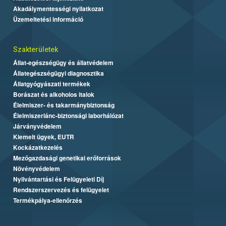
Akadálymentességi nyilatkozat
Üzemeltetési információ
Szakterületek
Állat-egészségügy és állatvédelem
Állategészségügyi diagnosztika
Állatgyógyászati termékek
Borászat és alkoholos italok
Élelmiszer- és takarmánybiztonság
Élelmiszerlánc-biztonsági laborhálózat
Járványvédelem
Kiemelt ügyek, EUTR
Kockázatkezelés
Mezőgazdasági genetikai erőforrások
Növényvédelem
Nyilvántartási és Felügyeleti Díj
Rendszerszervezés és felügyelet
Termékpálya-ellenőrzés