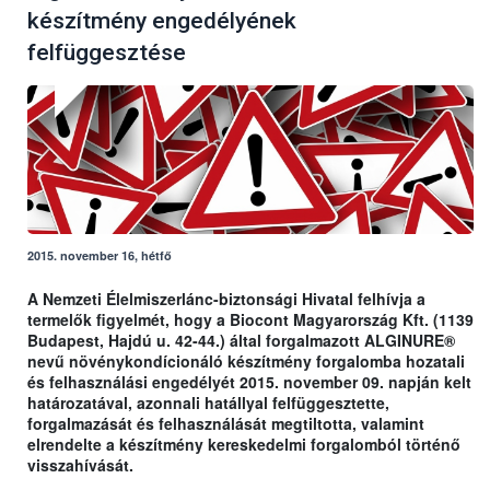
készítmény engedélyének
felfüggesztése
2015. november 16, hétfő
A Nemzeti Élelmiszerlánc-biztonsági Hivatal felhívja a
termelők figyelmét, hogy a Biocont Magyarország Kft. (1139
Budapest, Hajdú u. 42-44.) által forgalmazott ALGINURE®
nevű növénykondícionáló készítmény forgalomba hozatali
és felhasználási engedélyét 2015. november 09. napján kelt
határozatával, azonnali hatállyal felfüggesztette,
forgalmazását és felhasználását megtiltotta, valamint
elrendelte a készítmény kereskedelmi forgalomból történő
visszahívását.