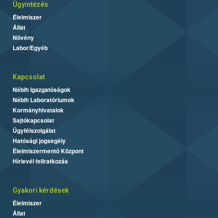
Ügyintézés
Élelmiszer
Állat
Növény
Labor/Egyéb
Kapcsolat
Nébih Igazgatóságok
Nébih Laboratóriumok
Kormányhivatalok
Sajtókapcsolat
Ügyfélszolgálat
Hatósági jogsegély
Élelmiszermentő Központ
Hírlevél feliratkozás
Gyakori kérdések
Élelmiszer
Állat