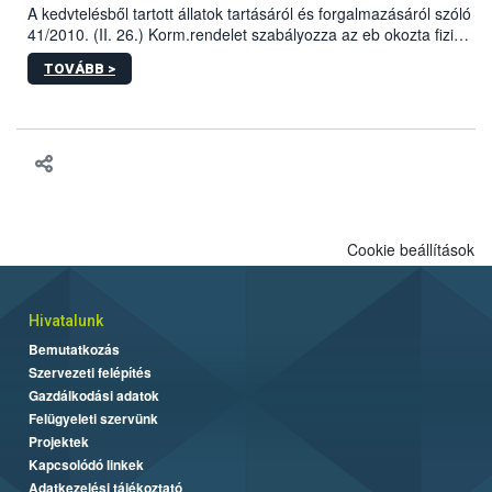
A kedvtelésből tartott állatok tartásáról és forgalmazásáról szóló
41/2010. (II. 26.) Korm.rendelet szabályozza az eb okozta fizikai
sérülés, illetve ennek veszélye keletkezésekor felmerülő
TOVÁBB >
hatósági feladatokat, valamint a veszélyes eb tartását és annak
engedélyezését. Ezen eljárások során szükség esetén be kell
vonni az ebek viselkedésének megítélésében jártas szakértőt.
Cookie beállítások
Hivatalunk
Bemutatkozás
Szervezeti felépítés
Gazdálkodási adatok
Felügyeleti szervünk
Projektek
Kapcsolódó linkek
Adatkezelési tájékoztató