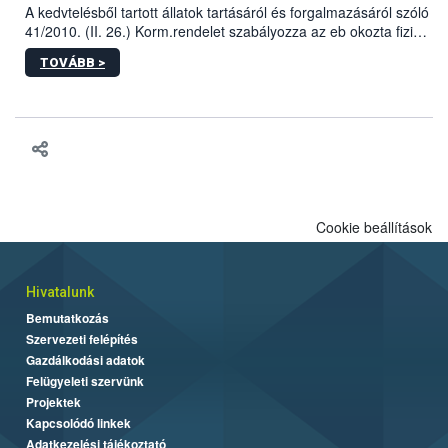
A kedvtelésből tartott állatok tartásáról és forgalmazásáról szóló
41/2010. (II. 26.) Korm.rendelet szabályozza az eb okozta fizikai
sérülés, illetve ennek veszélye keletkezésekor felmerülő
TOVÁBB >
hatósági feladatokat, valamint a veszélyes eb tartását és annak
engedélyezését. Ezen eljárások során szükség esetén be kell
vonni az ebek viselkedésének megítélésében jártas szakértőt.
Cookie beállítások
Hivatalunk
Bemutatkozás
Szervezeti felépítés
Gazdálkodási adatok
Felügyeleti szervünk
Projektek
Kapcsolódó linkek
Adatkezelési tájékoztató