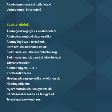
Akadálymentességi nyilatkozat
Üzemeltetési információ
Szakterületek
Állat-egészségügy és állatvédelem
Állategészségügyi diagnosztika
Állatgyógyászati termékek
Borászat és alkoholos italok
Élelmiszer- és takarmánybiztonság
Élelmiszerlánc-biztonsági laborhálózat
Járványvédelem
Kiemelt ügyek, EUTR
Kockázatkezelés
Mezőgazdasági genetikai erőforrások
Növényvédelem
Nyilvántartási és Felügyeleti Díj
Rendszerszervezés és felügyelet
Termékpálya-ellenőrzés