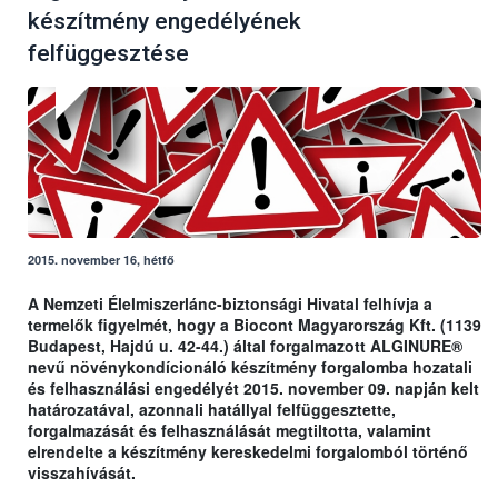
készítmény engedélyének
felfüggesztése
2015. november 16, hétfő
A Nemzeti Élelmiszerlánc-biztonsági Hivatal felhívja a
termelők figyelmét, hogy a Biocont Magyarország Kft. (1139
Budapest, Hajdú u. 42-44.) által forgalmazott ALGINURE®
nevű növénykondícionáló készítmény forgalomba hozatali
és felhasználási engedélyét 2015. november 09. napján kelt
határozatával, azonnali hatállyal felfüggesztette,
forgalmazását és felhasználását megtiltotta, valamint
elrendelte a készítmény kereskedelmi forgalomból történő
visszahívását.