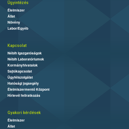
Ügyintézés
Élelmiszer
Állat
Növény
Labor/Egyéb
Kapcsolat
Nébih Igazgatóságok
Nébih Laboratóriumok
Kormányhivatalok
Sajtókapcsolat
Ügyfélszolgálat
Hatósági jogsegély
Élelmiszermentő Központ
Hírlevél feliratkozás
Gyakori kérdések
Élelmiszer
Állat