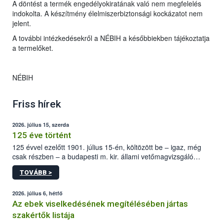
A döntést a termék engedélyokiratának való nem megfelelés
indokolta. A készítmény élelmiszerbiztonsági kockázatot nem
jelent.
A további intézkedésekről a NÉBIH a későbbiekben tájékoztatja
a termelőket.
NÉBIH
Friss hírek
2026. július 15, szerda
125 éve történt
125 évvel ezelőtt 1901. július 15-én, költözött be – igaz, még
csak részben – a budapesti m. kir. állami vetőmagvizsgáló
állomás a Kis Rókus utca 15. szám alatti, Czigler Győző által
TOVÁBB >
tervezett új épületébe.
2026. július 6, hétfő
Az ebek viselkedésének megítélésében jártas
szakértők listája