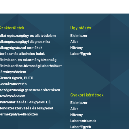
Szakterületek
Ügyintézés
Állat-egészségügy és állatvédelem
Élelmiszer
Állategészségügyi diagnosztika
Állat
Állatgyógyászati termékek
Növény
Borászat és alkoholos italok
Labor/Egyéb
Élelmiszer- és takarmánybiztonság
Élelmiszerlánc-biztonsági laborhálózat
Járványvédelem
Kiemelt ügyek, EUTR
Kockázatkezelés
Mezőgazdasági genetikai erőforrások
Gyakori kérdések
Növényvédelem
Nyilvántartási és Felügyeleti Díj
Élelmiszer
Rendszerszervezés és felügyelet
Állat
Termékpálya-ellenőrzés
Növény
Laboratóriumok
Labor/Egyéb