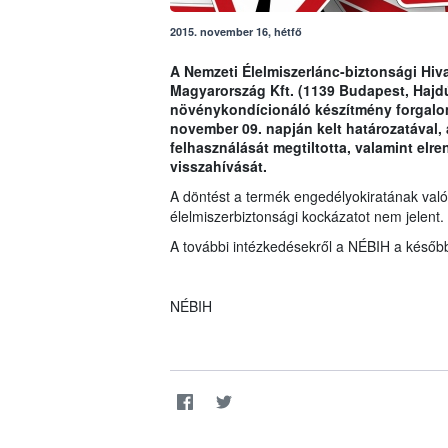
2015. november 16, hétfő
A Nemzeti Élelmiszerlánc-biztonsági Hiva
Magyarország Kft. (1139 Budapest, Hajdú
növénykondícionáló készítmény forgalom
november 09. napján kelt határozatával, 
felhasználását megtiltotta, valamint elr
visszahívását.
A döntést a termék engedélyokiratának való
élelmiszerbiztonsági kockázatot nem jelent.
A további intézkedésekről a NÉBIH a később
NÉBIH