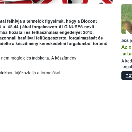
épüle
tal felhívja a termelők figyelmét, hogy a Biocont
 u. 42-44.) által forgalmazott ALGINURE® nevű
ba hozatali és felhasználási engedélyét 2015.
azonnali hatállyal felfüggesztette, forgalmazását és
2026. j
endelte a készítmény kereskedelmi forgalomból történő
Az e
járta
 nem megfelelés indokolta. A készítmény
A kedv
forga
Korm.
iekben tájékoztatja a termelőket.
TO
sérül
felme
veszé
Ezen 
vonni
jártas