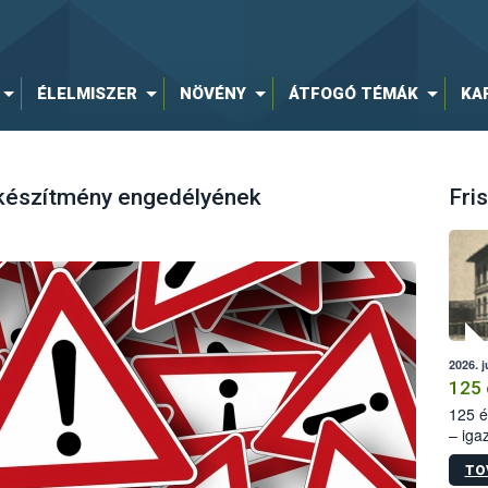
ÉLELMISZER
NÖVÉNY
ÁTFOGÓ TÉMÁK
KA
 készítmény engedélyének
Fris
2026. j
125 
125 é
– iga
állam
TO
15. sz