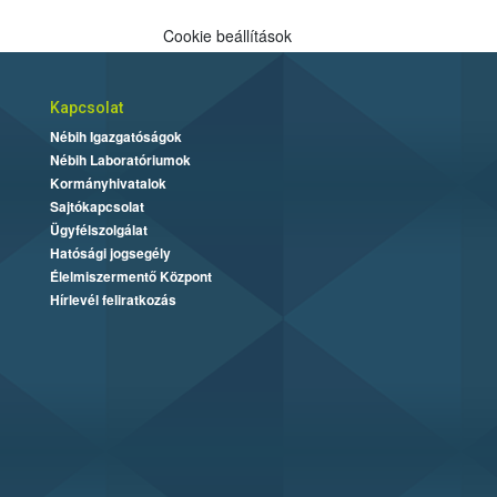
Cookie beállítások
Kapcsolat
Nébih Igazgatóságok
Nébih Laboratóriumok
Kormányhivatalok
Sajtókapcsolat
Ügyfélszolgálat
Hatósági jogsegély
Élelmiszermentő Központ
Hírlevél feliratkozás