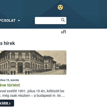
PCSOLAT
s hírek
úlius 15, szerda
éve történt
vvel ezelőtt 1901. július 15-én, költözött be
z, még csak részben – a budapesti m. kir.
i vetőmagvizsgáló állomás a Kis Rókus utca
VÁBB >
ám alatti, Czigler Győző által tervezett új