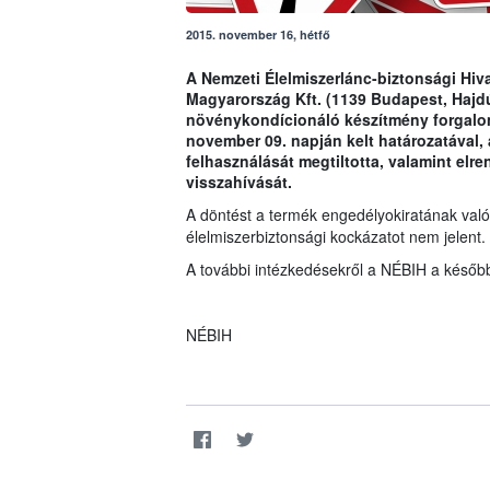
2015. november 16, hétfő
A Nemzeti Élelmiszerlánc-biztonsági Hiva
Magyarország Kft. (1139 Budapest, Hajdú
növénykondícionáló készítmény forgalom
november 09. napján kelt határozatával, 
felhasználását megtiltotta, valamint elr
visszahívását.
A döntést a termék engedélyokiratának való
élelmiszerbiztonsági kockázatot nem jelent.
A további intézkedésekről a NÉBIH a később
NÉBIH