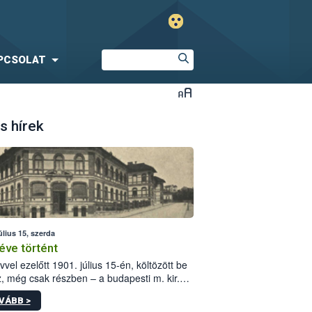
PCSOLAT
s hírek
úlius 15, szerda
éve történt
vvel ezelőtt 1901. július 15-én, költözött be
z, még csak részben – a budapesti m. kir.
i vetőmagvizsgáló állomás a Kis Rókus utca
VÁBB >
ám alatti, Czigler Győző által tervezett új