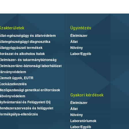
Szakterületek
Ügyintézés
Állat-egészségügy és állatvédelem
Élelmiszer
Állategészségügyi diagnosztika
Állat
Állatgyógyászati termékek
Növény
Borászat és alkoholos italok
Labor/Egyéb
Élelmiszer- és takarmánybiztonság
Élelmiszerlánc-biztonsági laborhálózat
Járványvédelem
Kiemelt ügyek, EUTR
Kockázatkezelés
Mezőgazdasági genetikai erőforrások
Gyakori kérdések
Növényvédelem
Nyilvántartási és Felügyeleti Díj
Élelmiszer
Rendszerszervezés és felügyelet
Állat
Termékpálya-ellenőrzés
Növény
Laboratóriumok
Labor/Egyéb