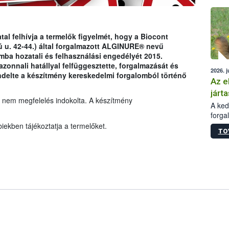
épüle
tal felhívja a termelők figyelmét, hogy a Biocont
 u. 42-44.) által forgalmazott ALGINURE® nevű
ba hozatali és felhasználási engedélyét 2015.
azonnali hatállyal felfüggesztette, forgalmazását és
2026. j
endelte a készítmény kereskedelmi forgalomból történő
Az e
járta
 nem megfelelés indokolta. A készítmény
A kedv
forga
Korm.
iekben tájékoztatja a termelőket.
TO
sérül
felme
veszé
Ezen 
vonni
jártas