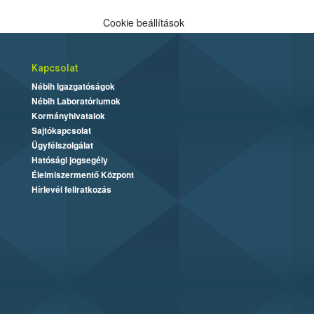
Cookie beállítások
Kapcsolat
Nébih Igazgatóságok
Nébih Laboratóriumok
Kormányhivatalok
Sajtókapcsolat
Ügyfélszolgálat
Hatósági jogsegély
Élelmiszermentő Központ
Hírlevél feliratkozás