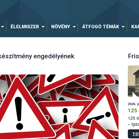
ÉLELMISZER
NÖVÉNY
ÁTFOGÓ TÉMÁK
KA
 készítmény engedélyének
Fris
2026. j
125 
125 é
– iga
állam
TO
15. sz