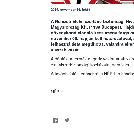
2015. november 16, hétfő
A Nemzeti Élelmiszerlánc-biztonsági Hiva
Magyarország Kft. (1139 Budapest, Hajdú
növénykondícionáló készítmény forgalom
november 09. napján kelt határozatával, 
felhasználását megtiltotta, valamint elr
visszahívását.
A döntést a termék engedélyokiratának való
élelmiszerbiztonsági kockázatot nem jelent.
A további intézkedésekről a NÉBIH a később
NÉBIH