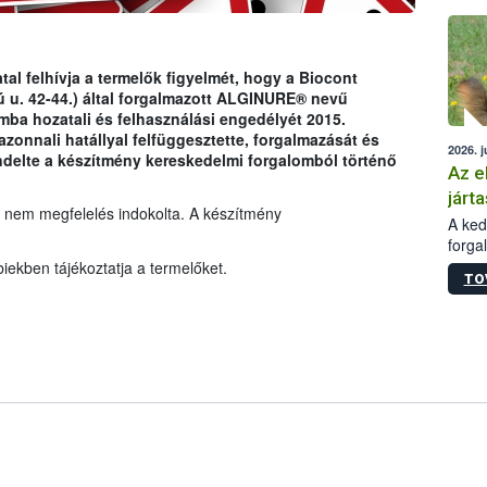
épüle
tal felhívja a termelők figyelmét, hogy a Biocont
 u. 42-44.) által forgalmazott ALGINURE® nevű
ba hozatali és felhasználási engedélyét 2015.
azonnali hatállyal felfüggesztette, forgalmazását és
2026. j
endelte a készítmény kereskedelmi forgalomból történő
Az e
járta
 nem megfelelés indokolta. A készítmény
A kedv
forga
Korm.
iekben tájékoztatja a termelőket.
TO
sérül
felme
veszé
Ezen 
vonni
jártas