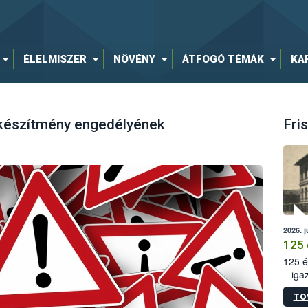
ÉLELMISZER
NÖVÉNY
ÁTFOGÓ TÉMÁK
KA
 készítmény engedélyének
Fris
2026. j
125 
125 é
– iga
állam
TO
15. sz