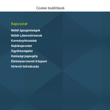
Cookie beállítások
Kapcsolat
Nébih Igazgatóságok
Nébih Laboratóriumok
Kormányhivatalok
Sajtókapcsolat
Ügyfélszolgálat
Hatósági jogsegély
Élelmiszermentő Központ
Hírlevél feliratkozás