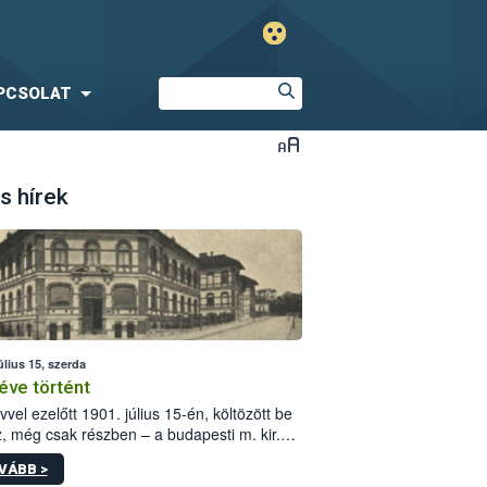
PCSOLAT
s hírek
úlius 15, szerda
éve történt
vvel ezelőtt 1901. július 15-én, költözött be
z, még csak részben – a budapesti m. kir.
i vetőmagvizsgáló állomás a Kis Rókus utca
VÁBB >
ám alatti, Czigler Győző által tervezett új