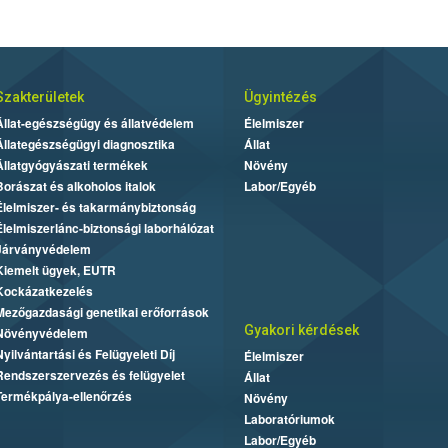
Szakterületek
Ügyintézés
Állat-egészségügy és állatvédelem
Élelmiszer
Állategészségügyi diagnosztika
Állat
Állatgyógyászati termékek
Növény
Borászat és alkoholos italok
Labor/Egyéb
Élelmiszer- és takarmánybiztonság
Élelmiszerlánc-biztonsági laborhálózat
Járványvédelem
Kiemelt ügyek, EUTR
Kockázatkezelés
Mezőgazdasági genetikai erőforrások
Gyakori kérdések
Növényvédelem
Nyilvántartási és Felügyeleti Díj
Élelmiszer
Rendszerszervezés és felügyelet
Állat
Termékpálya-ellenőrzés
Növény
Laboratóriumok
Labor/Egyéb