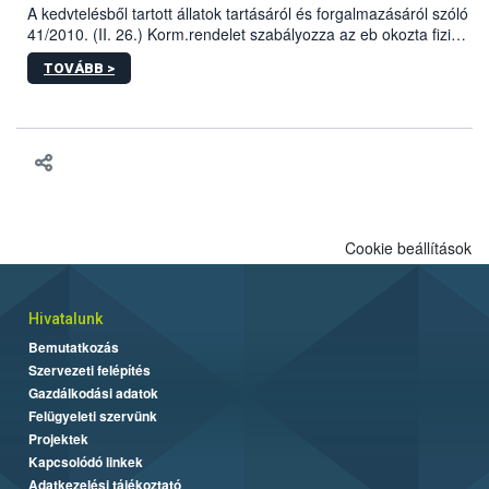
A kedvtelésből tartott állatok tartásáról és forgalmazásáról szóló
41/2010. (II. 26.) Korm.rendelet szabályozza az eb okozta fizikai
sérülés, illetve ennek veszélye keletkezésekor felmerülő
TOVÁBB >
hatósági feladatokat, valamint a veszélyes eb tartását és annak
engedélyezését. Ezen eljárások során szükség esetén be kell
vonni az ebek viselkedésének megítélésében jártas szakértőt.
Cookie beállítások
Hivatalunk
Bemutatkozás
Szervezeti felépítés
Gazdálkodási adatok
Felügyeleti szervünk
Projektek
Kapcsolódó linkek
Adatkezelési tájékoztató