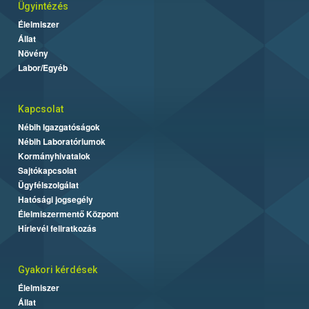
Ügyintézés
Élelmiszer
Állat
Növény
Labor/Egyéb
Kapcsolat
Nébih Igazgatóságok
Nébih Laboratóriumok
Kormányhivatalok
Sajtókapcsolat
Ügyfélszolgálat
Hatósági jogsegély
Élelmiszermentő Központ
Hírlevél feliratkozás
Gyakori kérdések
Élelmiszer
Állat