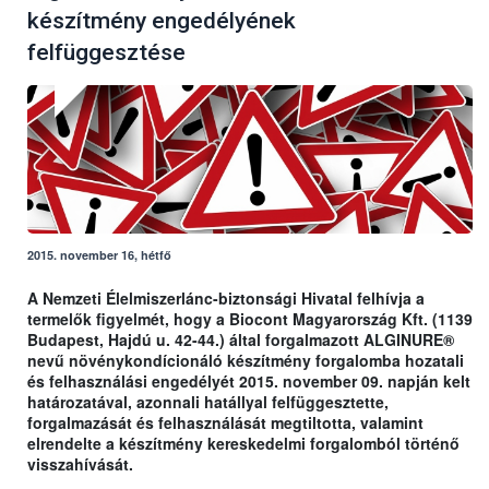
készítmény engedélyének
felfüggesztése
2015. november 16, hétfő
A Nemzeti Élelmiszerlánc-biztonsági Hivatal felhívja a
termelők figyelmét, hogy a Biocont Magyarország Kft. (1139
Budapest, Hajdú u. 42-44.) által forgalmazott ALGINURE®
nevű növénykondícionáló készítmény forgalomba hozatali
és felhasználási engedélyét 2015. november 09. napján kelt
határozatával, azonnali hatállyal felfüggesztette,
forgalmazását és felhasználását megtiltotta, valamint
elrendelte a készítmény kereskedelmi forgalomból történő
visszahívását.