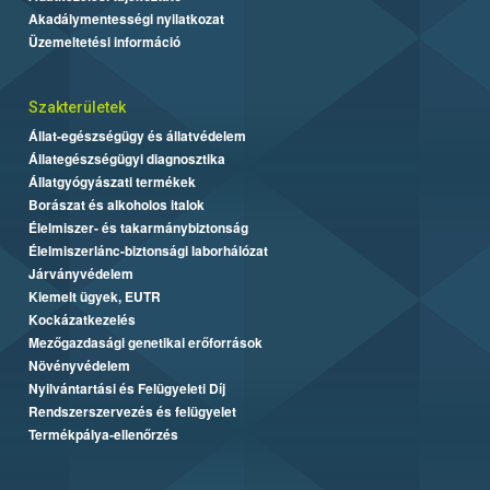
Akadálymentességi nyilatkozat
Üzemeltetési információ
Szakterületek
Állat-egészségügy és állatvédelem
Állategészségügyi diagnosztika
Állatgyógyászati termékek
Borászat és alkoholos italok
Élelmiszer- és takarmánybiztonság
Élelmiszerlánc-biztonsági laborhálózat
Járványvédelem
Kiemelt ügyek, EUTR
Kockázatkezelés
Mezőgazdasági genetikai erőforrások
Növényvédelem
Nyilvántartási és Felügyeleti Díj
Rendszerszervezés és felügyelet
Termékpálya-ellenőrzés