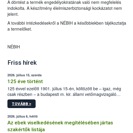
A döntést a termék engedélyokiratának való nem megfelelés
indokolta. A készítmény élelmiszerbiztonsági kockázatot nem
jelent.
A további intézkedésekről a NÉBIH a későbbiekben tájékoztatja
a termelőket.
NÉBIH
Friss hírek
2026. július 15, szerda
125 éve történt
125 évvel ezelőtt 1901. július 15-én, költözött be – igaz, még
csak részben – a budapesti m. kir. állami vetőmagvizsgáló
állomás a Kis Rókus utca 15. szám alatti, Czigler Győző által
TOVÁBB >
tervezett új épületébe.
2026. július 6, hétfő
Az ebek viselkedésének megítélésében jártas
szakértők listája