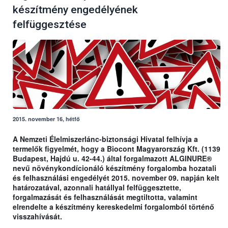
készítmény engedélyének
felfüggesztése
2015. november 16, hétfő
A Nemzeti Élelmiszerlánc-biztonsági Hivatal felhívja a
termelők figyelmét, hogy a Biocont Magyarország Kft. (1139
Budapest, Hajdú u. 42-44.) által forgalmazott ALGINURE®
nevű növénykondícionáló készítmény forgalomba hozatali
és felhasználási engedélyét 2015. november 09. napján kelt
határozatával, azonnali hatállyal felfüggesztette,
forgalmazását és felhasználását megtiltotta, valamint
elrendelte a készítmény kereskedelmi forgalomból történő
visszahívását.