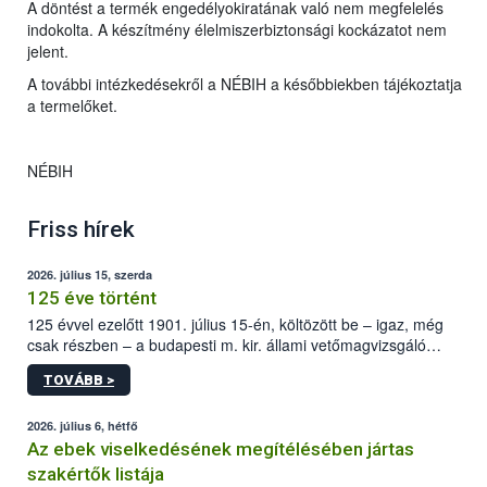
A döntést a termék engedélyokiratának való nem megfelelés
indokolta. A készítmény élelmiszerbiztonsági kockázatot nem
jelent.
A további intézkedésekről a NÉBIH a későbbiekben tájékoztatja
a termelőket.
NÉBIH
Friss hírek
2026. július 15, szerda
125 éve történt
125 évvel ezelőtt 1901. július 15-én, költözött be – igaz, még
csak részben – a budapesti m. kir. állami vetőmagvizsgáló
állomás a Kis Rókus utca 15. szám alatti, Czigler Győző által
TOVÁBB >
tervezett új épületébe.
2026. július 6, hétfő
Az ebek viselkedésének megítélésében jártas
szakértők listája