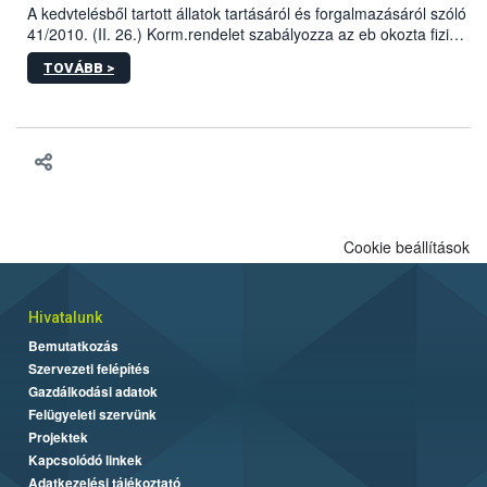
A kedvtelésből tartott állatok tartásáról és forgalmazásáról szóló
41/2010. (II. 26.) Korm.rendelet szabályozza az eb okozta fizikai
sérülés, illetve ennek veszélye keletkezésekor felmerülő
TOVÁBB >
hatósági feladatokat, valamint a veszélyes eb tartását és annak
engedélyezését. Ezen eljárások során szükség esetén be kell
vonni az ebek viselkedésének megítélésében jártas szakértőt.
Cookie beállítások
Hivatalunk
Bemutatkozás
Szervezeti felépítés
Gazdálkodási adatok
Felügyeleti szervünk
Projektek
Kapcsolódó linkek
Adatkezelési tájékoztató