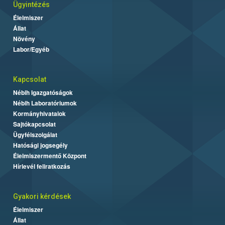
Ügyintézés
Élelmiszer
Állat
Növény
Labor/Egyéb
Kapcsolat
Nébih Igazgatóságok
Nébih Laboratóriumok
Kormányhivatalok
Sajtókapcsolat
Ügyfélszolgálat
Hatósági jogsegély
Élelmiszermentő Központ
Hírlevél feliratkozás
Gyakori kérdések
Élelmiszer
Állat