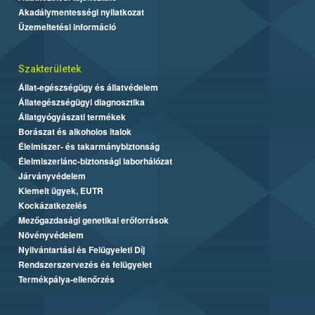
Akadálymentességi nyilatkozat
Üzemeltetési információ
Szakterületek
Állat-egészségügy és állatvédelem
Állategészségügyi diagnosztika
Állatgyógyászati termékek
Borászat és alkoholos italok
Élelmiszer- és takarmánybiztonság
Élelmiszerlánc-biztonsági laborhálózat
Járványvédelem
Kiemelt ügyek, EUTR
Kockázatkezelés
Mezőgazdasági genetikai erőforrások
Növényvédelem
Nyilvántartási és Felügyeleti Díj
Rendszerszervezés és felügyelet
Termékpálya-ellenőrzés