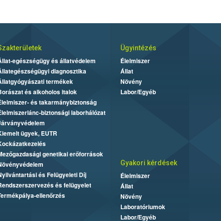
Szakterületek
Ügyintézés
Állat-egészségügy és állatvédelem
Élelmiszer
Állategészségügyi diagnosztika
Állat
Állatgyógyászati termékek
Növény
Borászat és alkoholos italok
Labor/Egyéb
Élelmiszer- és takarmánybiztonság
Élelmiszerlánc-biztonsági laborhálózat
Járványvédelem
Kiemelt ügyek, EUTR
Kockázatkezelés
Mezőgazdasági genetikai erőforrások
Gyakori kérdések
Növényvédelem
Nyilvántartási és Felügyeleti Díj
Élelmiszer
Rendszerszervezés és felügyelet
Állat
Termékpálya-ellenőrzés
Növény
Laboratóriumok
Labor/Egyéb