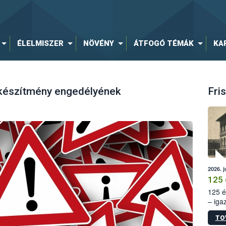
ÉLELMISZER
NÖVÉNY
ÁTFOGÓ TÉMÁK
KA
 készítmény engedélyének
Fris
2026. j
125 
125 é
– iga
állam
TO
15. sz