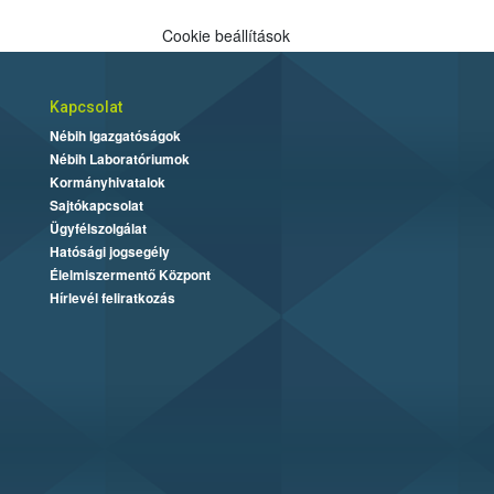
Cookie beállítások
Kapcsolat
Nébih Igazgatóságok
Nébih Laboratóriumok
Kormányhivatalok
Sajtókapcsolat
Ügyfélszolgálat
Hatósági jogsegély
Élelmiszermentő Központ
Hírlevél feliratkozás