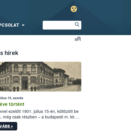
PCSOLAT
s hírek
úlius 15, szerda
éve történt
vvel ezelőtt 1901. július 15-én, költözött be
z, még csak részben – a budapesti m. kir.
i vetőmagvizsgáló állomás a Kis Rókus utca
VÁBB >
ám alatti, Czigler Győző által tervezett új