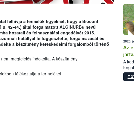
épüle
tal felhívja a termelők figyelmét, hogy a Biocont
 u. 42-44.) által forgalmazott ALGINURE® nevű
ba hozatali és felhasználási engedélyét 2015.
azonnali hatállyal felfüggesztette, forgalmazását és
2026. j
endelte a készítmény kereskedelmi forgalomból történő
Az e
járta
 nem megfelelés indokolta. A készítmény
A kedv
forga
Korm.
iekben tájékoztatja a termelőket.
TO
sérül
felme
veszé
Ezen 
vonni
jártas