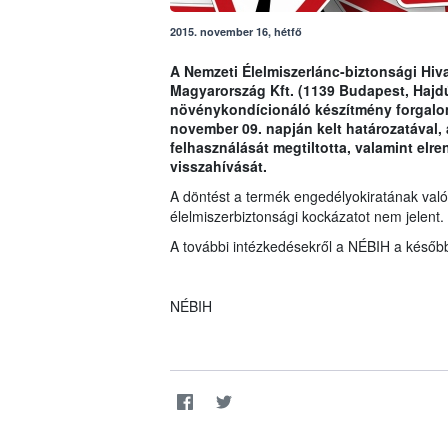
2015. november 16, hétfő
A Nemzeti Élelmiszerlánc-biztonsági Hiva
Magyarország Kft. (1139 Budapest, Hajdú
növénykondícionáló készítmény forgalom
november 09. napján kelt határozatával, 
felhasználását megtiltotta, valamint elr
visszahívását.
A döntést a termék engedélyokiratának való
élelmiszerbiztonsági kockázatot nem jelent.
A további intézkedésekről a NÉBIH a később
NÉBIH