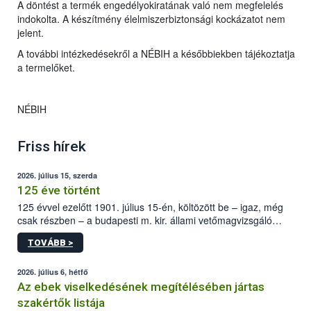
A döntést a termék engedélyokiratának való nem megfelelés
indokolta. A készítmény élelmiszerbiztonsági kockázatot nem
jelent.
A további intézkedésekről a NÉBIH a későbbiekben tájékoztatja
a termelőket.
NÉBIH
Friss hírek
2026. július 15, szerda
125 éve történt
125 évvel ezelőtt 1901. július 15-én, költözött be – igaz, még
csak részben – a budapesti m. kir. állami vetőmagvizsgáló
állomás a Kis Rókus utca 15. szám alatti, Czigler Győző által
TOVÁBB >
tervezett új épületébe.
2026. július 6, hétfő
Az ebek viselkedésének megítélésében jártas
szakértők listája