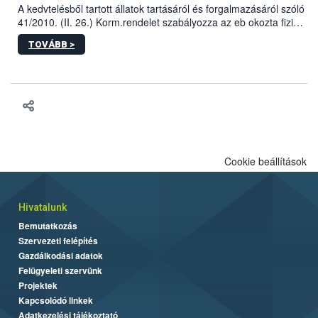
A kedvtelésből tartott állatok tartásáról és forgalmazásáról szóló
41/2010. (II. 26.) Korm.rendelet szabályozza az eb okozta fizikai
sérülés, illetve ennek veszélye keletkezésekor felmerülő
TOVÁBB >
hatósági feladatokat, valamint a veszélyes eb tartását és annak
engedélyezését. Ezen eljárások során szükség esetén be kell
vonni az ebek viselkedésének megítélésében jártas szakértőt.
Cookie beállítások
Hivatalunk
Bemutatkozás
Szervezeti felépítés
Gazdálkodási adatok
Felügyeleti szervünk
Projektek
Kapcsolódó linkek
Adatkezelési tájékoztató