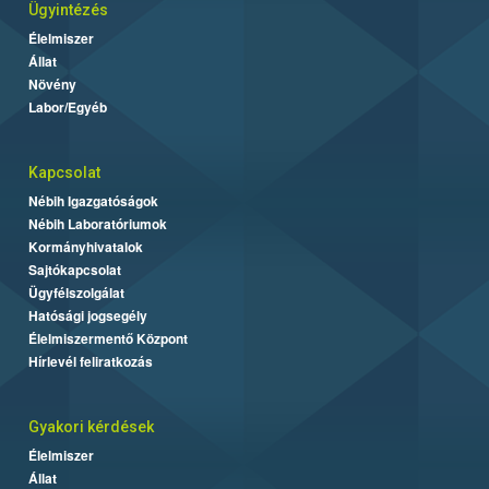
Ügyintézés
Élelmiszer
Állat
Növény
Labor/Egyéb
Kapcsolat
Nébih Igazgatóságok
Nébih Laboratóriumok
Kormányhivatalok
Sajtókapcsolat
Ügyfélszolgálat
Hatósági jogsegély
Élelmiszermentő Központ
Hírlevél feliratkozás
Gyakori kérdések
Élelmiszer
Állat