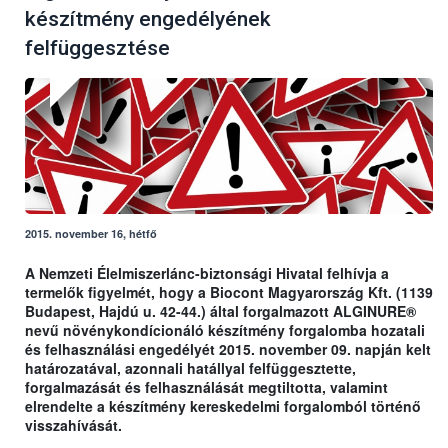
készítmény engedélyének
felfüggesztése
2015. november 16, hétfő
A Nemzeti Élelmiszerlánc-biztonsági Hivatal felhívja a
termelők figyelmét, hogy a Biocont Magyarország Kft. (1139
Budapest, Hajdú u. 42-44.) által forgalmazott ALGINURE®
nevű növénykondícionáló készítmény forgalomba hozatali
és felhasználási engedélyét 2015. november 09. napján kelt
határozatával, azonnali hatállyal felfüggesztette,
forgalmazását és felhasználását megtiltotta, valamint
elrendelte a készítmény kereskedelmi forgalomból történő
visszahívását.