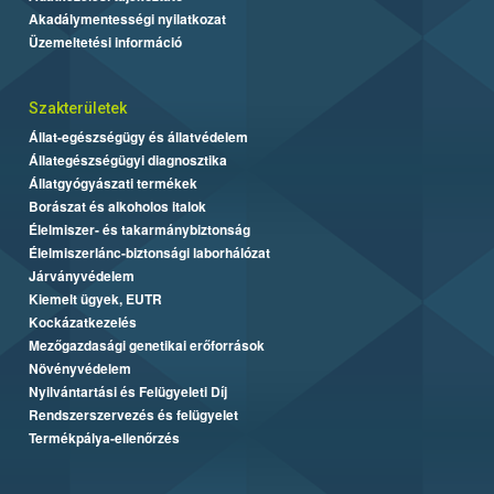
Akadálymentességi nyilatkozat
Üzemeltetési információ
Szakterületek
Állat-egészségügy és állatvédelem
Állategészségügyi diagnosztika
Állatgyógyászati termékek
Borászat és alkoholos italok
Élelmiszer- és takarmánybiztonság
Élelmiszerlánc-biztonsági laborhálózat
Járványvédelem
Kiemelt ügyek, EUTR
Kockázatkezelés
Mezőgazdasági genetikai erőforrások
Növényvédelem
Nyilvántartási és Felügyeleti Díj
Rendszerszervezés és felügyelet
Termékpálya-ellenőrzés