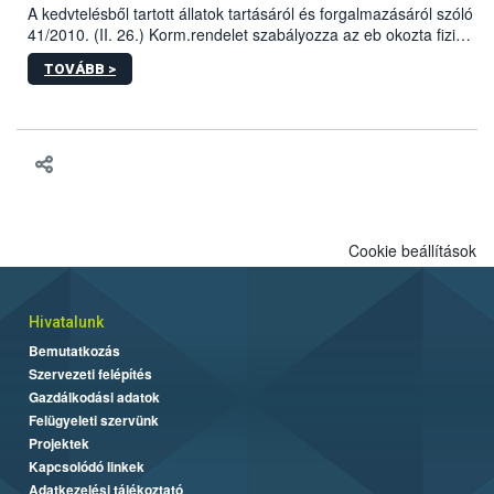
A kedvtelésből tartott állatok tartásáról és forgalmazásáról szóló
41/2010. (II. 26.) Korm.rendelet szabályozza az eb okozta fizikai
sérülés, illetve ennek veszélye keletkezésekor felmerülő
TOVÁBB >
hatósági feladatokat, valamint a veszélyes eb tartását és annak
engedélyezését. Ezen eljárások során szükség esetén be kell
vonni az ebek viselkedésének megítélésében jártas szakértőt.
Cookie beállítások
Hivatalunk
Bemutatkozás
Szervezeti felépítés
Gazdálkodási adatok
Felügyeleti szervünk
Projektek
Kapcsolódó linkek
Adatkezelési tájékoztató