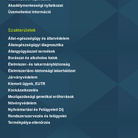
Akadálymentességi nyilatkozat
Üzemeltetési információ
Szakterületek
Állat-egészségügy és állatvédelem
Állategészségügyi diagnosztika
Állatgyógyászati termékek
Borászat és alkoholos italok
Élelmiszer- és takarmánybiztonság
Élelmiszerlánc-biztonsági laborhálózat
Járványvédelem
Kiemelt ügyek, EUTR
Kockázatkezelés
Mezőgazdasági genetikai erőforrások
Növényvédelem
Nyilvántartási és Felügyeleti Díj
Rendszerszervezés és felügyelet
Termékpálya-ellenőrzés