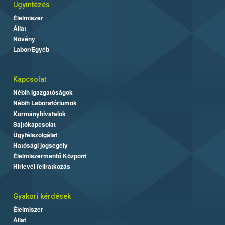
Ügyintézés
Élelmiszer
Állat
Növény
Labor/Egyéb
Kapcsolat
Nébih Igazgatóságok
Nébih Laboratóriumok
Kormányhivatalok
Sajtókapcsolat
Ügyfélszolgálat
Hatósági jogsegély
Élelmiszermentő Központ
Hírlevél feliratkozás
Gyakori kérdések
Élelmiszer
Állat