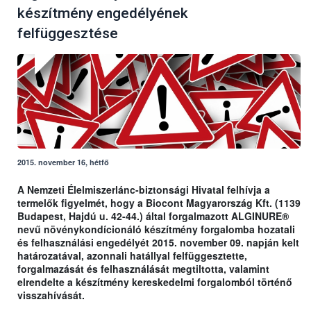
készítmény engedélyének
felfüggesztése
2015. november 16, hétfő
A Nemzeti Élelmiszerlánc-biztonsági Hivatal felhívja a
termelők figyelmét, hogy a Biocont Magyarország Kft. (1139
Budapest, Hajdú u. 42-44.) által forgalmazott ALGINURE®
nevű növénykondícionáló készítmény forgalomba hozatali
és felhasználási engedélyét 2015. november 09. napján kelt
határozatával, azonnali hatállyal felfüggesztette,
forgalmazását és felhasználását megtiltotta, valamint
elrendelte a készítmény kereskedelmi forgalomból történő
visszahívását.