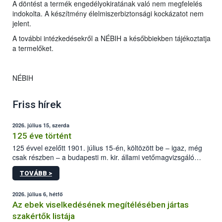
A döntést a termék engedélyokiratának való nem megfelelés
indokolta. A készítmény élelmiszerbiztonsági kockázatot nem
jelent.
A további intézkedésekről a NÉBIH a későbbiekben tájékoztatja
a termelőket.
NÉBIH
Friss hírek
2026. július 15, szerda
125 éve történt
125 évvel ezelőtt 1901. július 15-én, költözött be – igaz, még
csak részben – a budapesti m. kir. állami vetőmagvizsgáló
állomás a Kis Rókus utca 15. szám alatti, Czigler Győző által
TOVÁBB >
tervezett új épületébe.
2026. július 6, hétfő
Az ebek viselkedésének megítélésében jártas
szakértők listája