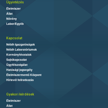
Ügyintézés
Élelmiszer
Állat
Növény
Labor/Egyéb
Kapcsolat
Nébih Igazgatóságok
Nébih Laboratóriumok
Kormányhivatalok
Sajtókapcsolat
Ügyfélszolgálat
Hatósági jogsegély
Élelmiszermentő Központ
Hírlevél feliratkozás
Gyakori kérdések
Élelmiszer
Állat