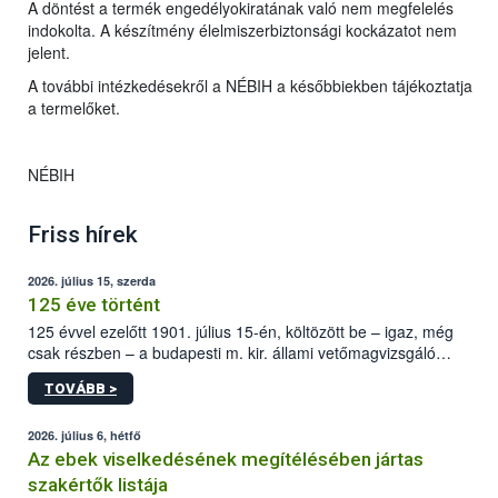
A döntést a termék engedélyokiratának való nem megfelelés
indokolta. A készítmény élelmiszerbiztonsági kockázatot nem
jelent.
A további intézkedésekről a NÉBIH a későbbiekben tájékoztatja
a termelőket.
NÉBIH
Friss hírek
2026. július 15, szerda
125 éve történt
125 évvel ezelőtt 1901. július 15-én, költözött be – igaz, még
csak részben – a budapesti m. kir. állami vetőmagvizsgáló
állomás a Kis Rókus utca 15. szám alatti, Czigler Győző által
TOVÁBB >
tervezett új épületébe.
2026. július 6, hétfő
Az ebek viselkedésének megítélésében jártas
szakértők listája