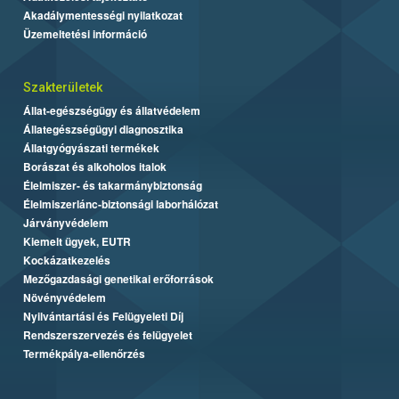
Akadálymentességi nyilatkozat
Üzemeltetési információ
Szakterületek
Állat-egészségügy és állatvédelem
Állategészségügyi diagnosztika
Állatgyógyászati termékek
Borászat és alkoholos italok
Élelmiszer- és takarmánybiztonság
Élelmiszerlánc-biztonsági laborhálózat
Járványvédelem
Kiemelt ügyek, EUTR
Kockázatkezelés
Mezőgazdasági genetikai erőforrások
Növényvédelem
Nyilvántartási és Felügyeleti Díj
Rendszerszervezés és felügyelet
Termékpálya-ellenőrzés