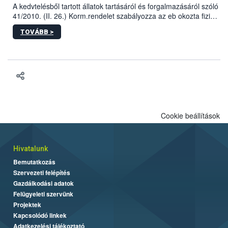
A kedvtelésből tartott állatok tartásáról és forgalmazásáról szóló
41/2010. (II. 26.) Korm.rendelet szabályozza az eb okozta fizikai
sérülés, illetve ennek veszélye keletkezésekor felmerülő
TOVÁBB >
hatósági feladatokat, valamint a veszélyes eb tartását és annak
engedélyezését. Ezen eljárások során szükség esetén be kell
vonni az ebek viselkedésének megítélésében jártas szakértőt.
Cookie beállítások
Hivatalunk
Bemutatkozás
Szervezeti felépítés
Gazdálkodási adatok
Felügyeleti szervünk
Projektek
Kapcsolódó linkek
Adatkezelési tájékoztató