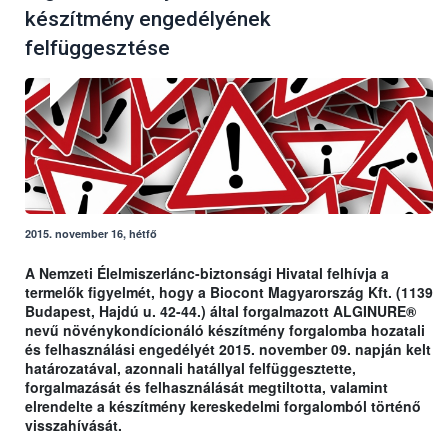
készítmény engedélyének
felfüggesztése
2015. november 16, hétfő
A Nemzeti Élelmiszerlánc-biztonsági Hivatal felhívja a
termelők figyelmét, hogy a Biocont Magyarország Kft. (1139
Budapest, Hajdú u. 42-44.) által forgalmazott ALGINURE®
nevű növénykondícionáló készítmény forgalomba hozatali
és felhasználási engedélyét 2015. november 09. napján kelt
határozatával, azonnali hatállyal felfüggesztette,
forgalmazását és felhasználását megtiltotta, valamint
elrendelte a készítmény kereskedelmi forgalomból történő
visszahívását.