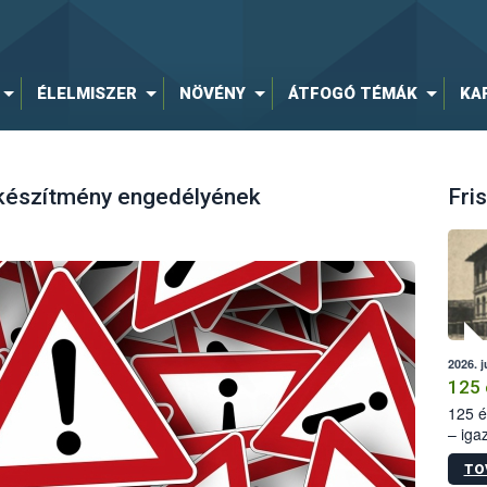
ÉLELMISZER
NÖVÉNY
ÁTFOGÓ TÉMÁK
KA
 készítmény engedélyének
Fris
2026. j
125 
125 é
– iga
állam
TO
15. sz