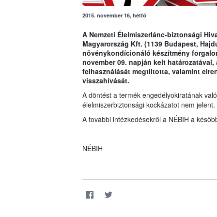
2015. november 16, hétfő
A Nemzeti Élelmiszerlánc-biztonsági Hiva
Magyarország Kft. (1139 Budapest, Hajdú
növénykondícionáló készítmény forgalom
november 09. napján kelt határozatával, 
felhasználását megtiltotta, valamint elr
visszahívását.
A döntést a termék engedélyokiratának való
élelmiszerbiztonsági kockázatot nem jelent.
A további intézkedésekről a NÉBIH a később
NÉBIH