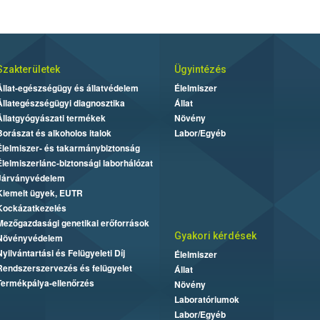
Szakterületek
Ügyintézés
Állat-egészségügy és állatvédelem
Élelmiszer
Állategészségügyi diagnosztika
Állat
Állatgyógyászati termékek
Növény
Borászat és alkoholos italok
Labor/Egyéb
Élelmiszer- és takarmánybiztonság
Élelmiszerlánc-biztonsági laborhálózat
Járványvédelem
Kiemelt ügyek, EUTR
Kockázatkezelés
Mezőgazdasági genetikai erőforrások
Gyakori kérdések
Növényvédelem
Nyilvántartási és Felügyeleti Díj
Élelmiszer
Rendszerszervezés és felügyelet
Állat
Termékpálya-ellenőrzés
Növény
Laboratóriumok
Labor/Egyéb