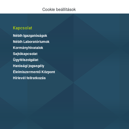
Cookie beállítások
Kapcsolat
Nébih Igazgatóságok
Nébih Laboratóriumok
Kormányhivatalok
Sajtókapcsolat
Ügyfélszolgálat
Hatósági jogsegély
Élelmiszermentő Központ
Hírlevél feliratkozás