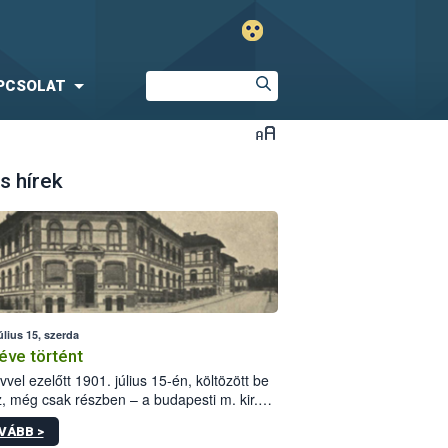
PCSOLAT
s hírek
úlius 15, szerda
éve történt
vvel ezelőtt 1901. július 15-én, költözött be
z, még csak részben – a budapesti m. kir.
i vetőmagvizsgáló állomás a Kis Rókus utca
VÁBB >
ám alatti, Czigler Győző által tervezett új