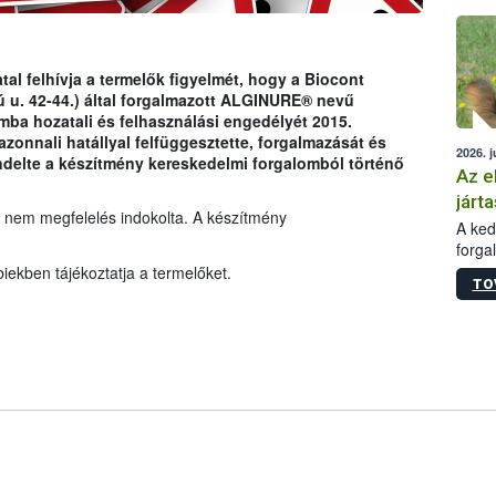
épüle
tal felhívja a termelők figyelmét, hogy a Biocont
 u. 42-44.) által forgalmazott ALGINURE® nevű
ba hozatali és felhasználási engedélyét 2015.
azonnali hatállyal felfüggesztette, forgalmazását és
2026. j
endelte a készítmény kereskedelmi forgalomból történő
Az e
járta
 nem megfelelés indokolta. A készítmény
A kedv
forga
Korm.
iekben tájékoztatja a termelőket.
TO
sérül
felme
veszé
Ezen 
vonni
jártas