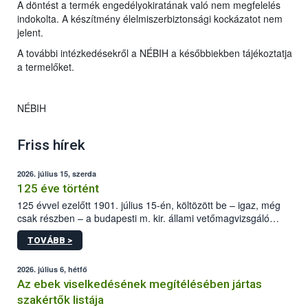
A döntést a termék engedélyokiratának való nem megfelelés
indokolta. A készítmény élelmiszerbiztonsági kockázatot nem
jelent.
A további intézkedésekről a NÉBIH a későbbiekben tájékoztatja
a termelőket.
NÉBIH
Friss hírek
2026. július 15, szerda
125 éve történt
125 évvel ezelőtt 1901. július 15-én, költözött be – igaz, még
csak részben – a budapesti m. kir. állami vetőmagvizsgáló
állomás a Kis Rókus utca 15. szám alatti, Czigler Győző által
TOVÁBB >
tervezett új épületébe.
2026. július 6, hétfő
Az ebek viselkedésének megítélésében jártas
szakértők listája