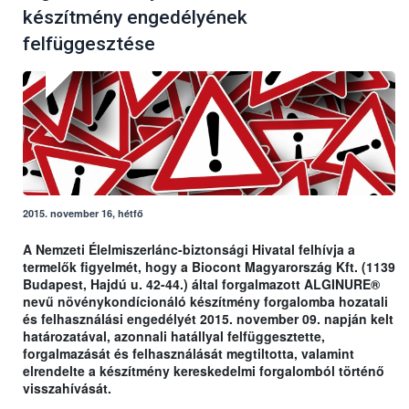
készítmény engedélyének
felfüggesztése
2015. november 16, hétfő
A Nemzeti Élelmiszerlánc-biztonsági Hivatal felhívja a
termelők figyelmét, hogy a Biocont Magyarország Kft. (1139
Budapest, Hajdú u. 42-44.) által forgalmazott ALGINURE®
nevű növénykondícionáló készítmény forgalomba hozatali
és felhasználási engedélyét 2015. november 09. napján kelt
határozatával, azonnali hatállyal felfüggesztette,
forgalmazását és felhasználását megtiltotta, valamint
elrendelte a készítmény kereskedelmi forgalomból történő
visszahívását.