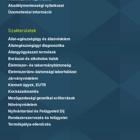
Akadálymentességi nyilatkozat
Üzemeltetési információ
Szakterületek
Állat-egészségügy és állatvédelem
Állategészségügyi diagnosztika
Állatgyógyászati termékek
Borászat és alkoholos italok
Élelmiszer- és takarmánybiztonság
Élelmiszerlánc-biztonsági laborhálózat
Járványvédelem
Kiemelt ügyek, EUTR
Kockázatkezelés
Mezőgazdasági genetikai erőforrások
Növényvédelem
Nyilvántartási és Felügyeleti Díj
Rendszerszervezés és felügyelet
Termékpálya-ellenőrzés