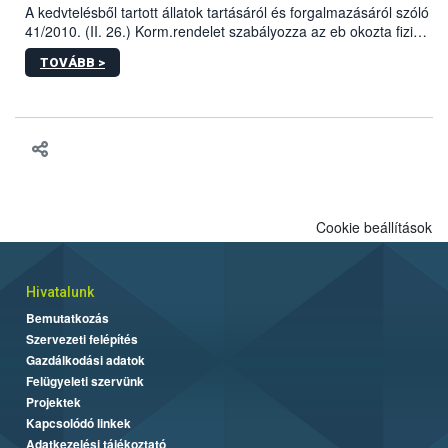
A kedvtelésből tartott állatok tartásáról és forgalmazásáról szóló
41/2010. (II. 26.) Korm.rendelet szabályozza az eb okozta fizikai
sérülés, illetve ennek veszélye keletkezésekor felmerülő
TOVÁBB >
hatósági feladatokat, valamint a veszélyes eb tartását és annak
engedélyezését. Ezen eljárások során szükség esetén be kell
vonni az ebek viselkedésének megítélésében jártas szakértőt.
Cookie beállítások
Hivatalunk
Bemutatkozás
Szervezeti felépítés
Gazdálkodási adatok
Felügyeleti szervünk
Projektek
Kapcsolódó linkek
Adatkezelési tájékoztató