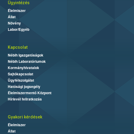
Ügyintézés
Élelmiszer
Állat
Növény
Labor/Egyéb
Kapcsolat
Nébih Igazgatóságok
Nébih Laboratóriumok
Kormányhivatalok
Sajtókapcsolat
Ügyfélszolgálat
Hatósági jogsegély
Élelmiszermentő Központ
Hírlevél feliratkozás
Gyakori kérdések
Élelmiszer
Állat