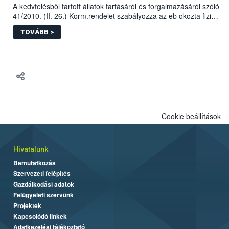
A kedvtelésből tartott állatok tartásáról és forgalmazásáról szóló
41/2010. (II. 26.) Korm.rendelet szabályozza az eb okozta fizikai
sérülés, illetve ennek veszélye keletkezésekor felmerülő
TOVÁBB >
hatósági feladatokat, valamint a veszélyes eb tartását és annak
engedélyezését. Ezen eljárások során szükség esetén be kell
vonni az ebek viselkedésének megítélésében jártas szakértőt.
Cookie beállítások
Hivatalunk
Bemutatkozás
Szervezeti felépítés
Gazdálkodási adatok
Felügyeleti szervünk
Projektek
Kapcsolódó linkek
Adatkezelési tájékoztató