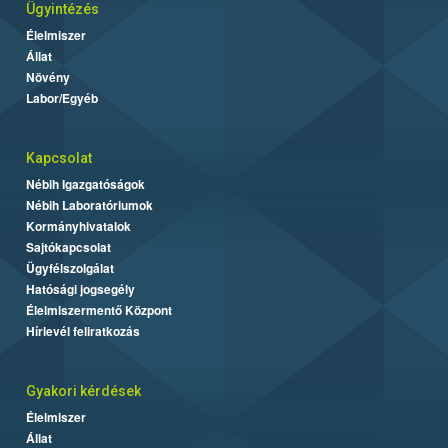
Ügyintézés
Élelmiszer
Állat
Növény
Labor/Egyéb
Kapcsolat
Nébih Igazgatóságok
Nébih Laboratóriumok
Kormányhivatalok
Sajtókapcsolat
Ügyfélszolgálat
Hatósági jogsegély
Élelmiszermentő Központ
Hírlevél feliratkozás
Gyakori kérdések
Élelmiszer
Állat