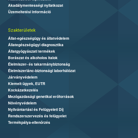
Akadálymentességi nyilatkozat
Üzemeltetési információ
Szakterületek
Állat-egészségügy és állatvédelem
Állategészségügyi diagnosztika
Állatgyógyászati termékek
Borászat és alkoholos italok
Élelmiszer- és takarmánybiztonság
Élelmiszerlánc-biztonsági laborhálózat
Járványvédelem
Kiemelt ügyek, EUTR
Kockázatkezelés
Mezőgazdasági genetikai erőforrások
Növényvédelem
Nyilvántartási és Felügyeleti Díj
Rendszerszervezés és felügyelet
Termékpálya-ellenőrzés