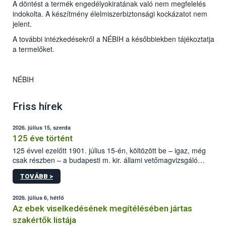
A döntést a termék engedélyokiratának való nem megfelelés
indokolta. A készítmény élelmiszerbiztonsági kockázatot nem
jelent.
A további intézkedésekről a NÉBIH a későbbiekben tájékoztatja
a termelőket.
NÉBIH
Friss hírek
2026. július 15, szerda
125 éve történt
125 évvel ezelőtt 1901. július 15-én, költözött be – igaz, még
csak részben – a budapesti m. kir. állami vetőmagvizsgáló
állomás a Kis Rókus utca 15. szám alatti, Czigler Győző által
TOVÁBB >
tervezett új épületébe.
2026. július 6, hétfő
Az ebek viselkedésének megítélésében jártas
szakértők listája