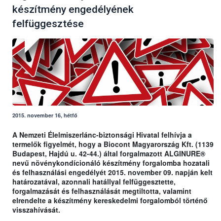
készítmény engedélyének
felfüggesztése
2015. november 16, hétfő
A Nemzeti Élelmiszerlánc-biztonsági Hivatal felhívja a
termelők figyelmét, hogy a Biocont Magyarország Kft. (1139
Budapest, Hajdú u. 42-44.) által forgalmazott ALGINURE®
nevű növénykondícionáló készítmény forgalomba hozatali
és felhasználási engedélyét 2015. november 09. napján kelt
határozatával, azonnali hatállyal felfüggesztette,
forgalmazását és felhasználását megtiltotta, valamint
elrendelte a készítmény kereskedelmi forgalomból történő
visszahívását.