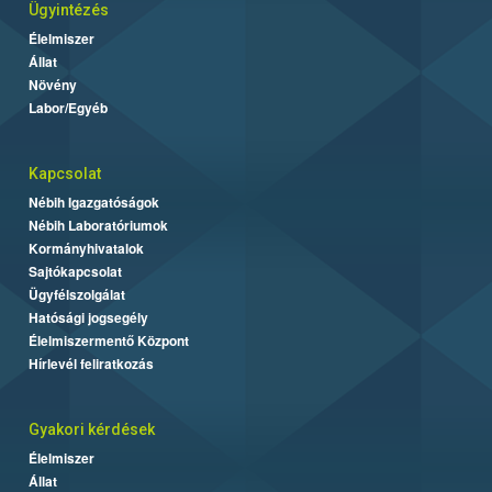
Ügyintézés
Élelmiszer
Állat
Növény
Labor/Egyéb
Kapcsolat
Nébih Igazgatóságok
Nébih Laboratóriumok
Kormányhivatalok
Sajtókapcsolat
Ügyfélszolgálat
Hatósági jogsegély
Élelmiszermentő Központ
Hírlevél feliratkozás
Gyakori kérdések
Élelmiszer
Állat