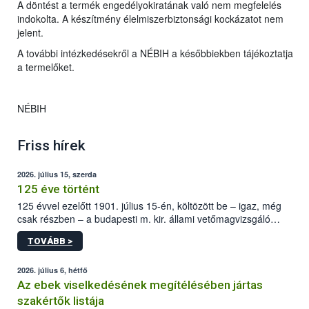
A döntést a termék engedélyokiratának való nem megfelelés
indokolta. A készítmény élelmiszerbiztonsági kockázatot nem
jelent.
A további intézkedésekről a NÉBIH a későbbiekben tájékoztatja
a termelőket.
NÉBIH
Friss hírek
2026. július 15, szerda
125 éve történt
125 évvel ezelőtt 1901. július 15-én, költözött be – igaz, még
csak részben – a budapesti m. kir. állami vetőmagvizsgáló
állomás a Kis Rókus utca 15. szám alatti, Czigler Győző által
TOVÁBB >
tervezett új épületébe.
2026. július 6, hétfő
Az ebek viselkedésének megítélésében jártas
szakértők listája