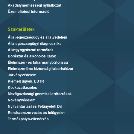
Akadálymentességi nyilatkozat
Üzemeltetési információ
Szakterületek
Állat-egészségügy és állatvédelem
Állategészségügyi diagnosztika
Állatgyógyászati termékek
Borászat és alkoholos italok
Élelmiszer- és takarmánybiztonság
Élelmiszerlánc-biztonsági laborhálózat
Járványvédelem
Kiemelt ügyek, EUTR
Kockázatkezelés
Mezőgazdasági genetikai erőforrások
Növényvédelem
Nyilvántartási és Felügyeleti Díj
Rendszerszervezés és felügyelet
Termékpálya-ellenőrzés