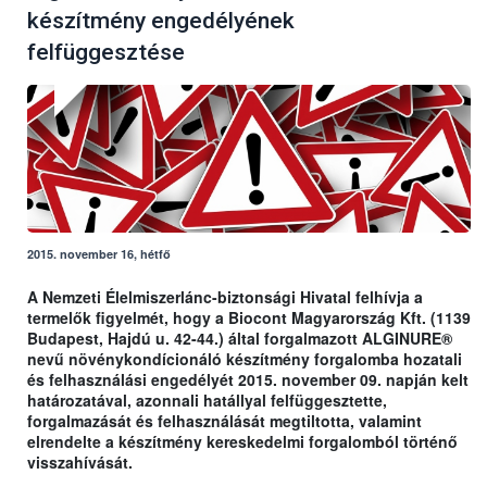
készítmény engedélyének
felfüggesztése
2015. november 16, hétfő
A Nemzeti Élelmiszerlánc-biztonsági Hivatal felhívja a
termelők figyelmét, hogy a Biocont Magyarország Kft. (1139
Budapest, Hajdú u. 42-44.) által forgalmazott ALGINURE®
nevű növénykondícionáló készítmény forgalomba hozatali
és felhasználási engedélyét 2015. november 09. napján kelt
határozatával, azonnali hatállyal felfüggesztette,
forgalmazását és felhasználását megtiltotta, valamint
elrendelte a készítmény kereskedelmi forgalomból történő
visszahívását.