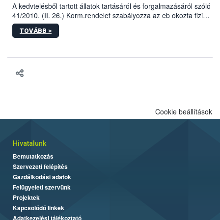
A kedvtelésből tartott állatok tartásáról és forgalmazásáról szóló
41/2010. (II. 26.) Korm.rendelet szabályozza az eb okozta fizikai
sérülés, illetve ennek veszélye keletkezésekor felmerülő
TOVÁBB >
hatósági feladatokat, valamint a veszélyes eb tartását és annak
engedélyezését. Ezen eljárások során szükség esetén be kell
vonni az ebek viselkedésének megítélésében jártas szakértőt.
Cookie beállítások
Hivatalunk
Bemutatkozás
Szervezeti felépítés
Gazdálkodási adatok
Felügyeleti szervünk
Projektek
Kapcsolódó linkek
Adatkezelési tájékoztató