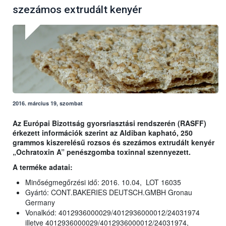
szezámos extrudált kenyér
2016. március 19, szombat
Az Európai Bizottság gyorsriasztási rendszerén (RASFF)
érkezett információk szerint az Aldiban kapható, 250
grammos kiszerelésű rozsos és szezámos extrudált kenyér
„Ochratoxin A” penészgomba toxinnal szennyezett.
A terméke adatai:
Minőségmegőrzési idő: 2016. 10.04, LOT 16035
Gyártó: CONT.BAKERIES DEUTSCH.GMBH Gronau
Germany
Vonalkód: 4012936000029/4012936000012/24031974
illetve 4012936000029/4012936000012/24031974,