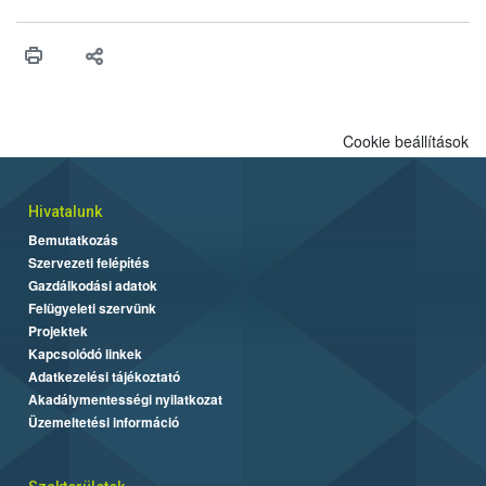
érésű szőlőkben is legyen lehetőség a károsító elleni további
védekezésre. Az Oroganic készítmény kis kiszerelésben kiskerti
felhasználók számára is elérhető és ökológiai termesztésben is
engedélyezett.
Cookie beállítások
Hivatalunk
Bemutatkozás
Szervezeti felépítés
Gazdálkodási adatok
Felügyeleti szervünk
Projektek
Kapcsolódó linkek
Adatkezelési tájékoztató
Akadálymentességi nyilatkozat
Üzemeltetési információ