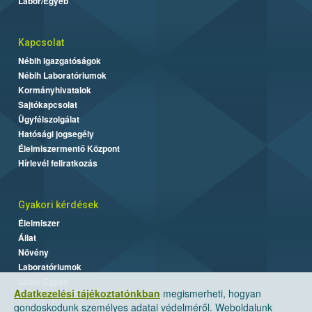
Labor/Egyéb
Kapcsolat
Nébih Igazgatóságok
Nébih Laboratóriumok
Kormányhivatalok
Sajtókapcsolat
Ügyfélszolgálat
Hatósági jogsegély
Élelmiszermentő Központ
Hírlevél feliratkozás
Gyakori kérdések
Élelmiszer
Állat
Növény
Laboratóriumok
Labor/Egyéb
Adatkezelési tájékoztatónkban
megismerheti, hogyan
gondoskodunk személyes adatai védelméről. Weboldalunk