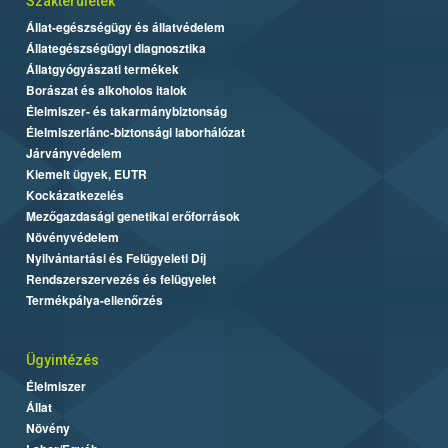
Szakterületek
Állat-egészségügy és állatvédelem
Állategészségügyi diagnosztika
Állatgyógyászati termékek
Borászat és alkoholos italok
Élelmiszer- és takarmánybiztonság
Élelmiszerlánc-biztonsági laborhálózat
Járványvédelem
Kiemelt ügyek, EUTR
Kockázatkezelés
Mezőgazdasági genetikai erőforrások
Növényvédelem
Nyilvántartási és Felügyeleti Díj
Rendszerszervezés és felügyelet
Termékpálya-ellenőrzés
Ügyintézés
Élelmiszer
Állat
Növény