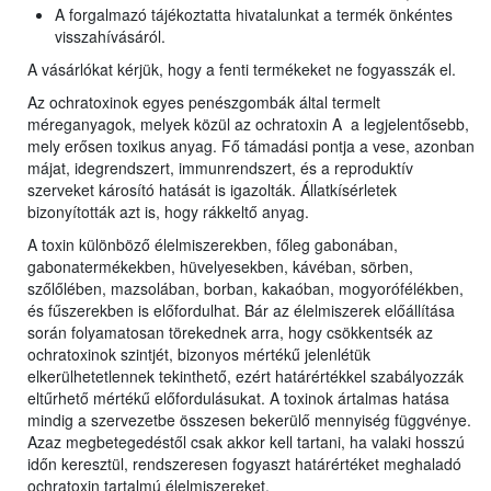
A forgalmazó tájékoztatta hivatalunkat a termék önkéntes
visszahívásáról.
A vásárlókat kérjük, hogy a fenti termékeket ne fogyasszák el.
Az ochratoxinok egyes penészgombák által termelt
méreganyagok, melyek közül az ochratoxin A a legjelentősebb,
mely erősen toxikus anyag. Fő támadási pontja a vese, azonban
májat, idegrendszert, immunrendszert, és a reproduktív
szerveket károsító hatását is igazolták. Állatkísérletek
bizonyították azt is, hogy rákkeltő anyag.
A toxin különböző élelmiszerekben, főleg gabonában,
gabonatermékekben, hüvelyesekben, kávéban, sörben,
szőlőlében, mazsolában, borban, kakaóban, mogyorófélékben,
és fűszerekben is előfordulhat. Bár az élelmiszerek előállítása
során folyamatosan törekednek arra, hogy csökkentsék az
ochratoxinok szintjét, bizonyos mértékű jelenlétük
elkerülhetetlennek tekinthető, ezért határértékkel szabályozzák
eltűrhető mértékű előfordulásukat. A toxinok ártalmas hatása
mindig a szervezetbe összesen bekerülő mennyiség függvénye.
Azaz megbetegedéstől csak akkor kell tartani, ha valaki hosszú
időn keresztül, rendszeresen fogyaszt határértéket meghaladó
ochratoxin tartalmú élelmiszereket.