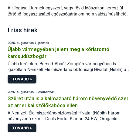
A kifogásolt termék egyszeri, vagy rövid időszakon keresztül
történő fogyasztásától egészségártalom nem valószínűsíthető.
Friss hírek
2026. augusztus 7, péntek
Újabb vármegyében jelent meg a kőrisrontó
karcsúdíszbogár
Újabb területen, Borsod-Abaúj-Zemplén vármegyében is
igazolta a Nemzeti Élelmiszerlánc-biztonsági Hivatal (Nébih) a
kőrisrontó karcsúdíszbogár (Agrilus planipennis) jelenlétét. A
TOVÁBB >
kártevőt nem csak színcsapdában találták meg, de már fertőzött
fában is azonosították. A növényvédelmi szakemberek folytatják
az intenzív felderítést, emellett az intézkedéseket a szlovák
2026. augusztus 6, csütörtök
hatósággal is összehangolják a terjedés megállítása érdekében.
Szüret után is alkalmazható három növényvédő szer
az amerikai szőlőkabóca ellen
A Nemzeti Élelmiszerlánc-biztonsági Hivatal (Nébih) három
növényvédő szer – Decis Forte, Klartan 24 EW, Oroganic –
engedélyokiratát módosította, így azok a szüretet követően,
TOVÁBB >
egészen a vesszőérettség (BBCH 91) stádiumáig
felhasználhatóak a szőlőben. A kiterjesztések célja, hogy a korai