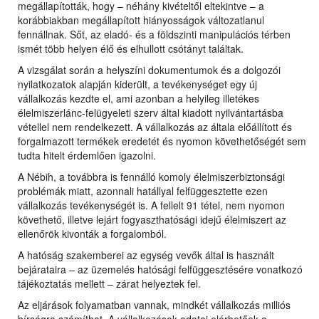
megállapították, hogy – néhány kivételtől eltekintve – a
korábbiakban megállapított hiányosságok változatlanul
fennállnak. Sőt, az eladó- és a földszinti manipulációs térben
ismét több helyen élő és elhullott csótányt találtak.
A vizsgálat során a helyszíni dokumentumok és a dolgozói
nyilatkozatok alapján kiderült, a tevékenységet egy új
vállalkozás kezdte el, ami azonban a helyileg illetékes
élelmiszerlánc-felügyeleti szerv által kiadott nyilvántartásba
vétellel nem rendelkezett. A vállalkozás az általa előállított és
forgalmazott termékek eredetét és nyomon követhetőségét sem
tudta hitelt érdemlően igazolni.
A Nébih, a továbbra is fennálló komoly élelmiszerbiztonsági
problémák miatt, azonnali hatállyal felfüggesztette ezen
vállalkozás tevékenységét is. A fellelt 91 tétel, nem nyomon
követhető, illetve lejárt fogyaszthatósági idejű élelmiszert az
ellenőrök kivonták a forgalomból.
A hatóság szakemberei az egység vevők által is használt
bejárataira – az üzemelés hatósági felfüggesztésére vonatkozó
tájékoztatás mellett – zárat helyeztek fel.
Az eljárások folyamatban vannak, mindkét vállalkozás milliós