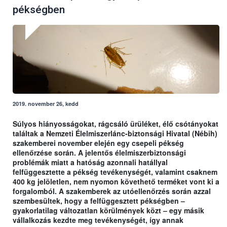
pékségben
2019. november 26, kedd
Súlyos hiányosságokat, rágcsáló ürüléket, élő csótányokat
találtak a Nemzeti Élelmiszerlánc-biztonsági Hivatal (Nébih)
szakemberei november elején egy csepeli pékség
ellenőrzése során. A jelentős élelmiszerbiztonsági
problémák miatt a hatóság azonnali hatállyal
felfüggesztette a pékség tevékenységét, valamint csaknem
400 kg jelöletlen, nem nyomon követhető terméket vont ki a
forgalomból. A szakemberek az utóellenőrzés során azzal
szembesültek, hogy a felfüggesztett pékségben –
gyakorlatilag változatlan körülmények közt – egy másik
vállalkozás kezdte meg tevékenységét, így annak