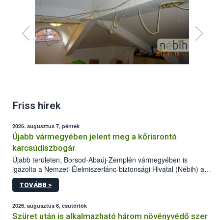
Friss hírek
2026. augusztus 7, péntek
Újabb vármegyében jelent meg a kőrisrontó
karcsúdíszbogár
Újabb területen, Borsod-Abaúj-Zemplén vármegyében is
igazolta a Nemzeti Élelmiszerlánc-biztonsági Hivatal (Nébih) a
kőrisrontó karcsúdíszbogár (Agrilus planipennis) jelenlétét. A
TOVÁBB >
kártevőt nem csak színcsapdában találták meg, de már fertőzött
fában is azonosították. A növényvédelmi szakemberek folytatják
az intenzív felderítést, emellett az intézkedéseket a szlovák
2026. augusztus 6, csütörtök
hatósággal is összehangolják a terjedés megállítása érdekében.
Szüret után is alkalmazható három növényvédő szer