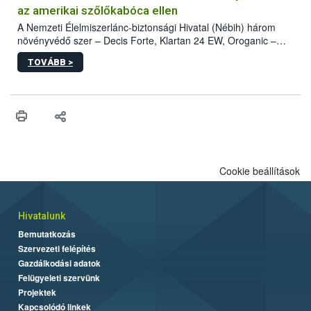
az amerikai szőlőkabóca ellen
A Nemzeti Élelmiszerlánc-biztonsági Hivatal (Nébih) három
növényvédő szer – Decis Forte, Klartan 24 EW, Oroganic –
engedélyokiratát módosította, így azok a szüretet követően,
TOVÁBB >
egészen a vesszőérettség (BBCH 91) stádiumáig
felhasználhatóak a szőlőben. A kiterjesztések célja, hogy a korai
érésű szőlőkben is legyen lehetőség a károsító elleni további
védekezésre. Az Oroganic készítmény kis kiszerelésben kiskerti
felhasználók számára is elérhető és ökológiai termesztésben is
engedélyezett.
Cookie beállítások
Hivatalunk
Bemutatkozás
Szervezeti felépítés
Gazdálkodási adatok
Felügyeleti szervünk
Projektek
Kapcsolódó linkek