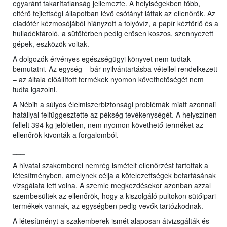
egyaránt takarítatlanság jellemezte. A helyiségekben több,
eltérő fejlettségi állapotban lévő csótányt láttak az ellenőrök. Az
eladótér kézmosójából hiányzott a folyóvíz, a papír kéztörlő és a
hulladéktároló, a sütőtérben pedig erősen koszos, szennyezett
gépek, eszközök voltak.
A dolgozók érvényes egészségügyi könyvet nem tudtak
bemutatni. Az egység – bár nyilvántartásba vétellel rendelkezett
– az általa előállított termékek nyomon követhetőségét nem
tudta igazolni.
A Nébih a súlyos élelmiszerbiztonsági problémák miatt azonnali
hatállyal felfüggesztette az pékség tevékenységét. A helyszínen
fellelt 394 kg jelöletlen, nem nyomon követhető terméket az
ellenőrök kivonták a forgalomból.
___
A hivatal szakemberei nemrég ismételt ellenőrzést tartottak a
létesítményben, amelynek célja a kötelezettségek betartásának
vizsgálata lett volna. A szemle megkezdésekor azonban azzal
szembesültek az ellenőrök, hogy a kiszolgáló pultokon sütőipari
termékek vannak, az egységben pedig vevők tartózkodnak.
A létesítményt a szakemberek ismét alaposan átvizsgálták és