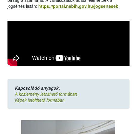
bírságra számíthat. A vállalkozások adatai elérhetőek a
jogsértés listán:
https://portal.nebih.gov.hu/jogsertesek
Kapcsolódó anyagok:
A közlemény letölthető formában
Képek letölthető formában