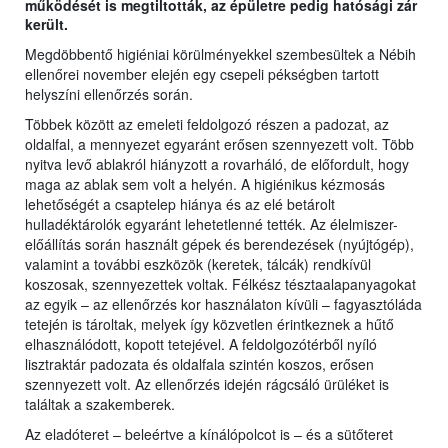
működését is megtiltották, az épületre pedig hatósági zár
került.
Megdöbbentő higiéniai körülményekkel szembesültek a Nébih
ellenőrei november elején egy csepeli pékségben tartott
helyszíni ellenőrzés során.
Többek között az emeleti feldolgozó részen a padozat, az
oldalfal, a mennyezet egyaránt erősen szennyezett volt. Több
nyitva levő ablakról hiányzott a rovarháló, de előfordult, hogy
maga az ablak sem volt a helyén. A higiénikus kézmosás
lehetőségét a csaptelep hiánya és az elé betárolt
hulladéktárolók egyaránt lehetetlenné tették. Az élelmiszer-
előállítás során használt gépek és berendezések (nyújtógép),
valamint a további eszközök (keretek, tálcák) rendkívül
koszosak, szennyezettek voltak. Félkész tésztaalapanyagokat
az egyik – az ellenőrzés kor használaton kívüli – fagyasztóláda
tetején is tároltak, melyek így közvetlen érintkeznek a hűtő
elhasználódott, kopott tetejével. A feldolgozótérből nyíló
lisztraktár padozata és oldalfala szintén koszos, erősen
szennyezett volt. Az ellenőrzés idején rágcsáló ürüléket is
találtak a szakemberek.
Az eladóteret – beleértve a kínálópolcot is – és a sütőteret