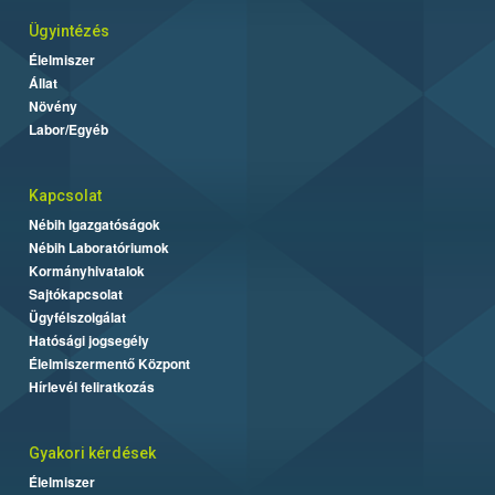
Ügyintézés
Élelmiszer
Állat
Növény
Labor/Egyéb
Kapcsolat
Nébih Igazgatóságok
Nébih Laboratóriumok
Kormányhivatalok
Sajtókapcsolat
Ügyfélszolgálat
Hatósági jogsegély
Élelmiszermentő Központ
Hírlevél feliratkozás
Gyakori kérdések
Élelmiszer