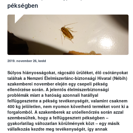
pékségben
2019. november 26, kedd
Súlyos hiányosságokat, rágcsáló ürüléket, élő csótányokat
találtak a Nemzeti Élelmiszerlánc-biztonsági Hivatal (Nébih)
szakemberei november elején egy csepeli pékség
ellenőrzése során. A jelentős élelmiszerbiztonsági
problémák miatt a hatóság azonnali hatállyal
felfüggesztette a pékség tevékenységét, valamint csaknem
400 kg jelöletlen, nem nyomon követhető terméket vont ki a
forgalomból. A szakemberek az utóellenőrzés során azzal
szembesültek, hogy a felfüggesztett pékségben –
gyakorlatilag változatlan körülmények közt – egy másik
vállalkozás kezdte meg tevékenységét, így annak