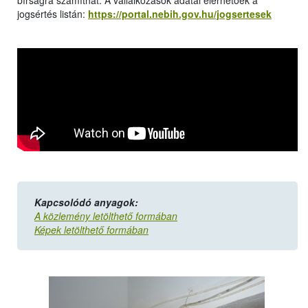
bírságra számíthat. A vállalkozások adatai elérhetőek a
jogsértés listán:
https://portal.nebih.gov.hu/jogsertesek
Kapcsolódó anyagok:
A közlemény letölthető formában
Képek letölthető formában