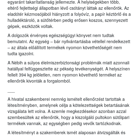
egyaránt takarítatlanság jellemezte. A helyiségekben több,
eltérő fejlettségi állapotban lévő csótányt láttak az ellenőrök. Az
eladótér kézmosójából hiányzott a folyóvíz, a papír kéztörlő és a
hulladéktároló, a sütőtérben pedig erősen koszos, szennyezett
gépek, eszközök voltak.
A dolgozók érvényes egészségügyi könyvet nem tudtak
bemutatni. Az egység – bár nyilvántartásba vétellel rendelkezett
– az általa előállított termékek nyomon követhetőségét nem
tudta igazolni.
A Nébih a súlyos élelmiszerbiztonsági problémák miatt azonnali
hatállyal felfüggesztette az pékség tevékenységét. A helyszínen
fellelt 394 kg jelöletlen, nem nyomon követhető terméket az
ellenőrök kivonták a forgalomból.
___
A hivatal szakemberei nemrég ismételt ellenőrzést tartottak a
létesítményben, amelynek célja a kötelezettségek betartásának
vizsgálata lett volna. A szemle megkezdésekor azonban azzal
szembesültek az ellenőrök, hogy a kiszolgáló pultokon sütőipari
termékek vannak, az egységben pedig vevők tartózkodnak.
A létesítményt a szakemberek ismét alaposan átvizsgálták és