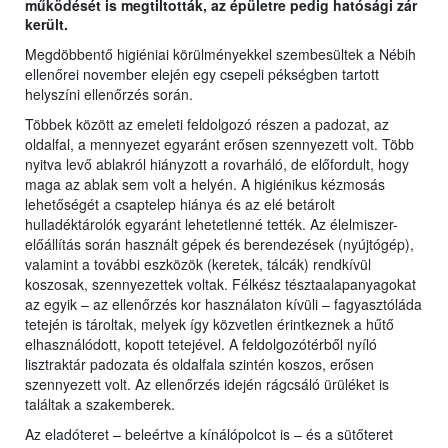
működését is megtiltották, az épületre pedig hatósági zár
került.
Megdöbbentő higiéniai körülményekkel szembesültek a Nébih
ellenőrei november elején egy csepeli pékségben tartott
helyszíni ellenőrzés során.
Többek között az emeleti feldolgozó részen a padozat, az
oldalfal, a mennyezet egyaránt erősen szennyezett volt. Több
nyitva levő ablakról hiányzott a rovarháló, de előfordult, hogy
maga az ablak sem volt a helyén. A higiénikus kézmosás
lehetőségét a csaptelep hiánya és az elé betárolt
hulladéktárolók egyaránt lehetetlenné tették. Az élelmiszer-
előállítás során használt gépek és berendezések (nyújtógép),
valamint a további eszközök (keretek, tálcák) rendkívül
koszosak, szennyezettek voltak. Félkész tésztaalapanyagokat
az egyik – az ellenőrzés kor használaton kívüli – fagyasztóláda
tetején is tároltak, melyek így közvetlen érintkeznek a hűtő
elhasználódott, kopott tetejével. A feldolgozótérből nyíló
lisztraktár padozata és oldalfala szintén koszos, erősen
szennyezett volt. Az ellenőrzés idején rágcsáló ürüléket is
találtak a szakemberek.
Az eladóteret – beleértve a kínálópolcot is – és a sütőteret