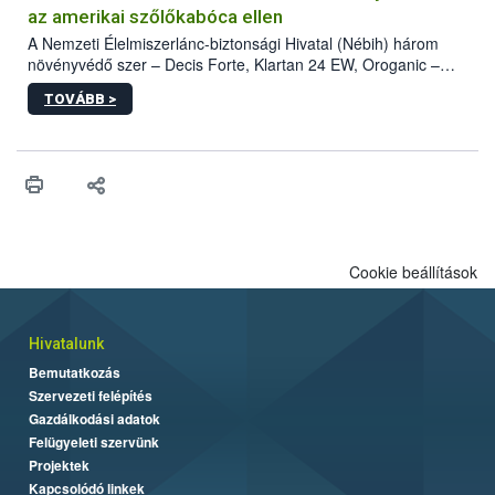
az amerikai szőlőkabóca ellen
A Nemzeti Élelmiszerlánc-biztonsági Hivatal (Nébih) három
növényvédő szer – Decis Forte, Klartan 24 EW, Oroganic –
engedélyokiratát módosította, így azok a szüretet követően,
TOVÁBB >
egészen a vesszőérettség (BBCH 91) stádiumáig
felhasználhatóak a szőlőben. A kiterjesztések célja, hogy a korai
érésű szőlőkben is legyen lehetőség a károsító elleni további
védekezésre. Az Oroganic készítmény kis kiszerelésben kiskerti
felhasználók számára is elérhető és ökológiai termesztésben is
engedélyezett.
Cookie beállítások
Hivatalunk
Bemutatkozás
Szervezeti felépítés
Gazdálkodási adatok
Felügyeleti szervünk
Projektek
Kapcsolódó linkek