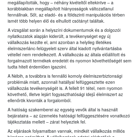
megállapították, hogy – néhány kivételtől eltekintve – a
korábbiakban megállapított hiányosságok változatlanul
fennállnak. Sőt, az eladó- és a földszinti manipulációs térben
ismét több helyen élő és elhullott csótányt találtak.
A vizsgálat során a helyszíni dokumentumok és a dolgozói
nyilatkozatok alapján kiderült, a tevékenységet egy új
vállalkozás kezdte el, ami azonban a helyileg illetékes
élelmiszerlánc-felügyeleti szerv által kiadott nyilvántartásba
vétellel nem rendelkezett. A vállalkozás az általa előállított és
forgalmazott termékek eredetét és nyomon követhetőségét sem
tudta hitelt érdemlően igazolni.
A Nébih, a továbbra is fennálló komoly élelmiszerbiztonsági
problémák miatt, azonnali hatállyal felfüggesztette ezen
vállalkozás tevékenységét is. A fellelt 91 tétel, nem nyomon
követhető, illetve lejárt fogyaszthatósági idejű élelmiszert az
ellenőrök kivonták a forgalomból.
A hatóság szakemberei az egység vevők által is használt
bejárataira – az üzemelés hatósági felfüggesztésére vonatkozó
tájékoztatás mellett – zárat helyeztek fel.
Az eljárások folyamatban vannak, mindkét vállalkozás milliós