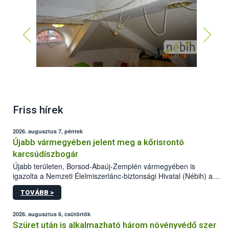
Friss hírek
2026. augusztus 7, péntek
Újabb vármegyében jelent meg a kőrisrontó
karcsúdíszbogár
Újabb területen, Borsod-Abaúj-Zemplén vármegyében is
igazolta a Nemzeti Élelmiszerlánc-biztonsági Hivatal (Nébih) a
kőrisrontó karcsúdíszbogár (Agrilus planipennis) jelenlétét. A
TOVÁBB >
kártevőt nem csak színcsapdában találták meg, de már fertőzött
fában is azonosították. A növényvédelmi szakemberek folytatják
az intenzív felderítést, emellett az intézkedéseket a szlovák
2026. augusztus 6, csütörtök
hatósággal is összehangolják a terjedés megállítása érdekében.
Szüret után is alkalmazható három növényvédő szer