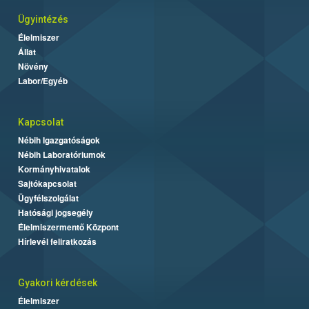
Ügyintézés
Élelmiszer
Állat
Növény
Labor/Egyéb
Kapcsolat
Nébih Igazgatóságok
Nébih Laboratóriumok
Kormányhivatalok
Sajtókapcsolat
Ügyfélszolgálat
Hatósági jogsegély
Élelmiszermentő Központ
Hírlevél feliratkozás
Gyakori kérdések
Élelmiszer