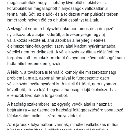
megállapították, hogy – néhány kivételtől eltekintve – a
korábbiakban megállapított hiányosságok változatlanul
fennállnak. Sőt, az eladó- és a földszinti manipulációs térben
ismét több helyen élő és elhullott csótányt találtak.
A vizsgálat során a helyszíni dokumentumok és a dolgozói
nyilatkozatok alapján kiderült, a tevékenységet egy új
vállalkozás kezdte el, ami azonban a helyileg illetékes
élelmiszerlánc-felügyeleti szerv által kiadott nyilvántartásba
vétellel nem rendelkezett. A vállalkozás az általa előállított és
forgalmazott termékek eredetét és nyomon követhetőségét sem
tudta hitelt érdemlően igazolni.
A Nébih, a továbbra is fennálló komoly élelmiszerbiztonsági
problémák miatt, azonnali hatállyal felfüggesztette ezen
vállalkozás tevékenységét is. A fellelt 91 tétel, nem nyomon
követhető, illetve lejárt fogyaszthatósági idejű élelmiszert az
ellenőrök kivonták a forgalomból.
A hatóság szakemberei az egység vevők által is használt
bejárataira – az üzemelés hatósági felfüggesztésére vonatkozó
tájékoztatás mellett – zárat helyeztek fel.
Az eljárások folyamatban vannak, mindkét vállalkozás milliós