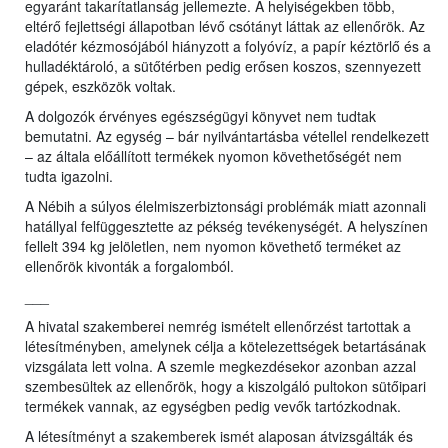
egyaránt takarítatlanság jellemezte. A helyiségekben több,
eltérő fejlettségi állapotban lévő csótányt láttak az ellenőrök. Az
eladótér kézmosójából hiányzott a folyóvíz, a papír kéztörlő és a
hulladéktároló, a sütőtérben pedig erősen koszos, szennyezett
gépek, eszközök voltak.
A dolgozók érvényes egészségügyi könyvet nem tudtak
bemutatni. Az egység – bár nyilvántartásba vétellel rendelkezett
– az általa előállított termékek nyomon követhetőségét nem
tudta igazolni.
A Nébih a súlyos élelmiszerbiztonsági problémák miatt azonnali
hatállyal felfüggesztette az pékség tevékenységét. A helyszínen
fellelt 394 kg jelöletlen, nem nyomon követhető terméket az
ellenőrök kivonták a forgalomból.
___
A hivatal szakemberei nemrég ismételt ellenőrzést tartottak a
létesítményben, amelynek célja a kötelezettségek betartásának
vizsgálata lett volna. A szemle megkezdésekor azonban azzal
szembesültek az ellenőrök, hogy a kiszolgáló pultokon sütőipari
termékek vannak, az egységben pedig vevők tartózkodnak.
A létesítményt a szakemberek ismét alaposan átvizsgálták és