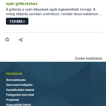
felhasználók számára is elérhető és ökológiai termesztésben is
nyári grillezéshez
engedélyezett.
A grillezés a nyári étkezések egyik legkedveltebb formája. A
meleg időjárás azonban a kórokozó, romlást okozó baktériumok
gyorsabb szaporodásának is kedvez. A szabadtéri sütögetés
TOVÁBB >
ezért nem csupán a megfelelő sütési technikáról szól: legalább
ilyen fontos az alapanyagok biztonságos kezelése, az alapvető
higiéniai szabályok betartása, a megfelelő hőkezelés, valamint a
maradékok szakszerű tárolása. A Nemzeti Élelmiszerlánc-
biztonsági Hivatal (Nébih) Oktatási Programja összegyűjtötte a
biztonságos grillezés legfontosabb tudnivalóit.
Cookie beállítások
Hivatalunk
Bemutatkozás
Szervezeti felépítés
Gazdálkodási adatok
Felügyeleti szervünk
Projektek
Kapcsolódó linkek