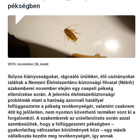
pékségben
2019. november 26, kedd
Súlyos hiányosságokat, rágcsáló ürüléket, élő csótányokat
találtak a Nemzeti Élelmiszerlánc-biztonsági Hivatal (Nébih)
szakemberei november elején egy csepeli pékség
ellenőrzése során. A jelentős élelmiszerbiztonsági
problémák miatt a hatóság azonnali hatállyal
felfüggesztette a pékség tevékenységét, valamint csaknem
400 kg jelöletlen, nem nyomon követhető terméket vont ki a
forgalomból. A szakemberek az utóellenőrzés során azzal
szembesültek, hogy a felfüggesztett pékségben –
gyakorlatilag változatlan körülmények közt – egy másik
vállalkozás kezdte meg tevékenységét, így annak