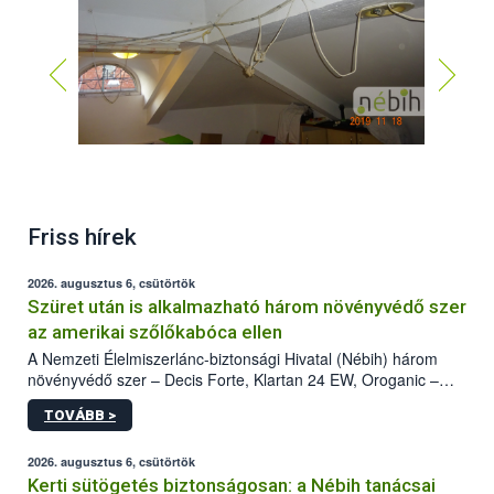
Friss hírek
2026. augusztus 6, csütörtök
Szüret után is alkalmazható három növényvédő szer
az amerikai szőlőkabóca ellen
A Nemzeti Élelmiszerlánc-biztonsági Hivatal (Nébih) három
növényvédő szer – Decis Forte, Klartan 24 EW, Oroganic –
engedélyokiratát módosította, így azok a szüretet követően,
TOVÁBB >
egészen a vesszőérettség (BBCH 91) stádiumáig
felhasználhatóak a szőlőben. A kiterjesztések célja, hogy a korai
érésű szőlőkben is legyen lehetőség a károsító elleni további
2026. augusztus 6, csütörtök
védekezésre. Az Oroganic készítmény kis kiszerelésben kiskerti
Kerti sütögetés biztonságosan: a Nébih tanácsai