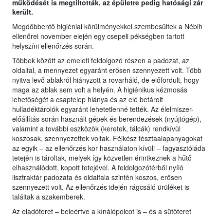
működését is megtiltották, az épületre pedig hatósági zár
került.
Megdöbbentő higiéniai körülményekkel szembesültek a Nébih
ellenőrei november elején egy csepeli pékségben tartott
helyszíni ellenőrzés során.
Többek között az emeleti feldolgozó részen a padozat, az
oldalfal, a mennyezet egyaránt erősen szennyezett volt. Több
nyitva levő ablakról hiányzott a rovarháló, de előfordult, hogy
maga az ablak sem volt a helyén. A higiénikus kézmosás
lehetőségét a csaptelep hiánya és az elé betárolt
hulladéktárolók egyaránt lehetetlenné tették. Az élelmiszer-
előállítás során használt gépek és berendezések (nyújtógép),
valamint a további eszközök (keretek, tálcák) rendkívül
koszosak, szennyezettek voltak. Félkész tésztaalapanyagokat
az egyik – az ellenőrzés kor használaton kívüli – fagyasztóláda
tetején is tároltak, melyek így közvetlen érintkeznek a hűtő
elhasználódott, kopott tetejével. A feldolgozótérből nyíló
lisztraktár padozata és oldalfala szintén koszos, erősen
szennyezett volt. Az ellenőrzés idején rágcsáló ürüléket is
találtak a szakemberek.
Az eladóteret – beleértve a kínálópolcot is – és a sütőteret