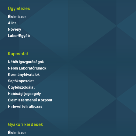
Ügyintézés
Élelmiszer
Állat
Növény
Labor/Egyéb
Kapcsolat
Nébih Igazgatóságok
Nébih Laboratóriumok
Kormányhivatalok
Sajtókapcsolat
Ügyfélszolgálat
Hatósági jogsegély
Élelmiszermentő Központ
Hírlevél feliratkozás
Gyakori kérdések
Élelmiszer