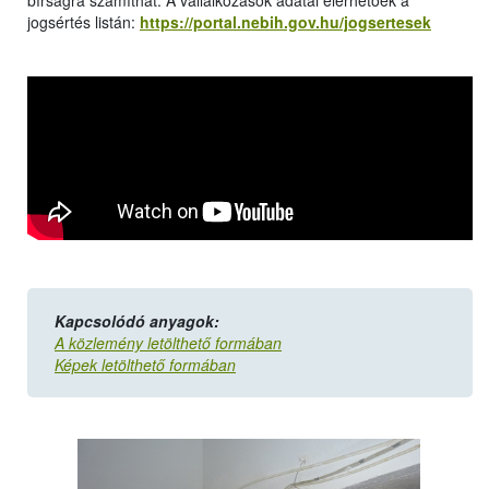
bírságra számíthat. A vállalkozások adatai elérhetőek a
jogsértés listán:
https://portal.nebih.gov.hu/jogsertesek
Kapcsolódó anyagok:
A közlemény letölthető formában
Képek letölthető formában