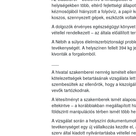
helyiségekben több, eltérő fejlettségi állapo
kézmosójából hiányzott a folyóvíz, a papír k
koszos, szennyezett gépek, eszközök voltak
A dolgozók érvényes egészségügyi könyvet 
vétellel rendelkezett – az általa előállítot
A Nébih a súlyos élelmiszerbiztonsági probl
tevékenységét. A helyszínen fellelt 394 kg 
kivonták a forgalomból.
___
A hivatal szakemberei nemrég ismételt ellen
kötelezettségek betartásának vizsgálata le
szembesültek az ellenőrök, hogy a kiszolgá
vevők tartózkodnak.
A létesítményt a szakemberek ismét alaposan
eltekintve – a korábbiakban megállapított hi
földszinti manipulációs térben ismét több hely
A vizsgálat során a helyszíni dokumentumok 
tevékenységet egy új vállalkozás kezdte el, 
szerv által kiadott nyilvántartásba vétellel n