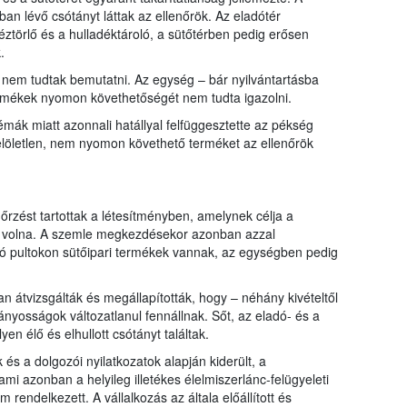
tban lévő csótányt láttak az ellenőrök. Az eladótér
éztörlő és a hulladéktároló, a sütőtérben pedig erősen
.
nem tudtak bemutatni. Az egység – bár nyilvántartásba
t termékek nyomon követhetőségét nem tudta igazolni.
émák miatt azonnali hatállyal felfüggesztette az pékség
jelöletlen, nem nyomon követhető terméket az ellenőrök
őrzést tartottak a létesítményben, amelynek célja a
tt volna. A szemle megkezdésekor azonban azzal
ló pultokon sütőipari termékek vannak, az egységben pedig
 átvizsgálták és megállapították, hogy – néhány kivételtől
ányosságok változatlanul fennállnak. Sőt, az eladó- és a
en élő és elhullott csótányt találtak.
és a dolgozói nyilatkozatok alapján kiderült, a
ami azonban a helyileg illetékes élelmiszerlánc-felügyeleti
em rendelkezett. A vállalkozás az általa előállított és