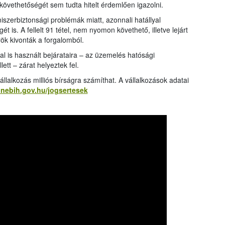
övethetőségét sem tudta hitelt érdemlően igazolni.
iszerbiztonsági problémák miatt, azonnali hatállyal
t is. A fellelt 91 tétel, nem nyomon követhető, illetve lejárt
rök kivonták a forgalomból.
l is használt bejárataira – az üzemelés hatósági
ett – zárat helyeztek fel.
llalkozás milliós bírságra számíthat. A vállalkozások adatai
l.nebih.gov.hu/jogsertesek