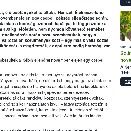
TO
kőris
jelen
, élő csótányokat találtak a Nemzeti Élelmiszerlánc-
talál
november elején egy csepeli pékség ellenőrzése során.
azono
k miatt a hatóság azonnali hatállyal felfüggesztette a
folyta
 400 kg jelöletlen, nem nyomon követhető terméket
intéz
 utóellenőrzés során azzal szembesültek, hogy a
össze
g változatlan körülmények közt – egy másik vállalkozás
érdek
ödését is megtiltották, az épületre pedig hatósági zár
2026. 
Szür
növé
besültek a Nébih ellenőrei november elején egy csepeli
.
szől
A Nem
(Nébi
 a padozat, az oldalfal, a mennyezet egyaránt erősen
Klart
hiányzott a rovarháló, de előfordult, hogy maga az ablak sem
TO
módos
ségét a csaptelep hiánya és az elé betárolt hulladéktárolók
egész
-előállítás során használt gépek és berendezések
felha
eretek, tálcák) rendkívül koszosak, szennyezettek voltak.
célja
llenőrzés kor használaton kívüli – fagyasztóláda tetején is
lehet
hűtő elhasználódott, kopott tetejével. A feldolgozótérből
Az Or
én koszos, erősen szennyezett volt. Az ellenőrzés idején
felha
terme
 és a sütőteret egyaránt takarítatlanság jellemezte. A