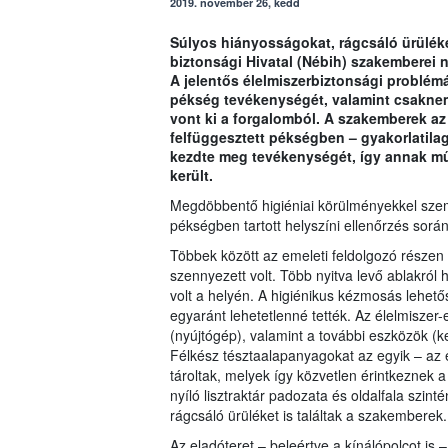
2019. november 26, kedd
Súlyos hiányosságokat, rágcsáló ürüléket
biztonsági Hivatal (Nébih) szakemberei 
A jelentős élelmiszerbiztonsági problémá
pékség tevékenységét, valamint csaknem
vont ki a forgalomból. A szakemberek az
felfüggesztett pékségben – gyakorlatila
kezdte meg tevékenységét, így annak műk
került.
Megdöbbentő higiéniai körülményekkel szem
pékségben tartott helyszíni ellenőrzés során
Többek között az emeleti feldolgozó részen
szennyezett volt. Több nyitva levő ablakról 
volt a helyén. A higiénikus kézmosás lehető
egyaránt lehetetlenné tették. Az élelmiszer
(nyújtógép), valamint a további eszközök (k
Félkész tésztaalapanyagokat az egyik – az e
tároltak, melyek így közvetlen érintkeznek a 
nyíló lisztraktár padozata és oldalfala szint
rágcsáló ürüléket is találtak a szakemberek.
Az eladóteret – beleértve a kínálópolcot is –