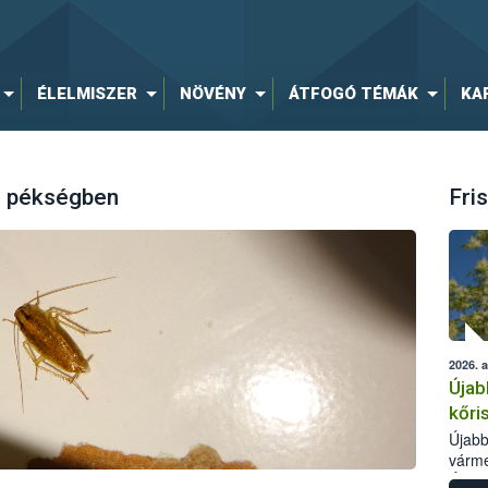
ÉLELMISZER
NÖVÉNY
ÁTFOGÓ TÉMÁK
KA
li pékségben
Fris
2026. 
Újab
kőri
Újabb
várme
Élelm