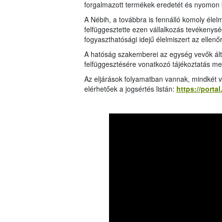
forgalmazott termékek eredetét és nyomon k
A Nébih, a továbbra is fennálló komoly élelm
felfüggesztette ezen vállalkozás tevékenységé
fogyaszthatósági idejű élelmiszert az ellenő
A hatóság szakemberei az egység vevők álta
felfüggesztésére vonatkozó tájékoztatás mell
Az eljárások folyamatban vannak, mindkét vá
elérhetőek a jogsértés listán:
https://porta