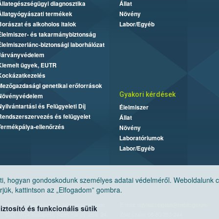
Állategészségügyi diagnosztika
Állat
Állatgyógyászati termékek
Növény
Borászat és alkoholos italok
Labor/Egyéb
Élelmiszer- és takarmánybiztonság
Élelmiszerlánc-biztonsági laborhálózat
Járványvédelem
Kiemelt ügyek, EUTR
Kockázatkezelés
Mezőgazdasági genetikai erőforrások
Gyakori kérdések
Növényvédelem
Nyilvántartási és Felügyeleti Díj
Élelmiszer
Rendszerszervezés és felügyelet
Állat
Termékpálya-ellenőrzés
Növény
Laboratóriumok
Labor/Egyéb
, hogyan gondoskodunk személyes adatai védelméről. Weboldalunk cook
jük, kattintson az „Elfogadom” gombra.
Nemzeti Élelmiszerlánc-biztonsági Hivatal
E-mail:
ugyfelszolgalat@nebih.gov.hu
tosító és funkcionális sütik
Cím: 1024 Budapest, Keleti Károly utca. 24.
Zöld szám: 06-80/263-244