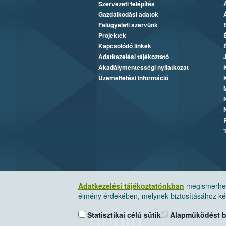
Szervezeti felépítés
Gazdálkodási adatok
Felügyeleti szervünk
Projektek
Kapcsolódó linkek
Adatkezelési tájékoztató
Akadálymentességi nyilatkozat
Üzemeltetési információ
Adatkezelési tájékoztatónkban
megismerheti
élmény érdekében, melynek biztosításához kér
Statisztikai célú sütik
Alapműködést biz