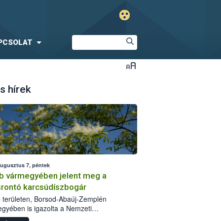
PCSOLAT
s hírek
augusztus 7, péntek
b vármegyében jelent meg a
srontó karcsúdíszbogár
 területen, Borsod-Abaúj-Zemplén
gyében is igazolta a Nemzeti
iszerlánc-biztonsági Hivatal (Nébih) a