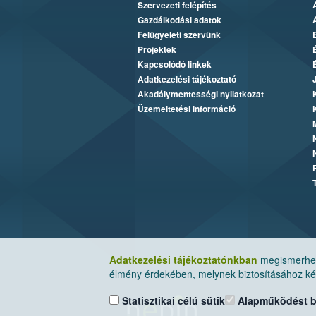
Szervezeti felépítés
Gazdálkodási adatok
Felügyeleti szervünk
Projektek
Kapcsolódó linkek
Adatkezelési tájékoztató
Akadálymentességi nyilatkozat
Üzemeltetési információ
Adatkezelési tájékoztatónkban
megismerheti
élmény érdekében, melynek biztosításához kér
Statisztikai célú sütik
Alapműködést biz