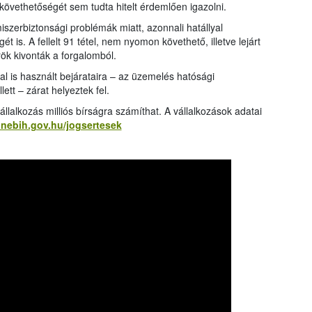
övethetőségét sem tudta hitelt érdemlően igazolni.
iszerbiztonsági problémák miatt, azonnali hatállyal
t is. A fellelt 91 tétel, nem nyomon követhető, illetve lejárt
rök kivonták a forgalomból.
l is használt bejárataira – az üzemelés hatósági
ett – zárat helyeztek fel.
llalkozás milliós bírságra számíthat. A vállalkozások adatai
l.nebih.gov.hu/jogsertesek