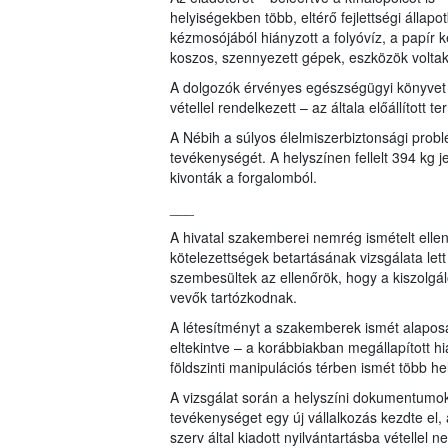
helyiségekben több, eltérő fejlettségi állapo
kézmosójából hiányzott a folyóvíz, a papír k
koszos, szennyezett gépek, eszközök voltak
A dolgozók érvényes egészségügyi könyvet 
vétellel rendelkezett – az általa előállítot
A Nébih a súlyos élelmiszerbiztonsági probl
tevékenységét. A helyszínen fellelt 394 kg 
kivonták a forgalomból.
___
A hivatal szakemberei nemrég ismételt ellen
kötelezettségek betartásának vizsgálata le
szembesültek az ellenőrök, hogy a kiszolgá
vevők tartózkodnak.
A létesítményt a szakemberek ismét alaposan
eltekintve – a korábbiakban megállapított hi
földszinti manipulációs térben ismét több hely
A vizsgálat során a helyszíni dokumentumok 
tevékenységet egy új vállalkozás kezdte el, 
szerv által kiadott nyilvántartásba vétellel n