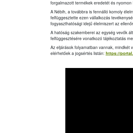
forgalmazott termékek eredetét és nyomon k
A Nébih, a továbbra is fennálló komoly élelm
felfüggesztette ezen vállalkozás tevékenységé
fogyaszthatósági idejű élelmiszert az ellenő
A hatóság szakemberei az egység vevők álta
felfüggesztésére vonatkozó tájékoztatás mell
Az eljárások folyamatban vannak, mindkét vá
elérhetőek a jogsértés listán:
https://porta