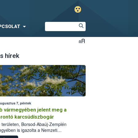
PCSOLAT
s hírek
augusztus 7, péntek
b vármegyében jelent meg a
srontó karcsúdíszbogár
 területen, Borsod-Abaúj-Zemplén
gyében is igazolta a Nemzeti
iszerlánc-biztonsági Hivatal (Nébih) a