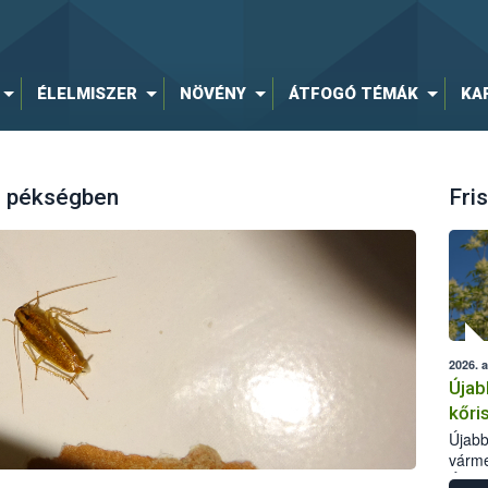
ÉLELMISZER
NÖVÉNY
ÁTFOGÓ TÉMÁK
KA
li pékségben
Fris
2026. 
Újab
kőri
Újabb
várme
Élelm