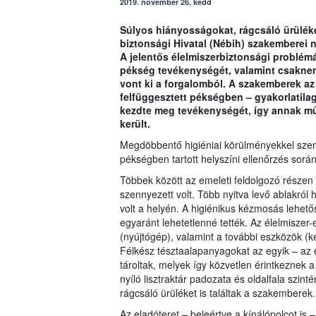
2019. november 26, kedd
Súlyos hiányosságokat, rágcsáló ürüléket
biztonsági Hivatal (Nébih) szakemberei 
A jelentős élelmiszerbiztonsági problémá
pékség tevékenységét, valamint csaknem
vont ki a forgalomból. A szakemberek az
felfüggesztett pékségben – gyakorlatila
kezdte meg tevékenységét, így annak műk
került.
Megdöbbentő higiéniai körülményekkel szem
pékségben tartott helyszíni ellenőrzés során
Többek között az emeleti feldolgozó részen
szennyezett volt. Több nyitva levő ablakról 
volt a helyén. A higiénikus kézmosás lehető
egyaránt lehetetlenné tették. Az élelmiszer
(nyújtógép), valamint a további eszközök (k
Félkész tésztaalapanyagokat az egyik – az e
tároltak, melyek így közvetlen érintkeznek a 
nyíló lisztraktár padozata és oldalfala szint
rágcsáló ürüléket is találtak a szakemberek.
Az eladóteret – beleértve a kínálópolcot is –