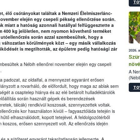
TO
kőris
jelen
, élő csótányokat találtak a Nemzeti Élelmiszerlánc-
talál
november elején egy csepeli pékség ellenőrzése során.
azono
k miatt a hatóság azonnali hatállyal felfüggesztette a
folyta
 400 kg jelöletlen, nem nyomon követhető terméket
intéz
 utóellenőrzés során azzal szembesültek, hogy a
össze
g változatlan körülmények közt – egy másik vállalkozás
érdek
ödését is megtiltották, az épületre pedig hatósági zár
2026. 
Szür
növé
besültek a Nébih ellenőrei november elején egy csepeli
.
szől
A Nem
(Nébi
 a padozat, az oldalfal, a mennyezet egyaránt erősen
Klart
hiányzott a rovarháló, de előfordult, hogy maga az ablak sem
TO
módos
ségét a csaptelep hiánya és az elé betárolt hulladéktárolók
egész
-előállítás során használt gépek és berendezések
felha
eretek, tálcák) rendkívül koszosak, szennyezettek voltak.
célja
llenőrzés kor használaton kívüli – fagyasztóláda tetején is
lehet
hűtő elhasználódott, kopott tetejével. A feldolgozótérből
Az Or
én koszos, erősen szennyezett volt. Az ellenőrzés idején
felha
terme
 és a sütőteret egyaránt takarítatlanság jellemezte. A