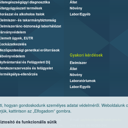
Állategészségügyi diagnosztika
Állat
Állatgyógyászati termékek
Növény
Borászat és alkoholos italok
Labor/Egyéb
Élelmiszer- és takarmánybiztonság
Élelmiszerlánc-biztonsági laborhálózat
Járványvédelem
Kiemelt ügyek, EUTR
Kockázatkezelés
Mezőgazdasági genetikai erőforrások
Gyakori kérdések
Növényvédelem
Nyilvántartási és Felügyeleti Díj
Élelmiszer
Rendszerszervezés és felügyelet
Állat
Termékpálya-ellenőrzés
Növény
Laboratóriumok
Labor/Egyéb
, hogyan gondoskodunk személyes adatai védelméről. Weboldalunk cook
jük, kattintson az „Elfogadom” gombra.
Nemzeti Élelmiszerlánc-biztonsági Hivatal
E-mail:
ugyfelszolgalat@nebih.gov.hu
tosító és funkcionális sütik
Cím: 1024 Budapest, Keleti Károly utca. 24.
Zöld szám: 06-80/263-244