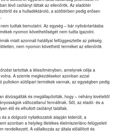
tban lévő csótányt láttak az ellenőrök. Az eladótér
éztörlő és a hulladéktároló, a sütőtérben pedig erősen
.
nem tudtak bemutatni. Az egység – bár nyilvántartásba
t termékek nyomon követhetőségét nem tudta igazolni.
émák miatt azonnali hatállyal felfüggesztette az pékség
jelöletlen, nem nyomon követhető terméket az ellenőrök
őrzést tartottak a létesítményben, amelynek célja a
tt volna. A szemle megkezdésekor azonban azzal
ló pultokon sütőipari termékek vannak, az egységben pedig
 átvizsgálták és megállapították, hogy – néhány kivételtől
ányosságok változatlanul fennállnak. Sőt, az eladó- és a
en élő és elhullott csótányt találtak.
és a dolgozói nyilatkozatok alapján kiderült, a
ami azonban a helyileg illetékes élelmiszerlánc-felügyeleti
em rendelkezett. A vállalkozás az általa előállított és