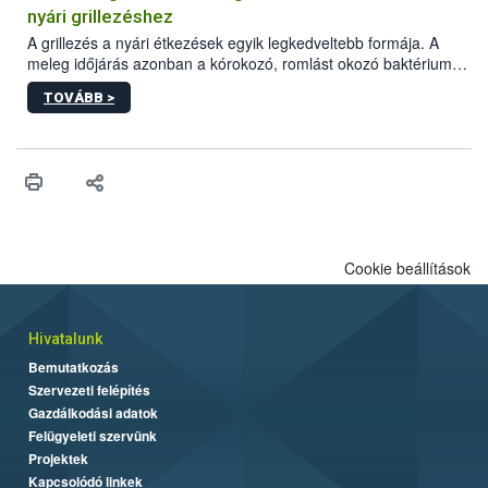
felhasználók számára is elérhető és ökológiai termesztésben is
nyári grillezéshez
engedélyezett.
A grillezés a nyári étkezések egyik legkedveltebb formája. A
meleg időjárás azonban a kórokozó, romlást okozó baktériumok
gyorsabb szaporodásának is kedvez. A szabadtéri sütögetés
TOVÁBB >
ezért nem csupán a megfelelő sütési technikáról szól: legalább
ilyen fontos az alapanyagok biztonságos kezelése, az alapvető
higiéniai szabályok betartása, a megfelelő hőkezelés, valamint a
maradékok szakszerű tárolása. A Nemzeti Élelmiszerlánc-
biztonsági Hivatal (Nébih) Oktatási Programja összegyűjtötte a
biztonságos grillezés legfontosabb tudnivalóit.
Cookie beállítások
Hivatalunk
Bemutatkozás
Szervezeti felépítés
Gazdálkodási adatok
Felügyeleti szervünk
Projektek
Kapcsolódó linkek