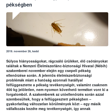
pékségben
2019. november 26, kedd
Súlyos hiányosságokat, rágcsáló ürüléket, élő csótányokat
találtak a Nemzeti Élelmiszerlánc-biztonsági Hivatal (Nébih)
szakemberei november elején egy csepeli pékség
ellenőrzése során. A jelentős élelmiszerbiztonsági
problémák miatt a hatóság azonnali hatállyal
felfüggesztette a pékség tevékenységét, valamint csaknem
400 kg jelöletlen, nem nyomon követhető terméket vont ki a
forgalomból. A szakemberek az utóellenőrzés során azzal
szembesültek, hogy a felfüggesztett pékségben –
gyakorlatilag változatlan körülmények közt – egy másik
vállalkozás kezdte meg tevékenységét, így annak