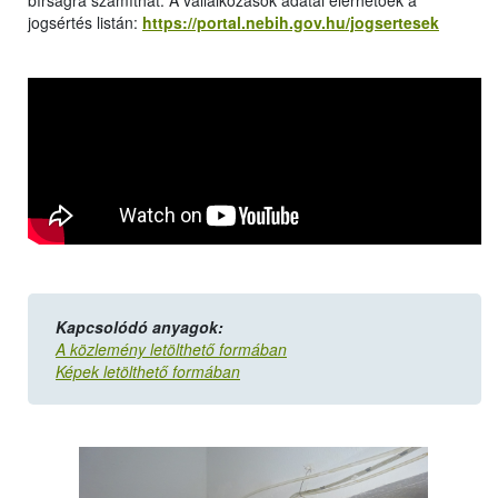
bírságra számíthat. A vállalkozások adatai elérhetőek a
jogsértés listán:
https://portal.nebih.gov.hu/jogsertesek
Kapcsolódó anyagok:
A közlemény letölthető formában
Képek letölthető formában