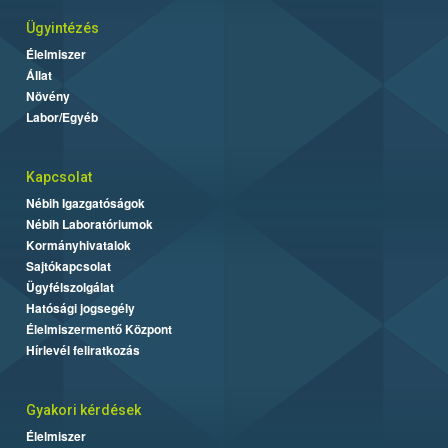
Ügyintézés
Élelmiszer
Állat
Növény
Labor/Egyéb
Kapcsolat
Nébih Igazgatóságok
Nébih Laboratóriumok
Kormányhivatalok
Sajtókapcsolat
Ügyfélszolgálat
Hatósági jogsegély
Élelmiszermentő Központ
Hírlevél feliratkozás
Gyakori kérdések
Élelmiszer