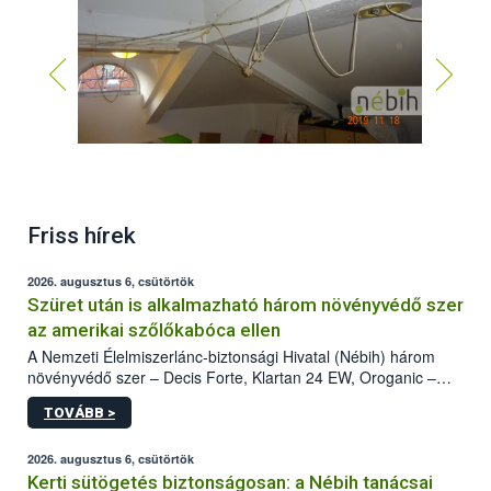
Friss hírek
2026. augusztus 6, csütörtök
Szüret után is alkalmazható három növényvédő szer
az amerikai szőlőkabóca ellen
A Nemzeti Élelmiszerlánc-biztonsági Hivatal (Nébih) három
növényvédő szer – Decis Forte, Klartan 24 EW, Oroganic –
engedélyokiratát módosította, így azok a szüretet követően,
TOVÁBB >
egészen a vesszőérettség (BBCH 91) stádiumáig
felhasználhatóak a szőlőben. A kiterjesztések célja, hogy a korai
érésű szőlőkben is legyen lehetőség a károsító elleni további
2026. augusztus 6, csütörtök
védekezésre. Az Oroganic készítmény kis kiszerelésben kiskerti
Kerti sütögetés biztonságosan: a Nébih tanácsai