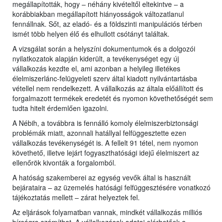
megállapították, hogy – néhány kivételtől eltekintve – a
korábbiakban megállapított hiányosságok változatlanul
fennállnak. Sőt, az eladó- és a földszinti manipulációs térben
ismét több helyen élő és elhullott csótányt találtak.
A vizsgálat során a helyszíni dokumentumok és a dolgozói
nyilatkozatok alapján kiderült, a tevékenységet egy új
vállalkozás kezdte el, ami azonban a helyileg illetékes
élelmiszerlánc-felügyeleti szerv által kiadott nyilvántartásba
vétellel nem rendelkezett. A vállalkozás az általa előállított és
forgalmazott termékek eredetét és nyomon követhetőségét sem
tudta hitelt érdemlően igazolni.
A Nébih, a továbbra is fennálló komoly élelmiszerbiztonsági
problémák miatt, azonnali hatállyal felfüggesztette ezen
vállalkozás tevékenységét is. A fellelt 91 tétel, nem nyomon
követhető, illetve lejárt fogyaszthatósági idejű élelmiszert az
ellenőrök kivonták a forgalomból.
A hatóság szakemberei az egység vevők által is használt
bejárataira – az üzemelés hatósági felfüggesztésére vonatkozó
tájékoztatás mellett – zárat helyeztek fel.
Az eljárások folyamatban vannak, mindkét vállalkozás milliós