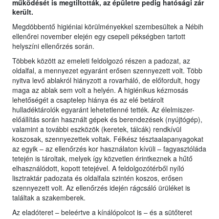
működését is megtiltották, az épületre pedig hatósági zár
került.
Megdöbbentő higiéniai körülményekkel szembesültek a Nébih
ellenőrei november elején egy csepeli pékségben tartott
helyszíni ellenőrzés során.
Többek között az emeleti feldolgozó részen a padozat, az
oldalfal, a mennyezet egyaránt erősen szennyezett volt. Több
nyitva levő ablakról hiányzott a rovarháló, de előfordult, hogy
maga az ablak sem volt a helyén. A higiénikus kézmosás
lehetőségét a csaptelep hiánya és az elé betárolt
hulladéktárolók egyaránt lehetetlenné tették. Az élelmiszer-
előállítás során használt gépek és berendezések (nyújtógép),
valamint a további eszközök (keretek, tálcák) rendkívül
koszosak, szennyezettek voltak. Félkész tésztaalapanyagokat
az egyik – az ellenőrzés kor használaton kívüli – fagyasztóláda
tetején is tároltak, melyek így közvetlen érintkeznek a hűtő
elhasználódott, kopott tetejével. A feldolgozótérből nyíló
lisztraktár padozata és oldalfala szintén koszos, erősen
szennyezett volt. Az ellenőrzés idején rágcsáló ürüléket is
találtak a szakemberek.
Az eladóteret – beleértve a kínálópolcot is – és a sütőteret