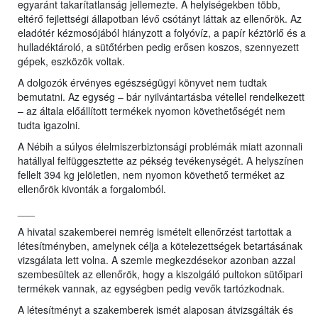
egyaránt takarítatlanság jellemezte. A helyiségekben több,
eltérő fejlettségi állapotban lévő csótányt láttak az ellenőrök. Az
eladótér kézmosójából hiányzott a folyóvíz, a papír kéztörlő és a
hulladéktároló, a sütőtérben pedig erősen koszos, szennyezett
gépek, eszközök voltak.
A dolgozók érvényes egészségügyi könyvet nem tudtak
bemutatni. Az egység – bár nyilvántartásba vétellel rendelkezett
– az általa előállított termékek nyomon követhetőségét nem
tudta igazolni.
A Nébih a súlyos élelmiszerbiztonsági problémák miatt azonnali
hatállyal felfüggesztette az pékség tevékenységét. A helyszínen
fellelt 394 kg jelöletlen, nem nyomon követhető terméket az
ellenőrök kivonták a forgalomból.
___
A hivatal szakemberei nemrég ismételt ellenőrzést tartottak a
létesítményben, amelynek célja a kötelezettségek betartásának
vizsgálata lett volna. A szemle megkezdésekor azonban azzal
szembesültek az ellenőrök, hogy a kiszolgáló pultokon sütőipari
termékek vannak, az egységben pedig vevők tartózkodnak.
A létesítményt a szakemberek ismét alaposan átvizsgálták és