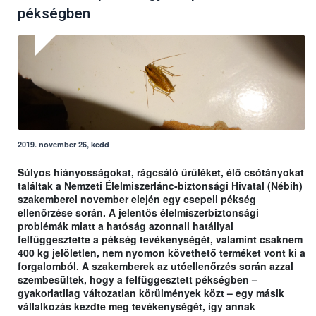
pékségben
2019. november 26, kedd
Súlyos hiányosságokat, rágcsáló ürüléket, élő csótányokat
találtak a Nemzeti Élelmiszerlánc-biztonsági Hivatal (Nébih)
szakemberei november elején egy csepeli pékség
ellenőrzése során. A jelentős élelmiszerbiztonsági
problémák miatt a hatóság azonnali hatállyal
felfüggesztette a pékség tevékenységét, valamint csaknem
400 kg jelöletlen, nem nyomon követhető terméket vont ki a
forgalomból. A szakemberek az utóellenőrzés során azzal
szembesültek, hogy a felfüggesztett pékségben –
gyakorlatilag változatlan körülmények közt – egy másik
vállalkozás kezdte meg tevékenységét, így annak