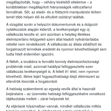
megállapították, hogy – néhány kivételtől eltekintve – a
korábbiakban megállapított hiányosságok változatlanul
fennállnak. Sőt, az eladó- és a földszinti manipulációs térben
ismét több helyen élő és elhullott csótányt találtak.
A vizsgálat során a helyszíni dokumentumok és a dolgozói
nyilatkozatok alapján kiderült, a tevékenységet egy új
vállalkozás kezdte el, ami azonban a helyileg illetékes
élelmiszerlánc-felügyeleti szerv által kiadott nyilvántartásba
vétellel nem rendelkezett. A vállalkozás az általa előállított és
forgalmazott termékek eredetét és nyomon követhetőségét sem
tudta hitelt érdemlően igazolni.
A Nébih, a továbbra is fennálló komoly élelmiszerbiztonsági
problémák miatt, azonnali hatállyal felfüggesztette ezen
vállalkozás tevékenységét is. A fellelt 91 tétel, nem nyomon
követhető, illetve lejárt fogyaszthatósági idejű élelmiszert az
ellenőrök kivonták a forgalomból.
A hatóság szakemberei az egység vevők által is használt
bejárataira – az üzemelés hatósági felfüggesztésére vonatkozó
tájékoztatás mellett – zárat helyeztek fel.
Az eljárások folyamatban vannak, mindkét vállalkozás milliós