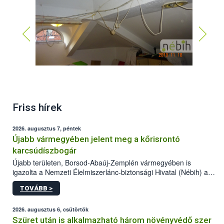
Friss hírek
2026. augusztus 7, péntek
Újabb vármegyében jelent meg a kőrisrontó
karcsúdíszbogár
Újabb területen, Borsod-Abaúj-Zemplén vármegyében is
igazolta a Nemzeti Élelmiszerlánc-biztonsági Hivatal (Nébih) a
kőrisrontó karcsúdíszbogár (Agrilus planipennis) jelenlétét. A
TOVÁBB >
kártevőt nem csak színcsapdában találták meg, de már fertőzött
fában is azonosították. A növényvédelmi szakemberek folytatják
az intenzív felderítést, emellett az intézkedéseket a szlovák
2026. augusztus 6, csütörtök
hatósággal is összehangolják a terjedés megállítása érdekében.
Szüret után is alkalmazható három növényvédő szer