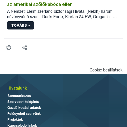
az amerikai szőlőkabóca ellen
A Nemzeti Élelmiszerlánc-biztonsági Hivatal (Nébih) három
növényvédő szer – Decis Forte, Klartan 24 EW, Oroganic –
engedélyokiratát módosította, így azok a szüretet követően,
TOVÁBB >
egészen a vesszőérettség (BBCH 91) stádiumáig
felhasználhatóak a szőlőben. A kiterjesztések célja, hogy a korai
érésű szőlőkben is legyen lehetőség a károsító elleni további
védekezésre. Az Oroganic készítmény kis kiszerelésben kiskerti
felhasználók számára is elérhető és ökológiai termesztésben is
engedélyezett.
Cookie beállítások
Hivatalunk
Bemutatkozás
Szervezeti felépítés
Gazdálkodási adatok
Felügyeleti szervünk
Projektek
Kapcsolódó linkek