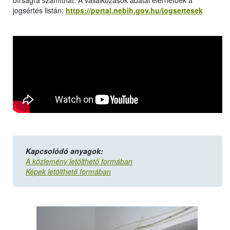
bírságra számíthat. A vállalkozások adatai elérhetőek a
jogsértés listán:
https://portal.nebih.gov.hu/jogsertesek
Kapcsolódó anyagok:
A közlemény letölthető formában
Képek letölthető formában