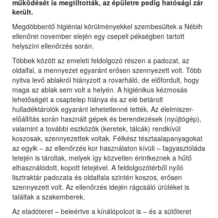
működését is megtiltották, az épületre pedig hatósági zár
került.
Megdöbbentő higiéniai körülményekkel szembesültek a Nébih
ellenőrei november elején egy csepeli pékségben tartott
helyszíni ellenőrzés során.
Többek között az emeleti feldolgozó részen a padozat, az
oldalfal, a mennyezet egyaránt erősen szennyezett volt. Több
nyitva levő ablakról hiányzott a rovarháló, de előfordult, hogy
maga az ablak sem volt a helyén. A higiénikus kézmosás
lehetőségét a csaptelep hiánya és az elé betárolt
hulladéktárolók egyaránt lehetetlenné tették. Az élelmiszer-
előállítás során használt gépek és berendezések (nyújtógép),
valamint a további eszközök (keretek, tálcák) rendkívül
koszosak, szennyezettek voltak. Félkész tésztaalapanyagokat
az egyik – az ellenőrzés kor használaton kívüli – fagyasztóláda
tetején is tároltak, melyek így közvetlen érintkeznek a hűtő
elhasználódott, kopott tetejével. A feldolgozótérből nyíló
lisztraktár padozata és oldalfala szintén koszos, erősen
szennyezett volt. Az ellenőrzés idején rágcsáló ürüléket is
találtak a szakemberek.
Az eladóteret – beleértve a kínálópolcot is – és a sütőteret