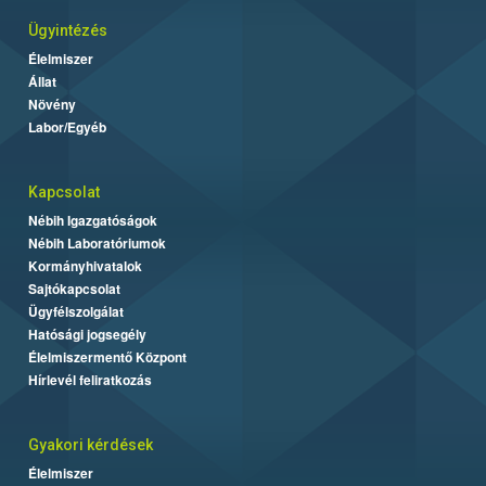
Ügyintézés
Élelmiszer
Állat
Növény
Labor/Egyéb
Kapcsolat
Nébih Igazgatóságok
Nébih Laboratóriumok
Kormányhivatalok
Sajtókapcsolat
Ügyfélszolgálat
Hatósági jogsegély
Élelmiszermentő Központ
Hírlevél feliratkozás
Gyakori kérdések
Élelmiszer