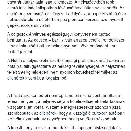
egyaránt takarítatlanság jellemezte. A helyiségekben több,
eltérő fejlettségi állapotban lévő csótányt láttak az ellenőrök. Az
eladótér kézmosójából hiányzott a folyóvíz, a papír kéztörlő és a
hulladéktároló, a sütőtérben pedig erősen koszos, szennyezett
gépek, eszközök voltak.
A dolgozók érvényes egészségügyi könyvet nem tudtak
bemutatni. Az egység – bár nyilvántartásba vétellel rendelkezett
– az általa előállított termékek nyomon követhetőségét nem
tudta igazolni.
A Nébih a súlyos élelmiszerbiztonsági problémák miatt azonnali
hatállyal felfüggesztette az pékség tevékenységét. A helyszínen
fellelt 394 kg jelöletlen, nem nyomon követhető terméket az
ellenőrök kivonták a forgalomból.
___
A hivatal szakemberei nemrég ismételt ellenőrzést tartottak a
létesítményben, amelynek célja a kötelezettségek betartásának
vizsgálata lett volna. A szemle megkezdésekor azonban azzal
szembesültek az ellenőrök, hogy a kiszolgáló pultokon sütőipari
termékek vannak, az egységben pedig vevők tartózkodnak.
A létesítményt a szakemberek ismét alaposan átvizsgálták és